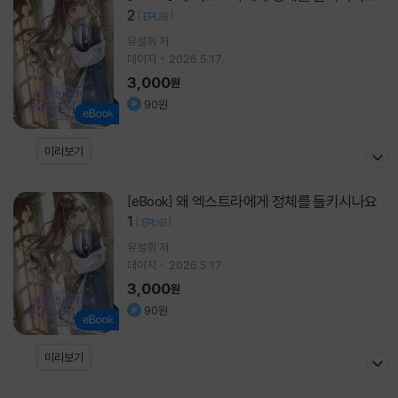
2
[
]
EPUB
유설휘
저
데이지
2026.5.17.
3,000
원
90원
미리보기
왜 엑스트라에게 정체를 들키시나요
[eBook]
1
[
]
EPUB
유설휘
저
데이지
2026.5.17.
3,000
원
90원
미리보기