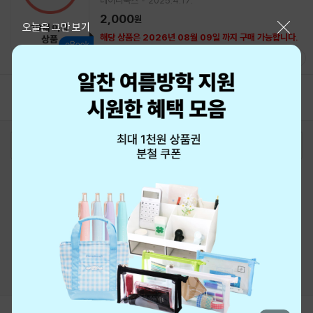
2,000
원
닫기
오늘은 그만 보기
해당 상품은 2026년 08월 09일 까지 구매 가능합니다.
1
2
3
4
5
로그인
최근 본 상품
주문/배송
고객센터 1544-3800
티켓 1544-6399
중고샵 1566-4295
eBook 1:1문의/채팅상담
예스이십사(주) 사업자 정보
이용약관
개인정보처리방침
청소년보호정책
PC버전
회사소개
거래처관계자께
도서홍보
광고
Copyright © YES24 Corp. All Rights Reserved.
MATOM11