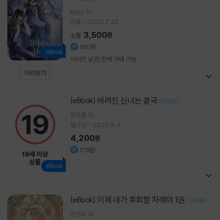
Miny 저
미블
2026.7.22.
3,500
원
소장
100원
시리즈 낱권/전체 구매 가능
미리보기
버려진 신녀는 결국
[eBook]
[
]
EPUB
함초롱
저
델나잇
2026.8.4.
4,200
원
210원
이제 네가 후회할 차례야 1권
[eBook]
[
]
EPUB
잔우리
저