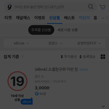
T
티켓
채널예스
이벤트
신상품
베스트
어린이
홈
국내
웰컴메뉴 모두보기
독후감
어린이
주목할 신상품
새로 나온 상품
eBook
로맨스
로맨틱판타지
집계 기준
부가옵션
등록일순
소꿉친구와 이런 짓
[eBook]
[
]
EPUB
릴다
저
MALKANG
2026.8.5.
3,000
원
90원