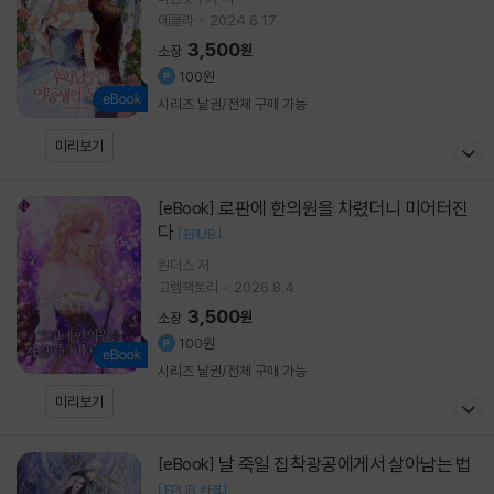
에클라
2024.6.17.
3,500
원
소장
100원
시리즈 낱권/전체 구매 가능
미리보기
로판에 한의원을 차렸더니 미어터진
[eBook]
다
[
]
EPUB
원더스 저
고렘팩토리
2026.8.4.
3,500
원
소장
100원
시리즈 낱권/전체 구매 가능
미리보기
날 죽일 집착광공에게서 살아남는 법
[eBook]
[
]
EPUB
완결