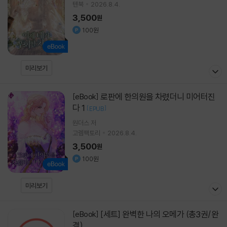
텐북
2026.8.4.
3,500
원
100원
미리보기
로판에 한의원을 차렸더니 미어터진
[eBook]
다 1
[
]
EPUB
원더스
저
고렘팩토리
2026.8.4.
3,500
원
100원
미리보기
[세트] 완벽한 나의 오메가 (총3권/완
[eBook]
결)