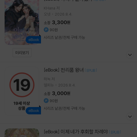
KHana 저
오넷
2026.8.4.
3,300
원
소장
90원
시리즈 낱권/전체 구매 가능
미리보기
전리품 왕녀
[eBook]
[
]
EPUB
하녹 저
델피뉴
2026.8.4.
3,000
원
소장
90원
시리즈 낱권/전체 구매 가능
이제 네가 후회할 차례야
[eBook]
[
]
EPUB