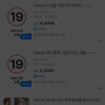
스킬을 악용하지 마세요
[eBook]
[
]
EPUB
리아나Riana 저
로즈엔
2026.8.5.
4,400
원
소장
220원
시리즈 낱권/전체 구매 가능
폐기할래, 사랑이라는 상품
[eBook]
[
]
EPUB
냥냥호랑 저
희우
2026.8.5.
2,300
원
소장
60원
시리즈 낱권/전체 구매 가능
왜 엑스트라에게 정체를 들키시나요
[eBook]
[