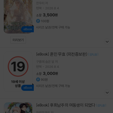
잔우리 저
텐북
2026.8.4.
3,500
원
소장
100원
시리즈 낱권/전체 구매 가능
미리보기
혼인 무효 (외전증보판)
[eBook]
[
]
EPUB
구름에 숨은 달 저
텐북
2026.8.4.
3,000
원
소장
90원
시리즈 낱권/전체 구매 가능
후회남주의 여동생이 되었다
[eBook]
[
]
EPUB
파란맛쿠키 저