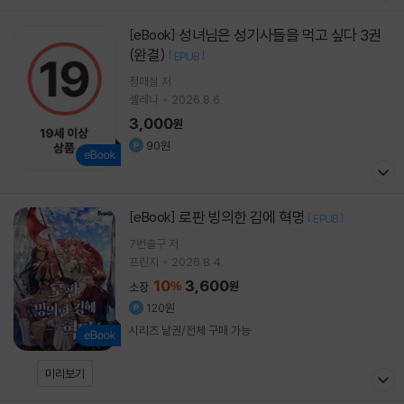
성녀님은 성기사들을 먹고 싶다 3권
[eBook]
(완결)
[
]
EPUB
정매실
저
셀레나
2026.8.6.
3,000
원
90원
로판 빙의한 김에 혁명
[eBook]
[
]
EPUB
7번출구 저
프린지
2026.8.4.
10
3,600
%
원
소장
120원
시리즈 낱권/전체 구매 가능
미리보기