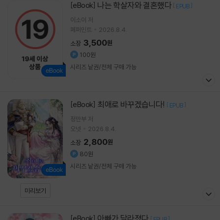
나는 학살자와 결혼했다
[eBook]
[
]
EPUB
이소이 저
페퍼민트
2026.8.4.
3,500
원
소장
100원
시리즈 낱권/전체 구매 가능
최애로 바꾸겠습니다!
[eBook]
[
]
EPUB
정만부 저
오넷
2026.8.4.
2,800
원
소장
80원
시리즈 낱권/전체 구매 가능
미리보기
아빠가 달라졌다
[eBook]
[
]
EPUB