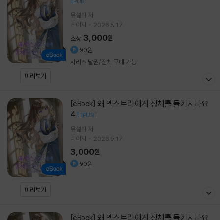
]
EPUB
유설휘 저
데이지
2026.5.17.
3,000
원
소장
90원
시리즈 낱권/전체 구매 가능
미리보기
왜 엑스트라에게 정체를 들키시나요
[eBook]
4
[
]
EPUB
유설휘
저
데이지
2026.5.17.
3,000
원
90원
미리보기
왜 엑스트라에게 정체를 들키시나요
[eBook]