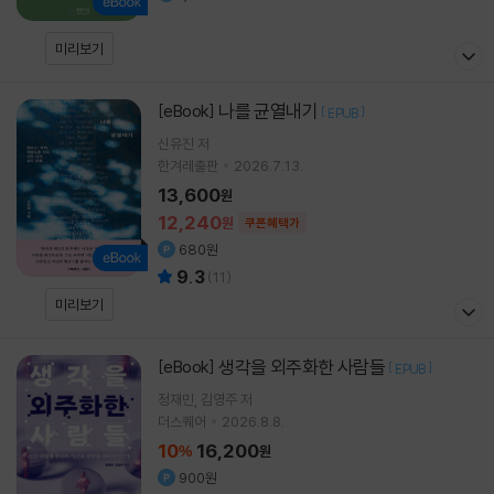
미리보기
나를 균열내기
[eBook]
[
]
EPUB
신유진
저
한겨레출판
2026.7.13.
13,600
원
12,240
원
쿠폰혜택가
680원
9.3
(
11
)
미리보기
생각을 외주화한 사람들
[eBook]
[
]
EPUB
정재민
김영주
저
더스퀘어
2026.8.8.
10
16,200
%
원
900원