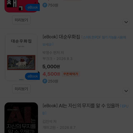
750원
미리보기
대순우화집
[eBook]
[
스마트한 PDF 필기 기능을 사용해
]
보세요!
박영수 편저 저
부크크
2026.8.3.
5,000
원
4,500
원
쿠폰혜택가
250원
미리보기
AI는 자신의 무지를 알 수 있을까
[eBook]
[
EPU
]
B
김진석
저
개마고원
2026.8.7.