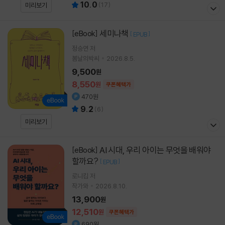
10.0
(
17
)
미리보기
세미나책
[eBook]
[
]
EPUB
정승연
저
봄날의박씨
2026.8.5.
9,500
원
8,550
원
쿠폰혜택가
470원
9.2
(
6
)
미리보기
AI 시대, 우리 아이는 무엇을 배워야
[eBook]
할까요?
[
]
EPUB
로니킴 저
작가와
2026.8.10.
13,900
원
12,510
원
쿠폰혜택가
690원