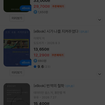
33,000
원
29,700
원
쿠폰혜택가
1,650원
미리보기
시가 나를 지켜주었다
[eBook]
[
]
EPUB
이재익
저
도도서가
2026.8.3.
13,650
원
12,290
원
쿠폰혜택가
680원
9.6
(
23
)
미리보기
번역의 철학
[eBook]
[
]
EPUB
데이미언 설스
저
홍한별
역
유유
2026.7.27.
15,400
원