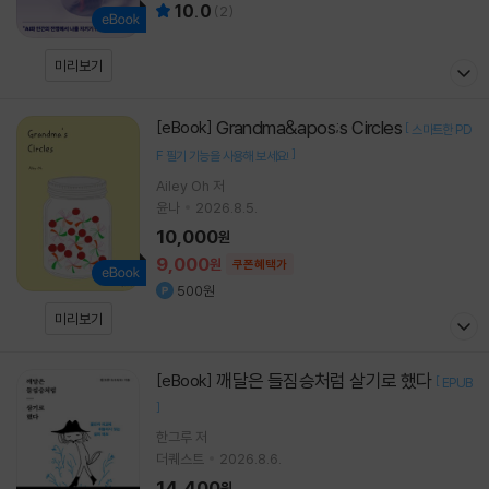
10.0
(
2
)
미리보기
Grandma&apos;s Circles
[eBook]
[
스마트한 PD
]
F 필기 기능을 사용해 보세요!
Ailey Oh 저
윤나
2026.8.5.
10,000
원
9,000
원
쿠폰혜택가
500원
미리보기
깨달은 들짐승처럼 살기로 했다
[eBook]
[
EPUB
]
한그루
저
더퀘스트
2026.8.6.
14,400
원