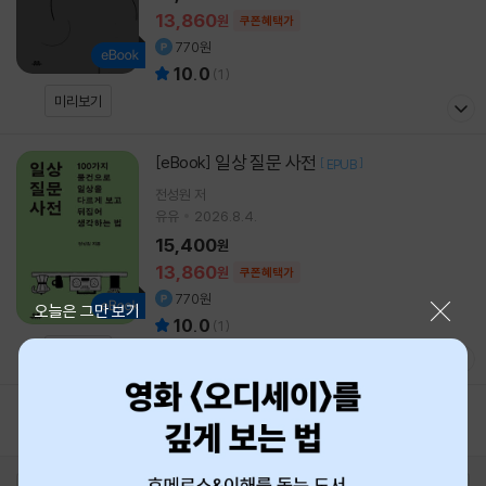
13,860
원
쿠폰혜택가
770원
10.0
(
1
)
미리보기
일상 질문 사전
[eBook]
[
]
EPUB
전성원
저
유유
2026.8.4.
15,400
원
13,860
원
쿠폰혜택가
770원
닫기
오늘은 그만 보기
10.0
(
1
)
미리보기
1
2
3
4
5