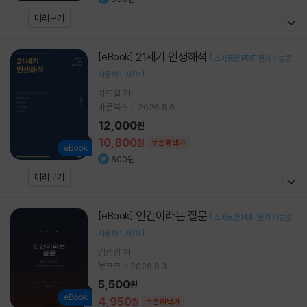
미리보기
21세기 인생해석
[eBook]
[
스마트한 PDF 필기 기능을
]
사용해 보세요!
차영철
저
바른북스
2026.8.6.
12,000
원
10,800
원
쿠폰혜택가
600원
미리보기
인간이라는 질문
[eBook]
[
스마트한 PDF 필기 기능을
]
사용해 보세요!
김성앙 저
부크크
2026.8.3.
5,500
원
4,950
원
쿠폰혜택가