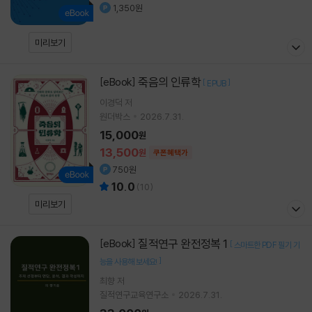
1,350원
미리보기
죽음의 인류학
[eBook]
[
]
EPUB
이경덕
저
원더박스
2026.7.31.
15,000
원
13,500
원
쿠폰혜택가
750원
10.0
(
10
)
미리보기
질적연구 완전정복 1
[eBook]
[
스마트한 PDF 필기 기
]
능을 사용해 보세요!
최향 저
질적연구교육연구소
2026.7.31.