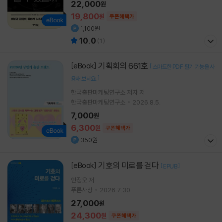
22,000
원
19,800
원
쿠폰혜택가
1,100원
10.0
(
1
)
기획회의 661호
[eBook]
[
스마트한 PDF 필기 기능을 사
]
용해 보세요!
한국출판마케팅연구소 저자 저
한국출판마케팅연구소
2026.8.5.
7,000
원
6,300
원
쿠폰혜택가
350원
기호의 미로를 걷다
[eBook]
[
]
EPUB
안정오
저
푸른사상
2026.7.30.
27,000
원
24,300
원
쿠폰혜택가