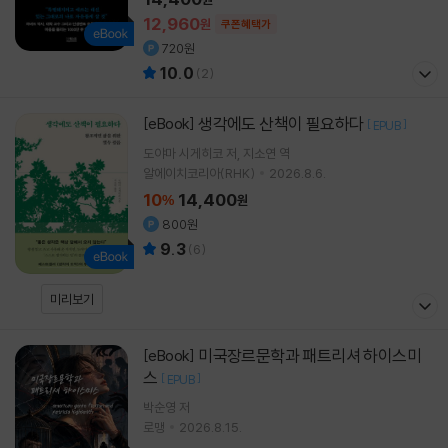
12,960
원
쿠폰혜택가
720원
10.0
(
2
)
생각에도 산책이 필요하다
[eBook]
[
]
EPUB
도야마 시게히코
저
지소연
역
알에이치코리아(RHK)
2026.8.6.
10
14,400
%
원
800원
9.3
(
6
)
미리보기
미국장르문학과 패트리셔 하이스미
[eBook]
스
[
]
EPUB
박순영 저
로맹
2026.8.15.