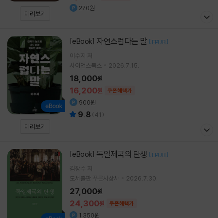
270원
미리보기
자연스럽다는 말
[eBook]
[
]
EPUB
이수지
저
사이언스북스
2026.7.15.
18,000
원
16,200
원
쿠폰혜택가
900원
9.8
(
41
)
미리보기
독일제국의 탄생
[eBook]
[
]
EPUB
김장수
저
도서출판 푸른사상사
2026.7.30.
27,000
원
24,300
원
쿠폰혜택가
1,350원