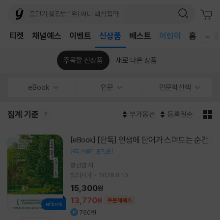
T
티켓
채널예스
이벤트
신상품
베스트
어린이
홈
국내
웰컴메뉴 모두보기
독후감
어린이
주목할 신상품
새로 나온 상품
eBook
인문
인문학산책
집계 기준
부가옵션
등록일순
[단독] 인생에 단어가 스며드는 순간
[eBook]
[
]
단독 선출간
EPUB
황선엽
저
빛의서가
2026.8.10.
15,300
원
13,770
원
쿠폰혜택가
760원