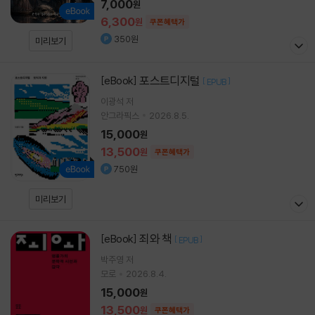
7,000
원
6,300
원
쿠폰혜택가
350원
미리보기
포스트디지털
[eBook]
[
]
EPUB
이광석
저
안그라픽스
2026.8.5.
15,000
원
13,500
원
쿠폰혜택가
750원
미리보기
죄와 책
[eBook]
[
]
EPUB
박주영
저
모로
2026.8.4.
15,000
원
13,500
원
쿠폰혜택가