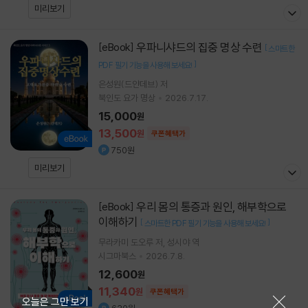
미리보기
우파니샤드의 집중 명상 수련
[eBook]
[
스마트한
]
PDF 필기 기능을 사용해 보세요!
은성원(드얀데브) 저
북인도 요가 명상
2026.7.17.
15,000
원
13,500
원
쿠폰혜택가
750원
미리보기
우리 몸의 통증과 원인, 해부학으로
[eBook]
이해하기
[
]
스마트한 PDF 필기 기능을 사용해 보세요!
무라카미 도오루
저
성시야
역
시그마북스
2026.7.8.
12,600
원
11,340
원
쿠폰혜택가
닫기
오늘은 그만 보기