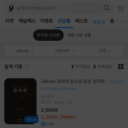
어린이
T
티켓
채널예스
이벤트
신상품
베스트
홈
국내
독후감
웰컴메뉴 모두보기
어린이
주목할 신상품
새로 나온 상품
eBook
자연과학
인체
집계 기준
부가옵션
등록일순
과학의 눈으로 읽는 한의학
[eBook]
[
스마트한 PD
]
F 필기 기능을 사용해 보세요!
허지영 저
부크크
2026.7.24.
2,500
원
2,250
원
쿠폰혜택가
70원