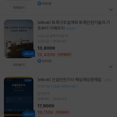
690원
미리보기
토목구조설계와 토목안전기술의 기
[eBook]
초부터 이해까지
[
]
EPUB
소금소금 공학지식팀 저
소금소금
2026.6.5.
13,800
원
12,420
원
쿠폰혜택가
690원
미리보기
건설안전기사 핵심예상문제집
[eBook]
[
스마트
]
한 PDF 필기 기능을 사용해 보세요!
김기천 저
유페이퍼
2026.6.6.
17,900
원
16,110
원
쿠폰혜택가