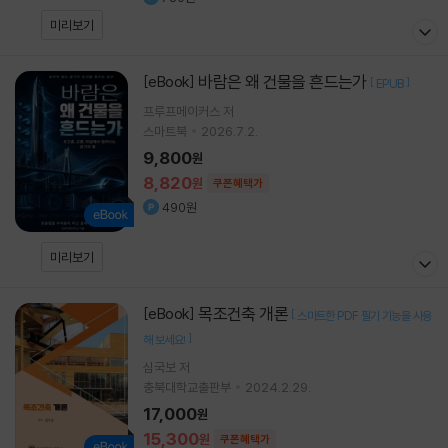
미리보기
바람은 왜 건물을 흔드는가
[eBook]
[
]
EPUB
프루프메이커스 저
스마트북
2026.7.2.
9,800
원
8,820
원
쿠폰혜택가
490원
미리보기
목조건축 개론
[eBook]
[
스마트한 PDF 필기 기능을 사용
]
해 보세요!
심국보 저
충북대학교출판부
2024.2.29.
17,000
원
15,300
원
쿠폰혜택가