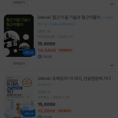
미리보기
철근 이음 기술과 철근커플러
[eBook]
[
스마트한
]
PDF 필기 기능을 사용해 보세요!
양현민
저
지식과감성#
2026.7.3.
15,600
원
14,040
원
쿠폰혜택가
780원
미리보기
초짜감리! 이 대리, 건설현장에 가다
[eBook]
[
]
EPUB3.0
심명섭 저
우인북스
2026.7.20.
15,000
원
13,500
원
쿠폰혜택가
750원