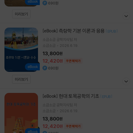
690원
미리보기
측량학 기본 이론과 응용
[eBook]
[
]
EPUB
소금소금 공학지식팀 저
소금소금
2026.6.19.
13,800
원
12,420
원
쿠폰혜택가
690원
미리보기
현대 토목공학의 기초
[eBook]
[
]
EPUB
소금소금 공학지식팀 저
소금소금
2026.6.19.
13,800
원
12,420
원
쿠폰혜택가