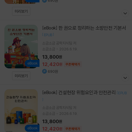
690원
미리보기
한 권으로 정리하는 소방안전 기본서
[eBook]
[
]
EPUB
소금소금 공학지식팀 저
소금소금
2026.6.19.
13,800
원
12,420
원
쿠폰혜택가
690원
미리보기
건설현장 위험요인과 안전관리
[eBook]
[
EPUB
]
소금소금 공학지식팀 저
소금소금
2026.6.19.
13,800
원
12,420
원
쿠폰혜택가