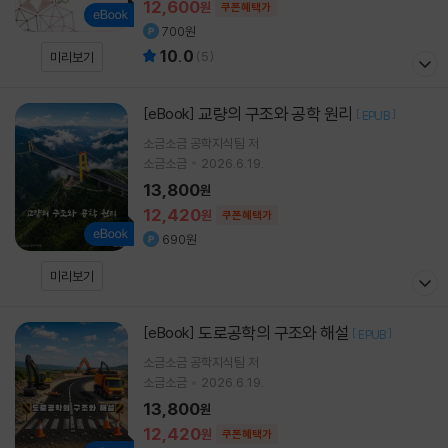
12,600
원
쿠폰혜택가
700원
10.0
(
5
)
미리보기
교량의 구조와 공학 원리
[eBook]
[
]
EPUB
소금소금 공학지식팀 저
소금소금
2026.6.19.
13,800
원
12,420
원
쿠폰혜택가
690원
미리보기
도로공학의 구조와 해설
[eBook]
[
]
EPUB
소금소금 공학지식팀 저
소금소금
2026.6.19.
13,800
원
12,420
원
쿠폰혜택가