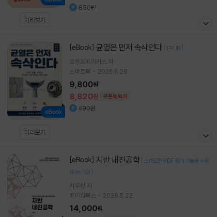
850원
미리보기
균열은 먼저 속삭인다
[eBook]
[
]
EPUB
프루프메이커스 저
스마트북
2026.6.26.
9,800
원
8,820
원
쿠폰혜택가
490원
미리보기
지반 내진공학
[eBook]
[
스마트한 PDF 필기 기능을 사용
]
해 보세요!
차우성
저
메이킹북스
2026.5.22.
14,000
원