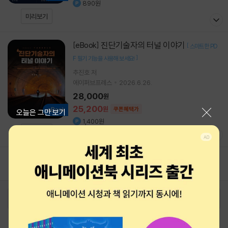
890원
미리보기
진단기술자의 터널 이야기
[eBook]
[
스마트한 PD
]
F 필기 기능을 사용해 보세요!
추진호
저
에이퍼브프레스
2026.6.26.
28,000
원
25,200
원
쿠폰혜택가
닫기
오늘은 그만 보기
1,400원
미리보기
1
로그인
최근 본 상품
주문/배송
고객센터 1544-3800
티켓 1544-6399
중고샵 1566-4295