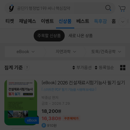
어린이
T
티켓
채널예스
이벤트
신상품
베스트
독후감
홈
국내
웰컴메뉴 모두보기
어린이
주목할 신상품
새로 나온 상품
eBook
자연과학
토목/건축공학
집계 기준
부가옵션
등록일순
2026 건설재료시험기능사 필기 실기
[eBook]
[
]
스마트한 PDF 필기 기능을 사용해 보세요!
박종삼
편저
금호
2026.7.29.
18,200
원
16,380
원
쿠폰혜택가
910원