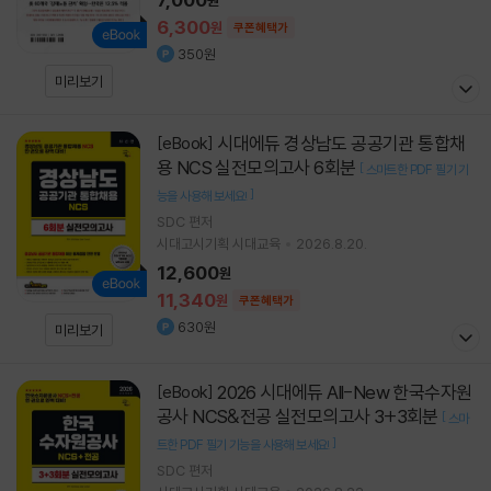
6,300
원
쿠폰혜택가
350원
미리보기
시대에듀 경상남도 공공기관 통합채
[eBook]
용 NCS 실전모의고사 6회분
[
스마트한 PDF 필기 기
]
능을 사용해 보세요!
SDC
편저
시대고시기획 시대교육
2026.8.20.
12,600
원
11,340
원
쿠폰혜택가
630원
미리보기
2026 시대에듀 All-New 한국수자원
[eBook]
공사 NCS&전공 실전모의고사 3+3회분
[
스마
]
트한 PDF 필기 기능을 사용해 보세요!
SDC
편저