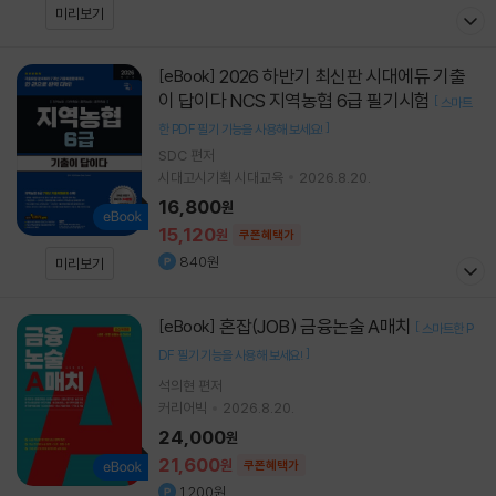
미리보기
2026 하반기 최신판 시대에듀 기출
[eBook]
이 답이다 NCS 지역농협 6급 필기시험
[
스마트
]
한 PDF 필기 기능을 사용해 보세요!
SDC
편저
시대고시기획 시대교육
2026.8.20.
16,800
원
15,120
원
쿠폰혜택가
840원
미리보기
혼잡(JOB) 금융논술 A매치
[eBook]
[
스마트한 P
]
DF 필기 기능을 사용해 보세요!
석의현
편저
커리어빅
2026.8.20.
24,000
원
21,600
원
쿠폰혜택가
1,200원