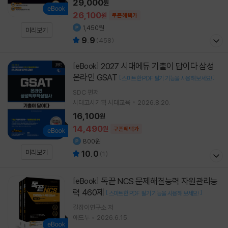
29,000
원
26,100
원
쿠폰혜택가
1,450원
미리보기
9.9
(
458
)
2027 시대에듀 기출이 답이다 삼성
[eBook]
온라인 GSAT
[
]
스마트한 PDF 필기 기능을 사용해 보세요!
SDC
편저
시대고시기획 시대교육
2026.8.20.
16,100
원
14,490
원
쿠폰혜택가
800원
미리보기
10.0
(
1
)
독끝 NCS 문제해결능력 자원관리능
[eBook]
력 460제
[
]
스마트한 PDF 필기 기능을 사용해 보세요!
길잡이연구소
저
애드투
2026.6.15.