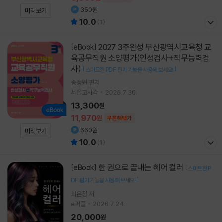
350원
미리보기
10.0
(
1
)
2027 3주완성 부산광역시교육청 교
[eBook]
육공무직원 소양평가(인성검사+직무능력검
사)
[
]
스마트한 PDF 필기 기능을 사용해 보세요!
송정원
편저
서울고시각
2026.7.30.
13,300
원
11,970
원
쿠폰혜택가
660원
미리보기
10.0
(
1
)
한 권으로 끝내는 헤어 컬러
[eBook]
[
스마트한 P
]
DF 필기 기능을 사용해 보세요!
최은정 저
e퍼플
2026.7.24.
20,000
원