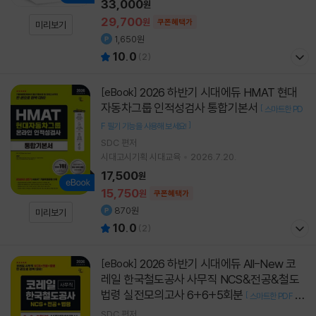
33,000
원
29,700
원
쿠폰혜택가
미리보기
1,650원
10.0
(
2
)
2026 하반기 시대에듀 HMAT 현대
[eBook]
자동차그룹 인적성검사 통합기본서
[
스마트한 PD
]
F 필기 기능을 사용해 보세요!
SDC
편저
시대고시기획 시대교육
2026.7.20.
17,500
원
15,750
원
쿠폰혜택가
870원
미리보기
10.0
(
2
)
2026 하반기 시대에듀 All-New 코
[eBook]
레일 한국철도공사 사무직 NCS&전공&철도
법령 실전모의고사 6+6+5회분
[
스마트한 PDF 필
]
기 기능을 사용해 보세요!
SDC
편저