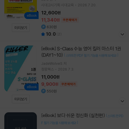
시대고시기획 시대교육
2026.7.20.
12,600
원
11,340
원
쿠폰혜택가
630원
미리보기
10.0
(
2
)
S-Class 수능 영어 킬러 마스터 1권
[eBook]
(DAY1~10)
[
]
스마트한 PDF 필기 기능을 사용해 보세요!
JadeWolveS 저
청랑북스
2026.7.3.
11,000
원
9,900
원
쿠폰혜택가
550원
미리보기
보다 쉬운 정신화 (실천편)
[eBook]
[
스마트한 PD
]
F 필기 기능을 사용해 보세요!