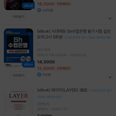
18,000
원
쿠폰혜택가
1,000원
미리보기
시대에듀 Sh수협은행 필기시험 실전
[eBook]
모의고사 5회분
[
스마트한 PDF 필기 기능을 사용해 보세요!
]
SDC
편저
시대고시기획 시대교육
2026.8.20.
14,000
원
12,600
원
쿠폰혜택가
700원
미리보기
레이어(LAYER) 38호
[eBook]
[
스마트한 PDF 필기
]
기능을 사용해 보세요!
강준형 저
경제21c
2026.7.27.
7,000
원