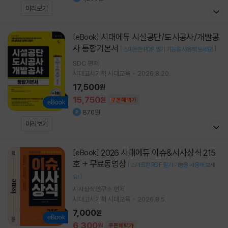
미리보기
시대에듀 시설공단/도시공사/개발공
[eBook]
사 통합기본서
[
]
스마트한 PDF 필기 기능을 사용해 보세요!
SDC
편저
시대고시기획 시대교육
2026.8.20.
17,500
원
15,750
원
쿠폰혜택가
870원
미리보기
2026 시대에듀 이슈&시사상식 215
[eBook]
호 + 무료동영상
[
스마트한 PDF 필기 기능을 사용해 보세
]
요!
시사상식연구소
편저
시대고시기획 시대교육
2026.8.5.
7,000
원
6,300
원
쿠폰혜택가