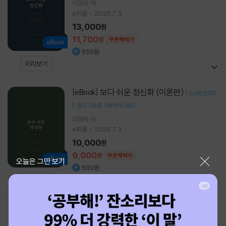
이정하 저
e퍼플
2026.7.3.
13,000
원
11,700
원
쿠폰혜택가
650원
미리보기
보다 쉬운 정신화 (이론편)
[eBook]
[
스마트한 PD
]
F 필기 기능을 사용해 보세요!
이정하 저
e퍼플
2026.7.3.
10,000
원
9,000
원
쿠폰혜택가
닫기
오늘은 그만 보기
500원
미리보기
1
2
3