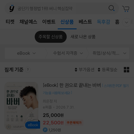
어린이
T
티켓
채널예스
이벤트
신상품
베스트
독후감
홈
국내
웰컴메뉴 모두보기
어린이
주목할 신상품
새로 나온 상품
eBook
수험서 자격증
취업/상식/적성검사
집계 기준
부가옵션
등록일순
한 권으로 끝내는 바버
[eBook]
[
스마트한 PDF 필기
]
기능을 사용해 보세요!
최은정 저
e퍼플
2026.7.31.
25,000
원
22,500
원
쿠폰혜택가
1,250원