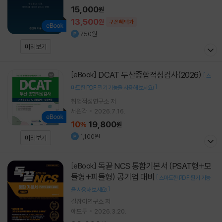
15,000
원
13,500
원
쿠폰혜택가
750원
미리보기
DCAT 두산종합적성검사(2026)
[eBook]
[
스
]
마트한 PDF 필기 기능을 사용해 보세요!
취업적성연구소 저
서원각
2026.7.16.
10
19,800
%
원
1,100원
미리보기
독끝 NCS 통합기본서 (PSAT형+모
[eBook]
듈형+피듈형) 공기업 대비
[
스마트한 PDF 필기 기능
]
을 사용해 보세요!
길잡이연구소
저
애드투
2026.3.20.