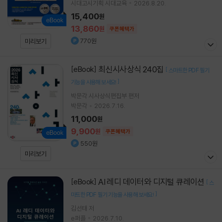
시대고시기획 시대교육
2026.8.20.
15,400
원
13,860
원
쿠폰혜택가
770원
미리보기
최신시사상식 240집
[eBook]
[
스마트한 PDF 필기
]
기능을 사용해 보세요!
박문각 시사상식편집부
편저
박문각
2026.7.16.
11,000
원
9,900
원
쿠폰혜택가
550원
미리보기
AI 레디 데이터와 디지털 큐레이션
[eBook]
[
스
]
마트한 PDF 필기 기능을 사용해 보세요!
김선태 저
e퍼플
2026.7.10.