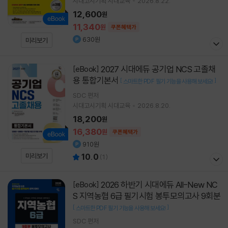
시대고시기획 시대교육
2026.8.22.
12,600
원
11,340
원
쿠폰혜택가
630원
미리보기
2027 시대에듀 공기업 NCS 고졸채
[eBook]
용 통합기본서
[
]
스마트한 PDF 필기 기능을 사용해 보세요!
SDC
편저
시대고시기획 시대교육
2026.8.20.
18,200
원
16,380
원
쿠폰혜택가
910원
미리보기
10.0
(
1
)
2026 하반기 시대에듀 All-New NC
[eBook]
S 지역농협 6급 필기시험 봉투모의고사 9회분
[
]
스마트한 PDF 필기 기능을 사용해 보세요!
SDC
편저