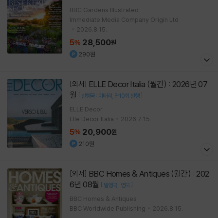
BBC Gardens Illustrated
Immediate Media Company Origin Ltd
2026.8.15.
5
28,500
%
원
290원
ELLE Decor Italia (월간) : 2026년 07
[외서]
월
[
]
발행국 : 이태리
연10회 발행
ELLE Decor
Elle Decor Italia
2026.7.15.
5
20,900
%
원
210원
BBC Homes & Antiques (월간) : 202
[외서]
6년 08월
[
]
발행국 : 영국
BBC Homes & Antiques
BBC Worldwide Publishing
2026.8.15.