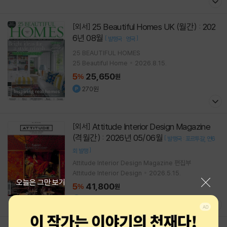
25 Beautiful Homes UK (월간) : 202
[외서]
6년 08월
[
]
발행국 : 영국
25 BEAUTIFUL HOMES
25 Beautiful Home
2026.8.15.
5
25,650
%
원
270원
Attitude Interior Design Magazine
[외서]
(격월간) : 2026년 05/06월
[
발행국 : 포르투갈
연6
]
회 발행
Attitude Interior Design Magazine 편집부
Attitude Interior Design
2026.5.15.
닫기
오늘은 그만 보기
5
41,800
%
원
420원