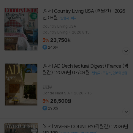
Country Living USA (격월간) : 2026
[외서]
년 08월
[
]
발행국 : 미국
Country Living USA
Country Living
2026.8.15.
5
23,750
%
원
240원
AD (Architectural Digest) France (격
[외서]
월간) : 2026년 07/08월
[
발행국 : 프랑스
연 6회 발행
]
편집부
Conde Nast S.A
2026.7.15.
5
28,500
%
원
290원
VIVERE COUNTRY(격월간) : 2026년
[외서]
NO.188
[
]