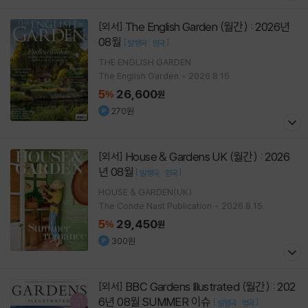
The English Garden (월간) : 2026년
[외서]
08월
[
]
발행국 : 영국
THE ENGLISH GARDEN
The English Garden
2026.8.15.
5
26,600
%
원
270원
House & Gardens UK (월간) : 2026
[외서]
년 08월
[
]
발행국 : 영국
HOUSE & GARDEN(UK)
The Conde Nast Publication
2026.8.15.
5
29,450
%
원
300원
BBC Gardens Illustrated (월간) : 202
[외서]
6년 08월 SUMMER 이슈
[
]
발행국 : 영국