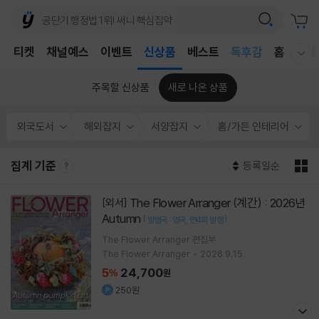
어린이
T
티켓
채널예스
이벤트
신상품
베스트
독후감
홈
국내
웰컴메뉴 모두보기
어린이
주목할 신상품
새로 나온 상품
외국도서
해외잡지
서양잡지
홈/가든 인테리어
집계 기준
등록일순
The Flower Arranger (계간) : 2026년
[외서]
Autumn
[
]
발행국 : 영국
연4회 발행
The Flower Arranger 편집부
The Flower Arranger
2026.9.15.
5
24,700
%
원
250원