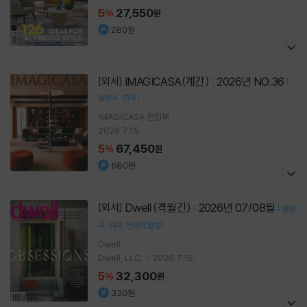
5
27,550
%
원
280원
IMAGICASA(계간) : 2026년 NO.36
[외서]
[
]
발행국 : 영국
IMAGICASA 편집부
2026.7.15.
5
67,450
%
원
680원
Dwell (격월간) : 2026년 07/08월
[외서]
[
발행
]
국 : 미국
연 6회 발행
Dwell
Dwell, LLC.
2026.7.15.
5
32,300
%
원
330원