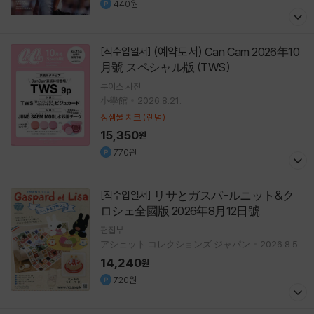
440원
(예약도서) Can Cam 2026年10
[직수입일서]
月號 スペシャル版 (TWS)
투어스
사진
小學館
2026.8.21.
정샘물 치크 (랜덤)
15,350
원
770원
リサとガスパ-ルニット&ク
[직수입일서]
ロシェ全國版 2026年8月12日號
편집부
アシェット.コレクションズ.ジャパン
2026.8.5.
14,240
원
720원