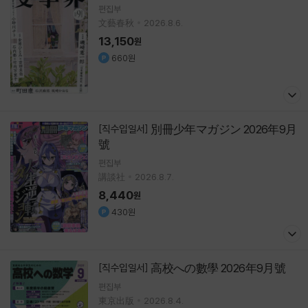
편집부
文藝春秋
2026.8.6.
13,150
원
660원
別冊少年マガジン 2026年9月
[직수입일서]
號
편집부
講談社
2026.8.7.
8,440
원
430원
高校への數學 2026年9月號
[직수입일서]
편집부
東京出版
2026.8.4.