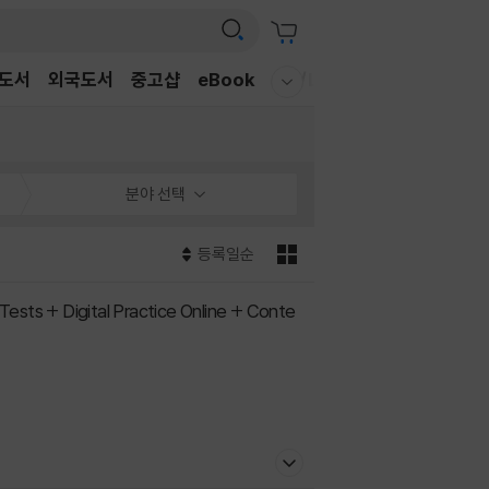
도서
외국도서
중고샵
eBook
CD/LP
DVD/BD
문구/G
웰컴메뉴 모두보기
분야 선택
등록일순