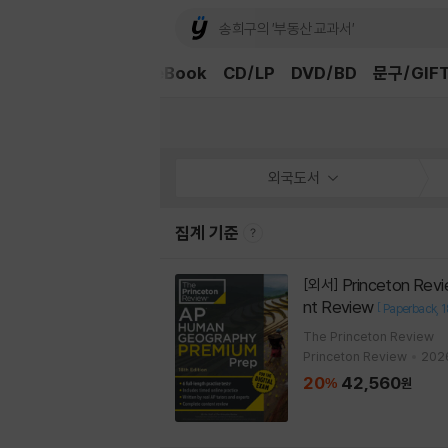
외국도서
중고샵
eBook
CD/LP
DVD/BD
문구/GIF
외국도서
집계 기준
Princeton Review AP Human Geography Premium Prep, 18th Edition: 6 Practice Tests + Digital Practice Online + Conte
[외서]
nt Review
[
Paperback
1
The Princeton Review
Princeton Review
2026
20
42,560
%
원