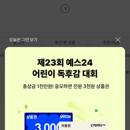
1
닫기
오늘은 그만 보기
로그인
최근 본 상품
주문/배송
터 1544-3800
티켓 1544-6399
중고샵 1566-4295
eBook 1:1문의/채팅
예스이십사(주) 사업자 정보
관
개인정보처리방침
청소년보호정책
PC버전
회사소개
거래처관계자께
도서홍
Copyright © YES24 Corp. All Rights Reserved.