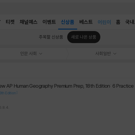
T
티켓
채널예스
이벤트
신상품
베스트
어린이
홈
국내
독후감
어린이
주목할 신상품
새로 나온 상품
인문 사회
사회일반
]
8th Edition
.8.4.