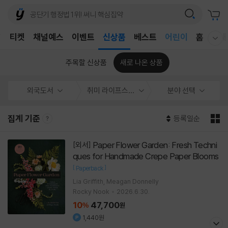
어린이
T
티켓
채널예스
이벤트
신상품
베스트
홈
국내
웰컴메뉴 모두보기
독후감
어린이
주목할 신상품
새로 나온 상품
외국도서
취미 라이프스타일
분야 선택
집계 기준
등록일순
Paper Flower Garden: Fresh Techni
[외서]
ques for Handmade Crepe Paper Blooms
[
]
Paperback
Lia Griffith, Meagan Donnelly
Rocky Nook
2026.6.30.
10
47,700
%
원
1,440원