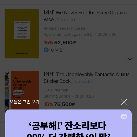
We Never Fold the Same Origami T
[외서]
wice
[
]
Paperback
Anders Frederik Steen
Apartamento Magazine S.L.
2026.6.30.
15
62,900
%
원
3,150원
The Unbelievably Fantastic Artists
[외서]
Sticker Book
[
]
Paperback
DB Burkeman
Blurring Books
2024.3.26.
닫기
오늘은 그만 보기
15
76,500
%
원
3,830원
1