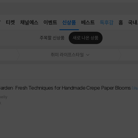
어린이
T
티켓
채널예스
이벤트
신상품
베스트
독후감
홈
국내
어린이
주목할 신상품
새로 나온 상품
취미 라이프스타일
Garden: Fresh Techniques for Handmade Crepe Paper Blooms
[
Pa
nelly
.