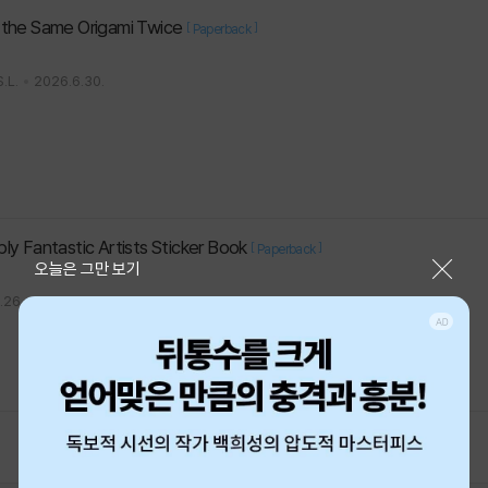
 the Same Origami Twice
[
]
Paperback
.L.
2026.6.30.
ly Fantastic Artists Sticker Book
[
]
Paperback
닫기
오늘은 그만 보기
.26.
1