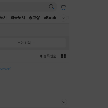
도서
외국도서
중고샵
eBook
CD/LP
DVD/BD
문구/G
웰컴메뉴 모두보기
분야 선택
등록일순
]
perback