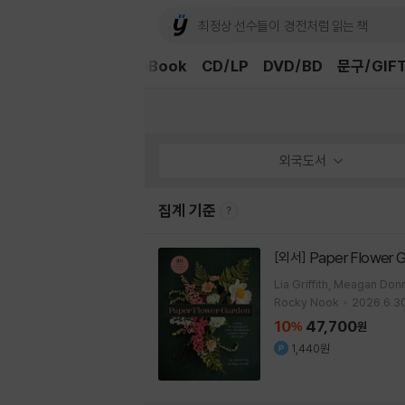
외국도서
중고샵
eBook
CD/LP
DVD/BD
문구/GIF
외국도서
집계 기준
Paper Flower 
[외서]
Lia Griffith, Meagan Don
Rocky Nook
2026.6.30
10
47,700
%
원
1,440원