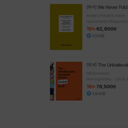
We Never Fold
[외서]
Anders Frederik Steen
Apartamento Magazine S
15
62,900
%
원
3,150원
The Unbelievab
[외서]
DB Burkeman
Blurring Books
2024.3
15
76,500
%
원
3,830원