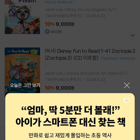
]
erback
Workbook
Janet Lee / Ricky De Los Angeles (ILT)
TWOPONDS(투판즈)
2026.6.22.
10
9,000
%
원
450원
Disney Fun to Read 1-41 Zootopia 2
[외서]
(Zootopia 2) (CD 미포함)
[
Paperback
Workbook
]
Janet Lee / Disney Storybook Art Team (ILT)
TWOPONDS(투판즈)
2026.6.22.
닫기
오늘은 그만 보기
10
9,000
%
원
450원
1
로그인
최근 본 상품
주문/배송