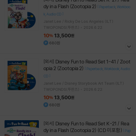
dy in a Flash (Zootopia 2)
[
Paperback
Workboo
]
k
Audio CD
Janet Lee / Ricky De Los Angeles (ILT)
TWOPONDS(투판즈)
2026.6.22.
10
13,500
%
원
680원
Disney Fun to Read Set 1-41 / Zoot
[외서]
opia 2 (Zootopia 2)
[
Paperback
Workbook
Audio
]
CD
Janet Lee / Disney Storybook Art Team (ILT)
TWOPONDS(투판즈)
2026.6.22.
10
13,500
%
원
680원
Disney Fun to Read Set K-21 / Rea
[외서]
dy in a Flash (Zootopia 2) (CD 미포함)
[
Pap