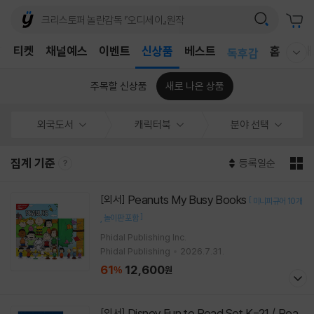
어린이
T
티켓
채널예스
이벤트
신상품
베스트
홈
국내
독후감
웰컴메뉴 모두보기
어린이
주목할 신상품
새로 나온 상품
외국도서
캐릭터북
분야 선택
집계 기준
등록일순
Peanuts My Busy Books
[외서]
[
미니피규어 10개
]
놀이판 포함
Phidal Publishing Inc.
Phidal Publishing
2026.7.31.
61
12,600
%
원
Disney Fun to Read Set K-21 / Rea
[외서]