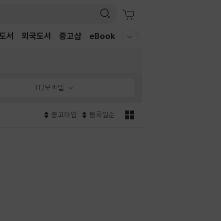
도서
외국도서
중고샵
eBook
CD/LP
DVD/BD
문구/G
웰컴메뉴 모두보기
IT/모바일
중고타입
등록일순