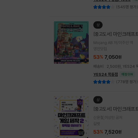
(545명 평가)
상
마인크래프트
[중고도서]
Mojang AB 저/이주안 역
영진닷컴
53
7,050
%
원
배송비 : 2,500원, YES2
YES24 목동점
매장ON
(778명 평가)
상
마인크래프트
[중고도서]
신윤철,이상민 공저
길벗
53
7,520
%
원