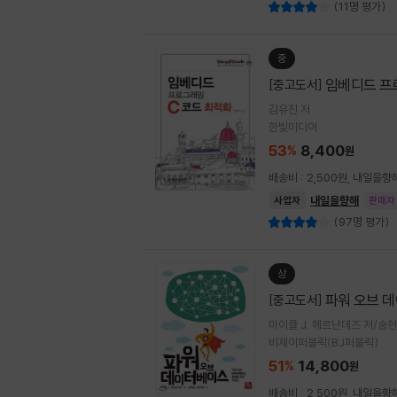
(11명 평가)
중
임베디드 프
[중고도서]
김유진 저
한빛미디어
53
8,400
%
원
배송비 : 2,500원, 내일을
내일을향해
사업자
판매자
(97명 평가)
상
파워 오브 
[중고도서]
마이클 J. 헤르난데즈 저/송
비제이퍼블릭(BJ퍼블릭)
51
14,800
%
원
배송비 : 2,500원, 내일을