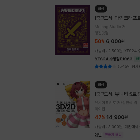
최상
마인크래프트
[중고도서]
Mojang Studio 저
영진닷컴
50
6,000
%
원
배송비 : 2,500원, YES2
YES24 수영점F1963
매
(545명 평가)
최상
유니티 5로 
[중고도서]
요시야 미키토 저/정인식 역
제이펍
47
14,900
%
원
배송비 : 3,300원, 예빈에서
예빈
판매자 배송