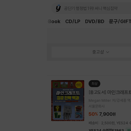
외국도서
중고샵
eBook
CD/LP
DVD/BD
문구/GIF
중고샵
최상
마인크래프트
[중고도서]
Megan Miller 저/강세중 역
서울문화사
50
7,900
%
원
배송비 : 2,500원, YES2
YES24 수영점F1963
매