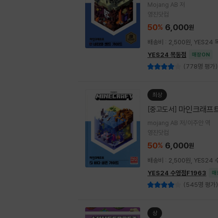
Mojang AB 저
영진닷컴
50
6,000
%
원
배송비 : 2,500원, YES2
YES24 목동점
매장ON
(778명 평가)
최상
마인크래프트
[중고도서]
mojang AB 저/이주안 역
영진닷컴
50
6,000
%
원
배송비 : 2,500원, YES2
YES24 수영점F1963
매
(545명 평가)
상