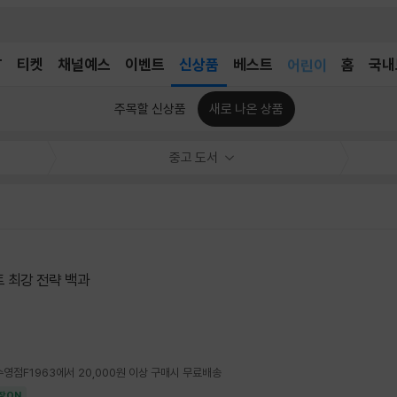
T
티켓
채널예스
이벤트
신상품
베스트
어린이
홈
국내
독후감
어린이
주목할 신상품
새로 나온 상품
중고 도서
 최강 전략 백과
4 수영점F1963에서 20,000원 이상 구매시 무료배송
장ON