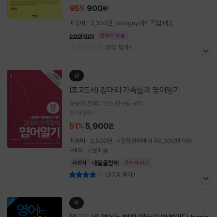
95
900
%
원
배송비 : 3,300원, coolguy에서 직접 배송
coolguy
판매자 배송
(0명 평가)
상
김대리 가족들의 영어일기
[중고도서]
장승진,프랙티쿠스 연구팀 공저
프랙티쿠스
51
5,900
%
원
배송비 : 2,500원, 내일을향해에서 50,000원 이상
구매시 무료배송
내일을향해
사업자
판매자 배송
(97명 평가)
하