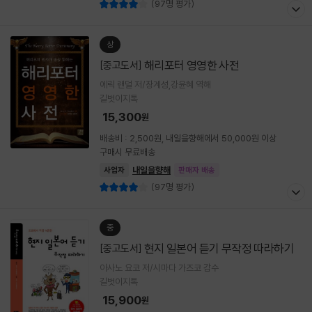
(97명 평가)
상
해리포터 영영한 사전
[중고도서]
에릭 랜덜 저/장계성,강윤혜 역해
길벗이지톡
15,300
원
배송비 : 2,500원, 내일을향해에서 50,000원 이상
구매시 무료배송
내일을향해
사업자
판매자 배송
(97명 평가)
중
현지 일본어 듣기 무작정 따라하기
[중고도서]
아사노 요코 저/시마다 가즈코 감수
길벗이지톡
15,900
원