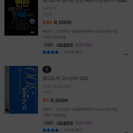
영어는 뻔한 패턴의 반복이다 basic
[중고도서]
자하연 저
씨앤톡
24
8,000
%
원
배송비 : 2,500원, 내일을향해에서 50,000원 이상
구매시 무료배송
내일을향해
사업자
판매자 배송
(97명 평가)
중
고사성어 300
[중고도서]
엄귀덕,홍순효 공저
다락원
2
9,300
%
원
배송비 : 2,500원, 내일을향해에서 50,000원 이상
구매시 무료배송
내일을향해
사업자
판매자 배송
(97명 평가)