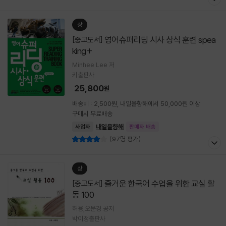
상
영어슈퍼리딩 시사 상식 훈련 spea
[중고도서]
king+
Minhee Lee 저
키출판사
25,800
원
배송비 : 2,500원, 내일을향해에서 50,000원 이상
구매시 무료배송
내일을향해
사업자
판매자 배송
(97명 평가)
상
즐거운 한국어 수업을 위한 교실 활
[중고도서]
동 100
허용,오문경 공저
박이정출판사