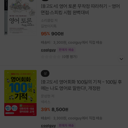
영어 토론 무작정 따라하기 - 영어
[중고도서]
면접·스피킹 시험 완벽대비
소리클럽 저
길벗이지톡
95
900
%
원
배송비 : 3,300원, coolguy에서 직접 배송
coolguy
판매자 배송
(0명 평가)
상
영어회화 100일의 기적 - 100일 후
[중고도서]
에는 나도 영어로 말한다!, 개정판
문성현 저
넥서스
39
8,500
%
원
배송비 : 3,300원, coolguy에서 직접 배송
coolguy
판매자 배송