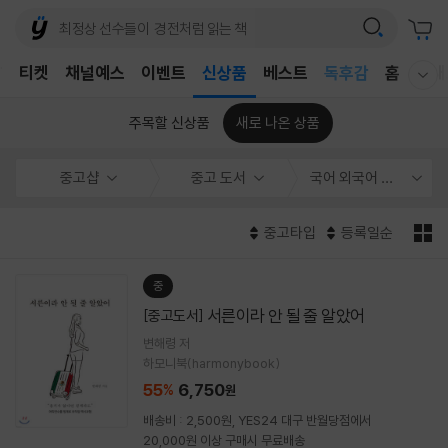
어린이
T
티켓
채널예스
이벤트
신상품
베스트
독후감
홈
국내
웰컴메뉴 모두보기
어린이
주목할 신상품
새로 나온 상품
중고샵
중고 도서
국어 외국어 사전
중고타입
등록일순
중
서른이라 안 될 줄 알았어
[중고도서]
변해령 저
하모니북(harmonybook)
55
6,750
%
원
배송비 : 2,500원, YES24 대구 반월당점에서
20,000원 이상 구매시 무료배송