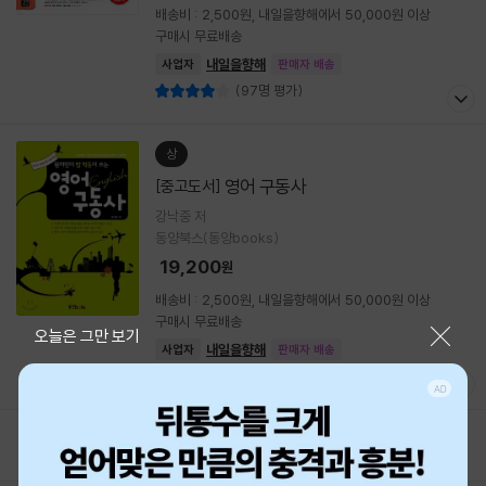
배송비 : 2,500원, 내일을향해에서 50,000원 이상
구매시 무료배송
내일을향해
사업자
판매자 배송
(97명 평가)
상
영어 구동사
[중고도서]
강낙중 저
동양북스(동양books)
19,200
원
배송비 : 2,500원, 내일을향해에서 50,000원 이상
구매시 무료배송
닫기
오늘은 그만 보기
내일을향해
사업자
판매자 배송
(97명 평가)
1
2
3
4
5