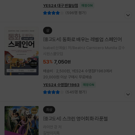
YES24 대구 반월당점
매장ON
(596명 평가)
상
동화로 배우는 레벨업 스페인어
[중고도서]
Isabel(신예슬) 저/Beatriz Carnicero Munilla 감수
시원스쿨닷컴
53
7,050
%
원
배송비 : 2,500원, YES24 수영점F1963에서
20,000원 이상 구매시 무료배송
YES24 수영점F1963
매장ON
(545명 평가)
최상
스크린 영어회화 라푼젤
[중고도서]
라이언 강 저
길벗이지톡