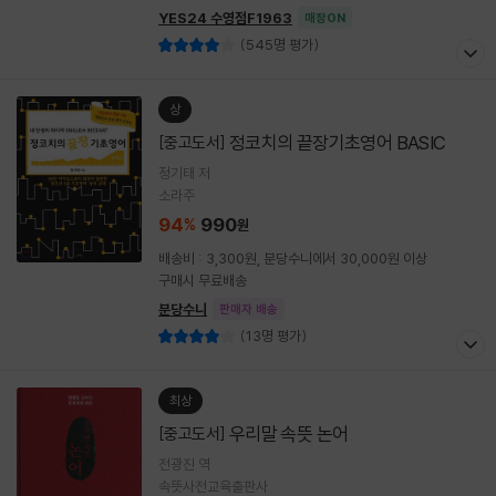
YES24 수영점F1963
매장ON
(545명 평가)
상
정코치의 끝장기초영어 BASIC
[중고도서]
정기태 저
소라주
94
990
%
원
배송비 : 3,300원, 분당수니에서 30,000원 이상
구매시 무료배송
분당수니
판매자 배송
(13명 평가)
최상
우리말 속뜻 논어
[중고도서]
전광진 역
속뜻사전교육출판사