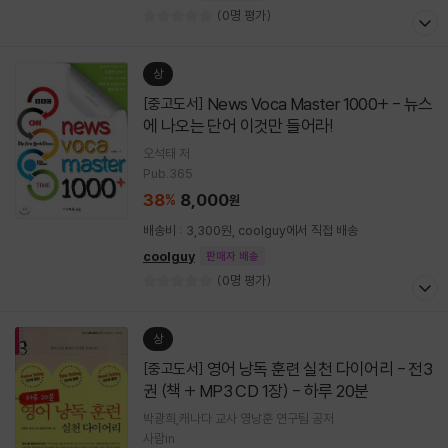
(0명 평가)
상
News Voca Master 1000+ - 뉴스
[중고도서]
에 나오는 단어 이것만 들어라!
오석태 저
Pub.365
38
8,000
%
원
배송비 : 3,300원, coolguy에서 직접 배송
coolguy
판매자 배송
(0명 평가)
상
영어 낭독 훈련 실천 다이어리 - 전3
[중고도서]
권 (책 + MP3 CD 1장) - 하루 20분
박광희,캐나다 교사 영낭훈 연구팀 공저
사람in