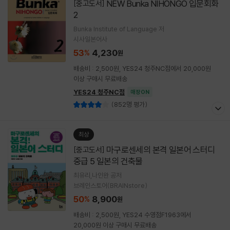
NEW Bunka NIHONGO 입문회화
[중고도서]
2
Bunka Institute of Language 저
시사일본어사
53
4,230
%
원
배송비 : 2,500원, YES24 청주NC점에서 20,000원
이상 구매시 무료배송
YES24 청주NC점
매장ON
(852명 평가)
최상
마구로센세의 본격 일본어 스터디
[중고도서]
중급 5 일본의 건축물
최유리,나인완 공저
브레인스토어(BRAINstore)
50
8,900
%
원
배송비 : 2,500원, YES24 수영점F1963에서
20,000원 이상 구매시 무료배송