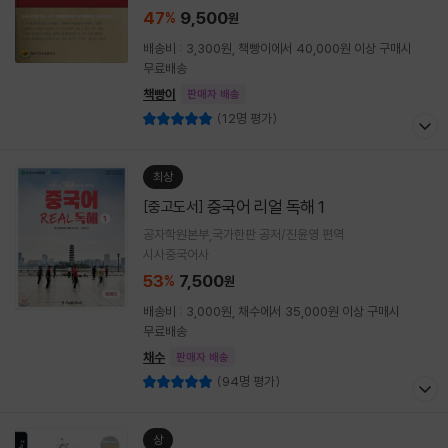
47
9,500
%
원
배송비 : 3,300원, 책빵이에서 40,000원 이상 구매시
무료배송
책빵이
판매자 배송
(12명 평가)
최상
중국어 리얼 독해 1
[중고도서]
공자학원본부,국가한판 공저/진윤영 편역
시사중국어사
53
7,500
%
원
배송비 : 3,000원, 채수에서 35,000원 이상 구매시
무료배송
채수
판매자 배송
(94명 평가)
상