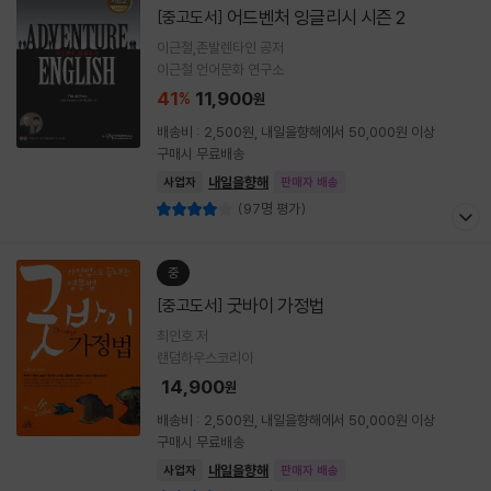
어드벤처 잉글리시 시즌 2
[중고도서]
이근철,존발렌타인 공저
이근철 언어문화 연구소
41
11,900
%
원
배송비 : 2,500원, 내일을향해에서 50,000원 이상
구매시 무료배송
내일을향해
사업자
판매자 배송
(97명 평가)
중
굿바이 가정법
[중고도서]
최인호 저
랜덤하우스코리아
14,900
원
배송비 : 2,500원, 내일을향해에서 50,000원 이상
구매시 무료배송
내일을향해
사업자
판매자 배송