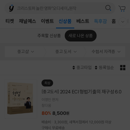
어린이
T
티켓
채널예스
이벤트
신상품
베스트
독후감
홈
국내
웰컴메뉴 모두보기
어린이
주목할 신상품
새로 나온 상품
중고샵
중고 도서
수험서 자격증
중고타입
등록일순
최상
2024 ECI 형법기출의 재구성 6.0
[중고도서]
이영민 편저
참다움
80
8,500
%
원
배송비 : 3,300원, 새책서점에서 12,000원 이상
구매시 무료배송