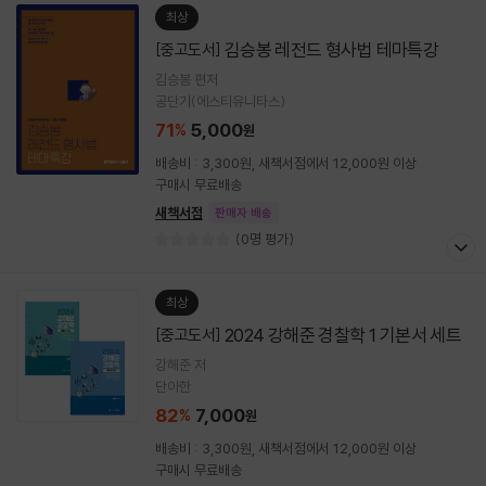
최상
김승봉 레전드 형사법 테마특강
[중고도서]
김승봉 편저
공단기(에스티유니타스)
71
5,000
%
원
배송비 : 3,300원, 새책서점에서 12,000원 이상
구매시 무료배송
새책서점
판매자 배송
(0명 평가)
최상
2024 강해준 경찰학 1 기본서 세트
[중고도서]
강해준 저
단아한
82
7,000
%
원
배송비 : 3,300원, 새책서점에서 12,000원 이상
구매시 무료배송