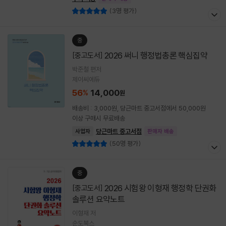
(3명 평가)
중
2026 써니 행정법총론 핵심집약
[중고도서]
박준철 편저
제이씨에듀
56
14,000
%
원
배송비 : 3,000원, 당근마트 중고서점에서 50,000원
이상 구매시 무료배송
당근마트 중고서점
사업자
판매자 배송
(50명 평가)
중
2026 시험왕 이형재 행정학 단권화
[중고도서]
솔루션 요약노트
이형재 저
순도북스