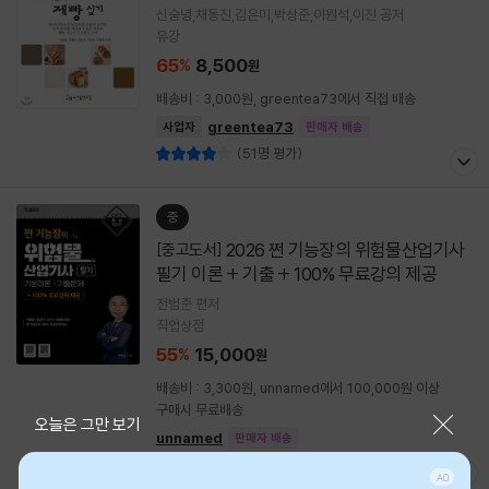
신숭녕,채동진,김은미,박상준,이원석,이진 공저
유강
65
8,500
%
원
배송비 : 3,000원, greentea73에서 직접 배송
greentea73
사업자
판매자 배송
(51명 평가)
중
2026 쩐 기능장의 위험물산업기사
[중고도서]
필기 이론 + 기출 + 100% 무료강의 제공
전범준 편저
직업상점
55
15,000
%
원
배송비 : 3,300원, unnamed에서 100,000원 이상
구매시 무료배송
닫기
오늘은 그만 보기
unnamed
판매자 배송
(1명 평가)