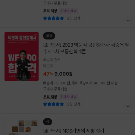
구매시 무료배송
우리 책방
판매자 배송
(3명 평가)
최상
2023 박문각 공인중개사 국승옥 필
[중고도서]
수서 1차 부동산학개론
국승옥 편저
박문각
47
9,000
%
원
배송비 : 3,300원, 우리 책방에서 40,000원 이상
구매시 무료배송
우리 책방
판매자 배송
(3명 평가)
상
NCS기반의 제빵 실기
[중고도서]