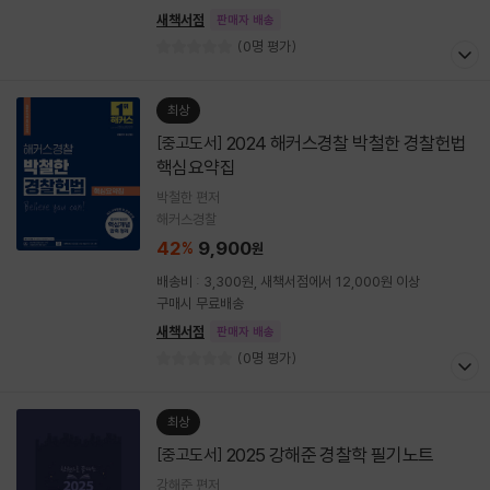
새책서점
판매자 배송
(0명 평가)
최상
2024 해커스경찰 박철한 경찰헌법
[중고도서]
핵심요약집
박철한 편저
해커스경찰
42
9,900
%
원
배송비 : 3,300원, 새책서점에서 12,000원 이상
구매시 무료배송
새책서점
판매자 배송
(0명 평가)
최상
2025 강해준 경찰학 필기노트
[중고도서]
강해준 편저