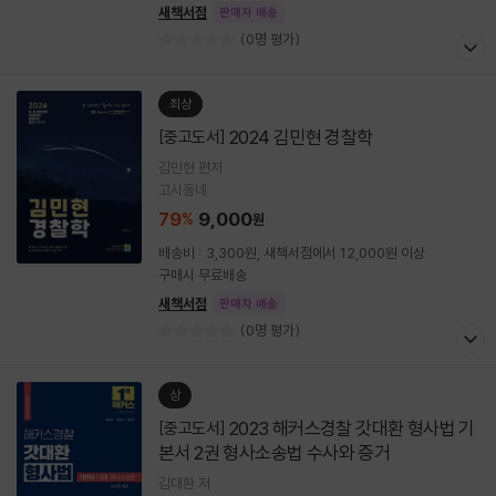
새책서점
판매자 배송
(0명 평가)
최상
2024 김민현 경찰학
[중고도서]
김민현 편저
고시동네
79
9,000
%
원
배송비 : 3,300원, 새책서점에서 12,000원 이상
구매시 무료배송
새책서점
판매자 배송
(0명 평가)
상
2023 해커스경찰 갓대환 형사법 기
[중고도서]
본서 2권 형사소송법 수사와 증거
김대환 저