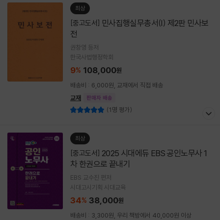
최상
민사집행실무총서(I) 제2판 민사보
[중고도서]
전
권창영 등저
한국사법행정학회
9
108,000
%
원
배송비 : 6,000원, 교재에서 직접 배송
교재
판매자 배송
(1명 평가)
최상
2025 시대에듀 EBS 공인노무사 1
[중고도서]
차 한권으로 끝내기
EBS 교수진 편저
시대고시기획 시대교육
34
38,000
%
원
배송비 : 3,300원, 우리 책방에서 40,000원 이상