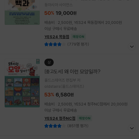
동아시아 사이언스
50
19,000
%
원
배송비 : 2,500원, YES24 목동점에서 20,000원
이상 구매시 무료배송
YES24 목동점
매장ON
(779명 평가)
상
왜 이런 모양일까?
[중고도서]
올드스테어즈 편집부 저
oldstairs(올드스테어즈)
53
6,580
%
원
배송비 : 2,500원, YES24 청주NC점에서 20,000원
이상 구매시 무료배송
YES24 청주NC점
매장ON
(851명 평가)