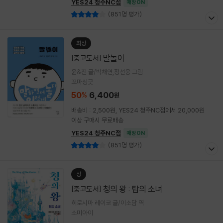
YES24 청주NC점
매장ON
(851명 평가)
최상
말놀이
[중고도서]
윤&진 글/박채연,정선웅 그림
꼬마싱긋
50
6,400
%
원
배송비 : 2,500원, YES24 청주NC점에서 20,000원
이상 구매시 무료배송
YES24 청주NC점
매장ON
(851명 평가)
상
청의 왕 : 탑의 소녀
[중고도서]
히로시마 레이코 글/이소담 역
소미아이