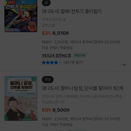
상
합체! 전투기 종이접기
[중고도서]
오세기,박시모 글
길벗스쿨
53
6,010
%
원
배송비 : 2,500원, YES24 청주NC점에서 20,000원
이상 구매시 무료배송
YES24 청주NC점
매장ON
(851명 평가)
최상
할머니 탐정, 단서를 찾아라! 1단계
[중고도서]
안토니오 칼바니,베네데토 자나보니 글/아녜세 인노첸테 그
림/이현경 역
대교북스주니어
50
6,500
%
원
배송비 : 2,500원, YES24 청주NC점에서 20,000원
이상 구매시 무료배송