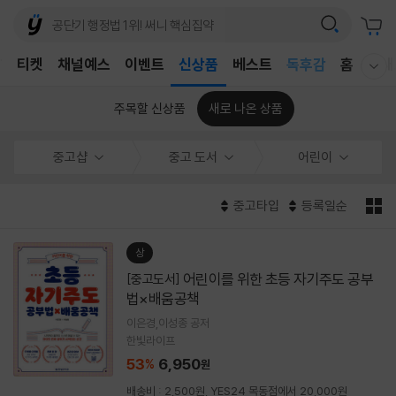
어린이
T
티켓
채널예스
이벤트
신상품
베스트
독후감
홈
국내
웰컴메뉴 모두보기
어린이
주목할 신상품
새로 나온 상품
중고샵
중고 도서
어린이
중고타입
등록일순
상
어린이를 위한 초등 자기주도 공부
[중고도서]
법×배움공책
이은경,이성종 공저
한빛라이프
53
6,950
%
원
배송비 : 2,500원, YES24 목동점에서 20,000원