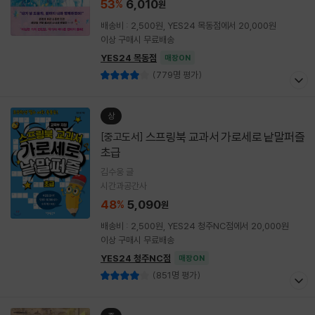
53
6,010
%
원
배송비 : 2,500원, YES24 목동점에서 20,000원
이상 구매시 무료배송
YES24 목동점
매장ON
(779명 평가)
상
스프링북 교과서 가로세로 낱말퍼즐
[중고도서]
초급
김수웅 글
시간과공간사
48
5,090
%
원
배송비 : 2,500원, YES24 청주NC점에서 20,000원
이상 구매시 무료배송
YES24 청주NC점
매장ON
(851명 평가)