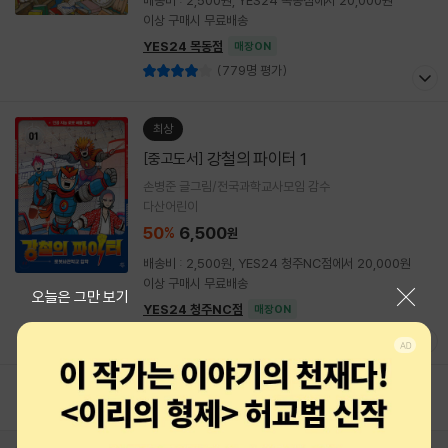
배송비 : 2,500원, YES24 목동점에서 20,000원
이상 구매시 무료배송
YES24 목동점
매장ON
(779명 평가)
최상
강철의 파이터 1
[중고도서]
손병준 글그림/전국과학교사모임 감수
다산어린이
50
6,500
%
원
배송비 : 2,500원, YES24 청주NC점에서 20,000원
이상 구매시 무료배송
닫기
오늘은 그만 보기
YES24 청주NC점
매장ON
(851명 평가)
1
2
3
4
5