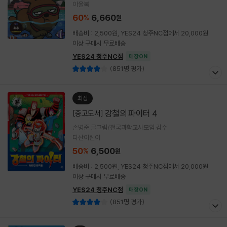
아울북
60
6,660
%
원
배송비 : 2,500원, YES24 청주NC점에서 20,000원
이상 구매시 무료배송
YES24 청주NC점
매장ON
(851명 평가)
최상
강철의 파이터 4
[중고도서]
손병준 글그림/전국과학교사모임 감수
다산어린이
50
6,500
%
원
배송비 : 2,500원, YES24 청주NC점에서 20,000원
이상 구매시 무료배송
YES24 청주NC점
매장ON
(851명 평가)