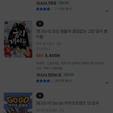
YES24 목동점
매장ON
(779명 평가)
중
조선 왕들의 끊임없는 고민 궁리 쟁
[중고도서]
이들
하루 글/이광익 그림
주니어단디
55
5,400
%
원
배송비 : 2,500원, YES24 청주NC점에서 20,000원
이상 구매시 무료배송
YES24 청주NC점
매장ON
(851명 평가)
중
Go Go 카카오프렌즈 13 호주
[중고도서]
김미영 글/김정한 그림