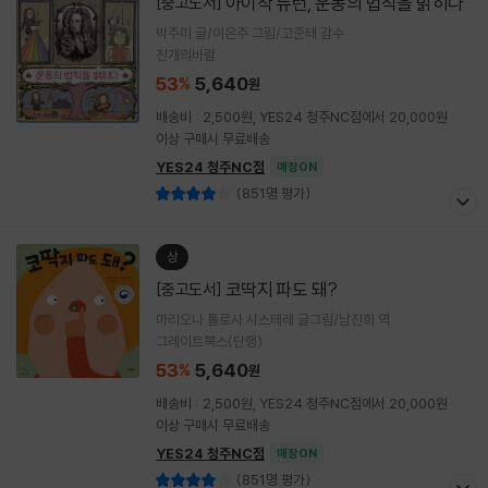
아이작 뉴턴, 운동의 법칙을 밝히다
[중고도서]
박주미 글/이은주 그림/고준태 감수
천개의바람
53
5,640
%
원
배송비 : 2,500원, YES24 청주NC점에서 20,000원
이상 구매시 무료배송
YES24 청주NC점
매장ON
(851명 평가)
상
코딱지 파도 돼?
[중고도서]
마리오나 톨로사 시스테레 글그림/남진희 역
그레이트북스(단행)
53
5,640
%
원
배송비 : 2,500원, YES24 청주NC점에서 20,000원
이상 구매시 무료배송
YES24 청주NC점
매장ON
(851명 평가)