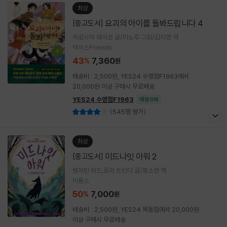
최상
요괴의 아이를 돌봐드립니다 4
[중고도서]
히로시마 레이코 글/미노루 그림/김지영 역
넥서스Friends
43
7,360
%
원
배송비 : 2,500원, YES24 수영점F1963에서
20,000원 이상 구매시 무료배송
YES24 수영점F1963
매장ON
(545명 평가)
최상
미드나잇 아워 2
[중고도서]
벤저민 리드,로라 트린더 글/황소연 역
비룡소
50
7,000
%
원
배송비 : 2,500원, YES24 목동점에서 20,000원
이상 구매시 무료배송