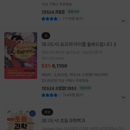
이상 구매시 무료배송
YES24 목동점
매장ON
(779명 평가)
상
요괴의 아이를 돌봐드립니다 3
[중고도서]
히로시마 레이코 글/미노루 그림/김지영 역
넥서스Friends
53
6,110
%
원
배송비 : 2,500원, YES24 수영점F1963에서
20,000원 이상 구매시 무료배송
YES24 수영점F1963
매장ON
(545명 평가)
최상
초등과학백과
[중고도서]
Gakken Plus 저/이보형,김종완,이현종 공역/백준수 감수