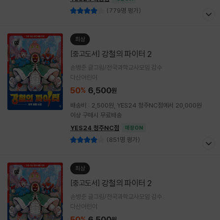
(779명 평가)
최상
강철의 파이터 2
[중고도서]
손병준 글그림/전국과학교사모임 감수
다산어린이
50
6,500
%
원
배송비 : 2,500원, YES24 청주NC점에서 20,000원
이상 구매시 무료배송
YES24 청주NC점
매장ON
(851명 평가)
최상
강철의 파이터 2
[중고도서]
손병준 글그림/전국과학교사모임 감수
다산어린이
50
6,500
%
원