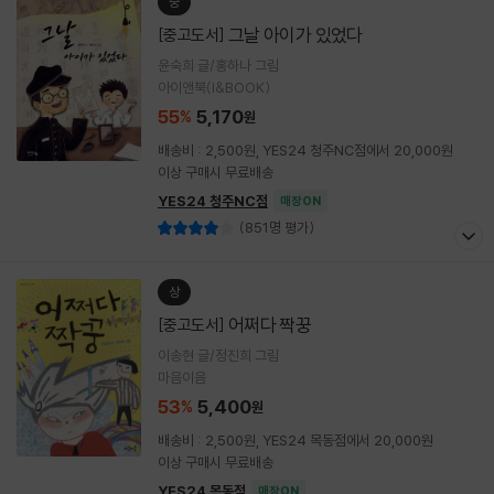
중
그날 아이가 있었다
[중고도서]
윤숙희 글/홍하나 그림
아이앤북(I&BOOK)
55
5,170
%
원
배송비 : 2,500원, YES24 청주NC점에서 20,000원
이상 구매시 무료배송
YES24 청주NC점
매장ON
(851명 평가)
상
어쩌다 짝꿍
[중고도서]
이송현 글/정진희 그림
마음이음
53
5,400
%
원
배송비 : 2,500원, YES24 목동점에서 20,000원
이상 구매시 무료배송
YES24 목동점
매장ON