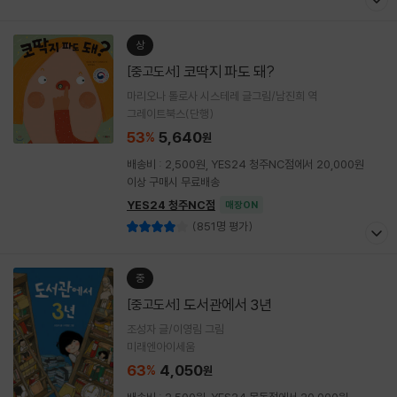
상
코딱지 파도 돼?
[중고도서]
마리오나 톨로사 시스테레 글그림/남진희 역
그레이트북스(단행)
53
5,640
%
원
배송비 : 2,500원, YES24 청주NC점에서 20,000원
이상 구매시 무료배송
YES24 청주NC점
매장ON
(851명 평가)
중
도서관에서 3년
[중고도서]
조성자 글/이영림 그림
미래엔아이세움
63
4,050
%
원