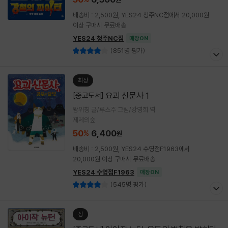
배송비 : 2,500원, YES24 청주NC점에서 20,000원
이상 구매시 무료배송
YES24 청주NC점
매장ON
(851명 평가)
최상
요괴 신문사 1
[중고도서]
왕위칭 글/루스주 그림/강영희 역
제제의숲
50
6,400
%
원
배송비 : 2,500원, YES24 수영점F1963에서
20,000원 이상 구매시 무료배송
YES24 수영점F1963
매장ON
(545명 평가)
상