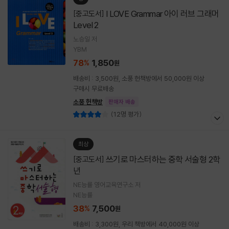
I LOVE Grammar 아이 러브 그래머
[중고도서]
Level 2
노승일 저
YBM
78
1,850
%
원
배송비 : 3,500원, 소풍 헌책방에서 50,000원 이상
구매시 무료배송
소풍 헌책방
판매자 배송
(12명 평가)
최상
쓰기로 마스터하는 중학 서술형 2학
[중고도서]
년
NE능률 영어교육연구소 저
NE능률
38
7,500
%
원
배송비 : 3,300원, 우리 책방에서 40,000원 이상