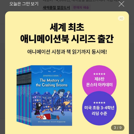
닫기
오늘은 그만 보기
새싹품절 깔끔도서
판매자 배송
(47명 평가)
1
2
3
4
5
로그인
최근 본 상품
주문/배송
고객센터 1544-3800
티켓 1544-6399
중고샵 1566-4295
eBook 1:1문의/채팅상담
예스이십사(주) 사업자 정보
이용약관
개인정보처리방침
청소년보호정책
PC버전
회사소개
거래처관계자께
도서홍보
광고
Copyright © YES24 Corp. All Rights Reserved.
MATOM2
3
/
9