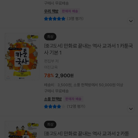
구매시 무료배송
우리 책방
판매자 배송
(3명 평가)
최상
만화로 끝내는 역사 교과서 1 카툰국
[중고도서]
사 기본 1
편집부 저
어진교육
78
2,900
%
원
배송비 : 3,500원, 소풍 헌책방에서 50,000원 이상
구매시 무료배송
소풍 헌책방
판매자 배송
(12명 평가)
최상
만화로 끝내는 역사 교과서 2 카툰
[중고도서]