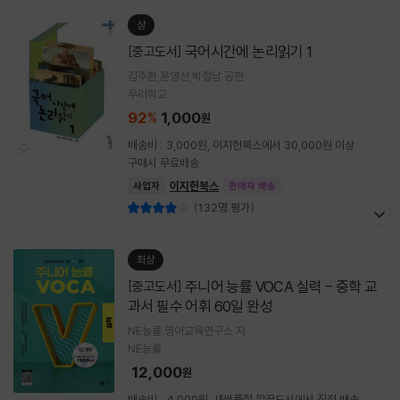
상
국어시간에 논리읽기 1
[중고도서]
김주환,윤영선,박철남 공편
우리학교
92
1,000
%
원
배송비 : 3,000원, 이지헌북스에서 30,000원 이상
구매시 무료배송
이지헌북스
사업자
판매자 배송
(132명 평가)
최상
주니어 능률 VOCA 실력 - 중학 교
[중고도서]
과서 필수 어휘 60일 완성
NE능률 영어교육연구소 저
NE능률
12,000
원
배송비 : 4,000원, 새싹품절 깔끔도서에서 직접 배송