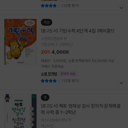
(12명 평가)
최상
기탄수학 K단계 4집 (예비중1)
[중고도서]
스텐퍼드편집부 편
기탄교육(구 스텐퍼드)
20
4,000
%
원
배송비 : 3,500원, 소풍 헌책방에서 50,000원 이상
구매시 무료배송
소풍 헌책방
판매자 배송
(12명 평가)
중
팩토 영재성 검사 창의적 문제해결
[중고도서]
력 수학 중 1~2학년
매스티안R&D센터 저
매스티안