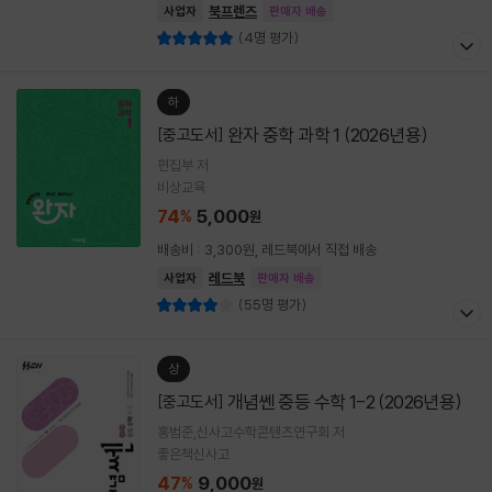
북프렌즈
사업자
판매자 배송
(4명 평가)
하
완자 중학 과학 1 (2026년용)
[중고도서]
편집부 저
비상교육
74
5,000
%
원
배송비 : 3,300원, 레드북에서 직접 배송
레드북
사업자
판매자 배송
(55명 평가)
상
개념쎈 중등 수학 1-2 (2026년용)
[중고도서]
홍범준,신사고수학콘텐츠연구회 저
좋은책신사고
47
9,000
%
원