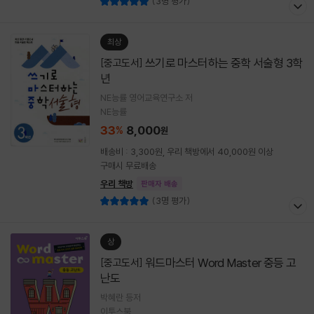
(3명 평가)
최상
쓰기로 마스터하는 중학 서술형 3학
[중고도서]
년
NE능률 영어교육연구소 저
NE능률
33
8,000
%
원
배송비 : 3,300원, 우리 책방에서 40,000원 이상
구매시 무료배송
우리 책방
판매자 배송
(3명 평가)
상
워드마스터 Word Master 중등 고
[중고도서]
난도
박혜란 등저
이투스북