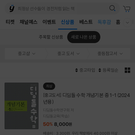
어린이
T
티켓
채널예스
이벤트
신상품
베스트
독후감
홈
국내
웰컴메뉴 모두보기
어린이
주목할 신상품
새로 나온 상품
중고샵
중고 도서
중등참고서
중고타입
등록일순
최상
디딤돌 수학 개념기본 중 1-1 (2024
[중고도서]
년용)
디딤돌수학연구회 저
디딤돌교육(학습)
50
8,000
%
원
배송비 : 3,300원, 우리 책방에서 40,000원 이상