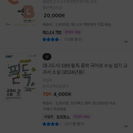
홍범준,신사고수학콘텐츠연구회 공저
좋은책신사고
20,000
원
배송비 : 2,600원, 예스24 책방에서 직접 배송
예스24 책방
판매자 배송
(13명 평가)
상
EBS 필독 중학 국어로 수능 잡기 교
[중고도서]
과서 소설 (2024년용)
편집부
한국교육방송공사
70
4,000
%
원
배송비 : 3,500원, 토리북스.에서 30,000원 이상
구매시 무료배송
토리북스.
사업자
판매자 배송
(217명 평가)