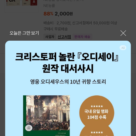
NE능률
88
2,000
%
원
배송비 : 2,700원, 신고서점에서 50,000원 이상
구매시 무료배송
닫기
오늘은 그만 보기
신고서점
사업자
판매자 배송
(152명 평가)
1
2
3
4
5
로그인
최근 본 상품
주문/배송
고객센터 1544-3800
티켓 1544-6399
중고샵 1566-4295
eBook 1:1문의/채팅상담
예스이십사(주) 사업자 정보
이용약관
개인정보처리방침
청소년보호정책
PC버전
회사소개
거래처관계자께
도서홍보
광고