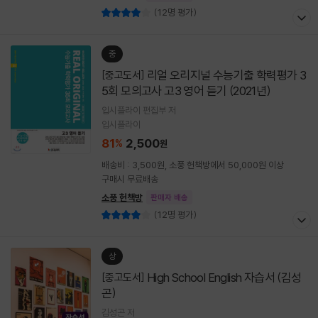
(12명 평가)
중
리얼 오리지널 수능기출 학력평가 3
[중고도서]
5회 모의고사 고3 영어 듣기 (2021년)
입시플라이 편집부 저
입시플라이
81
2,500
%
원
배송비 : 3,500원, 소풍 헌책방에서 50,000원 이상
구매시 무료배송
소풍 헌책방
판매자 배송
(12명 평가)
상
High School English 자습서 (김성
[중고도서]
곤)
김성곤 저