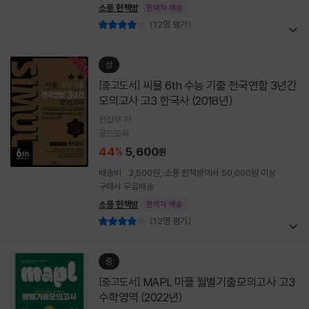
소풍 헌책방
판매자 배송
(12명 평가)
상
씨뮬 6th 수능 기출 전국연합 3년간
[중고도서]
모의고사 고3 한국사 (2018년)
편집부 저
골드교육
44
5,600
%
원
배송비 : 3,500원, 소풍 헌책방에서 50,000원 이상
구매시 무료배송
소풍 헌책방
판매자 배송
(12명 평가)
중
MAPL 마플 월별기출모의고사 고3
[중고도서]
수학영역 (2022년)