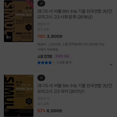
상
씨뮬 6th 수능 기출 전국연합 3년간
[중고도서]
모의고사 고3 사회·문화 (2018년)
편집부 저
골드교육
70
3,900
%
원
배송비 : 3,500원, 소풍 헌책방에서 50,000원 이상
구매시 무료배송
소풍 헌책방
판매자 배송
(12명 평가)
상
씨뮬 5th 수능 기출 전국연합 3년간
[중고도서]
모의고사 고3 국어 (2017년)
편집부 저
골드교육
57
6,000
%
원