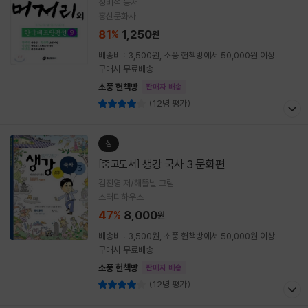
정비석 등저
홍신문화사
81
1,250
%
원
배송비 : 3,500원, 소풍 헌책방에서 50,000원 이상
구매시 무료배송
소풍 헌책방
판매자 배송
(12명 평가)
상
생강 국사 3 문화편
[중고도서]
김진영 저/해뜰날 그림
스터디하우스
47
8,000
%
원
배송비 : 3,500원, 소풍 헌책방에서 50,000원 이상
구매시 무료배송
소풍 헌책방
판매자 배송
(12명 평가)