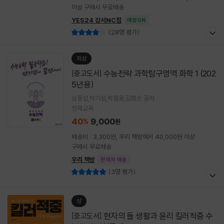
이상 구매시 무료배송
YES24 강서NC점
매장ON
(28명 평가)
최상
수능전략 과학탐구영역 화학 1 (202
[중고도서]
5년용)
심중섭,박기성,박철용,김항순 공저
천재교육
40
9,000
%
원
배송비 : 3,300원, 우리 책방에서 40,000원 이상
구매시 무료배송
우리 책방
판매자 배송
(3명 평가)
상
현자의 돌 생활과 윤리 킬러적중 수
[중고도서]