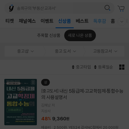
어린이
T
티켓
채널예스
이벤트
신상품
베스트
독후감
홈
국내
웰컴메뉴 모두보기
어린이
주목할 신상품
새로 나온 상품
중고샵
중고 도서
고등참고서
중고타입
등록일순
상
내신 5등급제·고교학점제·통합수능
[중고도서]
의 사용설명서
김혜남 저
지상사
48
9,360
%
원
배송비 : 2,500원, YES24 강서NC점에서 20,000원