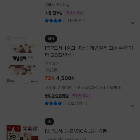
구매시 무료배송
소풍 헌책방
판매자 배송
(12명 평가)
최상
[중고-최상] 개념원리 고등 수학 기
[중고도서]
하 (2022년용)
이홍섭 저
개념원리
72
4,500
%
원
배송비 : 3,500원, 두리몽실잡화점에서 직접 배송
두리몽실잡화점
판매자 배송
(32명 평가)
중
능률VOCA 고등 기본
[중고도서]
NE능률 영어교육연구소 저