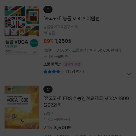
중
능률 VOCA 어원편
[중고도서]
능률영어교육연구소 저
NE능률
89
1,250
%
원
배송비 : 3,500원, 소풍 헌책방에서 50,000원 이상
구매시 무료배송
소풍 헌책방
판매자 배송
(12명 평가)
상
EBS 수능연계교재의 VOCA 1800
[중고도서]
(2022년)
EBS 저
한국교육방송공사
71
3,500
%
원