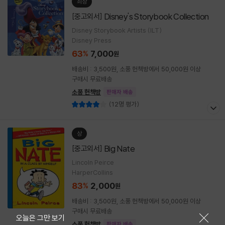
최상
Disney's Storybook Collection
[중고외서]
Disney Storybook Artists (ILT)
Disney Press
63
7,000
%
원
배송비 : 3,500원, 소풍 헌책방에서 50,000원 이상
구매시 무료배송
소풍 헌책방
판매자 배송
(12명 평가)
상
Big Nate
[중고외서]
Lincoln Peirce
HarperCollins
83
2,000
%
원
배송비 : 3,500원, 소풍 헌책방에서 50,000원 이상
구매시 무료배송
닫기
오늘은 그만 보기
소풍 헌책방
판매자 배송