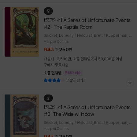
중
A Series of Unfortunate Events
[중고외서]
#2 : The Reptile Room
Snicket, Lemony / Helquist, Brett / Kupperman, M
ichael
HarperCollins
94
1,250
%
원
배송비 : 3,500원, 소풍 헌책방에서 50,000원 이상
구매시 무료배송
소풍 헌책방
판매자 배송
(12명 평가)
중
A Series of Unfortunate Events
[중고외서]
#3: The Wide w-indow
Snicket, Lemony / Helquist, Brett / Kupperman, M
ichael
HarperCollins
94
1,250
%
원