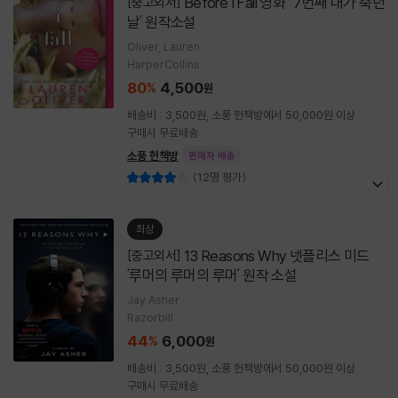
Before I Fall 영화 ' 7번째 내가 죽던
[중고외서]
날' 원작소설
Oliver, Lauren
HarperCollins
80
4,500
%
원
배송비 : 3,500원, 소풍 헌책방에서 50,000원 이상
구매시 무료배송
소풍 헌책방
판매자 배송
(12명 평가)
최상
13 Reasons Why 넷플리스 미드
[중고외서]
'루머의 루머의 루머' 원작 소설
Jay Asher
Razorbill
44
6,000
%
원
배송비 : 3,500원, 소풍 헌책방에서 50,000원 이상
구매시 무료배송