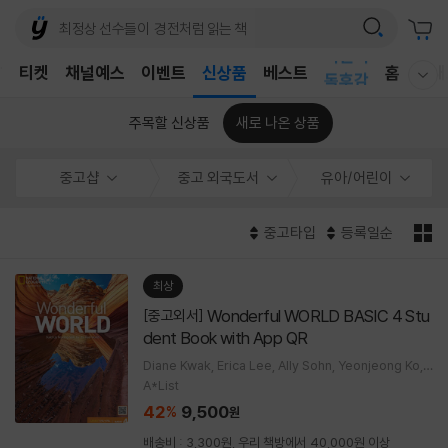
어린이
T
티켓
채널예스
이벤트
신상품
베스트
독후감
홈
국내
웰컴메뉴 모두보기
어린이
주목할 신상품
새로 나온 상품
중고샵
중고 외국도서
유아/어린이
중고타입
등록일순
최상
Wonderful WORLD BASIC 4 Stu
[중고외서]
dent Book with App QR
Diane Kwak, Erica Lee, Ally Sohn, Yeonjeong Ko, L
izzy Kang, Jessica Sung, Karen Jeon, Andrew Fri
A*List
nkle, A
42
9,500
%
원
배송비 : 3,300원, 우리 책방에서 40,000원 이상