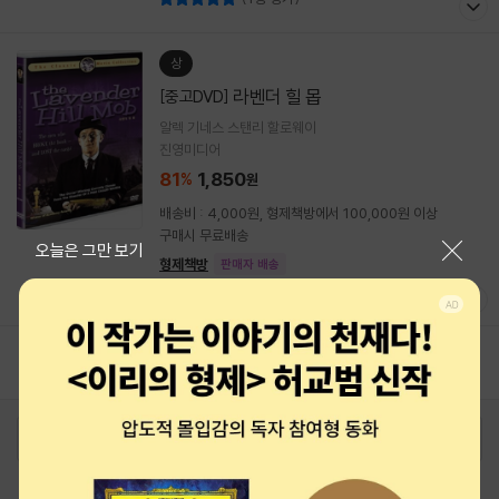
상
라벤더 힐 몹
[중고DVD]
알렉 기네스 스탠리 할로웨이
진영미디어
81
1,850
%
원
배송비 : 4,000원, 형제책방에서 100,000원 이상
구매시 무료배송
닫기
오늘은 그만 보기
형제책방
판매자 배송
(1명 평가)
1
2
3
4
5
로그인
최근 본 상품
주문/배송
고객센터 1544-3800
티켓 1544-6399
중고샵 1566-4295