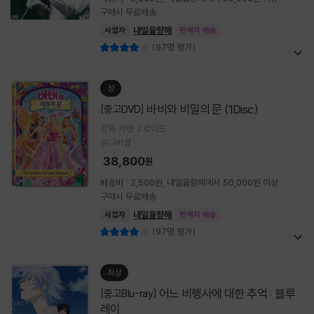
구매시 무료배송
내일을향해
사업자
판매자 배송
(97명 평가)
상
바비와 비밀의 문 (1Disc)
[중고DVD]
감독:카렌 J 로이드
유니버셜
38,800
원
배송비 : 2,500원, 내일을향해에서 50,000원 이상
구매시 무료배송
내일을향해
사업자
판매자 배송
(97명 평가)
최상
어느 비행사에 대한 추억 : 블루
[중고Blu-ray]
레이