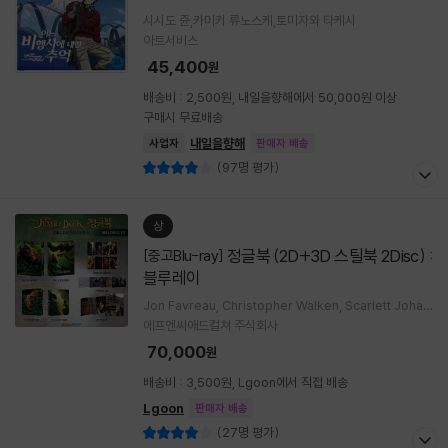
시시도 쥰,카미키 류노스케,토미자와 타케시
아트서비스
45,400
원
배송비 : 2,500원, 내일을향해에서 50,000원 이상
구매시 무료배송
내일을향해
사업자
판매자 배송
(97명 평가)
상
정글북 (2D+3D 스틸북 2Disc) :
[중고Blu-ray]
블루레이
Jon Favreau, Christopher Walken, Scarlett Johan
sson, Ben Kingsley, Idris Elba, Bill Murray, Neel S
에프엔씨애드컬쳐 주식회사
ethi
70,000
원
배송비 : 3,500원, Lgoon에서 직접 배송
Lgoon
판매자 배송
(27명 평가)