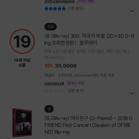
2002woogood
판매자 배송
(1명 평가)
최상
300: 제국의 부활 (2D+3D O-R
[중고Blu-ray]
ing 초회한정판) : 블루레이
감독:노암 머로 출연:설리번 스테이플턴, 에바 그린, 레나 헤
디, 로드리고 산토로 외
워너브러더스
15
30,000
%
원
배송비 : 3,500원, cocomix6에서 직접 배송
cocomix6
판매자 배송
(0명 평가)
상
여자친구 (G-Friend) - 2018 G
[중고Blu-ray]
FRIEND First Concert [Season of GFRIE
ND] Blu-ray