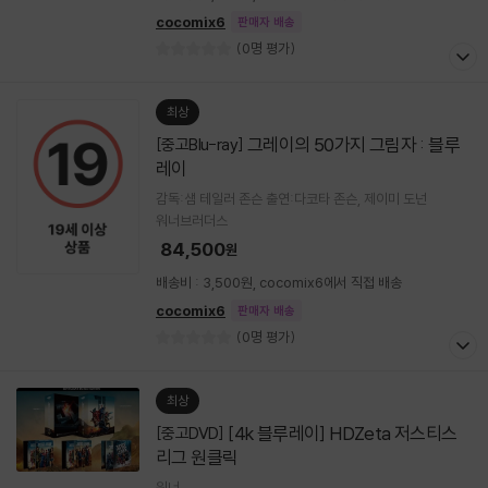
cocomix6
판매자 배송
(0명 평가)
최상
그레이의 50가지 그림자 : 블루
[중고Blu-ray]
레이
감독:샘 테일러 존슨 출연:다코타 존슨, 제이미 도넌
워너브러더스
84,500
원
배송비 : 3,500원, cocomix6에서 직접 배송
cocomix6
판매자 배송
(0명 평가)
최상
[4k 블루레이] HDZeta 저스티스
[중고DVD]
리그 원클릭
워너