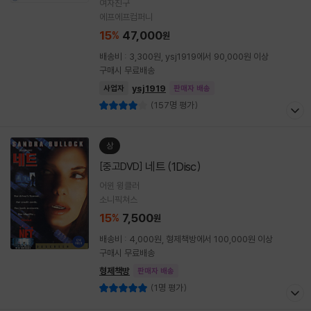
여자친구
에프에프컴퍼니
15
47,000
%
원
배송비 : 3,300원, ysj1919에서 90,000원 이상
구매시 무료배송
ysj1919
사업자
판매자 배송
(157명 평가)
상
네트 (1Disc)
[중고DVD]
어윈 윙클러
소니픽쳐스
15
7,500
%
원
배송비 : 4,000원, 형제책방에서 100,000원 이상
구매시 무료배송
형제책방
판매자 배송
(1명 평가)