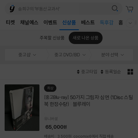
어린이
T
티켓
채널예스
이벤트
신상품
베스트
독후감
홈
국내
웰컴메뉴 모두보기
어린이
주목할 신상품
새로 나온 상품
중고샵
중고 DVD/BD
분야 선택
중고타입
등록일순
최상
50가지 그림자:심연 (1Disc 스틸
[중고Blu-ray]
북 한정수량) : 블루레이
.
유니버셜
65,000
원
배송비 : 3,500원, cocomix6에서 직접 배송