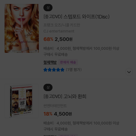
상
스텝포드 와이프(1Disc)
[중고DVD]
프랭크 오즈/니콜 키드만
CJ entertainment
68
2,500
%
원
배송비 : 4,000원, 형제책방에서 100,000원 이상
구매시 무료배송
형제책방
판매자 배송
(1명 평가)
상
고뇌와 환희
[중고DVD]
썬엔터테인먼트
18
4,500
%
원
배송비 : 4,000원, 형제책방에서 100,000원 이상
구매시 무료배송