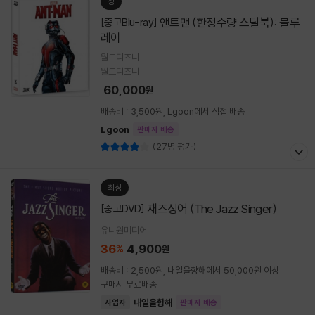
상
앤트맨 (한정수량 스틸북): 블루
[중고Blu-ray]
레이
월트디즈니
월트디즈니
60,000
원
배송비 : 3,500원, Lgoon에서 직접 배송
Lgoon
판매자 배송
(27명 평가)
최상
재즈싱어 (The Jazz Singer)
[중고DVD]
유니원미디어
36
4,900
%
원
배송비 : 2,500원, 내일을향해에서 50,000원 이상
구매시 무료배송
내일을향해
사업자
판매자 배송