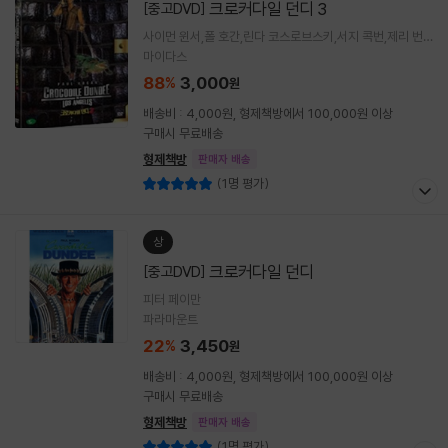
크로커다일 던디 3
[중고DVD]
사이먼 윈서,폴 호간,린다 코스로브스키,서지 콕번,제리 번
즈
마이다스
88
3,000
%
원
배송비 : 4,000원, 형제책방에서 100,000원 이상
구매시 무료배송
형제책방
판매자 배송
(1명 평가)
상
크로커다일 던디
[중고DVD]
피터 페이만
파라마운트
22
3,450
%
원
배송비 : 4,000원, 형제책방에서 100,000원 이상
구매시 무료배송
형제책방
판매자 배송
(1명 평가)