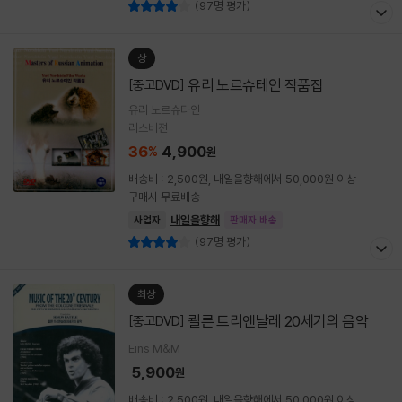
(97명 평가)
상
유리 노르슈테인 작품집
[중고DVD]
유리 노르슈타인
리스비젼
36
4,900
%
원
배송비 : 2,500원, 내일을향해에서 50,000원 이상
구매시 무료배송
내일을향해
사업자
판매자 배송
(97명 평가)
최상
쾰른 트리엔날레 20세기의 음악
[중고DVD]
Eins M&M
5,900
원
배송비 : 2,500원, 내일을향해에서 50,000원 이상