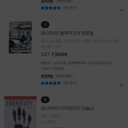
형제책방
판매자 배송
(1명 평가)
상
텔레마크의 영웅들
[중고DVD]
안소니 만 감독; 커크 더글라스 출연; 리차드 해리스 출연;
울라 제이콥슨 출연;
에스엠 스크린
32
7,500
%
원
배송비 : 4,000원, 형제책방에서 100,000원 이상
구매시 무료배송
형제책방
판매자 배송
(1명 평가)
중
아이덴티티 (1disc)
[중고DVD]
제임스 맨골드
소니픽쳐스