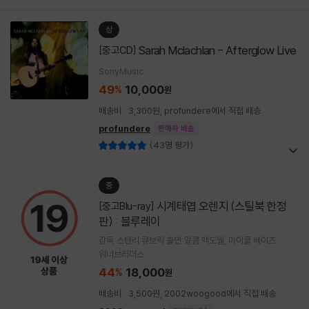
상
Sarah Mclachlan - Afterglow Live
[중고CD]
SonyMusic
49
10,000
%
원
배송비 : 3,300원, profundere에서 직접 배송
profundere
판매자 배송
(43명 평가)
중
시계태엽 오렌지 (스틸북 한정
[중고Blu-ray]
판) : 블루레이
감독:스탠리 큐브릭 출연:말콤 맥도웰, 마이클 베이츠
워너브러더스
44
18,000
%
원
배송비 : 3,500원, 2002woogood에서 직접 배송