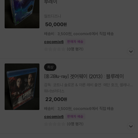
루레이
.
월트디즈니
50,000
원
배송비 : 3,500원, cocomix6에서 직접 배송
cocomix6
판매자 배송
(0명 평가)
최상
겟어웨이 (2013) : 블루레이
[중고Blu-ray]
감독: 코트니 솔로몬 & 야론 레비 출연: 에단 호크, 셀레나
고메즈, 존 보이트, 폴 프리먼
워너브러더스
22,000
원
배송비 : 3,500원, cocomix6에서 직접 배송
cocomix6
판매자 배송
(0명 평가)