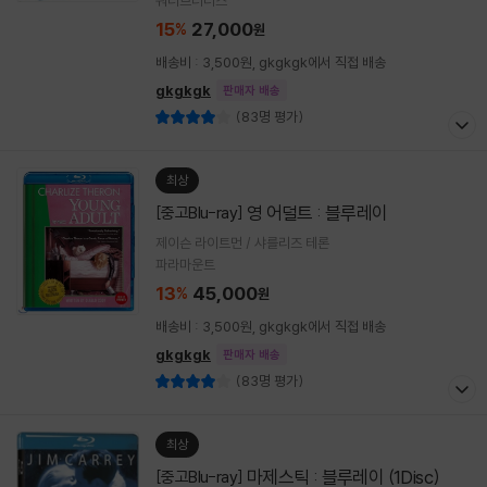
워너브러더스
15
27,000
%
원
배송비 : 3,500원, gkgkgk에서 직접 배송
gkgkgk
판매자 배송
(83명 평가)
최상
영 어덜트 : 블루레이
[중고Blu-ray]
제이슨 라이트먼 / 샤를리즈 테론
파라마운트
13
45,000
%
원
배송비 : 3,500원, gkgkgk에서 직접 배송
gkgkgk
판매자 배송
(83명 평가)
최상
마제스틱 : 블루레이 (1Disc)
[중고Blu-ray]