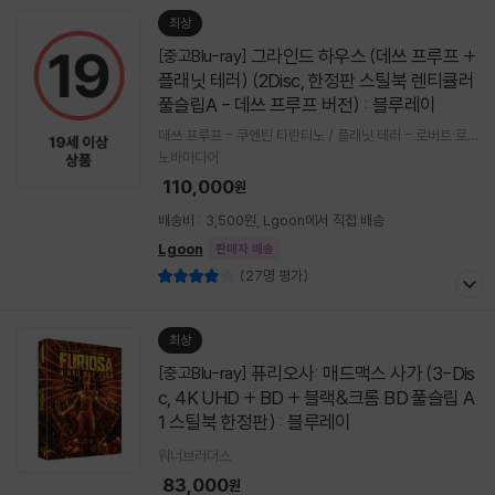
최상
그라인드 하우스 (데쓰 프루프 +
[중고Blu-ray]
플래닛 테러) (2Disc, 한정판 스틸북 렌티큘러
풀슬립A - 데쓰 프루프 버전) : 블루레이
데쓰 프루프 - 쿠엔틴 타란티노 / 플래닛 테러 - 로버트 로
드리게즈
노바미디어
110,000
원
배송비 : 3,500원, Lgoon에서 직접 배송
Lgoon
판매자 배송
(27명 평가)
최상
퓨리오사: 매드맥스 사가 (3-Dis
[중고Blu-ray]
c, 4K UHD + BD + 블랙&크롬 BD 풀슬립 A
1 스틸북 한정판) : 블루레이
워너브러더스
83,000
원