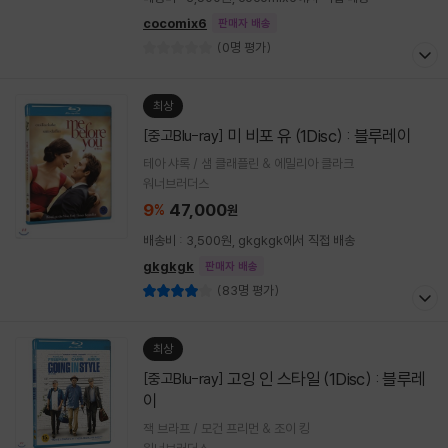
cocomix6
판매자 배송
(0명 평가)
최상
미 비포 유 (1Disc) : 블루레이
[중고Blu-ray]
테아 샤록 / 샘 클래플린 & 에밀리아 클라크
워너브러더스
9
47,000
%
원
배송비 : 3,500원, gkgkgk에서 직접 배송
gkgkgk
판매자 배송
(83명 평가)
최상
고잉 인 스타일 (1Disc) : 블루레
[중고Blu-ray]
이
잭 브라프 / 모건 프리먼 & 조이 킹