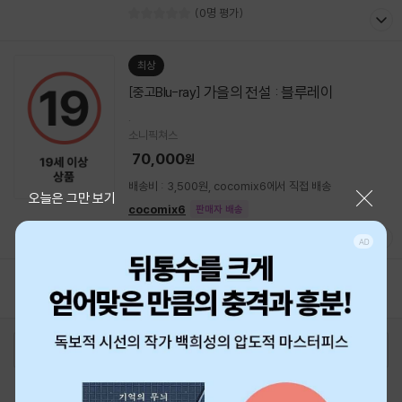
(0명 평가)
최상
가을의 전설 : 블루레이
[중고Blu-ray]
.
소니픽쳐스
70,000
원
배송비 : 3,500원, cocomix6에서 직접 배송
닫기
오늘은 그만 보기
cocomix6
판매자 배송
(0명 평가)
1
2
3
4
5
로그인
최근 본 상품
주문/배송
고객센터 1544-3800
티켓 1544-6399
중고샵 1566-4295