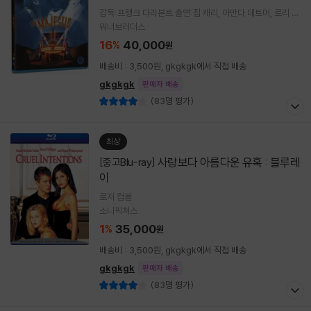
감독:프랭크 다라본트 출연:짐 캐리, 아만다 데트머, 로리 홀
든, 밥 바라반
워너브러더스
16
40,000
%
원
배송비 : 3,500원, gkgkgk에서 직접 배송
gkgkgk
판매자 배송
(83명 평가)
최상
사랑보다 아름다운 유혹 : 블루레
[중고Blu-ray]
이
로저 컴블
소니픽쳐스
1
35,000
%
원
배송비 : 3,500원, gkgkgk에서 직접 배송
gkgkgk
판매자 배송
(83명 평가)