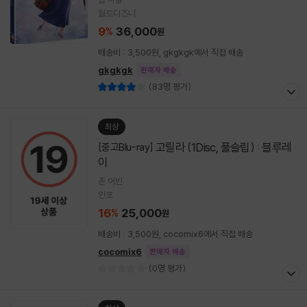
월트디즈니
9
36,000
%
원
배송비 : 3,500원, gkgkgk에서 직접 배송
gkgkgk
판매자 배송
(83명 평가)
최상
고릴라 (1Disc, 풀슬립) : 블루레
[중고Blu-ray]
이
존 어빈
인포
16
25,000
%
원
배송비 : 3,500원, cocomix6에서 직접 배송
cocomix6
판매자 배송
(0명 평가)