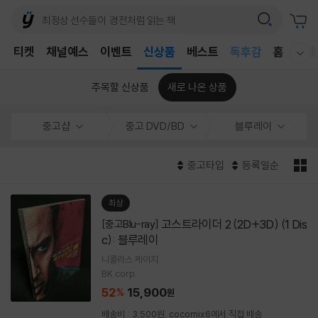
어린이
T
티켓
채널예스
이벤트
신상품
베스트
독후감
홈
국내
웰컴메뉴 모두보기
어린이
주목할 신상품
새로 나온 상품
중고샵
중고 DVD/BD
블루레이
중고타입
등록일순
최상
고스트라이더 2 (2D+3D) (1 Dis
[중고Blu-ray]
c): 블루레이
니콜라스 케이지
BK corp.
52
15,900
%
원
배송비 : 3,500원, cocomix6에서 직접 배송