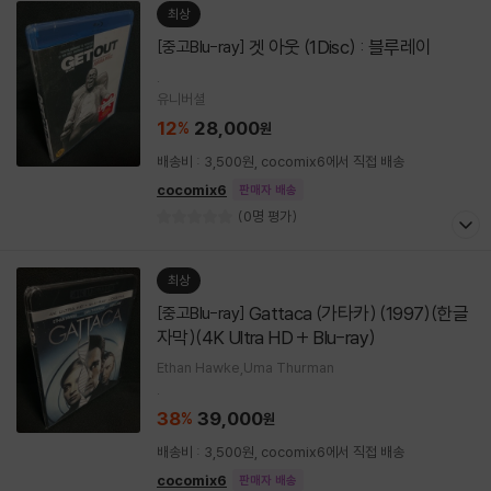
최상
겟 아웃 (1Disc) : 블루레이
[중고Blu-ray]
.
유니버셜
12
28,000
%
원
배송비 : 3,500원, cocomix6에서 직접 배송
cocomix6
판매자 배송
(0명 평가)
최상
Gattaca (가타카) (1997)(한글
[중고Blu-ray]
자막)(4K Ultra HD + Blu-ray)
Ethan Hawke,Uma Thurman
.
38
39,000
%
원
배송비 : 3,500원, cocomix6에서 직접 배송
cocomix6
판매자 배송