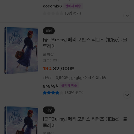
cocomix6
판매자 배송
(0명 평가)
최상
메리 포핀스 리턴즈 (1Disc) : 블
[중고Blu-ray]
루레이
롭 마샬
월트디즈니
19
32,000
%
원
배송비 : 3,500원, gkgkgk에서 직접 배송
gkgkgk
판매자 배송
(83명 평가)
최상
메리 포핀스 리턴즈 (1Disc) : 블
[중고Blu-ray]
루레이
롭 마샬