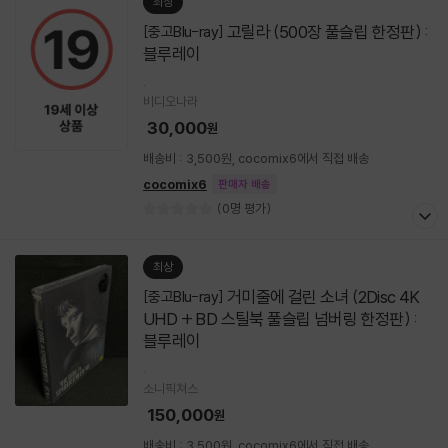
최상
고릴라 (500장 풀슬립 한정판) :
[중고Blu-ray]
블루레이
.
비디오나라
30,000
원
배송비 : 3,500원, cocomix6에서 직접 배송
cocomix6
판매자 배송
(0명 평가)
최상
거미줄에 걸린 소녀 (2Disc 4K
[중고Blu-ray]
UHD + BD 스틸북 풀슬립 넘버링 한정판) :
블루레이
.
소니픽쳐스
150,000
원
배송비 : 3,500원, cocomix6에서 직접 배송