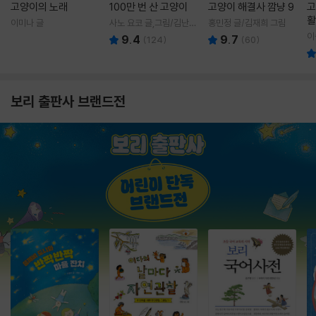
고양이의 노래
100만 번 산 고양이
고양이 해결사 깜냥 9
고
활
이미나 글
사노 요코 글,그림/김난주
홍민정 글/김재희 그림
렇
역
이
9.4
9.7
(
124
)
(
60
)
보리 출판사 브랜드전