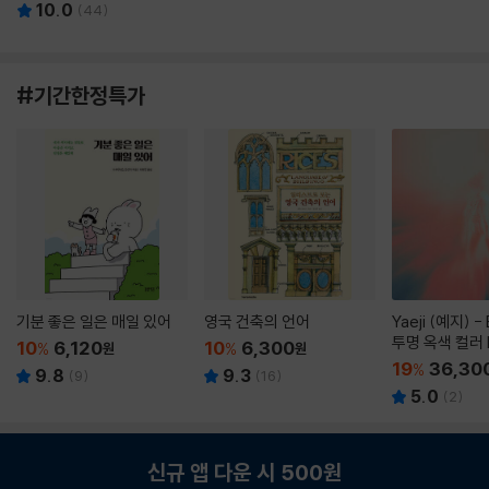
10.0
(
44
)
#기간한정특가
기분 좋은 일은 매일 있어
영국 건축의 언어
Yaeji (예지) -
투명 옥색 컬러 
10
6,120
10
6,300
%
원
%
원
19
36,30
%
9.8
9.3
(
9
)
(
16
)
5.0
(
2
)
신규 앱 다운 시 500원