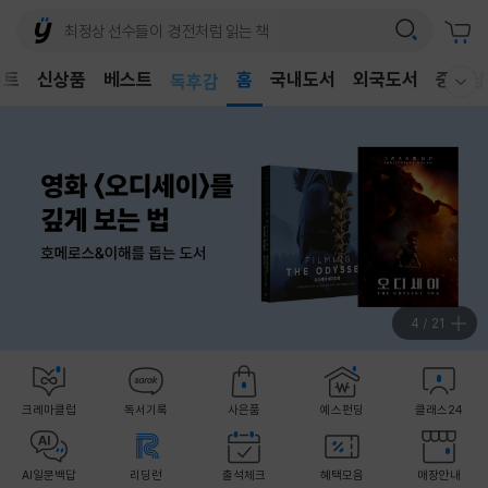
어린이
벤트
신상품
베스트
독후감
홈
국내도서
외국도서
중고샵
웰컴메뉴 모두보기
어린이
5
/
21
크레마클럽
독서기록
사은품
예스펀딩
클래스24
AI일문백답
리딩런
출석체크
혜택모음
매장안내