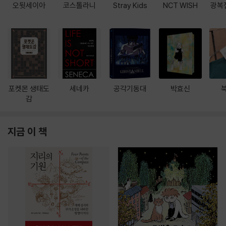
오뒷세이아
코스톨라니
Stray Kids
NCT WISH
광복
포켓몬 생태도
세네카
공각기동대
박효신
감
지금 이 책