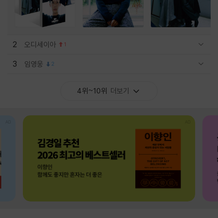
2
오디세이아
1
관련상품 보이기/감축
3
임영웅
2
관련상품 보이기/감축
4위~10위
더보기