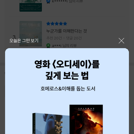
k******i
님의 리뷰
리뷰 총점
누군가를 이해한다는 것
3
추천 20건
댓글 20건
닫기
오늘은 그만 보기
a***i
님의 리뷰
YES마니아 : 로얄
공지
8월 신용카드 무이자할부 안내
2026-08-01
로그인
최근 본 상품
주문/배송
고객센터 1544-3800
티켓 1544-6399
중고샵 1566-4295
eBook 1:1문의/채팅상담
예스이십사(주) 사업자 정보
이용약관
개인정보처리방침
청소년보호정책