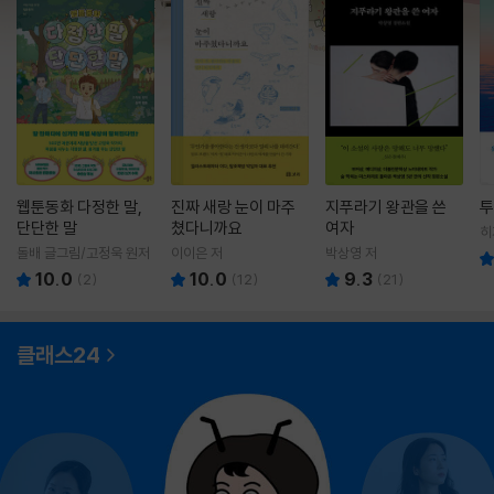
웹툰동화 다정한 말,
진짜 새랑 눈이 마주
지푸라기 왕관을 쓴
투
단단한 말
쳤다니까요
여자
히
영
돌배 글그림/고정욱 원저
이이은 저
박상영 저
10.0
10.0
9.3
(
2
)
(
12
)
(
21
)
클래스24