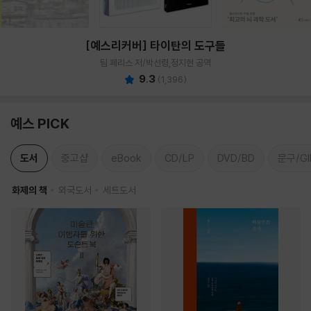
[예스리커버] 타이탄의 도구들
팀 페리스 저/박선령,정지현 공역
9.3
(
1,396
)
예스 PICK
도서
중고샵
eBook
CD/LP
DVD/BD
문구/GI
화제의 책
외국도서
세트도서