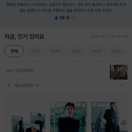
앞에서 흔들리는 10대에게는 길잡이가 필요하다. 모든 것이 불안하고 생각처럼 되지
않는 날에도 나 자신을 사랑하는 법을 알려주는 마음 성장 안내서.
10.0
(
41
)
지금, 인기 있어요
2026.08.07 15:49 기준
전체
10대
20대
30대
40대
50대
오디세이아
HOT
1
에스콰이어
1
관련상품 보이기/감축