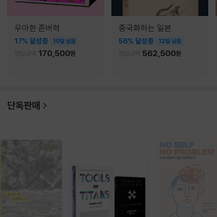
우아한 존버력
중국화하는 일본
17% 달성중
56% 달성중
10일 남음
12일 남음
170,500
562,500
펀딩금액
원
펀딩금액
원
단독판매