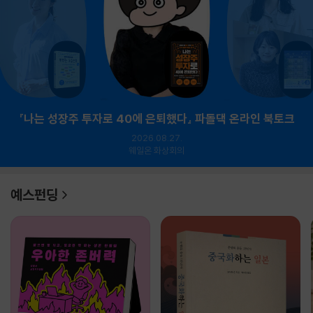
『나는 성장주 투자로 40에 은퇴했다』 파돌댁 온라인 북토크
2026.08.27.
웨일온 화상회의
예스펀딩