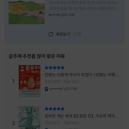
만나게 하는 따뜻한 동화 한 편 어른이 된다는
것은 현실을 견디는 법을 배우는 과정인지도 모
른다. 해야 할 일은 늘어나고, 책임은 무거워지
b***9
님의 리뷰
며, 마음껏 웃거나 울 수 있는 순간은 점점 줄어
든다. 어느새 우리는 어린 시절의 순수함보다
효율과 성과를 먼저 생각하는 사람이 되어간다.
새로보기
3/10
『어쩌면 동화는 어른을 위한 것 2 – 지친 영혼
을 위한 동심 처방』은 바로 그런 어른들에게 잠
시 쉬어가라고 손을 내미는 책이다. 처음 책 제
목을 보았을 때는 동화를 다시 읽는 감성 에세
금주에 추천을 많이 받은 리뷰
이 정도로 생각했다. 하지만 책장을 넘길수록
깨닫게 된다. 동화는 아이들만을 위한 이야기가
리뷰 총점
아니라, 삶에 지친 어른들의 마음을 치유하는
인류는 이렇게 역사가 되었다 <인류는 어떻게
가장 순수한 언어라는 사실을 말이다. 이 책은
1
역사가 되었나>
추천 24건
댓글 25건
익숙한
y****n
님의 리뷰
YES마니아 : 플래티넘
리뷰 총점
로버트 잭슨 베넷 《오염된 잔》, 가상의 제국이
주는 실감과 미스터리 사건의 치밀함이 이루어
2
추천 22건
댓글 18건
내는 최상의 시너지...
YES마니아 : 플래티넘