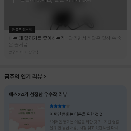
한 줄로 읽는 책
나는 왜 달리기를 좋아하는가
달리면서 깨달은 일상 속 숨
은 즐거움
방구석 저
방구석
금주의 인기 리뷰
예스24가 선정한 우수작 리뷰
리뷰 총점
어쩌면 동화는 어른을 위한 것 2
『어쩌면 동화는 어른을 위한 것 2 – 지친 영혼
을 위한 동심 처방』 서평 잊고 있던 나를 다시