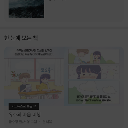
한 눈에 보는 책
카드뉴스로 보는 책
유주의 마음 비행
금수정 글/서영 그림
찰리북