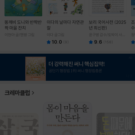
똥깨비 도니와 반짝반
이다의 날마다 자연관
보리 국어사전 (2025
조
짝 마을 잔치
찰
년 최신판)
수
이현아 글/핸짱 그림
이다 글그림
윤구병 감수/토박이 사전
정
편찬실 편
10.0
9.6
(
9
)
(
158
)
1
/
3
크레마클럽