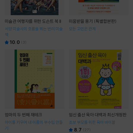
미술관 여행자를 위한 도슨트 북 II
미움받을 용기 (특별합본판)
서양 미술사의 흐름을 꿰는 반려 미술
모든 고민은 관계
책
10.0
(
3
)
엄마의 두 번째 재테크
임신 출산 육아 대백과 최신개정판
아이를 키우며 내 이름의 부수입 만들
초보 부모를 위한 육아 바이블
기
8.7
(
27
)