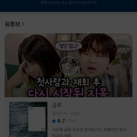
앱푸시/SMS 수신 동의 시 600원 더!
1
/
6
유튜브
급류
정대건 저
민음사
8.7
(
700
)
서로를 급류 속으로 끌어당기는 파멸적인 첫사
랑과의 재회