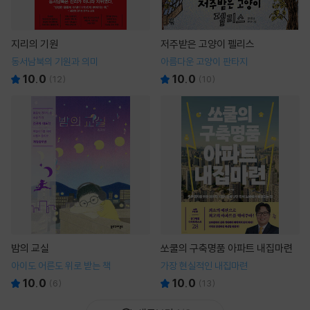
지리의 기원
저주받은 고양이 펠리스
동서남북의 기원과 의미
아름다운 고양이 판타지
10.0
10.0
(
12
)
(
10
)
밤의 교실
쏘쿨의 구축명품 아파트 내집마련
아이도 어른도 위로 받는 책
가장 현실적인 내집마련
10.0
10.0
(
6
)
(
13
)