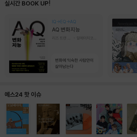
실시간 BOOK UP!
IQ→EQ→AQ
AQ 변화지능
리즈 트랜 저/한미선 역
알에이치코리아(RHK)
변화에 익숙한 사람만이
살아남는다
예스24 핫 이슈