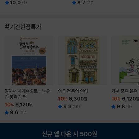
10.0
8.7
(
1
)
(
27
)
#기간한정특가
걸어서 세계속으로 - 남유
영국 건축의 언어
기분 좋은 일은
럽 동유럽 편
10
6,300
10
6,120
%
원
%
10
6,120
%
원
9.3
9.8
(
16
)
(
9
)
9.6
(
27
)
신규 앱 다운 시 500원