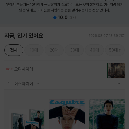
앞에서 흔들리는 10대에게는 길잡이가 필요하다. 모든 것이 불안하고 생각처럼 되지
않는 날에도 나 자신을 사랑하는 법을 알려주는 마음 성장 안내서.
10.0
(
37
)
지금, 인기 있어요
2026.08.07 13:39 기준
전체
10대
20대
30대
40대
50대
오디세이아
HOT
1
에스콰이어
관련상품 보이기/감축