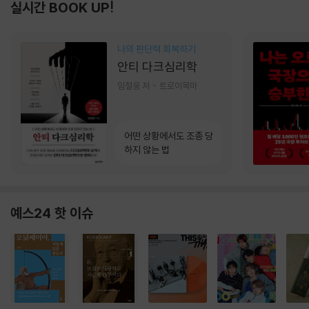
실시간 BOOK UP!
나의 판단력 회복하기
안티 다크심리학
임철웅 저
트로이목마
어떤 상황에서도 조종 당
하지 않는 법
예스24 핫 이슈