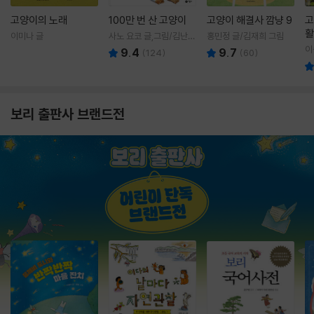
고양이의 노래
100만 번 산 고양이
고양이 해결사 깜냥 9
고
활
이미나 글
사노 요코 글,그림/김난주
홍민정 글/김재희 그림
렇
역
이
9.4
9.7
(
124
)
(
60
)
보리 출판사 브랜드전