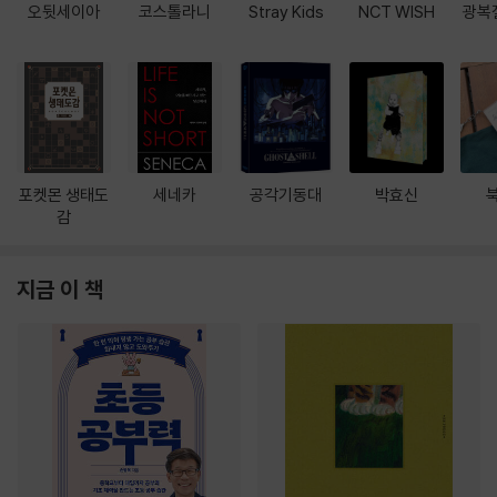
오뒷세이아
코스톨라니
Stray Kids
NCT WISH
광복
포켓몬 생태도
세네카
공각기동대
박효신
감
지금 이 책