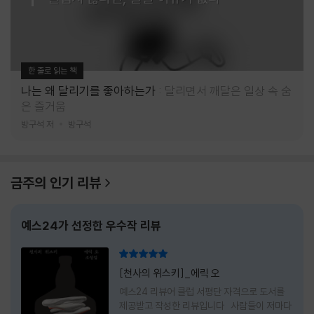
한 줄로 읽는 책
나는 왜 달리기를 좋아하는가
달리면서 깨달은 일상 속 숨
은 즐거움
방구석 저
방구석
금주의 인기 리뷰
예스24가 선정한 우수작 리뷰
리뷰 총점
[천사의 위스키]_에릭 오
예스24 리뷰어 클럽 서평단 자격으로 도서를
제공받고 작성한 리뷰입니다 사람들이 저마다