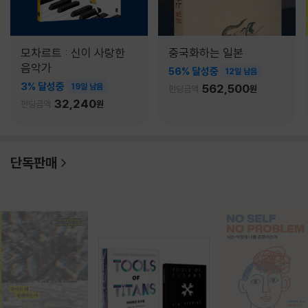
모차르트 : 신이 사랑한
중국화하는 일본
음악가
56% 달성중
12일 남음
3% 달성중
19일 남음
562,500
펀딩금액
원
32,240
펀딩금액
원
단독판매