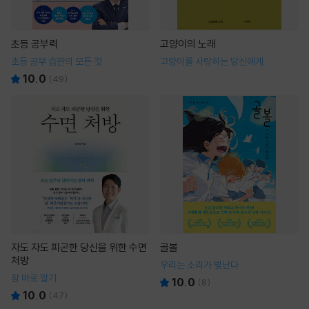
초등 공부력
고양이의 노래
초등 공부 습관의 모든 것
고양이를 사랑하는 당신에게
10.0
(
49
)
자도 자도 피곤한 당신을 위한 수면
골볼
처방
우리는 소리가 빛난다
잠 바로 알기
10.0
(
8
)
10.0
(
47
)