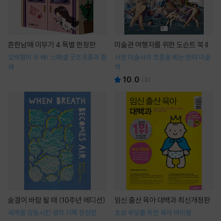
흔한남매 이무기 4 특별 한정판
미술관 여행자를 위한 도슨트 북 II
오싹함이 두 배! 스페셜 굿즈 6종과 함
서양 미술사의 흐름을 꿰는 반려 미술
께
책
10.0
(
3
)
숨결이 바람 될 때 (10주년 에디션)
임신 출산 육아 대백과 최신개정판
세계를 감동시킨 생의 기록 한정판
초보 부모를 위한 육아 바이블