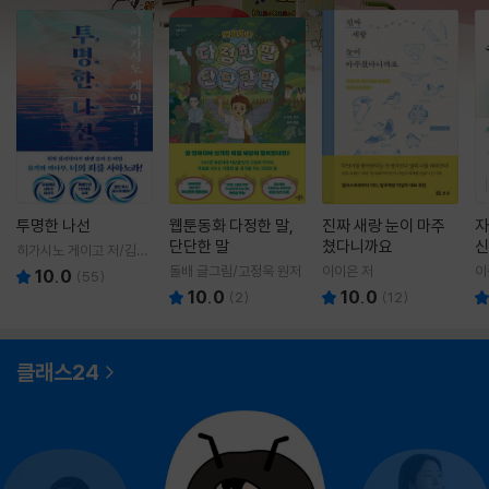
투명한 나선
웹툰동화 다정한 말,
진짜 새랑 눈이 마주
자
단단한 말
쳤다니까요
신
히가시노 게이고 저/김선
영 역
돌배 글그림/고정욱 원저
이이은 저
이
10.0
(
55
)
10.0
10.0
(
2
)
(
12
)
클래스24