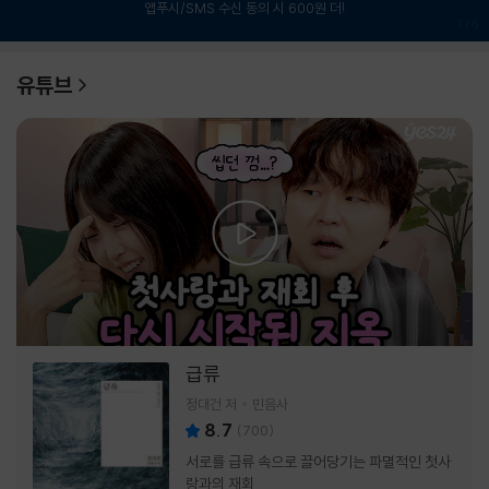
앱푸시/SMS 수신 동의 시 600원 더!
1
/
6
유튜브
급류
정대건 저
민음사
8.7
(
700
)
서로를 급류 속으로 끌어당기는 파멸적인 첫사
랑과의 재회