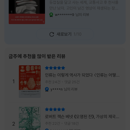
등껍질을 달고 사는 세계, 교통사고 후 천사를
만난 남자, 고인이 남긴 영상이 재생되는 장례
식장에서 똥을 싼 개. 이 책에는 몇 줄만 읽어도
w*******9
님의 리뷰
YES마니아 : 로얄
그다음 장면이 궁금해지는 이야기들이 가득하
다. 한 편만 읽고 덮으려 했는데, 다음 이야기로
넘어가 있었다. 소설을 읽으면서 잘 만든 단편
새로보기
1/10
애니메이션 여러 편을 차례로 보는 기분이 들었
다. (이건 저자가 픽사 애니메이터라는 소개 글
을 봐서 더 그렇게 생각했을 수도 있다.) 장면은
선명하게 그려졌고, 한 편이 끝날 때마다 질문
금주에 추천을 많이 받은 리뷰
이 뒤따라왔다. 감출 수 없는 세계는 더 다정할
까 「등껍질」의 세계에서 사람들은 저마다 다른
리뷰 총점
등껍질을 달고 살아간다. 몸의 일부이면서 한
인류는 이렇게 역사가 되었다 <인류는 어떻게
사람을 표현하는 수단
1
역사가 되었나>
추천 24건
댓글 25건
y****n
님의 리뷰
YES마니아 : 플래티넘
리뷰 총점
로버트 잭슨 베넷 《오염된 잔》, 가상의 제국이
주는 실감과 미스터리 사건의 치밀함이 이루어
2
추천 22건
댓글 18건
내는 최상의 시너지...
YES마니아 : 플래티넘