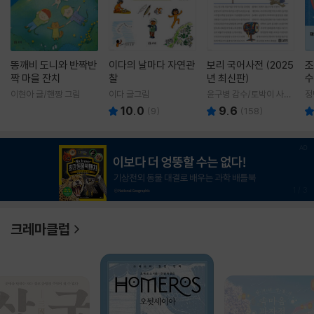
똥깨비 도니와 반짝반
이다의 날마다 자연관
보리 국어사전 (2025
조
짝 마을 잔치
찰
년 최신판)
수
이현아 글/핸짱 그림
이다 글그림
윤구병 감수/토박이 사전
정
편찬실 편
10.0
9.6
(
9
)
(
158
)
1
/
3
크레마클럽