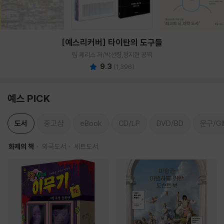
[예스리커버] 타이탄의 도구들
팀 페리스 저/박선령,정지현 공역
9.3
(
1,396
)
예스 PICK
도서
중고샵
eBook
CD/LP
DVD/BD
문구/GI
화제의 책
외국도서
세트도서