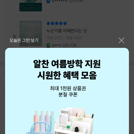
k******i
님의 리뷰
리뷰 총점
누군가를 이해한다는 것
3
추천 20건
댓글 20건
닫기
오늘은 그만 보기
a***i
님의 리뷰
YES마니아 : 로얄
공지
8월 신용카드 무이자할부 안내
2026-08-01
로그인
최근 본 상품
주문/배송
고객센터 1544-3800
티켓 1544-6399
중고샵 1566-4295
eBook 1:1문의/채팅상담
예스이십사(주) 사업자 정보
이용약관
개인정보처리방침
청소년보호정책