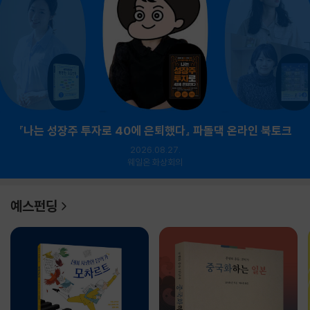
『나는 성장주 투자로 40에 은퇴했다』 파돌댁 온라인 북토크
2026.08.27.
웨일온 화상회의
예스펀딩