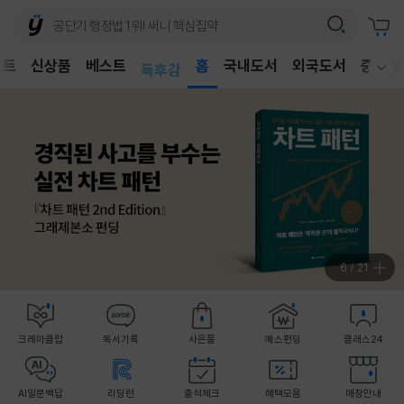
어린이
벤트
신상품
베스트
독후감
홈
국내도서
외국도서
중고샵
웰컴메뉴 모두보기
어린이
7
/
21
크레마클럽
독서기록
사은품
예스펀딩
클래스24
AI일문백답
리딩런
출석체크
혜택모음
매장안내