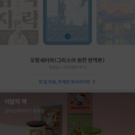
오뒷세이아(그리스어 원전 완역본)
호메로스 저/천병희 역 저
첫 달 무료, 무제한 독서라이프
이달의 책
산리오캐릭터즈 유리컵