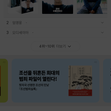
2
임영웅
관련상품 보이기/감축
3
오디세이아
관련상품 보이기/감축
4위~10위
더보기