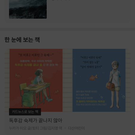
한 눈에 보는 책
카드뉴스로 보는 책
독후감 숙제가 끝나지 않아
누카가 미오 글/토티 그림/김지영 역
다산어린이