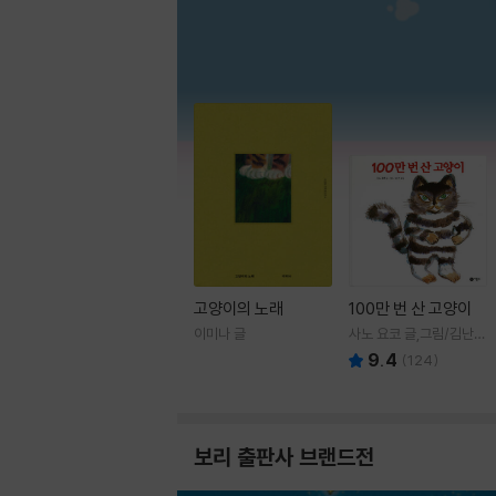
고양이의 노래
100만 번 산 고양이
이미나 글
사노 요코 글,그림/김난주
역
9.4
(
124
)
보리 출판사 브랜드전