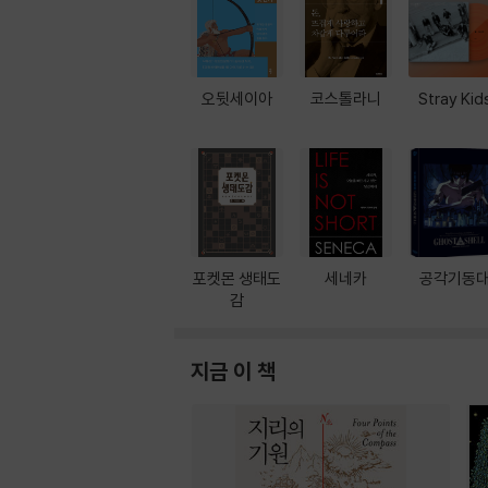
오뒷세이아
코스톨라니
Stray Kid
포켓몬 생태도
세네카
공각기동
감
지금 이 책