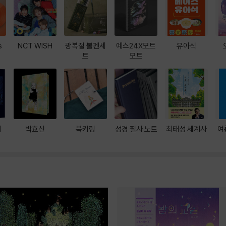
s
NCT WISH
광복절 볼펜세
예스24X모트
유아식
트
모트
대
박효신
북키링
성경 필사 노트
최태성 세계사
여