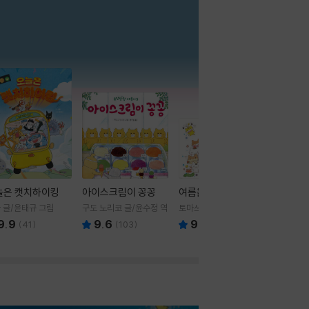
더보기
늘은 캣치하이킹
아이스크림이 꽁꽁
여름을 부탁해
 글/윤태규 그림
구도 노리코 글/윤수정 역
토마쓰리 글그림
9.9
9.6
9.8
(
41
)
(
103
)
(
24
)