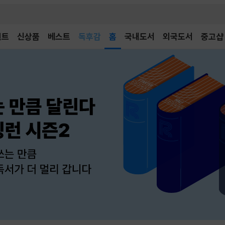
벤트
신상품
베스트
어린이
홈
국내도서
외국도서
중고샵
독후감
어린이