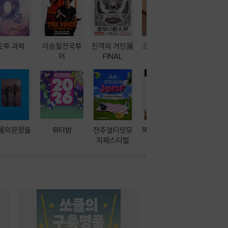
오투 과학
이승철전국투
진격의 거인展
크레마 이북 리
방학에는 
어
FINAL
더기
포터
름의문장들
워터밤
전주얼티밋뮤
뚝딱! AI 3대장
이달의 인
직페스티벌
과