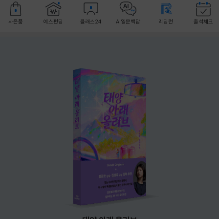
사은품
예스펀딩
클래스24
AI일문백답
리딩런
출석체크