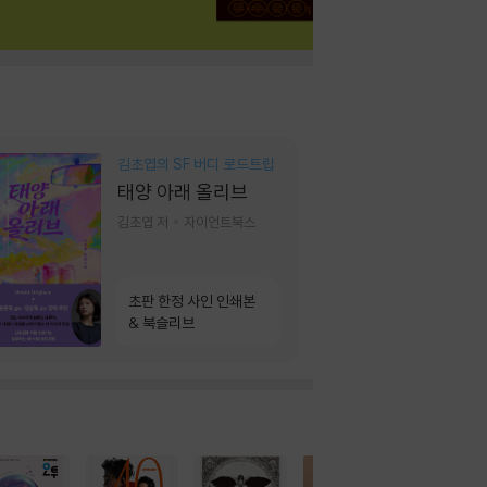
김초엽의 SF 버디 로드트립
태양 아래 올리브
김초엽 저
자이언트북스
초판 한정 사인 인쇄본
& 북슬리브