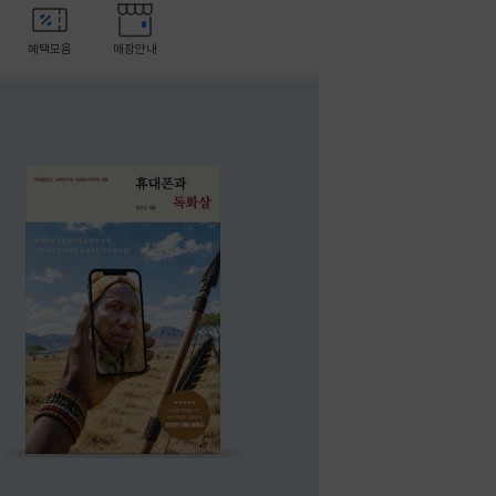
혜택모음
매장안내