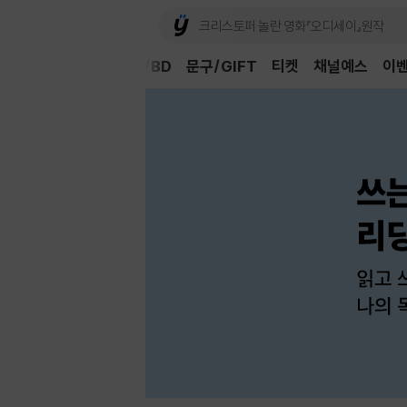
Book
CD/LP
DVD/BD
문구/GIFT
티켓
채널예스
이