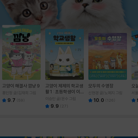
고양이 해결사 깜냥 9
고양이 제제의 학교생
모두의 수영장
오
활 1 : 초등학생이 이
홍민정 글/김재희 그림
신현경 글/노예지 그림
서율
렇게 힘들 줄이야
이승민 글/온수 그림
9.7
10.0
(
59
)
(
126
)
9.9
(
27
)