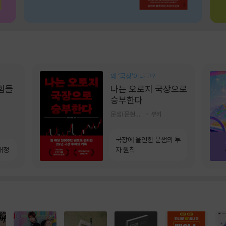
왜 ‘국장‘이냐고?
 힘들
나는 오로지 국장으로
승부한다
문샘(문현철) 저
부키
국장에 올인한 문샘의 투
개정
자 원칙