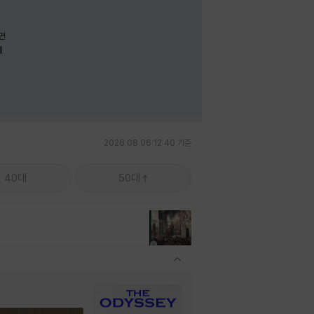
면
께
2026.08.06 12:40 기준
40대
50대
관련상품 보이기/감축