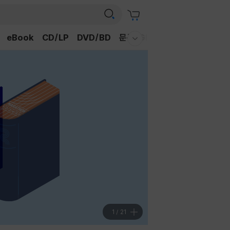
eBook
CD/LP
DVD/BD
문구/GIFT
티켓
채널예스
웰컴메뉴 모두보기
1
/
21