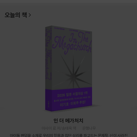
오늘의 책
인 더 메가처치
아사이 료 저/송태욱 역
은행나무
아이돌 팬덤을 소재로 우리의 믿음과 집단 심리를 파고드는 문제작. 신이 사라진