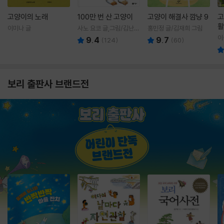
고양이의 노래
100만 번 산 고양이
고양이 해결사 깜냥 9
고
활
이미나 글
사노 요코 글,그림/김난주
홍민정 글/김재희 그림
렇
역
이
9.4
9.7
(
124
)
(
60
)
보리 출판사 브랜드전