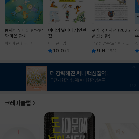
똥깨비 도니와 반짝반
이다의 날마다 자연관
보리 국어사전 (2025
조
짝 마을 잔치
찰
년 최신판)
수
이현아 글/핸짱 그림
이다 글그림
윤구병 감수/토박이 사전
정
편찬실 편
10.0
9.6
(
9
)
(
158
)
1
/
3
크레마클럽