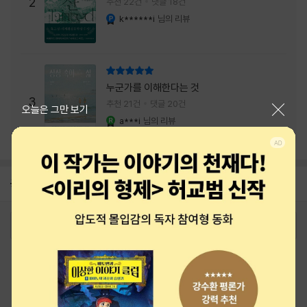
주는 실감과 미스터리 사건의 치밀함이 이루어
2
추천 22건
댓글 18건
내는 최상의 시너지...
k******i
님의 리뷰
YES마니아 : 플래티넘
리뷰 총점
누군가를 이해한다는 것
3
추천 21건
댓글 20건
닫기
오늘은 그만 보기
a***i
님의 리뷰
YES마니아 : 로얄
공지
8월 신용카드 무이자할부 안내
2026-08-01
로그인
최근 본 상품
주문/배송
고객센터 1544-3800
티켓 1544-6399
중고샵 1566-4295
eBook 1:1문의/채팅상담
예스이십사(주) 사업자 정보