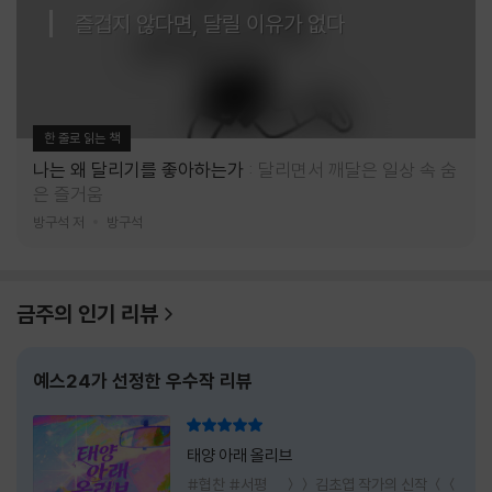
즐겁지 않다면, 달릴 이유가 없다
한 줄로 읽는 책
나는 왜 달리기를 좋아하는가
달리면서 깨달은 일상 속 숨
은 즐거움
방구석 저
방구석
금주의 인기 리뷰
예스24가 선정한 우수작 리뷰
리뷰 총점
태양 아래 올리브
#협찬 #서평 ＞＞ 김초엽 작가의 신작 ＜＜