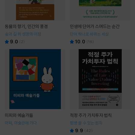
동물의 향기, 인간의 풍경
인생에 단어가 스며드는 순간
숲과 길 위 생명의 여정
단어 하나로 바뀌는 세상
9.0
10.0
(
2
)
(
16
)
미피와 예술가들
적정 주가 가치투자 법칙
미피, 미술관에 가다
평생 쓸 수 있는 원칙
9.9
(
42
)