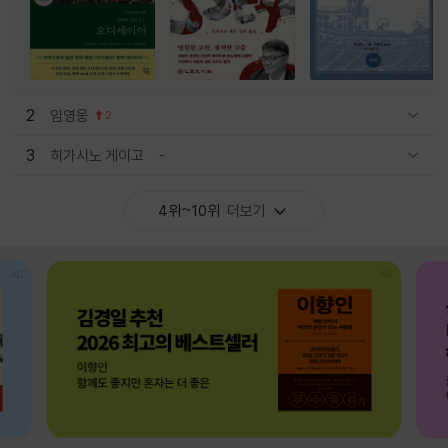
2
임영웅
2
관련상품 보이기/감축
3
히가시노 게이고
관련상품 보이기/감축
4위~10위
더보기