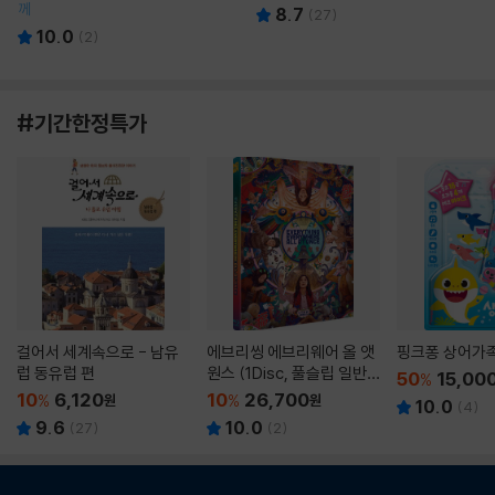
께
8.7
(
27
)
10.0
(
2
)
#기간한정특가
걸어서 세계속으로 - 남유
에브리씽 에브리웨어 올 앳
핑크퐁 상어가
럽 동유럽 편
원스 (1Disc, 풀슬립 일반
50
15,00
%
판) : 블루레이
10
6,120
10
26,700
%
원
%
원
10.0
(
4
)
9.6
10.0
(
27
)
(
2
)