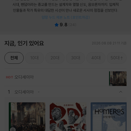
시대, 팬덤이라는 종교를 만드는 설계자와 열혈 신도, 음모론자까지. 입체적
인물들과 작가 특유의 대담한 시선이 만나 새로운 서사의 정점을 선보인다.
양장 누드 제본 노트 (포인트차감)
9.8
(
24
)
지금, 인기 있어요
2026.08.08 21:11 기준
전체
10대
20대
30대
40대
50대
오디세이아
HOT
1
오디세이아
관련상품 보이기/감축