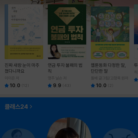
진짜 새랑 눈이 마주
연금 투자 불패의 법
웹툰동화 다정한 말,
투
쳤다니까요
칙
단단한 말
히
영
이이은 저
영주 닐슨 저
돌배 글그림/고정욱 원저
10.0
9.9
10.0
(
12
)
(
43
)
(
2
)
클래스24