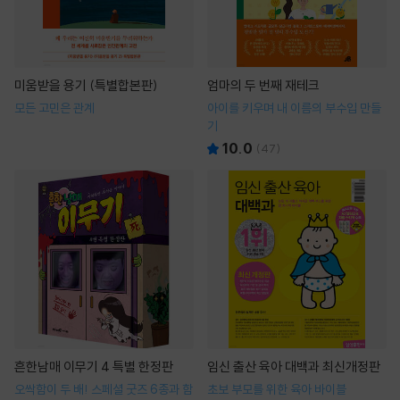
미움받을 용기 (특별합본판)
엄마의 두 번째 재테크
모든 고민은 관계
아이를 키우며 내 이름의 부수입 만들
기
10.0
(
47
)
흔한남매 이무기 4 특별 한정판
임신 출산 육아 대백과 최신개정판
오싹함이 두 배! 스페셜 굿즈 6종과 함
초보 부모를 위한 육아 바이블