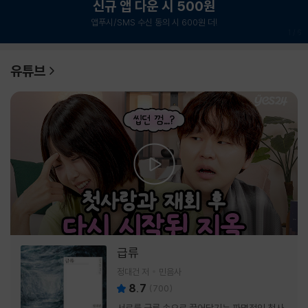
신규 앱 다운 시 500원
앱푸시/SMS 수신 동의 시 600원 더!
1
/
6
유튜브
급류
정대건 저
민음사
8.7
(
700
)