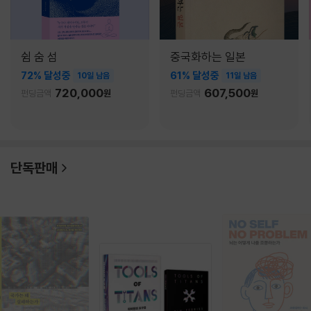
쉼 숨 섬
중국화하는 일본
72% 달성중
61% 달성중
10일 남음
11일 남음
720,000
607,500
펀딩금액
원
펀딩금액
원
단독판매