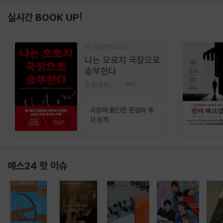
실시간 BOOK UP!
왜 ‘국장‘이냐고?
나는 오로지 국장으로
승부한다
문샘(문현철) 저
부키
국장에 올인한 문샘의 투
자 원칙
예스24 핫 이슈