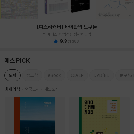
[예스리커버] 타이탄의 도구들
팀 페리스 저/박선령,정지현 공역
9.3
(
1,396
)
예스 PICK
도서
중고샵
eBook
CD/LP
DVD/BD
문구/GI
화제의 책
외국도서
세트도서