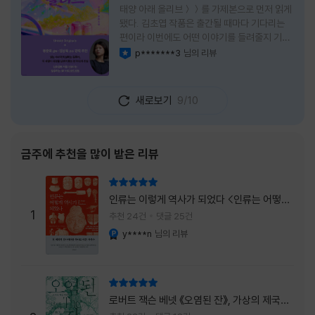
태양 아래 올리브＞＞를 가제본으로 먼저 읽게
됐다. 김초엽 작품은 출간될 때마다 기다리는
편이라 이번에도 어떤 이야기를 들려줄지 기대
가 컸다. 스포일러 없이 읽는 것이 가장 재미있
p*******3
님의 리뷰
이달의 사락
는 소설이라는 이야기를 들었기에 아무 정보도
찾아보지 않고 책을 펼쳤다. 지금 생각해 보면
그 선택이 정말 잘한 일이었다. 첫 장부터 평범
새로보기
9/10
하지 않았다. 사라진 누군가에게 보내는 메일로
시작되는 이야기는 곧바로 궁금증을 만든다. 오
래전 헤어진 친구가 다시 만나게 되고, 과거의
흔적을 따라 낯선 나라를 여행하게 된다는 설정
금주에 추천을 많이 받은 리뷰
이 무더운 여름을 벗어나는 피서처럼 흥미롭기
만 하다. 처음에는 단순한 추적 이야기인 줄 알
리뷰 총점
았는데, 읽을수록 전혀 다른 방향으로 흘러간
인류는 이렇게 역사가 되었다 <인류는 어떻게
다. '왜 이런 일이 벌어졌을까?', '이 사람이 정
1
역사가 되었나>
추천 24건
댓글 25건
말 믿어도
y****n
님의 리뷰
YES마니아 : 플래티넘
리뷰 총점
로버트 잭슨 베넷 《오염된 잔》, 가상의 제국이