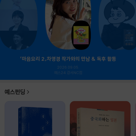
『마음요리 2』차영경 작가와의 만남 & 독후 활동
2026.09.05.
예스24 강서NC점
예스펀딩