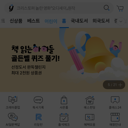
벤트
신상품
베스트
어린이
홈
국내도서
외국도서
중고샵
웰컴메뉴 모두보기
독후감
어린이
5
/
21
크레마클럽
독서기록
사은품
예스펀딩
클래스24
AI일문백답
리딩런
출석체크
혜택모음
매장안내