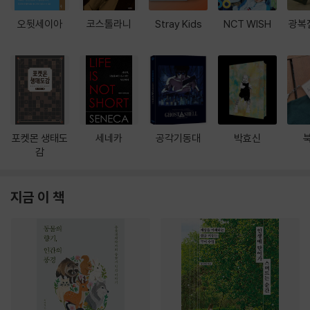
오뒷세이아
코스톨라니
Stray Kids
NCT WISH
광복
포켓몬 생태도
세네카
공각기동대
박효신
감
지금 이 책