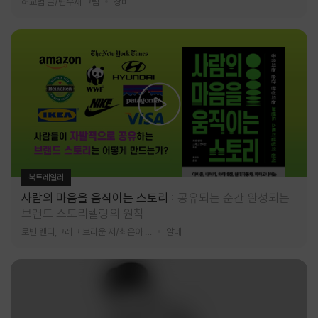
허교범 글/변우재 그림
창비
북트레일러
사람의 마음을 움직이는 스토리
공유되는 순간 완성되는
브랜드 스토리텔링의 원칙
로빈 랜디,그레그 브라운 저/최은아 역
알레