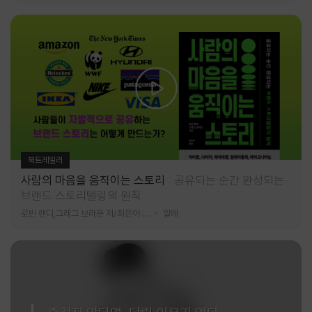
북트레일러
사람의 마음을 움직이는 스토리
공유되는 순간 완성되는
브랜드 스토리텔링의 원칙
로빈 랜디,그레그 브라운 저/최은아 역
알레