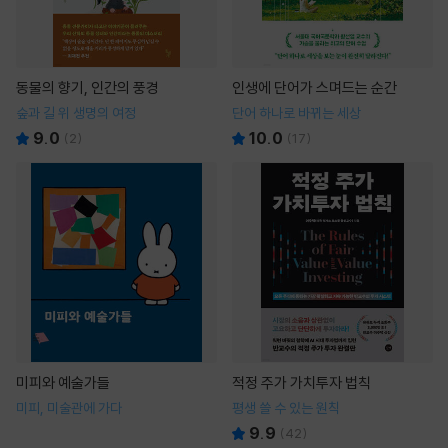
동물의 향기, 인간의 풍경
인생에 단어가 스며드는 순간
숲과 길 위 생명의 여정
단어 하나로 바뀌는 세상
9.0
10.0
(
2
)
(
17
)
미피와 예술가들
적정 주가 가치투자 법칙
미피, 미술관에 가다
평생 쓸 수 있는 원칙
9.9
(
42
)