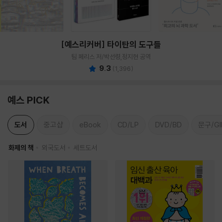
[예스리커버] 타이탄의 도구들
팀 페리스 저/박선령,정지현 공역
9.3
(
1,396
)
예스 PICK
도서
중고샵
eBook
CD/LP
DVD/BD
문구/GI
화제의 책
외국도서
세트도서