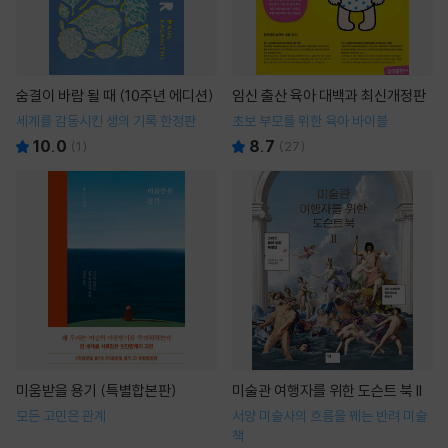
숨결이 바람 될 때 (10주년 에디션)
임신 출산 육아 대백과 최신개정판
세계를 감동시킨 생의 기록 한정판
초보 부모를 위한 육아 바이블
10.0
8.7
(
1
)
(
27
)
미움받을 용기 (특별합본판)
미술관 여행자를 위한 도슨트 북 II
모든 고민은 관계
서양 미술사의 흐름을 꿰는 반려 미술
책