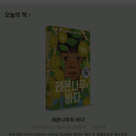
오늘의 책
레몬나무의 바다
마리아 돌로레스 아길라 글/김난령 역
밝은미래
피부색과 언어가 다르다는 이유로 학교에서 쫓겨난 열두 살 로베르토와 멕시코계