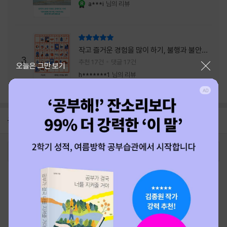
a***i
님의 리뷰
YES마니아 : 로얄
리뷰 총점
작고 즐거운 경험을 많이 하기, 불행과 불안을
3
회피하지 말기, 그리고 좋은 사람을 많이 만나
추천 17건
댓글 17건
닫기
오늘은 그만 보기
기.
h*******1
님의 리뷰
공지
26년 NBCI 수상 안내
2026-08-01
로그인
최근 본 상품
주문/배송
고객센터 1544-3800
티켓 1544-6399
중고샵 1566-4295
eBook 1:1문의/채팅상담
예스이십사(주) 사업자 정보
이용약관
개인정보처리방침
청소년보호정책
PC버전
회사소개
거래처관계자께