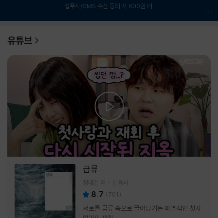
앱푸시/SMS 수신 동의 시 600원 더!
1
/
6
유튜브
급류
정대건 저
민음사
8.7
(
701
)
서로를 급류 속으로 끌어당기는 파멸적인 첫사