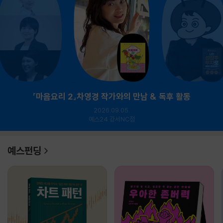
『마음요리 2』차영경 작가와의 만남 & 독후 활동
2026.09.05.
예스24 강서NC점
예스펀딩