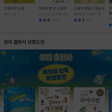
고양이의 노래
100만 번 산 고양이
고양이 해결사 깜냥 9
고
활
이미나 글
사노 요코 글,그림/김난주
홍민정 글/김재희 그림
렇
역
이
9.4
9.7
(
124
)
(
60
)
보리 출판사 브랜드전