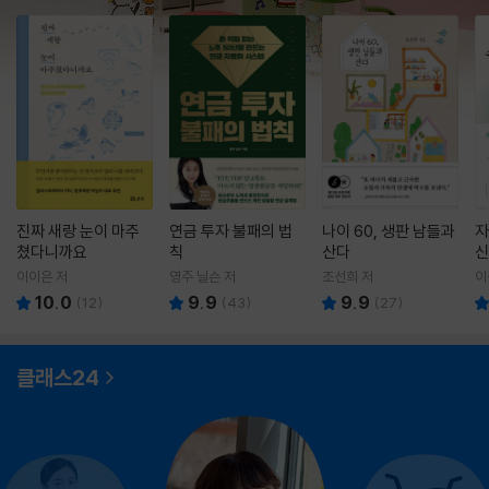
진짜 새랑 눈이 마주
연금 투자 불패의 법
나이 60, 생판 남들과
자
쳤다니까요
칙
산다
신
이이은 저
영주 닐슨 저
조선희 저
이
10.0
9.9
9.9
(
12
)
(
43
)
(
27
)
클래스24