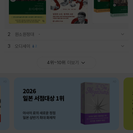
2
원소원정대
관련상품 보이기/감축
3
오디세이
2
관련상품 보이기/감축
4위~10위
더보기