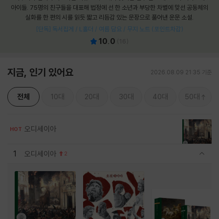
아이들. 75명의 친구들을 대표해 법정에 선 한 소년과 부당한 차별에 맞선 공동체의
실화를 한 편의 시를 읽듯 짧고 리듬감 있는 문장으로 풀어낸 운문 소설.
[단독] 독서집게 / L홀더 / 여름 담요 / 무지 노트 (포인트차감)
10.0
(
16
)
지금, 인기 있어요
2026.08.09 21:35 기준
전체
10대
20대
30대
40대
50대
오디세이아
HOT
1
오디세이아
2
관련상품 보이기/감축