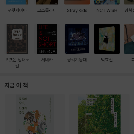
오뒷세이아
코스톨라니
Stray Kids
NCT WISH
광복
포켓몬 생태도
세네카
공각기동대
박효신
감
지금 이 책