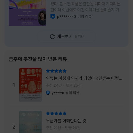
됐다. 김초엽 작품은 출간될 때마다 기다리는
편이라 이번에도 어떤 이야기를 들려줄지 기대
가 컸다. 스포일러 없이 읽는 것이 가장 재미있
p*******3
님의 리뷰
이달의 사락
는 소설이라는 이야기를 들었기에 아무 정보도
찾아보지 않고 책을 펼쳤다. 지금 생각해 보면
그 선택이 정말 잘한 일이었다. 첫 장부터 평범
새로보기
9/10
하지 않았다. 사라진 누군가에게 보내는 메일로
시작되는 이야기는 곧바로 궁금증을 만든다. 오
래전 헤어진 친구가 다시 만나게 되고, 과거의
흔적을 따라 낯선 나라를 여행하게 된다는 설정
금주에 추천을 많이 받은 리뷰
이 무더운 여름을 벗어나는 피서처럼 흥미롭기
만 하다. 처음에는 단순한 추적 이야기인 줄 알
리뷰 총점
았는데, 읽을수록 전혀 다른 방향으로 흘러간
인류는 이렇게 역사가 되었다 <인류는 어떻게
다. '왜 이런 일이 벌어졌을까?', '이 사람이 정
1
역사가 되었나>
추천 24건
댓글 25건
말 믿어도
y****n
님의 리뷰
YES마니아 : 플래티넘
리뷰 총점
누군가를 이해한다는 것
2
추천 21건
댓글 20건