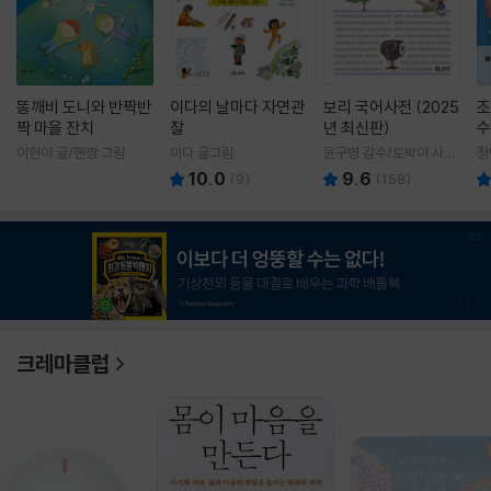
똥깨비 도니와 반짝반
이다의 날마다 자연관
보리 국어사전 (2025
조
짝 마을 잔치
찰
년 최신판)
수
이현아 글/핸짱 그림
이다 글그림
윤구병 감수/토박이 사전
정
편찬실 편
10.0
9.6
(
9
)
(
158
)
1
/
3
크레마클럽