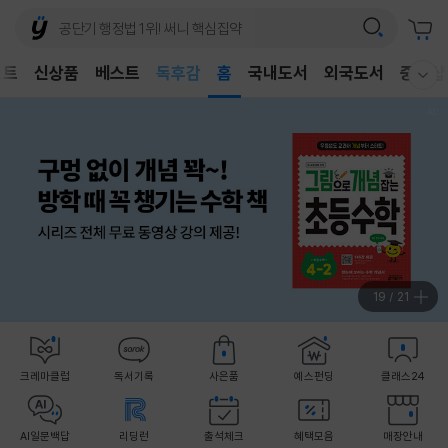
어린이
독후감
벤트
신상품
베스트
홈
국내도서
외국도서
중고샵
어린이
웰컴메뉴 모두보기
20
/
21
크레마클럽
독서기록
사은품
예스펀딩
클래스24
AI일문백답
리딩런
출석체크
혜택모음
매장안내