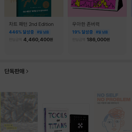
차트 패턴 2nd Edition
우아한 존버력
446% 달성중
19% 달성중
8일 남음
8일 남음
4,460,400
186,000
펀딩금액
원
펀딩금액
원
단독판매