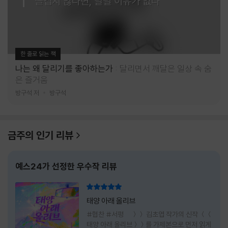
즐겁지 않다면, 달릴 이유가 없다
한 줄로 읽는 책
나는 왜 달리기를 좋아하는가
달리면서 깨달은 일상 속 숨
은 즐거움
방구석 저
방구석
금주의 인기 리뷰
예스24가 선정한 우수작 리뷰
리뷰 총점
태양 아래 올리브
#협찬 #서평 ＞＞ 김초엽 작가의 신작 ＜＜
태양 아래 올리브＞＞를 가제본으로 먼저 읽게