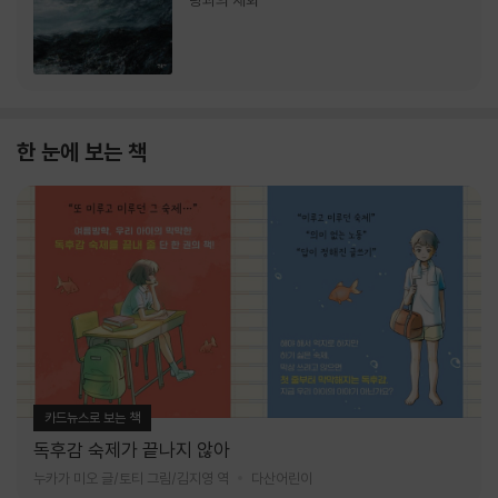
랑과의 재회
한 눈에 보는 책
카드뉴스로 보는 책
독후감 숙제가 끝나지 않아
누카가 미오 글/토티 그림/김지영 역
다산어린이