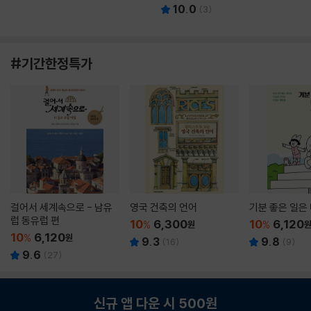
10.0
(
3
)
#기간한정특가
걸어서 세계속으로 - 남유
영국 건축의 언어
기분 좋은 일은
럽 동유럽 편
10
6,300
10
6,120
%
원
%
10
6,120
%
원
9.3
9.8
(
16
)
(
9
)
9.6
(
27
)
신규 앱 다운 시 500원