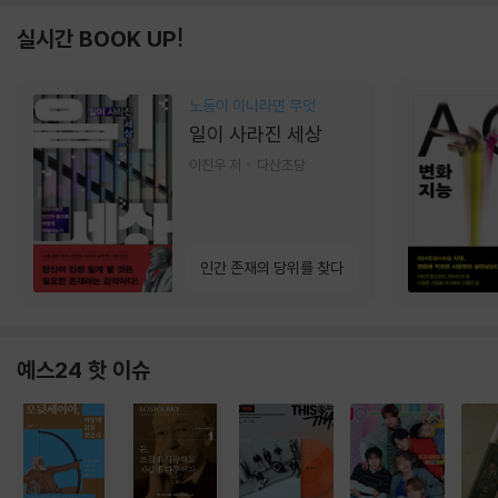
실시간 BOOK UP!
노동이 아니라면 무엇
일이 사라진 세상
이진우 저
다산초당
인간 존재의 당위를 찾다
예스24 핫 이슈