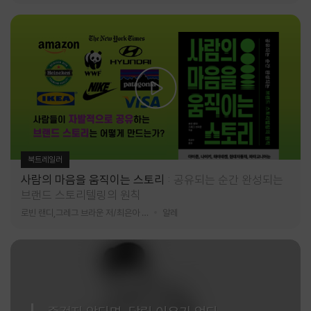
북트레일러
사람의 마음을 움직이는 스토리
공유되는 순간 완성되는
브랜드 스토리텔링의 원칙
로빈 랜디,그레그 브라운 저/최은아 역
알레