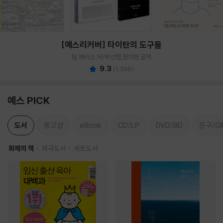
[예스리커버] 타이탄의 도구들
팀 페리스 저/박선령,정지현 공역
9.3
(
1,396
)
예스 PICK
도서
중고샵
eBook
CD/LP
DVD/BD
문구/GI
화제의 책
외국도서
세트도서