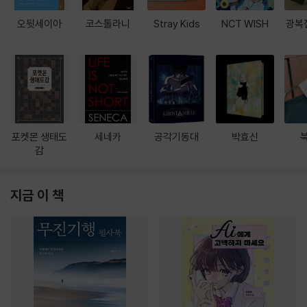
오뒷세이아
코스톨라니
Stray Kids
NCT WISH
광복
포켓몬 생태도
세네카
공각기동대
박효신
감
지금 이 책