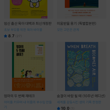
임신 출산 육아 대백과 최신개정판
미움받을 용기 (특별합본판)
초보 부모를 위한 육아 바이블
모든 고민은 관계
8.7
(
27
)
엄마의 두 번째 재테크
숨결이 바람 될 때 (10주년 에디션)
아이를 키우며 내 이름의 부수입 만들
세계를 감동시킨 생의 기록 한정판
기
10.0
(
1
)