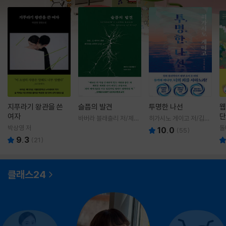
지푸라기 왕관을 쓴
슬픔의 발견
투명한 나선
웹
여자
단
바버라 블래츨리 저/제효
히가시노 게이고 저/김선
영 역
영 역
박상영 저
돌
10.0
(
55
)
9.3
(
21
)
클래스24