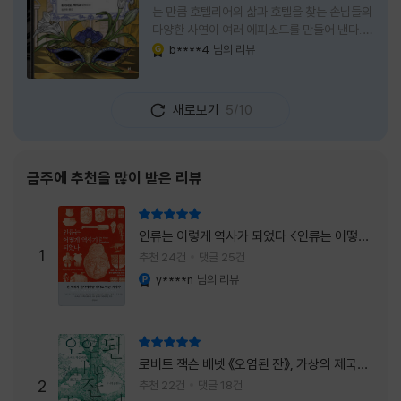
는 만큼 호텔리어의 삶과 호텔을 찾는 손님들의
다양한 사연이 여러 에피소드를 만들어 낸다.
주인공은 호텔리어로서의 완벽함을 꿈꾸는 야
b****4
님의 리뷰
YES마니아 : 골드
마기시 나오미와 닛타 고스케다. 물론 고스케는
네 번째 이야기까지는 형사였다. 사건을 해결하
는 과정에서 나오미가 다치게 되자, 고스케는
새로보기
5/10
모든 책임을 지고 형사직에서 물러난다. 하지만
그동안 호텔에서 쌓은 인연 덕분에 호텔 코르테
시아 도쿄에서 함께 일해 보지 않겠느냐는 제안
을 받게 된다. 그렇게 끝난 4권 이후, 나는 5권
금주에 추천을 많이 받은 리뷰
이 출간되기만을 기다렸다. 형사가 아닌 호텔리
어가 된 닛타 고스케의 모습이 무척 궁금했기
리뷰 총점
때문이다. 그동안 호텔에서 잠복 수사를 하며
인류는 이렇게 역사가 되었다 <인류는 어떻게
어설픈 호텔리어의 가면을 쓰고 있었다면, 이제
1
역사가 되었나>
추천 24건
댓글 25건
는 가면
y****n
님의 리뷰
YES마니아 : 플래티넘
리뷰 총점
로버트 잭슨 베넷 《오염된 잔》, 가상의 제국이
주는 실감과 미스터리 사건의 치밀함이 이루어
2
추천 22건
댓글 18건