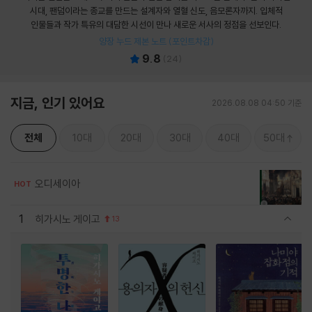
시대, 팬덤이라는 종교를 만드는 설계자와 열혈 신도, 음모론자까지. 입체적
인물들과 작가 특유의 대담한 시선이 만나 새로운 서사의 정점을 선보인다.
양장 누드 제본 노트 (포인트차감)
9.8
(
24
)
지금, 인기 있어요
2026.08.08 04:50 기준
전체
10대
20대
30대
40대
50대
오디세이아
HOT
1
히가시노 게이고
13
관련상품 보이기/감축