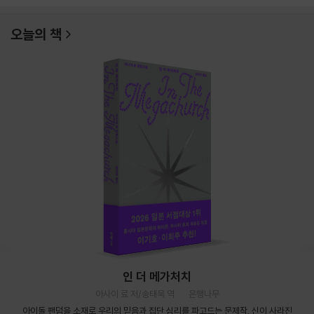
오늘의 책
인 더 메가처치
아사이 료 저/송태욱 역
은행나무
아이돌 팬덤을 소재로 우리의 믿음과 집단 심리를 파고드는 문제작. 신이 사라진