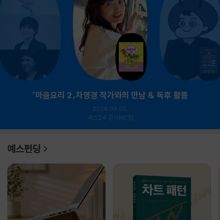
『마음요리 2』차영경 작가와의 만남 & 독후 활동
2026.09.05.
예스24 강서NC점
예스펀딩