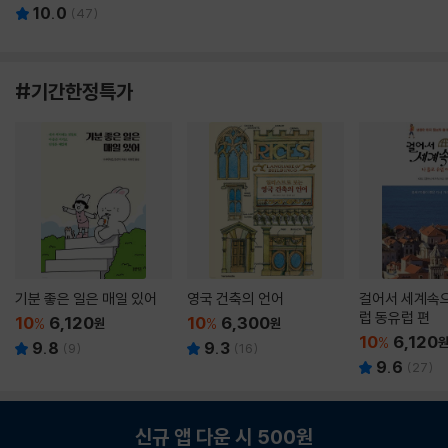
10.0
(
47
)
#기간한정특가
기분 좋은 일은 매일 있어
영국 건축의 언어
걸어서 세계속으
럽 동유럽 편
10
6,120
10
6,300
%
원
%
원
10
6,120
%
9.8
9.3
(
9
)
(
16
)
9.6
(
27
)
신규 앱 다운 시 500원