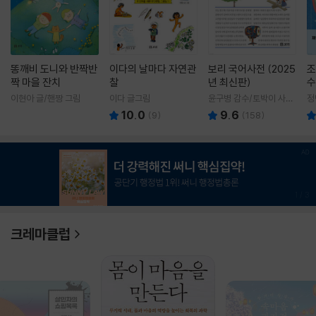
똥깨비 도니와 반짝반
이다의 날마다 자연관
보리 국어사전 (2025
조
짝 마을 잔치
찰
년 최신판)
수
이현아 글/핸짱 그림
이다 글그림
윤구병 감수/토박이 사전
정
편찬실 편
10.0
9.6
(
9
)
(
158
)
1
/
3
크레마클럽