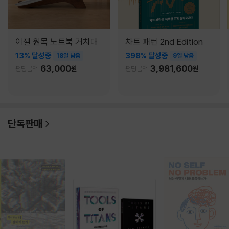
이젤 원목 노트북 거치대
차트 패턴 2nd Edition
13% 달성중
398% 달성중
18일 남음
9일 남음
63,000
3,981,600
펀딩금액
원
펀딩금액
원
단독판매