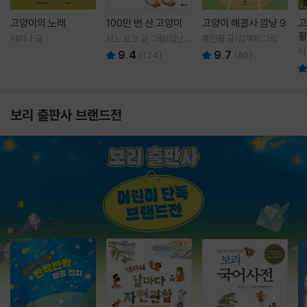
고양이의 노래
100만 번 산 고양이
고양이 해결사 깜냥 9
고
활
이미나 글
사노 요코 글,그림/김난주
홍민정 글/김재희 그림
렇
역
이
9.4
9.7
(
124
)
(
60
)
보리 출판사 브랜드전