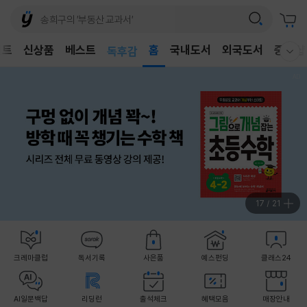
어린이
벤트
신상품
베스트
독후감
홈
국내도서
외국도서
중고샵
웰컴메뉴 모두보기
어린이
18
/
21
크레마클럽
독서기록
사은품
예스펀딩
클래스24
AI일문백답
리딩런
출석체크
혜택모음
매장안내