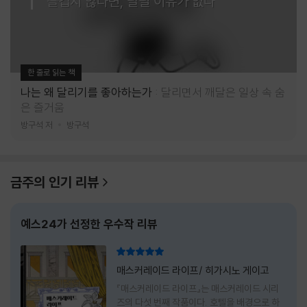
즐겁지 않다면, 달릴 이유가 없다
한 줄로 읽는 책
나는 왜 달리기를 좋아하는가
달리면서 깨달은 일상 속 숨
은 즐거움
방구석 저
방구석
금주의 인기 리뷰
예스24가 선정한 우수작 리뷰
리뷰 총점
매스커레이드 라이프/ 히가시노 게이고
『매스커레이드 라이프』는 매스커레이드 시리
즈의 다섯 번째 작품이다. 호텔을 배경으로 하