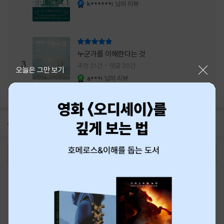
내는 최상의 시너지...
k******i
님의 리뷰
YES마니아 : 플래티넘
리뷰 총점
누군가를 이해한다는 것
3
추천 21건
댓글 20건
닫기
오늘은 그만 보기
a***i
님의 리뷰
YES마니아 : 로얄
공지
8월 신용카드 무이자할부 안내
2026-08-01
로그인
최근 본 상품
주문/배송
고객센터 1544-3800
티켓 1544-6399
중고샵 1566-4295
eBook 1:1문의/채팅상담
예스이십사(주) 사업자 정보
이용약관
개인정보처리방침
청소년보호정책