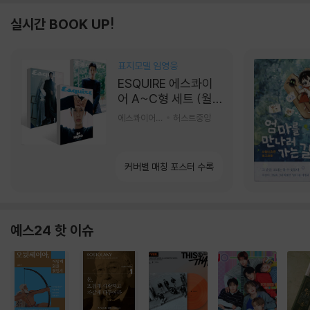
실시간 BOOK UP!
표지모델 임영웅
ESQUIRE 에스콰이
어 A~C형 세트 (월
간) : 9월 [2026]
에스콰이어편집부 편
허스트중앙
커버별 매칭 포스터 수록
예스24 핫 이슈