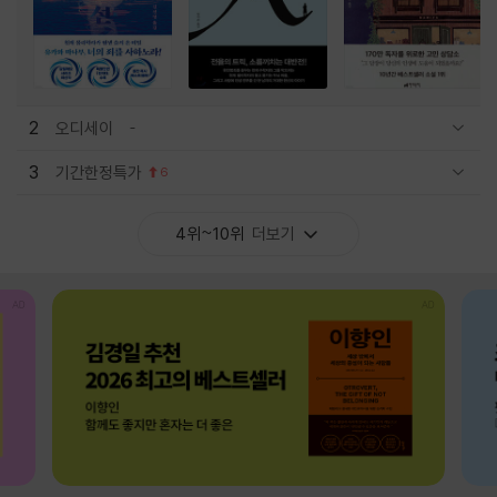
2
오디세이
관련상품 보이기/감축
3
기간한정특가
6
관련상품 보이기/감축
4위~10위
더보기