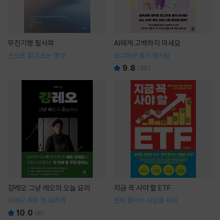
무진기행 필사북
AI에게 고백하지 마세요
손으로 읽고 쓰는 명작
로그아웃 불가 첫사랑
9.8
(
35
)
걍레오 그냥 레오의 오늘 요리
지금 꼭 사야 할 ETF
강레오 셰프 첫 요리책
돈이 몰리는 시장을 사라
10.0
(
8
)