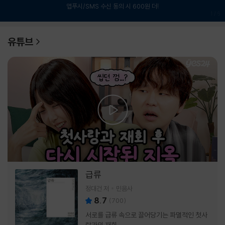
앱푸시/SMS 수신 동의 시 600원 더!
1
/
6
유튜브
급류
정대건 저
민음사
8.7
(
700
)
서로를 급류 속으로 끌어당기는 파멸적인 첫사