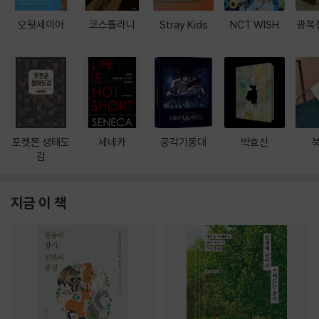
오뒷세이아
코스톨라니
Stray Kids
NCT WISH
광복
포켓몬 생태도
세네카
공각기동대
박효신
감
지금 이 책