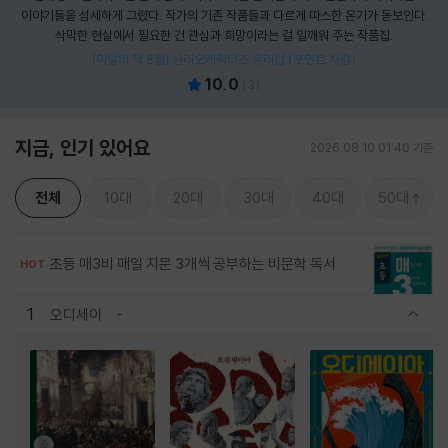
이야기들을 섬세하게 그렸다. 작가의 기존 작품들과 다르게 따스한 온기가 돋보인다.
삭막한 현실에서 필요한 건 관심과 희망이라는 걸 일깨워 주는 작품집.
[이달의 책 8월] 산리오캐릭터즈 유리컵 (포인트 차감)
10.0
(
3
)
지금, 인기 있어요
2026.08.10 01:40 기준
전체
10대
20대
30대
40대
50대
초등 매3비 매일 지문 3개씩 공부하는 비문학 독서
HOT
1
오디세이
관련상품 보이기/감축