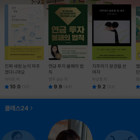
진짜 새랑 눈이 마주
연금 투자 불패의 법
지푸라기 왕관을 쓴
웹
쳤다니까요
칙
여자
단
이이은 저
영주 닐슨 저
박상영 저
돌
10.0
9.9
9.2
(
12
)
(
43
)
(
23
)
클래스24