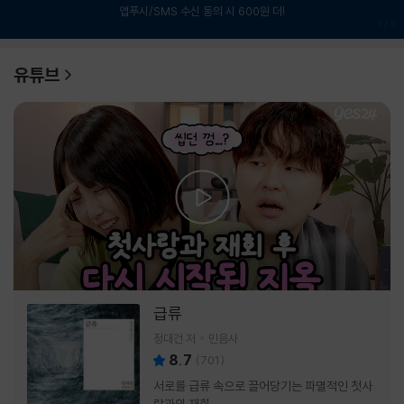
앱푸시/SMS 수신 동의 시 600원 더!
1
/
6
유튜브
급류
정대건 저
민음사
8.7
(
701
)
서로를 급류 속으로 끌어당기는 파멸적인 첫사