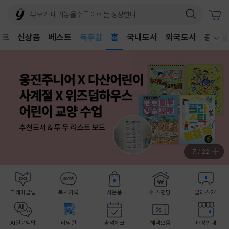
어린이
벤트
신상품
베스트
독후감
홈
국내도서
외국도서
중고샵
웰컴메뉴 모두보기
어린이
8
/
22
크레마클럽
독서기록
사은품
예스펀딩
클래스24
AI일문백답
리딩런
출석체크
혜택모음
매장안내