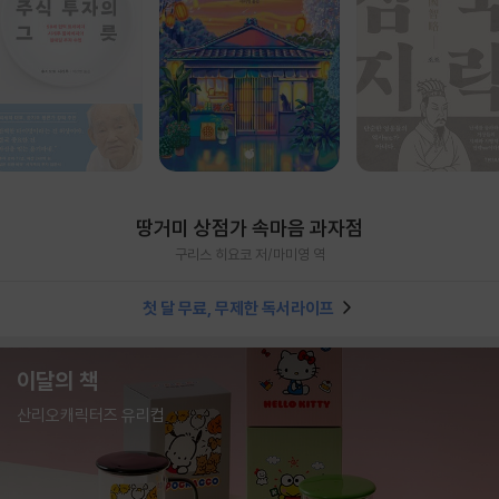
땅거미 상점가 속마음 과자점
구리스 히요코 저/마미영 역
첫 달 무료, 무제한 독서라이프
이달의 책
산리오캐릭터즈 유리컵