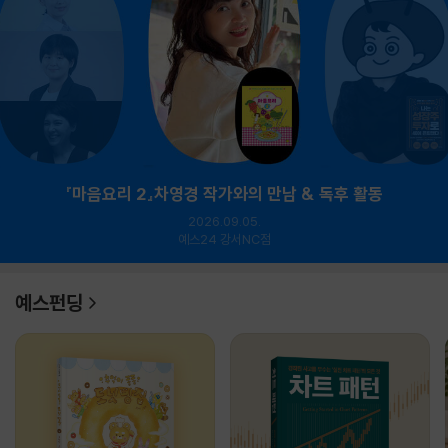
『마음요리 2』차영경 작가와의 만남 & 독후 활동
2026.09.05.
예스24 강서NC점
예스펀딩