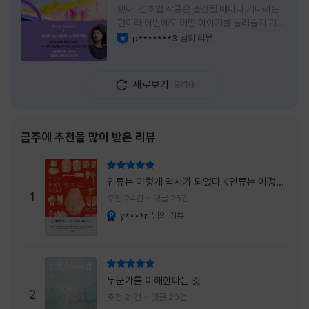
됐다. 김초엽 작품은 출간될 때마다 기다리는
편이라 이번에도 어떤 이야기를 들려줄지 기대
가 컸다. 스포일러 없이 읽는 것이 가장 재미있
p*******3
님의 리뷰
이달의 사락
는 소설이라는 이야기를 들었기에 아무 정보도
찾아보지 않고 책을 펼쳤다. 지금 생각해 보면
그 선택이 정말 잘한 일이었다. 첫 장부터 평범
새로보기
9/10
하지 않았다. 사라진 누군가에게 보내는 메일로
시작되는 이야기는 곧바로 궁금증을 만든다. 오
래전 헤어진 친구가 다시 만나게 되고, 과거의
흔적을 따라 낯선 나라를 여행하게 된다는 설정
금주에 추천을 많이 받은 리뷰
이 무더운 여름을 벗어나는 피서처럼 흥미롭기
만 하다. 처음에는 단순한 추적 이야기인 줄 알
리뷰 총점
았는데, 읽을수록 전혀 다른 방향으로 흘러간
인류는 이렇게 역사가 되었다 <인류는 어떻게
다. '왜 이런 일이 벌어졌을까?', '이 사람이 정
1
역사가 되었나>
추천 24건
댓글 25건
말 믿어도
y****n
님의 리뷰
YES마니아 : 플래티넘
리뷰 총점
누군가를 이해한다는 것
2
추천 21건
댓글 20건