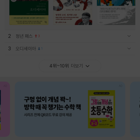
2
청년 패스
3
관련상품 보이기/감축
3
오디세이아
1
관련상품 보이기/감축
4위~10위
더보기