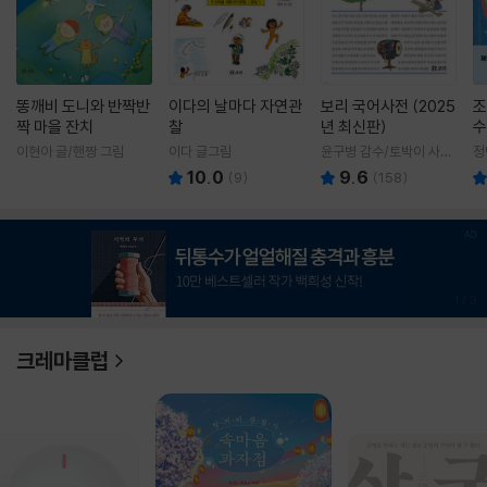
똥깨비 도니와 반짝반
이다의 날마다 자연관
보리 국어사전 (2025
조
짝 마을 잔치
찰
년 최신판)
수
이현아 글/핸짱 그림
이다 글그림
윤구병 감수/토박이 사전
정
편찬실 편
10.0
9.6
(
9
)
(
158
)
1
/
3
크레마클럽