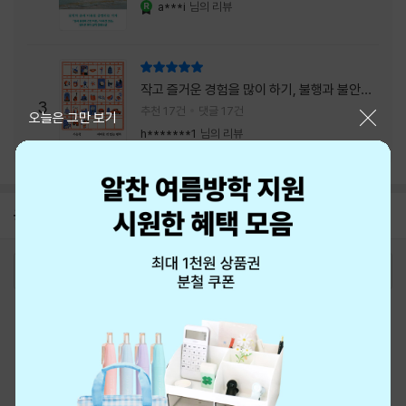
a***i
님의 리뷰
YES마니아 : 로얄
리뷰 총점
작고 즐거운 경험을 많이 하기, 불행과 불안을
3
회피하지 말기, 그리고 좋은 사람을 많이 만나
추천 17건
댓글 17건
닫기
오늘은 그만 보기
기.
h*******1
님의 리뷰
공지
8월 신용카드 무이자할부 안내
2026-08-01
로그인
최근 본 상품
주문/배송
고객센터 1544-3800
티켓 1544-6399
중고샵 1566-4295
eBook 1:1문의/채팅상담
예스이십사(주) 사업자 정보
이용약관
개인정보처리방침
청소년보호정책
PC버전
회사소개
거래처관계자께