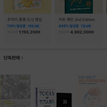
추억이 퐁퐁 도넛 빵집
차트 패턴 2nd Edition
119% 달성중
466% 달성중
13일 남음
7일 남음
1,193,200
4,662,000
펀딩금액
원
펀딩금액
원
단독판매