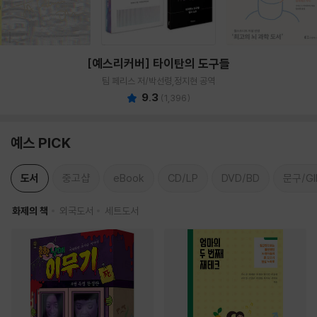
[예스리커버] 타이탄의 도구들
팀 페리스 저/박선령,정지현 공역
9.3
(
1,396
)
예스 PICK
도서
중고샵
eBook
CD/LP
DVD/BD
문구/GI
화제의 책
외국도서
세트도서