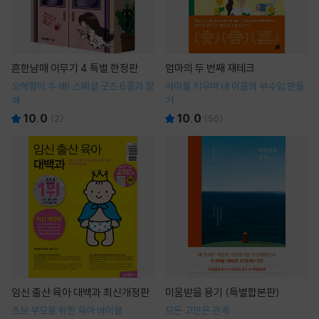
흔한남매 이무기 4 특별 한정판
엄마의 두 번째 재테크
오싹함이 두 배! 스페셜 굿즈 6종과 함
아이를 키우며 내 이름의 부수입 만들
께
기
10.0
10.0
(
2
)
(
50
)
임신 출산 육아 대백과 최신개정판
미움받을 용기 (특별합본판)
초보 부모를 위한 육아 바이블
모든 고민은 관계