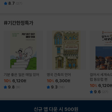
8.7
(
27
)
#기간한정특가
기분 좋은 일은 매일 있어
영국 건축의 언어
걸어서 세계속으
럽 동유럽 편
10
6,120
10
6,300
%
원
%
원
10
6,120
%
9.8
9.3
(
9
)
(
16
)
9.6
(
27
)
신규 앱 다운 시 500원