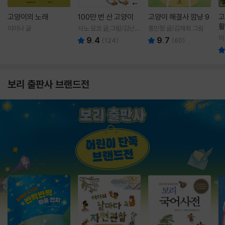
고양이의 노래
100만 번 산 고양이
고양이 해결사 깜냥 9
고
활
이미나 글
사노 요코 글,그림/김난주
홍민정 글/김재희 그림
렇
역
이
9.4
9.7
(
124
)
(
60
)
보리 출판사 브랜드전