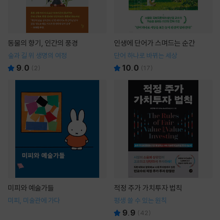
동물의 향기, 인간의 풍경
인생에 단어가 스며드는 순간
숲과 길 위 생명의 여정
단어 하나로 바뀌는 세상
9.0
10.0
(
2
)
(
17
)
미피와 예술가들
적정 주가 가치투자 법칙
미피, 미술관에 가다
평생 쓸 수 있는 원칙
9.9
(
42
)