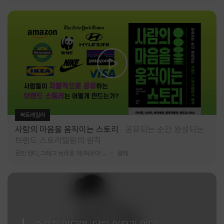
북트레일러
사람의 마음을 움직이는 스토리
공유되는 순간 완성되는
브랜드 스토리텔링의 원칙
로빈 랜디,그레그 브라운 저/최은아 역
알레