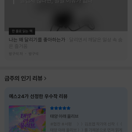
즐겁지 않다면, 달릴 이유가 없다
한 줄로 읽는 책
나는 왜 달리기를 좋아하는가
달리면서 깨달은 일상 속 숨
은 즐거움
방구석 저
방구석
금주의 인기 리뷰
예스24가 선정한 우수작 리뷰
리뷰 총점
태양 아래 올리브
#협찬 #서평 ＞＞ 김초엽 작가의 신작 ＜＜
태양 아래 올리브＞＞를 가제본으로 먼저 읽게