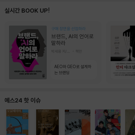
실시간 BOOK UP!
구매 장면을 선점하라
브랜드, AI의 언어로
말하라
박세용 저/정진호 그림
책만
AEO와 GEO로 설계하
는 브랜딩
예스24 핫 이슈