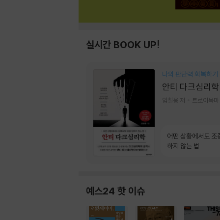
실시간 BOOK UP!
나의 판단력 회복하기
안티 다크심리학
임철웅 저
트로이목마
어떤 상황에서도 조
하지 않는 법
예스24 핫 이슈