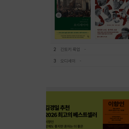
2
긴토키 룩업
3
오디세이