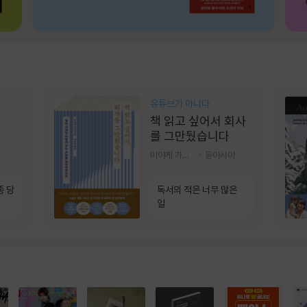
유튜브가 아니다
책 읽고 싶어서 회사
를 그만뒀습니다
미야케 가호 저/서영찬 역
동아시아
종 당
독서의 적은 너무 많은
일