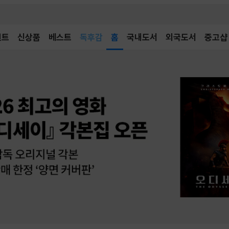
어린이
독후감
벤트
신상품
베스트
홈
국내도서
외국도서
중고샵
어린이