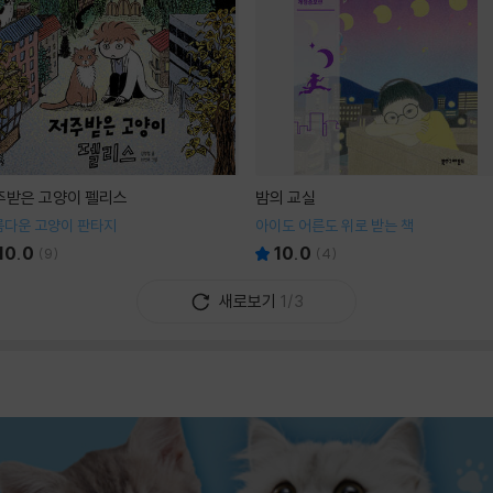
주받은 고양이 펠리스
밤의 교실
름다운 고양이 판타지
아이도 어른도 위로 받는 책
10.0
10.0
(
9
)
(
4
)
새로보기
1/3