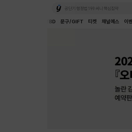
Book
CD/LP
DVD/BD
문구/GIFT
티켓
채널예스
이