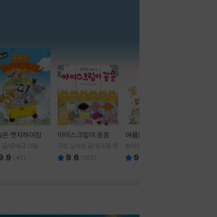
더보기
늘은 캣치하이킹
아이스크림이 꽁꽁
여름을 부탁해
 글/윤태규 그림
구도 노리코 글/윤수정 역
토마쓰리 글그림
9.9
9.6
9.8
(
41
)
(
103
)
(
24
)