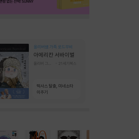
올리버쌤 가족 로드무비
아메리칸 서바이벌
올리버 그랜트,정다운 저
21세기북스
텍사스 탈출, 미네소타
이주기