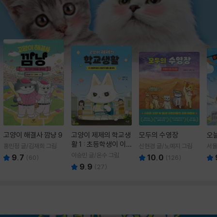
고양이 해결사 깜냥 9
고양이 제제의 학교생
모두의 수영장
오
활 1 : 초등학생이 이
홍민정 글/김재희 그림
신현경 글/노예지 그림
서율
렇게 힘들 줄이야
이승민 글/온수 그림
9.7
10.0
(
60
)
(
126
)
9.9
(
27
)