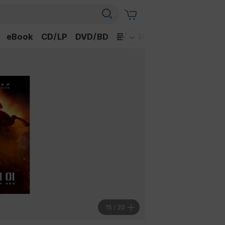
eBook
CD/LP
DVD/BD
문구/GIFT
티켓
채널예스
웰컴메뉴 모두보기
16
/
20