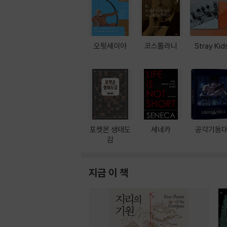
오뒷세이아
코스톨라니
Stray Kid
포켓몬 생태도
세네카
공각기동
감
지금 이 책