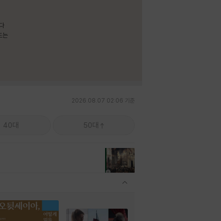
보다
드는
2026.08.07 02:06 기준
40대
50대
관련상품 보이기/감축