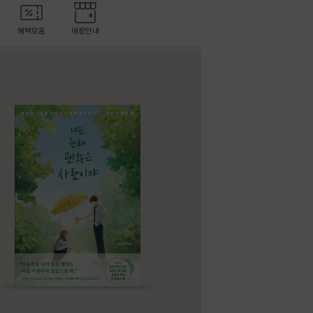
혜택모음
매장안내