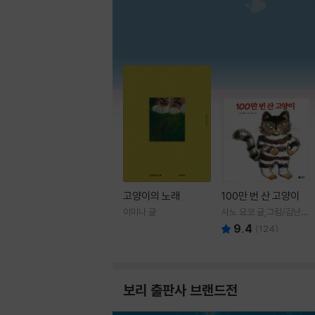
고양이의 노래
100만 번 산 고양이
이미나 글
사노 요코 글,그림/김난주
역
9.4
(
124
)
보리 출판사 브랜드전