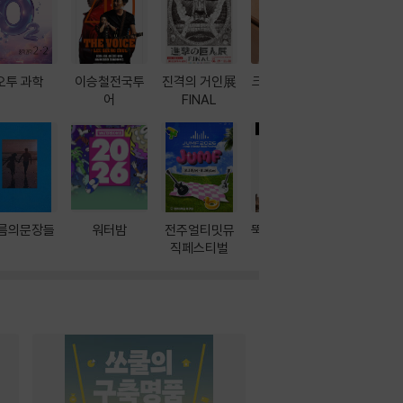
오투 과학
이승철전국투
진격의 거인展
크레마 이북 리
방학에는 
어
FINAL
더기
포터
름의문장들
워터밤
전주얼티밋뮤
뚝딱! AI 3대장
이달의 인
직페스티벌
과