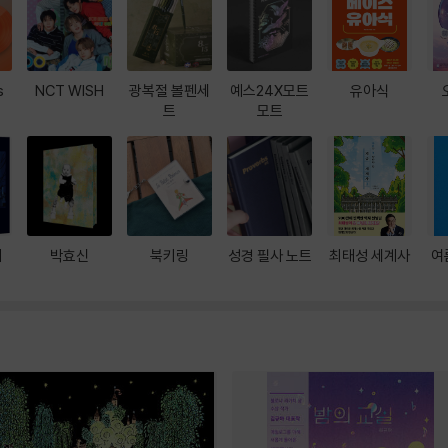
s
NCT WISH
광복절 볼펜세
예스24X모트
유아식
트
모트
대
박효신
북키링
성경 필사 노트
최태성 세계사
여