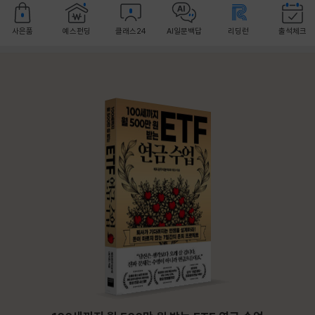
사은품
예스펀딩
클래스24
AI일문백답
리딩런
출석체크