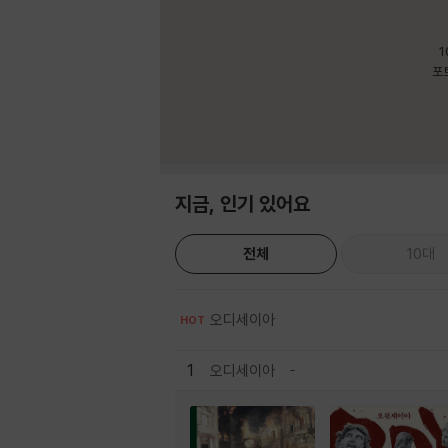
1
포
지금, 인기 있어요
전체
10대
오디세이아
HOT
1
오디세이아