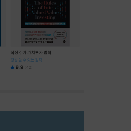
적정 주가 가치투자 법칙
평생 쓸 수 있는 원칙
9.9
(
42
)