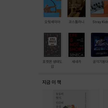
오뒷세이아
코스톨라니
Stray Kid
포켓몬 생태도
세네카
공각기동
감
지금 이 책