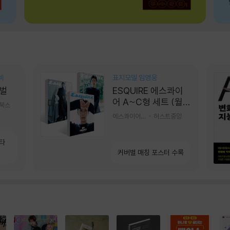
비
표지모델 임영웅
벌
ESQUIRE 에스콰이
어 A~C형 세트 (월
기북스
간) : 9월 [2026]
에스콰이어편집부 편
허스트중앙
소타
커버별 매칭 포스터 수록