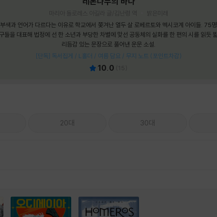
레몬나무의 바다
마리아 돌로레스 아길라 글/김난령 역
밝은미래
부색과 언어가 다르다는 이유로 학교에서 쫓겨난 열두 살 로베르토와 멕시코계 아이들. 75
구들을 대표해 법정에 선 한 소년과 부당한 차별에 맞선 공동체의 실화를 한 편의 시를 읽듯 
리듬감 있는 문장으로 풀어낸 운문 소설.
[단독] 독서집게 / L홀더 / 여름 담요 / 무지 노트 (포인트차감)
10.0
(
15
)
20대
30대