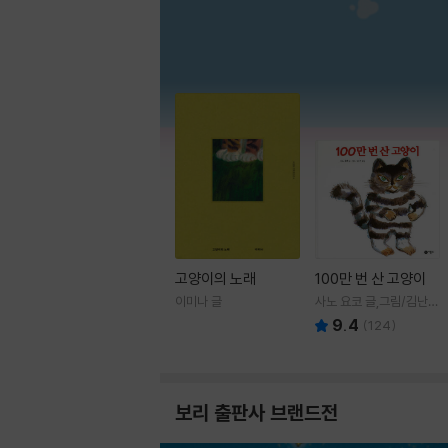
고양이의 노래
100만 번 산 고양이
이미나 글
사노 요코 글,그림/김난주
역
9.4
(
124
)
보리 출판사 브랜드전