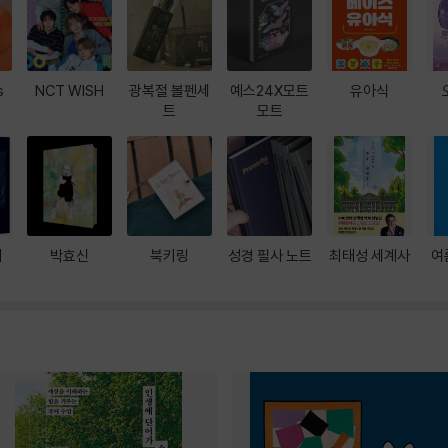
s
NCT WISH
광복절 볼펜세
예스24X모트
유아식
트
모트
대
박효신
북키링
성경 필사 노트
최태성 세계사
여