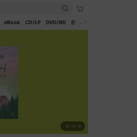
eBook
CD/LP
DVD/BD
문구/GIFT
티켓
채널예스
웰컴메뉴 모두보기
16
/
21