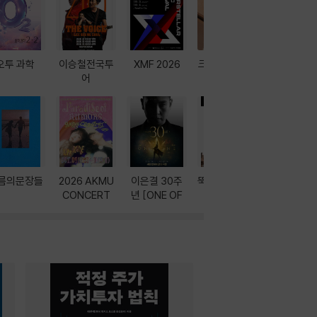
오투 과학
이승철전국투
XMF 2026
크레마 이북 리
방학에는 
어
더기
포터
름의문장들
2026 AKMU
이은결 30주
뚝딱! AI 3대장
이달의 인
CONCERT
년 [ONE OF
과
ONE]