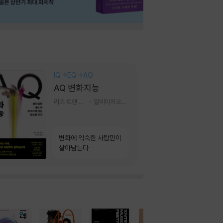
IQ→EQ→AQ
AQ 변화지능
리즈 트랜 저/한미선 역
알에이치코리아(RHK)
변화에 익숙한 사람만이
살아남는다