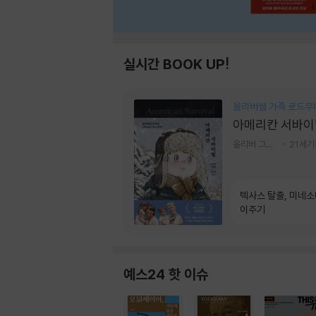
실시간 BOOK UP!
올리버쌤 가족 로드무
아메리칸 서바이
올리버 그랜트,정다운 저
21세
텍사스 탈출, 미네
이주기
예스24 핫 이슈