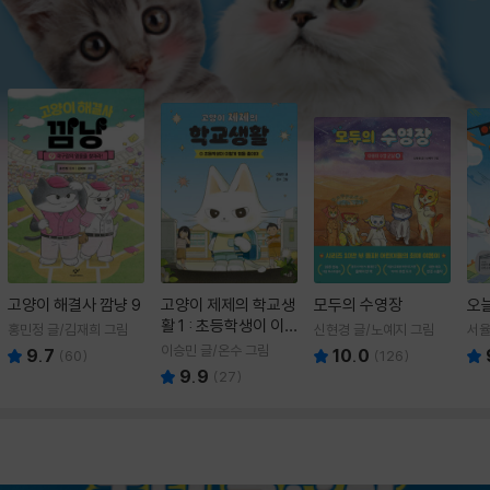
고양이 해결사 깜냥 9
고양이 제제의 학교생
모두의 수영장
오
활 1 : 초등학생이 이
홍민정 글/김재희 그림
신현경 글/노예지 그림
서율
렇게 힘들 줄이야
이승민 글/온수 그림
9.7
10.0
(
60
)
(
126
)
9.9
(
27
)