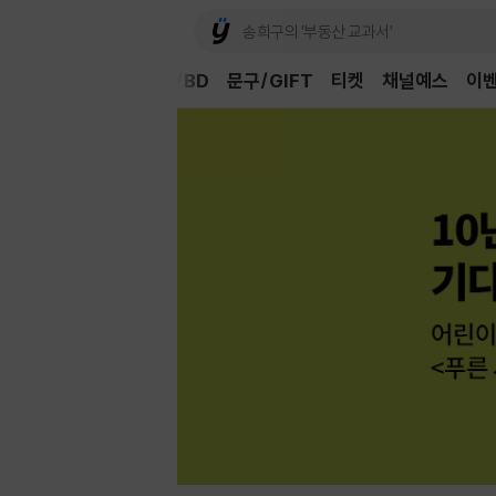
Book
CD/LP
DVD/BD
문구/GIFT
티켓
채널예스
이