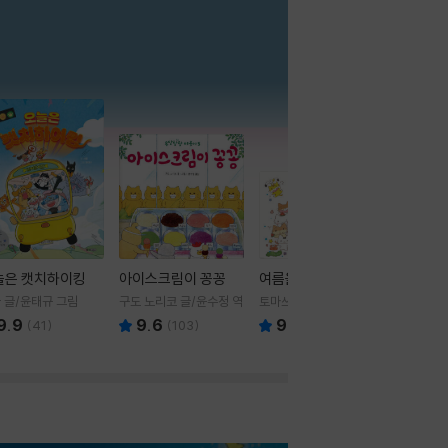
더보기
늘은 캣치하이킹
아이스크림이 꽁꽁
여름을 부탁해
 글/윤태규 그림
구도 노리코 글/윤수정 역
토마쓰리 글그림
9.9
9.6
9.8
(
41
)
(
103
)
(
24
)