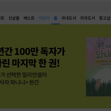
어린이
벤트
신상품
베스트
홈
국내도서
외국도서
중고샵
독후감
어린이