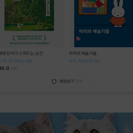
생에 단어가 스며드는 순간
미피와 예술가들
 하나로 바뀌는 세상
미피, 미술관에 가다
10.0
(
16
)
새로보기
1/3