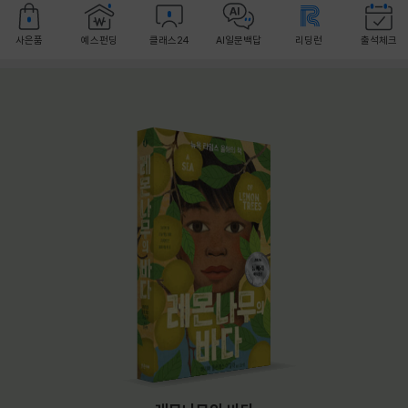
사은품
예스펀딩
클래스24
AI일문백답
리딩런
출석체크