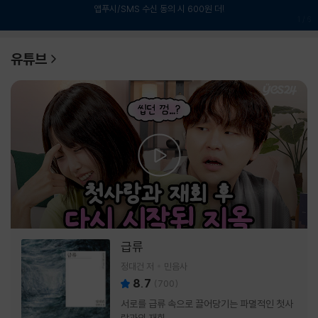
앱푸시/SMS 수신 동의 시 600원 더!
1
/
6
유튜브
급류
정대건 저
민음사
8.7
(
700
)
서로를 급류 속으로 끌어당기는 파멸적인 첫사