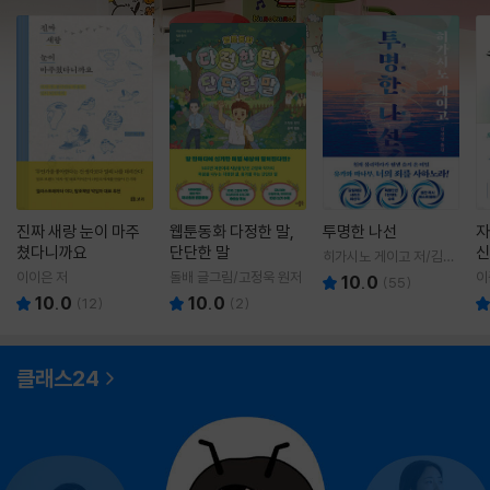
진짜 새랑 눈이 마주
웹툰동화 다정한 말,
투명한 나선
자
쳤다니까요
단단한 말
신
히가시노 게이고 저/김선
영 역
이이은 저
돌배 글그림/고정욱 원저
이
10.0
(
55
)
10.0
10.0
(
12
)
(
2
)
클래스24