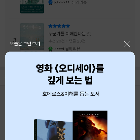
내는 최상의 시너지...
k******i
님의 리뷰
YES마니아 : 플래티넘
리뷰 총점
누군가를 이해한다는 것
3
추천 20건
댓글 20건
닫기
오늘은 그만 보기
a***i
님의 리뷰
YES마니아 : 로얄
공지
8월 신용카드 무이자할부 안내
2026-08-01
로그인
최근 본 상품
주문/배송
고객센터 1544-3800
티켓 1544-6399
중고샵 1566-4295
eBook 1:1문의/채팅상담
예스이십사(주) 사업자 정보
이용약관
개인정보처리방침
청소년보호정책