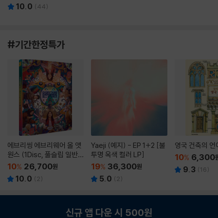
10.0
(
44
)
#기간한정특가
에브리씽 에브리웨어 올 앳
Yaeji (예지) - EP 1+2 [불
영국 건축의 언
원스 (1Disc, 풀슬립 일반
투명 옥색 컬러 LP]
10
6,300
%
판) : 블루레이
10
26,700
19
36,300
%
원
%
원
9.3
(
16
)
10.0
5.0
(
2
)
(
2
)
신규 앱 다운 시 500원