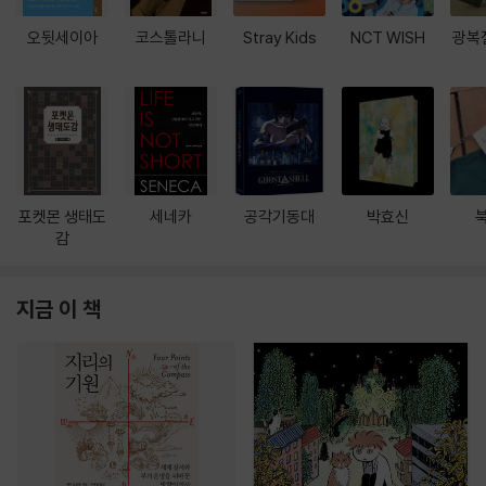
오뒷세이아
코스톨라니
Stray Kids
NCT WISH
광복
포켓몬 생태도
세네카
공각기동대
박효신
감
지금 이 책