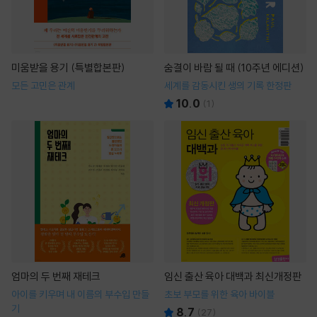
미움받을 용기 (특별합본판)
숨결이 바람 될 때 (10주년 에디션)
모든 고민은 관계
세계를 감동시킨 생의 기록 한정판
10.0
(
1
)
엄마의 두 번째 재테크
임신 출산 육아 대백과 최신개정판
아이를 키우며 내 이름의 부수입 만들
초보 부모를 위한 육아 바이블
기
8.7
(
27
)