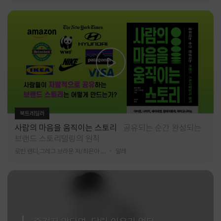
북트레일러
사람의 마음을 움직이는 스토리
공유되는 순간 완성되는
브랜드 스토리텔링의 원칙
로빈 랜디,그레그 브라운 저/최은아 역
알레