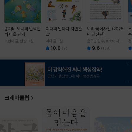
똥깨비 도니와 반짝반
이다의 날마다 자연관
보리 국어사전 (2025
조
짝 마을 잔치
찰
년 최신판)
수
이현아 글/핸짱 그림
이다 글그림
윤구병 감수/토박이 사전
정
편찬실 편
10.0
9.6
(
9
)
(
158
)
1
/
3
크레마클럽