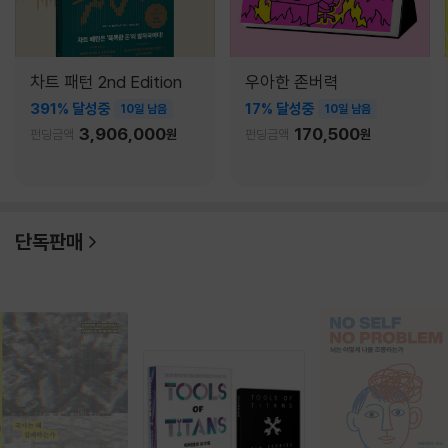
차트 패턴 2nd Edition
우아한 존버력
391% 달성중
17% 달성중
10일 남음
10일 남음
3,906,000
170,500
펀딩금액
원
펀딩금액
원
단독판매