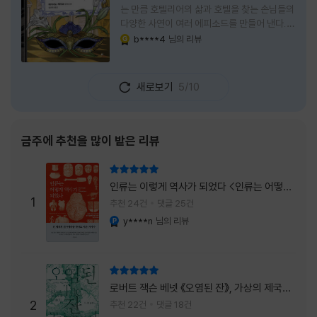
는 만큼 호텔리어의 삶과 호텔을 찾는 손님들의
다양한 사연이 여러 에피소드를 만들어 낸다.
주인공은 호텔리어로서의 완벽함을 꿈꾸는 야
b****4
님의 리뷰
YES마니아 : 골드
마기시 나오미와 닛타 고스케다. 물론 고스케는
네 번째 이야기까지는 형사였다. 사건을 해결하
는 과정에서 나오미가 다치게 되자, 고스케는
새로보기
5/10
모든 책임을 지고 형사직에서 물러난다. 하지만
그동안 호텔에서 쌓은 인연 덕분에 호텔 코르테
시아 도쿄에서 함께 일해 보지 않겠느냐는 제안
을 받게 된다. 그렇게 끝난 4권 이후, 나는 5권
금주에 추천을 많이 받은 리뷰
이 출간되기만을 기다렸다. 형사가 아닌 호텔리
어가 된 닛타 고스케의 모습이 무척 궁금했기
리뷰 총점
때문이다. 그동안 호텔에서 잠복 수사를 하며
인류는 이렇게 역사가 되었다 <인류는 어떻게
어설픈 호텔리어의 가면을 쓰고 있었다면, 이제
1
역사가 되었나>
추천 24건
댓글 25건
는 가면
y****n
님의 리뷰
YES마니아 : 플래티넘
리뷰 총점
로버트 잭슨 베넷 《오염된 잔》, 가상의 제국이
주는 실감과 미스터리 사건의 치밀함이 이루어
2
추천 22건
댓글 18건