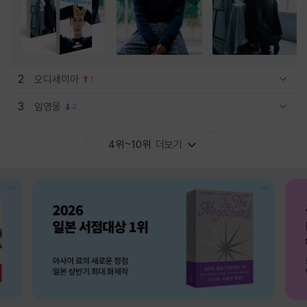
2
오디세이아
1
관련상품 보이기/감축
3
임영웅
2
관련상품 보이기/감축
4위~10위
더보기