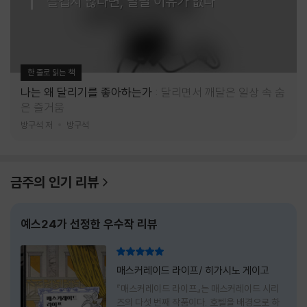
즐겁지 않다면, 달릴 이유가 없다
한 줄로 읽는 책
나는 왜 달리기를 좋아하는가
달리면서 깨달은 일상 속 숨
은 즐거움
방구석 저
방구석
금주의 인기 리뷰
예스24가 선정한 우수작 리뷰
리뷰 총점
매스커레이드 라이프/ 히가시노 게이고
『매스커레이드 라이프』는 매스커레이드 시리
즈의 다섯 번째 작품이다. 호텔을 배경으로 하