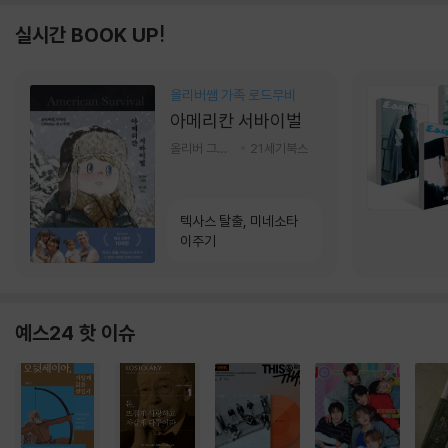
실시간 BOOK UP!
올리버쌤 가족 로드무비
아메리칸 서바이벌
올리버 그랜트,정다운 저
21세기북스
텍사스 탈출, 미네소타
이주기
예스24 핫 이슈