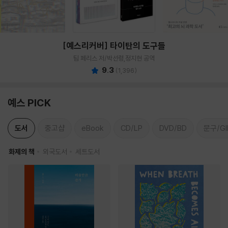
[예스리커버] 타이탄의 도구들
팀 페리스 저/박선령,정지현 공역
9.3
(
1,396
)
예스 PICK
도서
중고샵
eBook
CD/LP
DVD/BD
문구/GI
화제의 책
외국도서
세트도서