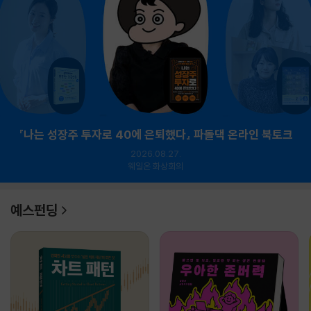
『나는 성장주 투자로 40에 은퇴했다』 파돌댁 온라인 북토크
2026.08.27.
웨일온 화상회의
예스펀딩