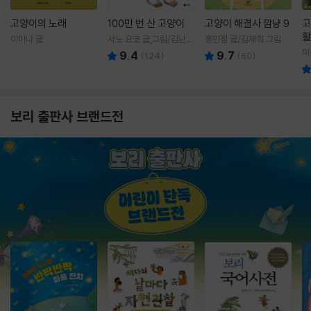
고양이의 노래
100만 번 산 고양이
고양이 해결사 깜냥 9
고
활
이미나 글
사노 요코 글,그림/김난주
홍민정 글/김재희 그림
렇
역
이
9.4
9.7
(
124
)
(
60
)
보리 출판사 브랜드전