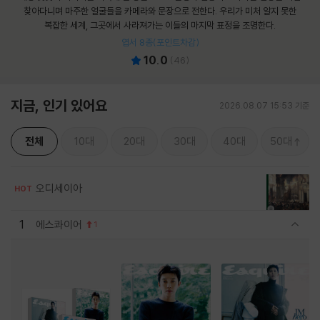
찾아다니며 마주한 얼굴들을 카메라와 문장으로 전한다. 우리가 미처 알지 못한
복잡한 세계, 그곳에서 사라져가는 이들의 마지막 표정을 조명한다.
엽서 8종(포인트차감)
10.0
(
46
)
지금, 인기 있어요
2026.08.07 15:53 기준
전체
10대
20대
30대
40대
50대
오디세이아
HOT
1
에스콰이어
1
관련상품 보이기/감축