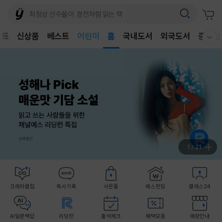
어린이
벤트
신상품
베스트
독후감
홈
국내도서
외국도서
중고샵
웰컴메뉴 모두보기
어린이
1
/
21
크레마클럽
독서기록
사은품
예스펀딩
클래스24
AI일문백답
리딩런
출석체크
혜택모음
매장안내