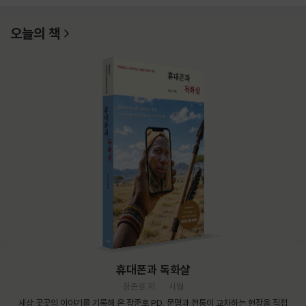
오늘의 책
휴대폰과 독화살
장준호 저
시월
세상 곳곳의 이야기를 기록해 온 장준호 PD. 문명과 전통이 교차하는 현장을 직접