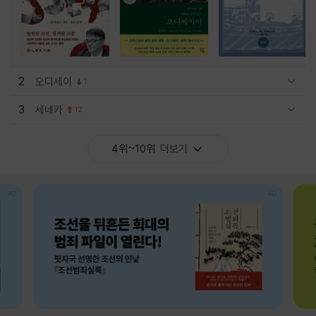
2
오디세이
1
관련상품 보이기/감축
3
세네카
12
관련상품 보이기/감축
4위~10위
더보기