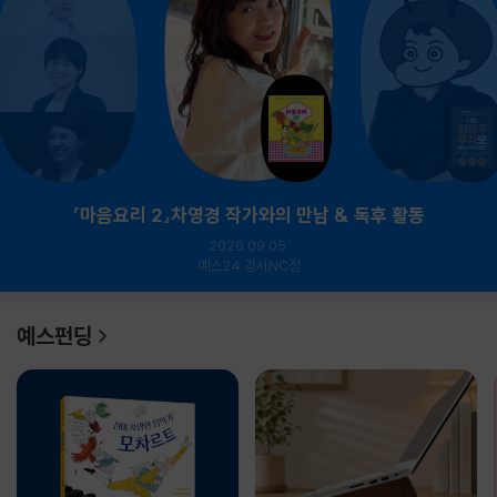
『마음요리 2』차영경 작가와의 만남 & 독후 활동
2026.09.05.
예스24 강서NC점
예스펀딩