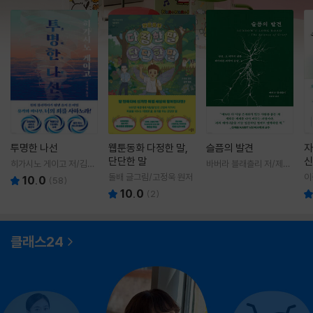
투명한 나선
웹툰동화 다정한 말,
슬픔의 발견
자
단단한 말
신
히가시노 게이고 저/김선
바버라 블래츨리 저/제효
영 역
영 역
돌배 글그림/고정욱 원저
이
10.0
(
58
)
10.0
(
2
)
클래스24