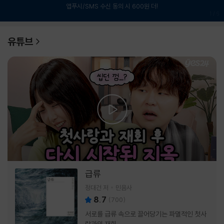
앱푸시/SMS 수신 동의 시 600원 더!
1
/
6
유튜브
급류
정대건 저
민음사
8.7
(
700
)
서로를 급류 속으로 끌어당기는 파멸적인 첫사