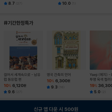
8.7
10.0
(
27
)
(
1
)
#기간한정특가
걸어서 세계속으로 - 남유
영국 건축의 언어
Yaeji (예지) -
럽 동유럽 편
투명 옥색 컬러 
10
6,300
%
원
10
6,120
19
36,30
%
원
%
9.3
(
16
)
9.6
5.0
(
27
)
(
2
)
신규 앱 다운 시 500원