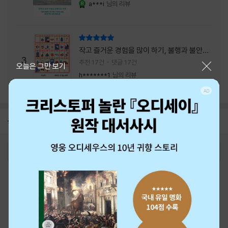
a***i
님의 리뷰
YES마니아 : 로얄
리뷰 총점
작고 즐거운 경험을 많이 하기, 불행과 불안을
3
회피하지 말기, 그리고 좋은 사람을 많이 만나
추천 17건
댓글 17건
닫기
오늘은 그만 보기
기.
h*******1
님의 리뷰
공지
26년 NBCI 수상 안내
2026-08-01
로그인
최근 본 상품
주문/배송
고객센터 1544-3800
티켓 1544-6399
중고샵 1566-4295
eBook 1:1문의/채팅상담
예스이십사(주) 사업자 정보
이용약관
개인정보처리방침
청소년보호정책
PC버전
회사소개
거래처관계자께