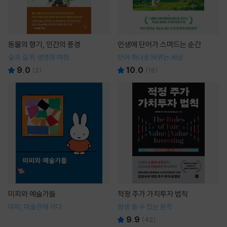
동물의 향기, 인간의 풍경
인생에 단어가 스며드는 순간
숲과 길 위 생명의 여정
단어 하나로 바뀌는 세상
9.0
10.0
(
2
)
(
16
)
미피와 예술가들
적정 주가 가치투자 법칙
미피, 미술관에 가다
평생 쓸 수 있는 원칙
9.9
(
42
)