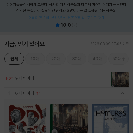
이야기들을 섬세하게 그렸다. 작가의 기존 작품들과 다르게 따스한 온기가 돋보인다.
삭막한 현실에서 필요한 건 관심과 희망이라는 걸 일깨워 주는 작품집.
[이달의 책 8월] 산리오캐릭터즈 유리컵 (포인트 차감)
10.0
(
2
)
지금, 인기 있어요
2026.08.09 07:06 기준
전체
10대
20대
30대
40대
50대
오디세이아
HOT
1
오디세이아
4
관련상품 보이기/감축