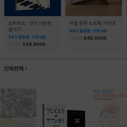
모차르트 : 신이 사랑한
이젤 원목 노트북 거치대
음악가
69% 달성중
17일 남음
24% 달성중
17일 남음
346,500
펀딩금액
원
238,800
펀딩금액
원
단독판매