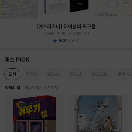
[예스리커버] 타이탄의 도구들
팀 페리스 저/박선령,정지현 공역
9.3
(
1,396
)
예스 PICK
도서
중고샵
eBook
CD/LP
DVD/BD
문구/GI
화제의 책
외국도서
세트도서