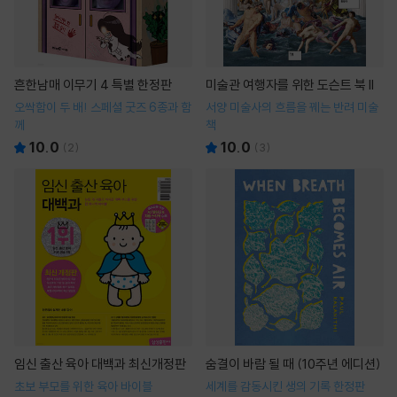
흔한남매 이무기 4 특별 한정판
미술관 여행자를 위한 도슨트 북 II
오싹함이 두 배! 스페셜 굿즈 6종과 함
서양 미술사의 흐름을 꿰는 반려 미술
께
책
10.0
10.0
(
2
)
(
3
)
임신 출산 육아 대백과 최신개정판
숨결이 바람 될 때 (10주년 에디션)
초보 부모를 위한 육아 바이블
세계를 감동시킨 생의 기록 한정판