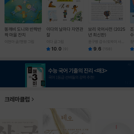
똥깨비 도니와 반짝반
이다의 날마다 자연관
보리 국어사전 (2025
조
짝 마을 잔치
찰
년 최신판)
수
이현아 글/핸짱 그림
이다 글그림
윤구병 감수/토박이 사전
정
편찬실 편
10.0
9.6
(
9
)
(
158
)
1
/
3
크레마클럽