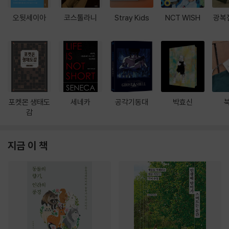
오뒷세이아
코스톨라니
Stray Kids
NCT WISH
광복
포켓몬 생태도
세네카
공각기동대
박효신
감
지금 이 책