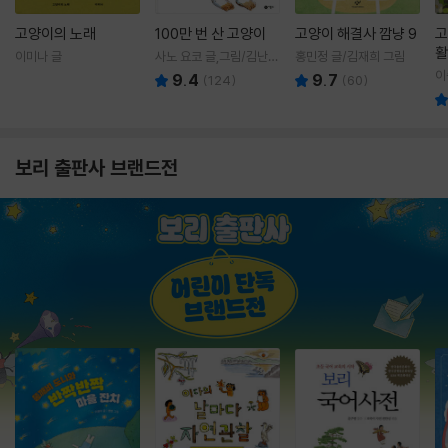
고양이의 노래
100만 번 산 고양이
고양이 해결사 깜냥 9
고
활
이미나 글
사노 요코 글,그림/김난주
홍민정 글/김재희 그림
렇
역
이
9.4
9.7
(
124
)
(
60
)
보리 출판사 브랜드전