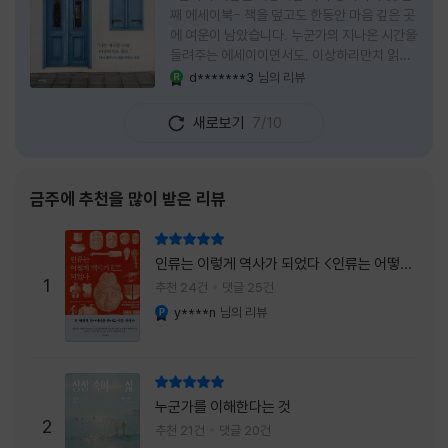
째 에세이북- 책을 덮고도 한동안 마음 깊은 곳
에 여운이 남았습니다. 누군가의 지나온 시간을
들려주는 에세이이면서도, 이상하리만치 읽는
사람 자신의 삶을 다시 돌아보게 만드는 책이었
d*******3
님의 리뷰
YES마니아 : 로얄
습니다. 그래서 이 책은 단순히 한 사람의 기록
으로 머물지 않고, 각자의 상처와 후회, 다 지나
새로보기
7/10
온 줄 알았던 마음의 결을 가만히 비추는 거울
처럼 다가왔습니다. 무엇보다 좋았던 점은 이
책이 큰 목소리로 삶의 답을 가르치려 하지 않
는다는 것, 대신 지나온 시간 속에서 비로소 알
금주에 추천을 많이 받은 리뷰
아차리게 되는 감정들, 놓아야 지켜지는 것들이
있고 무너지지 않는 것보다 다시 일어서는 일이
리뷰 총점
더 중요하다는 사실을 담담하게 보여줍니다. 그
인류는 이렇게 역사가 되었다 <인류는 어떻게
래서 읽는 내내 위로가 과장되지 않았고, 오히
1
역사가 되었나>
추천 24건
댓글 25건
려 그 절제된 진심 덕분에 더 오래 마음에 남았
y****n
님의 리뷰
YES마니아 : 플래티넘
습니다. 책 곳곳에
리뷰 총점
누군가를 이해한다는 것
2
추천 21건
댓글 20건