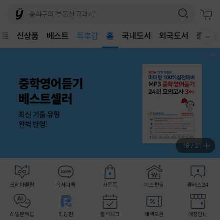
어린이
독후감
벤트
신상품
베스트
홈
국내도서
외국도서
중고샵
어린이
웰컴메뉴 모두보기
18
/
21
크레마클럽
독서기록
사은품
예스펀딩
클래스24
AI일문백답
리딩런
출석체크
혜택모음
매장안내