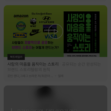
북트레일러
사람의 마음을 움직이는 스토리
공유되는 순간 완성되는
브랜드 스토리텔링의 원칙
로빈 랜디,그레그 브라운 저/최은아 역
알레