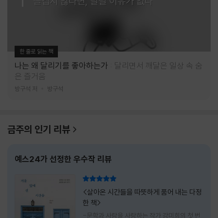
즐겁지 않다면, 달릴 이유가 없다
한 줄로 읽는 책
나는 왜 달리기를 좋아하는가
달리면서 깨달은 일상 속 숨
은 즐거움
방구석 저
방구석
금주의 인기 리뷰
예스24가 선정한 우수작 리뷰
리뷰 총점
<살아온 시간들을 따뜻하게 품어 내는 다정
한 책>
-문학과 사람을 사랑하는 작가 강미희의 첫 번