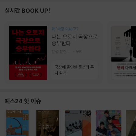
실시간 BOOK UP!
왜 ‘국장‘이냐고?
나는 오로지 국장으로
승부한다
문샘(문현철) 저
부키
국장에 올인한 문샘의 투
자 원칙
예스24 핫 이슈