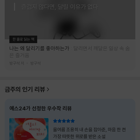
즐겁지 않다면, 달릴 이유가 없다
한 줄로 읽는 책
나는 왜 달리기를 좋아하는가
달리면서 깨달은 일상 속 숨
은 즐거움
방구석 저
방구석
금주의 인기 리뷰
예스24가 선정한 우수작 리뷰
리뷰 총점
올여름 조용히 내 손을 잡아준, 마음 한 켠
가장 따뜻한 위로를 받은 소설