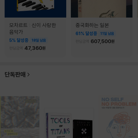
모차르트 : 신이 사랑한
중국화하는 일본
음악가
61% 달성중
11일 남음
5% 달성중
18일 남음
607,500
펀딩금액
원
47,360
펀딩금액
원
단독판매