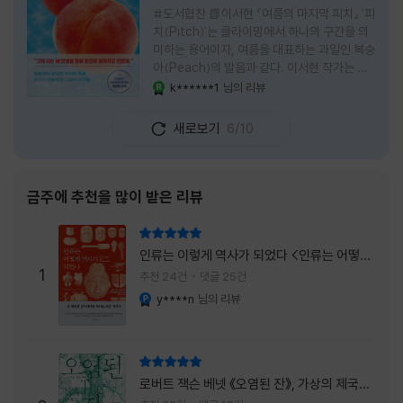
#도서협찬 📗이서현 『여름의 마지막 피치』 '피
치(Pitch)'는 클라이밍에서 하나의 구간을 의
미하는 용어이자, 여름을 대표하는 과일인 복숭
아(Peach)의 발음과 같다. 이서현 작가는 이
중의적인 제목 안에 소설이 전하고 싶은 메시지
k******1
님의 리뷰
YES마니아 : 로얄
를 아름답게 담아내고 있는 것 같다. 복숭아처
럼 가장 달콤하고 찬란한 계절인 여름. 하지만
새로보기
6/10
그 여름도 끝이 있다. 그리고 클라이밍의 피치
처럼 인생 역시 정상까지 단숨에 오를 수 없고,
한 구간씩 묵묵히 올라야 한다. 『여름의 마지막
피치』는 끝나가는 여름의 아쉬움과 새로운 계
금주에 추천을 많이 받은 리뷰
절을 향해 나아가는 마지막 한 걸음을 동시에
의미하는 제목이었다. 소설은 각자의 '여름'을
리뷰 총점
잃어버린 다섯 인물들의 이야기를 담고 있다.
인류는 이렇게 역사가 되었다 <인류는 어떻게
👧연인에게 이별을 통보받고 외모를 향한 악성
1
역사가 되었나>
추천 24건
댓글 25건
댓글로 인해 카메라 앞에 설 수 없게 된 요리 유
y****n
님의 리뷰
YES마니아 : 플래티넘
튜버
리뷰 총점
로버트 잭슨 베넷 《오염된 잔》, 가상의 제국이