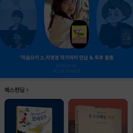
『마음요리 2』차영경 작가와의 만남 & 독후 활동
2026.09.05.
예스24 강서NC점
예스펀딩