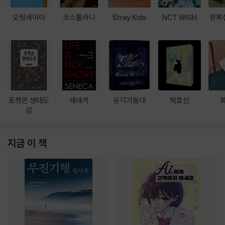
오뒷세이아
코스톨라니
Stray Kids
NCT WISH
광복
포켓몬 생태도
세네카
공각기동대
박효신
감
지금 이 책