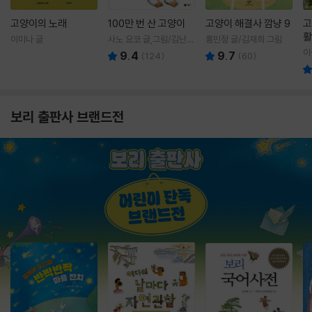
고양이의 노래
100만 번 산 고양이
고양이 해결사 깜냥 9
고
활
이미나 글
사노 요코 글,그림/김난주
홍민정 글/김재희 그림
렇
역
이
9.4
9.7
(
124
)
(
60
)
보리 출판사 브랜드전