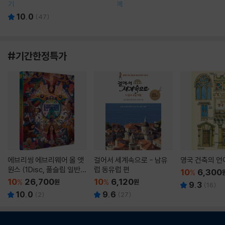
기
께
10.0
(
47
)
#기간한정특가
에브리씽 에브리웨어 올 앳
걸어서 세계속으로 - 남유
영국 건축의 언
원스 (1Disc, 풀슬립 일반
럽 동유럽 편
10
6,300
%
판) : 블루레이
10
26,700
10
6,120
%
원
%
원
9.3
(
16
)
10.0
9.6
(
2
)
(
27
)