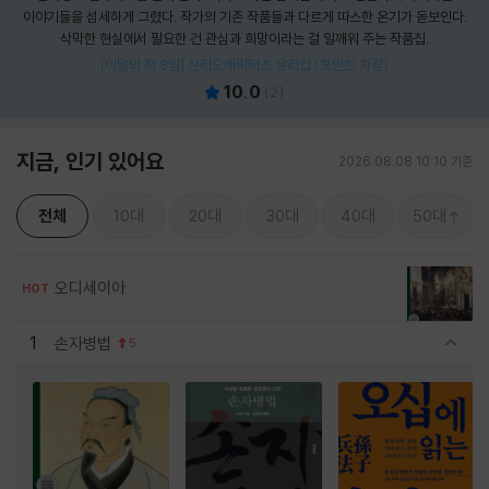
이야기들을 섬세하게 그렸다. 작가의 기존 작품들과 다르게 따스한 온기가 돋보인다.
삭막한 현실에서 필요한 건 관심과 희망이라는 걸 일깨워 주는 작품집.
[이달의 책 8월] 산리오캐릭터즈 유리컵 (포인트 차감)
10.0
(
2
)
지금, 인기 있어요
2026.08.08 10:10 기준
전체
10대
20대
30대
40대
50대
오디세이아
HOT
1
손자병법
5
관련상품 보이기/감축