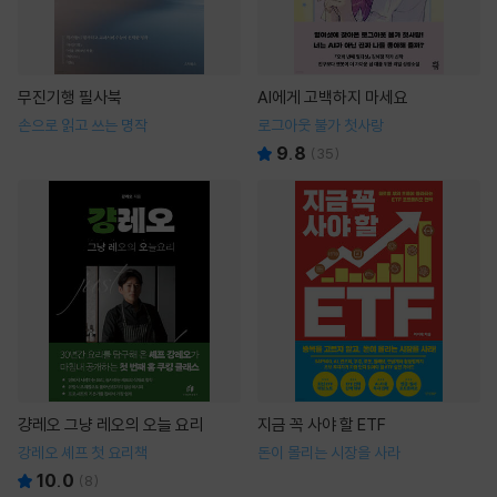
무진기행 필사북
AI에게 고백하지 마세요
손으로 읽고 쓰는 명작
로그아웃 불가 첫사랑
9.8
(
35
)
걍레오 그냥 레오의 오늘 요리
지금 꼭 사야 할 ETF
강레오 셰프 첫 요리책
돈이 몰리는 시장을 사라
10.0
(
8
)