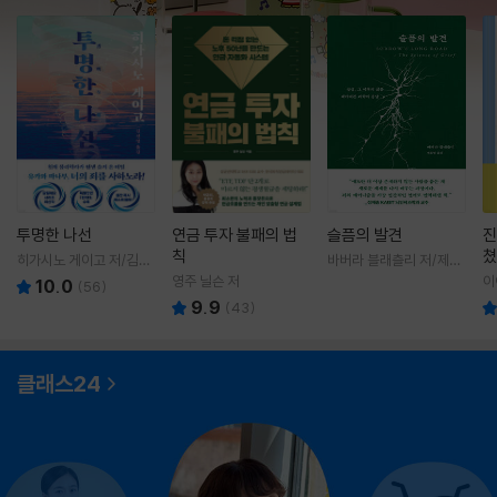
투명한 나선
연금 투자 불패의 법
슬픔의 발견
진
칙
쳤
히가시노 게이고 저/김선
바버라 블래츨리 저/제효
영 역
영 역
영주 닐슨 저
이
10.0
(
56
)
9.9
(
43
)
클래스24