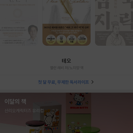
테오
앨런 레비 저/노지양 역
첫 달 무료, 무제한 독서라이프
이달의 책
산리오캐릭터즈 유리컵