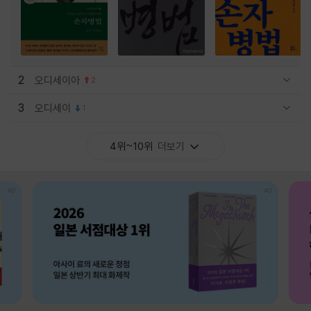
2
오디세이아
2
관련상품 보이기/감축
3
오디세이
1
관련상품 보이기/감축
4위~10위
더보기