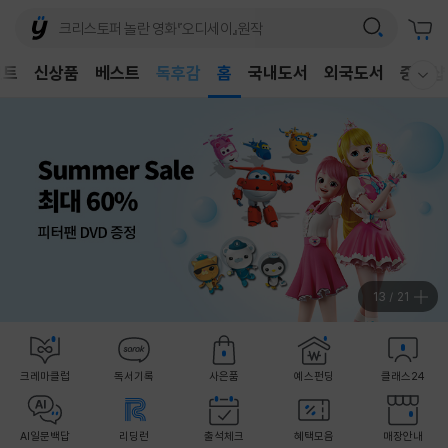
어린이
독후감
벤트
신상품
베스트
홈
국내도서
외국도서
중고샵
어린이
웰컴메뉴 모두보기
13
/
21
크레마클럽
독서기록
사은품
예스펀딩
클래스24
AI일문백답
리딩런
출석체크
혜택모음
매장안내