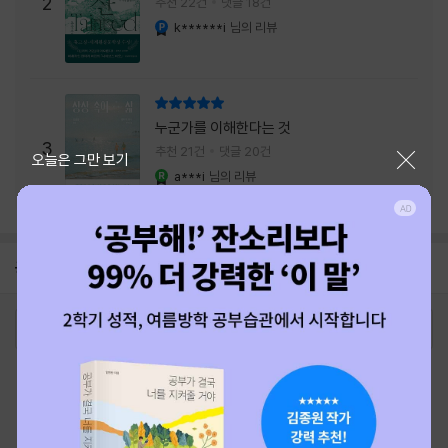
주는 실감과 미스터리 사건의 치밀함이 이루어
2
추천 22건
댓글 18건
내는 최상의 시너지...
k******i
님의 리뷰
YES마니아 : 플래티넘
리뷰 총점
누군가를 이해한다는 것
3
추천 21건
댓글 20건
닫기
오늘은 그만 보기
a***i
님의 리뷰
YES마니아 : 로얄
공지
26년 NBCI 수상 안내
2026-08-01
로그인
최근 본 상품
주문/배송
고객센터 1544-3800
티켓 1544-6399
중고샵 1566-4295
eBook 1:1문의/채팅상담
예스이십사(주) 사업자 정보