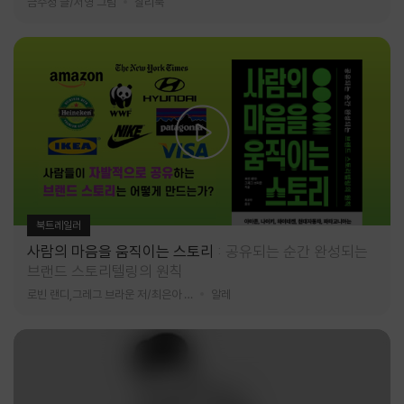
금수정 글/서영 그림
찰리북
북트레일러
사람의 마음을 움직이는 스토리
공유되는 순간 완성되는
브랜드 스토리텔링의 원칙
로빈 랜디,그레그 브라운 저/최은아 역
알레