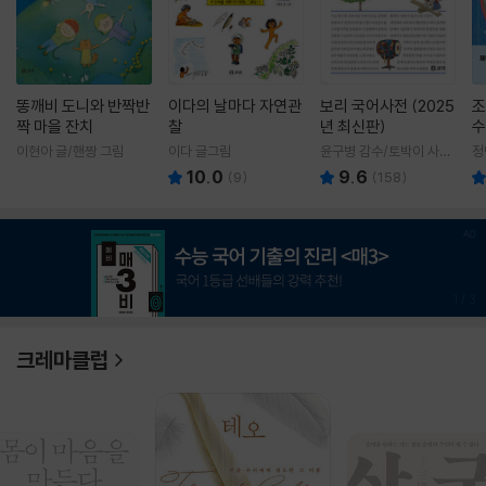
똥깨비 도니와 반짝반
이다의 날마다 자연관
보리 국어사전 (2025
조
짝 마을 잔치
찰
년 최신판)
수
이현아 글/핸짱 그림
이다 글그림
윤구병 감수/토박이 사전
정
편찬실 편
10.0
9.6
(
9
)
(
158
)
1
/
3
크레마클럽