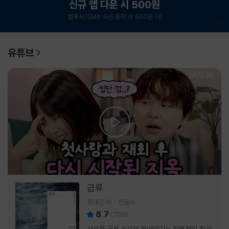
신규 앱 다운 시 500원
앱푸시/SMS 수신 동의 시 600원 더!
1
/
6
유튜브
급류
정대건 저
민음사
8.7
(
700
)