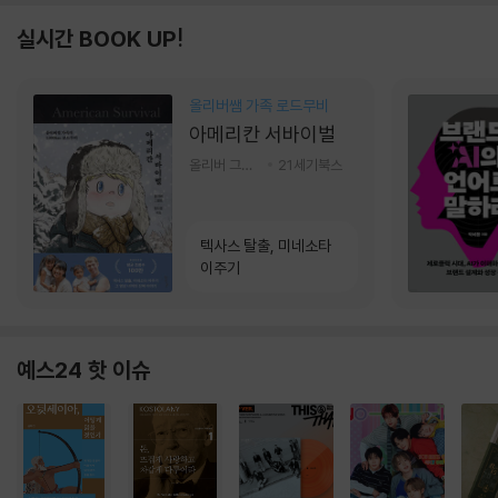
실시간 BOOK UP!
올리버쌤 가족 로드무비
아메리칸 서바이벌
올리버 그랜트,정다운 저
21세기북스
텍사스 탈출, 미네소타
이주기
예스24 핫 이슈