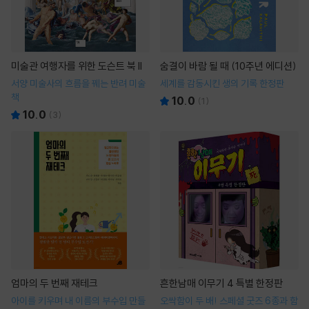
미술관 여행자를 위한 도슨트 북 II
숨결이 바람 될 때 (10주년 에디션)
서양 미술사의 흐름을 꿰는 반려 미술
세계를 감동시킨 생의 기록 한정판
책
10.0
(
1
)
10.0
(
3
)
엄마의 두 번째 재테크
흔한남매 이무기 4 특별 한정판
아이를 키우며 내 이름의 부수입 만들
오싹함이 두 배! 스페셜 굿즈 6종과 함