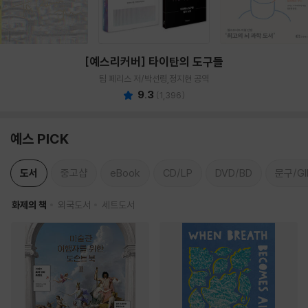
[예스리커버] 타이탄의 도구들
팀 페리스 저/박선령,정지현 공역
9.3
(
1,396
)
예스 PICK
도서
중고샵
eBook
CD/LP
DVD/BD
문구/GI
화제의 책
외국도서
세트도서