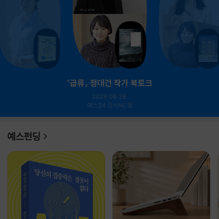
『급류』 정대건 작가 북토크
2026.08.28.
예스24 강서NC점
예스펀딩