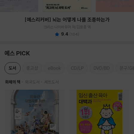
[예스리커버] 뇌는 어떻게 나를 조종하는가
크리스 나이바우어 저/김윤종 역
9.4
(
104
)
예스 PICK
도서
중고샵
eBook
CD/LP
DVD/BD
문구/GI
화제의 책
외국도서
세트도서