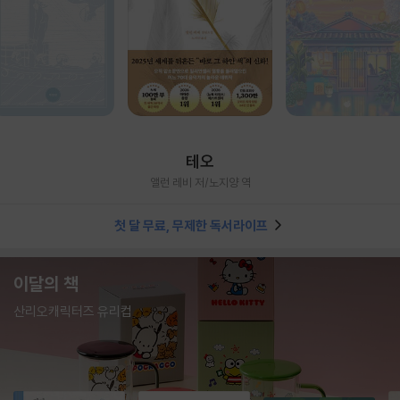
테오
앨런 레비 저/노지양 역
첫 달 무료, 무제한 독서라이프
이달의 책
산리오캐릭터즈 유리컵