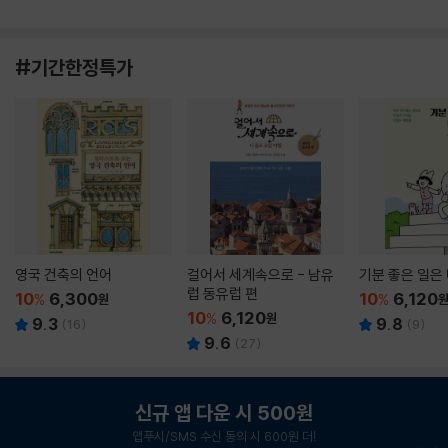
#기간한정특가
영국 건축의 언어
걸어서 세계속으로 - 남유
기분 좋은 일은
럽 동유럽 편
10
6,300
10
6,120
%
원
%
10
6,120
%
원
9.3
9.8
(
16
)
(
9
)
9.6
(
27
)
신규 앱 다운 시 500원
앱푸시/SMS 수신 동의 시 600원 더!