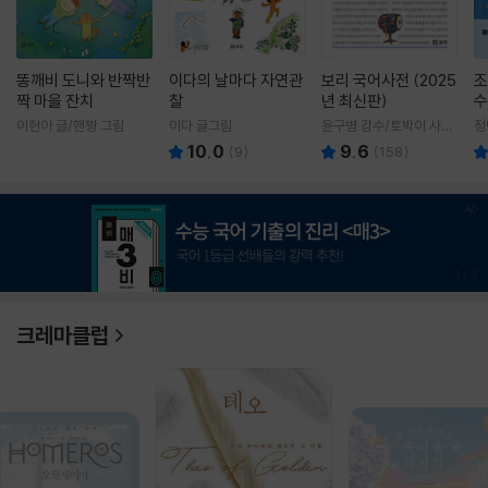
똥깨비 도니와 반짝반
이다의 날마다 자연관
보리 국어사전 (2025
조
짝 마을 잔치
찰
년 최신판)
수
이현아 글/핸짱 그림
이다 글그림
윤구병 감수/토박이 사전
정
편찬실 편
10.0
9.6
(
9
)
(
158
)
1
/
3
크레마클럽