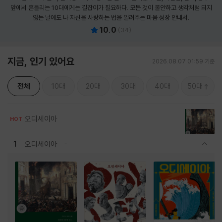
앞에서 흔들리는 10대에게는 길잡이가 필요하다. 모든 것이 불안하고 생각처럼 되지
않는 날에도 나 자신을 사랑하는 법을 알려주는 마음 성장 안내서.
10.0
(
34
)
지금, 인기 있어요
2026.08.07 01:59 기준
전체
10대
20대
30대
40대
50대
오디세이아
HOT
1
오디세이아
관련상품 보이기/감축