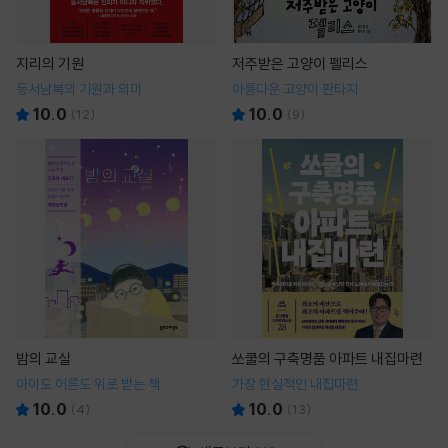
지리의 기원
저주받은 고양이 펠리스
동서남북의 기원과 의미
아름다운 고양이 판타지
10.0
10.0
(
12
)
(
9
)
밤의 교실
쏘쿨의 구축명품 아파트 내집마련
아이도 어른도 위로 받는 책
가장 현실적인 내집마련
10.0
10.0
(
4
)
(
13
)