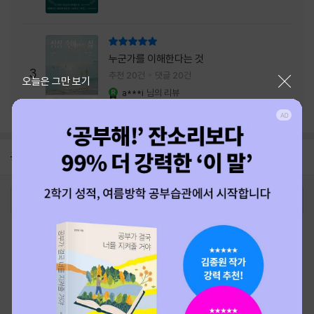
리뷰 총점
누군가를 이해한다는 것
3
추천 20건
댓글 20건
닫기
오늘은 그만 보기
a***i
님의 리뷰
YES마니아 : 로얄
공지
26년 NBCI 수상 안내
2026-08-01
로그인
최근 본 상품
주문/배송
고객센터 1544-3800
티켓 1544-6399
중고샵 1566-4295
eBook 1:1문의/채팅상담
예스이십사(주) 사업자 정보
이용약관
개인정보처리방침
청소년보호정책
PC버전
회사소개
거래처관계자께