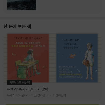
한 눈에 보는 책
카드뉴스로 보는 책
독후감 숙제가 끝나지 않아
누카가 미오 글/토티 그림/김지영 역
다산어린이