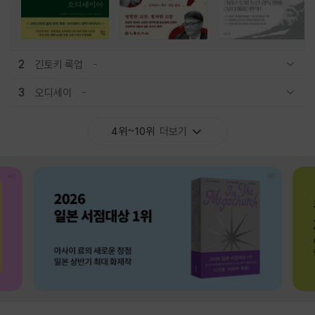
2
긴토키 룩업
관련상품 보이기/감축
3
오디세이
관련상품 보이기/감축
4위~10위
더보기