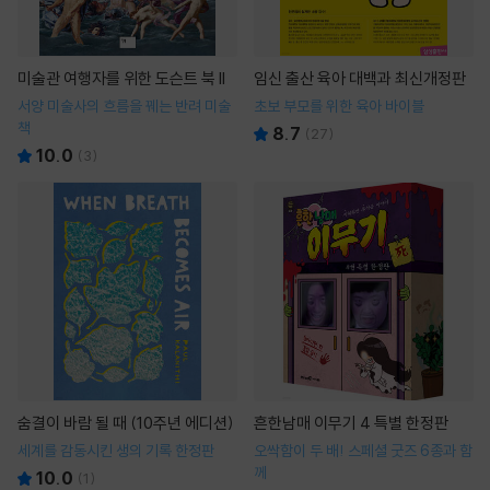
미술관 여행자를 위한 도슨트 북 II
임신 출산 육아 대백과 최신개정판
서양 미술사의 흐름을 꿰는 반려 미술
초보 부모를 위한 육아 바이블
책
8.7
(
27
)
10.0
(
3
)
숨결이 바람 될 때 (10주년 에디션)
흔한남매 이무기 4 특별 한정판
세계를 감동시킨 생의 기록 한정판
오싹함이 두 배! 스페셜 굿즈 6종과 함
께
10.0
(
1
)