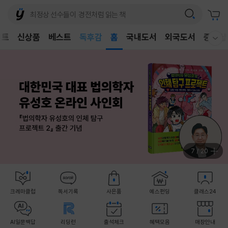
어린이
독후감
벤트
신상품
베스트
홈
국내도서
외국도서
중고샵
웰컴메뉴 모두보기
어린이
8
/
20
크레마클럽
독서기록
사은품
예스펀딩
클래스24
AI일문백답
리딩런
출석체크
혜택모음
매장안내