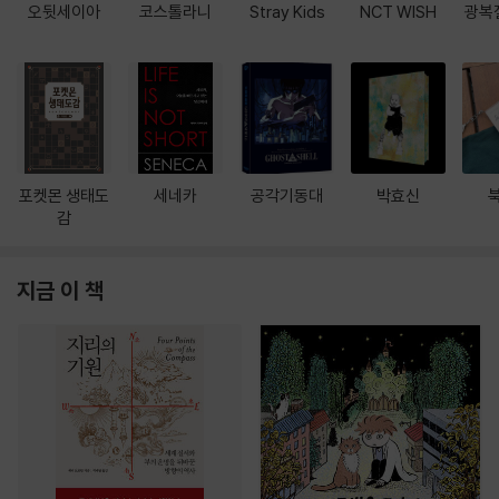
오뒷세이아
코스톨라니
Stray Kids
NCT WISH
광복
포켓몬 생태도
세네카
공각기동대
박효신
감
지금 이 책