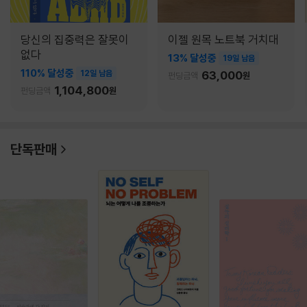
당신의 집중력은 잘못이
이젤 원목 노트북 거치대
없다
13% 달성중
19일 남음
110% 달성중
12일 남음
63,000
펀딩금액
원
1,104,800
펀딩금액
원
단독판매