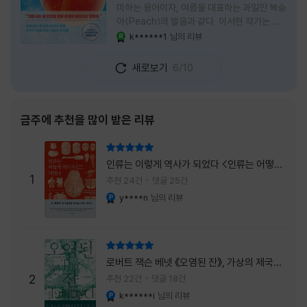
미하는 용어이자, 여름을 대표하는 과일인 복숭
아(Peach)의 발음과 같다. 이서현 작가는 이
중의적인 제목 안에 소설이 전하고 싶은 메시지
k******1
님의 리뷰
YES마니아 : 로얄
를 아름답게 담아내고 있는 것 같다. 복숭아처
럼 가장 달콤하고 찬란한 계절인 여름. 하지만
새로보기
6/10
그 여름도 끝이 있다. 그리고 클라이밍의 피치
처럼 인생 역시 정상까지 단숨에 오를 수 없고,
한 구간씩 묵묵히 올라야 한다. 『여름의 마지막
피치』는 끝나가는 여름의 아쉬움과 새로운 계
금주에 추천을 많이 받은 리뷰
절을 향해 나아가는 마지막 한 걸음을 동시에
의미하는 제목이었다. 소설은 각자의 '여름'을
리뷰 총점
잃어버린 다섯 인물들의 이야기를 담고 있다.
인류는 이렇게 역사가 되었다 <인류는 어떻게
👧연인에게 이별을 통보받고 외모를 향한 악성
1
역사가 되었나>
추천 24건
댓글 25건
댓글로 인해 카메라 앞에 설 수 없게 된 요리 유
y****n
님의 리뷰
YES마니아 : 플래티넘
튜버
리뷰 총점
로버트 잭슨 베넷 《오염된 잔》, 가상의 제국이
주는 실감과 미스터리 사건의 치밀함이 이루어
2
추천 22건
댓글 18건
내는 최상의 시너지...
k******i
님의 리뷰
YES마니아 : 플래티넘