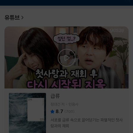
1
/
6
유튜브
급류
정대건 저
민음사
8.7
(
700
)
서로를 급류 속으로 끌어당기는 파멸적인 첫사
랑과의 재회