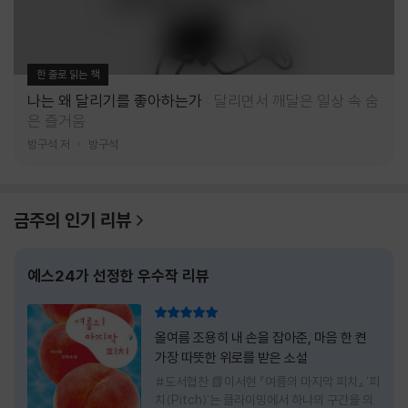
한 줄로 읽는 책
나는 왜 달리기를 좋아하는가
달리면서 깨달은 일상 속 숨
은 즐거움
방구석 저
방구석
금주의 인기 리뷰
예스24가 선정한 우수작 리뷰
리뷰 총점
올여름 조용히 내 손을 잡아준, 마음 한 켠
가장 따뜻한 위로를 받은 소설
#도서협찬 📗이서현 『여름의 마지막 피치』 '피
치(Pitch)'는 클라이밍에서 하나의 구간을 의