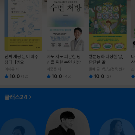
진짜 새랑 눈이 마주
자도 자도 피곤한 당
웹툰동화 다정한 말,
나
쳤다니까요
신을 위한 수면 처방
단단한 말
산
이이은 저
이준용 저
돌배 글그림/고정욱 원저
조
10.0
10.0
10.0
(
12
)
(
45
)
(
2
)
클래스24