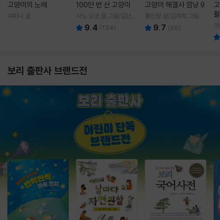
고양이의 노래
100만 번 산 고양이
고양이 해결사 깜냥 9
고
활
이미나 글
사노 요코 글,그림/김난주
홍민정 글/김재희 그림
렇
역
이
9.4
9.7
(
124
)
(
60
)
보리 출판사 브랜드전