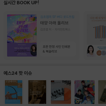
실시간 BOOK UP!
김초엽의 SF 버디 로드트립
태양 아래 올리브
김초엽 저
자이언트북스
초판 한정 사인 인쇄본
& 북슬리브
예스24 핫 이슈