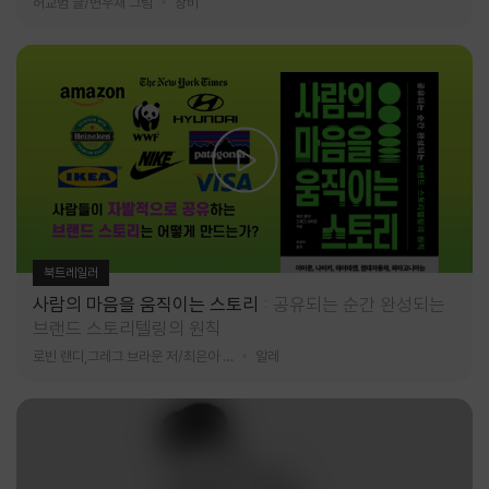
허교범 글/변우재 그림
창비
북트레일러
사람의 마음을 움직이는 스토리
공유되는 순간 완성되는
브랜드 스토리텔링의 원칙
로빈 랜디,그레그 브라운 저/최은아 역
알레