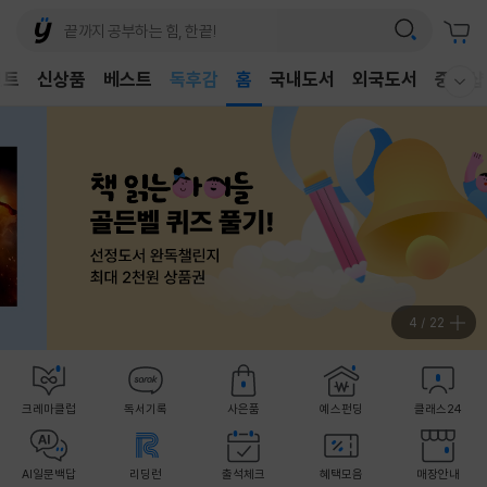
어린이
독후감
벤트
신상품
베스트
홈
국내도서
외국도서
중고샵
웰컴메뉴 모두보기
어린이
5
/
22
크레마클럽
독서기록
사은품
예스펀딩
클래스24
AI일문백답
리딩런
출석체크
혜택모음
매장안내