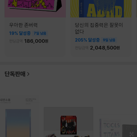
우아한 존버력
당신의 집중력은 잘못이
없다
19% 달성중
7일 남음
205% 달성중
186,000
9일 남음
펀딩금액
원
2,048,500
펀딩금액
원
단독판매