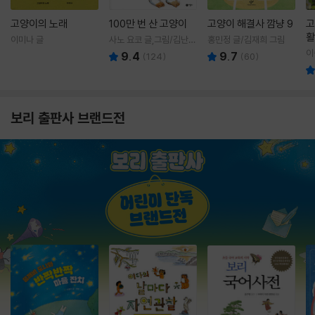
고양이의 노래
100만 번 산 고양이
고양이 해결사 깜냥 9
고
활
이미나 글
사노 요코 글,그림/김난주
홍민정 글/김재희 그림
렇
역
이
9.4
9.7
(
124
)
(
60
)
보리 출판사 브랜드전