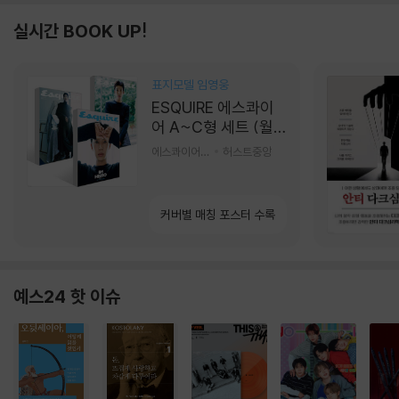
실시간 BOOK UP!
표지모델 임영웅
ESQUIRE 에스콰이
어 A~C형 세트 (월
간) : 9월 [2026]
에스콰이어편집부 편
허스트중앙
커버별 매칭 포스터 수록
예스24 핫 이슈