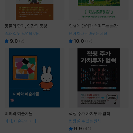
동물의 향기, 인간의 풍경
인생에 단어가 스며드는 순간
숲과 길 위 생명의 여정
단어 하나로 바뀌는 세상
9.0
10.0
(
2
)
(
17
)
미피와 예술가들
적정 주가 가치투자 법칙
미피, 미술관에 가다
평생 쓸 수 있는 원칙
9.9
(
42
)