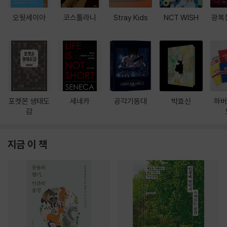
오뒷세이아
코스톨라니
Stray Kids
NCT WISH
광복
포켓몬 생태도
세네카
공각기동대
박효신
하버
감
지금 이 책