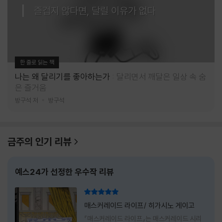
즐겁지 않다면, 달릴 이유가 없다
한 줄로 읽는 책
나는 왜 달리기를 좋아하는가
달리면서 깨달은 일상 속 숨
은 즐거움
방구석 저
방구석
금주의 인기 리뷰
예스24가 선정한 우수작 리뷰
리뷰 총점
매스커레이드 라이프/ 히가시노 게이고
『매스커레이드 라이프』는 매스커레이드 시리