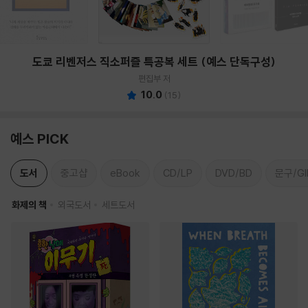
도쿄 리벤저스 직소퍼즐 특공복 세트 (예스 단독구성)
편집부 저
10.0
(
15
)
예스 PICK
도서
중고샵
eBook
CD/LP
DVD/BD
문구/GI
화제의 책
외국도서
세트도서