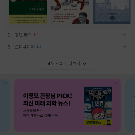
2
청년 패스
2
관련상품 보이기/감축
3
오디세이아
1
관련상품 보이기/감축
4위~10위
더보기