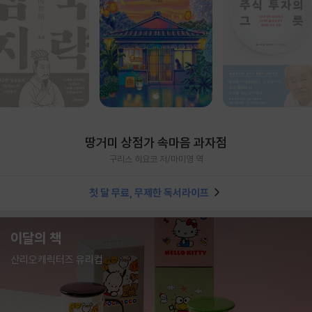
땅거미 상점가 속마음 과자점
구리스 히요코 저/마미영 역
첫 달 무료, 무제한 독서라이프
이달의 책
산리오캐릭터즈 유리컵