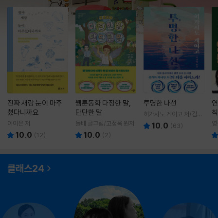
진짜 새랑 눈이 마주
웹툰동화 다정한 말,
투명한 나선
연
쳤다니까요
단단한 말
칙
히가시노 게이고 저/김선
영 역
이이은 저
돌배 글그림/고정욱 원저
영
10.0
(
63
)
10.0
10.0
(
12
)
(
2
)
클래스24