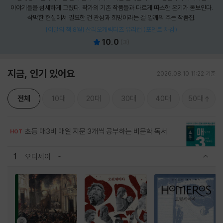
이야기들을 섬세하게 그렸다. 작가의 기존 작품들과 다르게 따스한 온기가 돋보인다.
삭막한 현실에서 필요한 건 관심과 희망이라는 걸 일깨워 주는 작품집.
[이달의 책 8월] 산리오캐릭터즈 유리컵 (포인트 차감)
10.0
(
3
)
지금, 인기 있어요
2026.08.10 11:22 기준
전체
10대
20대
30대
40대
50대
초등 매3비 매일 지문 3개씩 공부하는 비문학 독서
HOT
1
오디세이
관련상품 보이기/감축