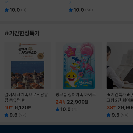
책
기
10.0
10.0
(
3
)
(
50
)
#기간한정특가
걸어서 세계속으로 - 남유
핑크퐁 상어가족 마이크
★기간특가★[
럽 동유럽 편
크림 2단 화이
24
22,900
%
원
10
6,120
38
29,90
%
원
%
10.0
(
4
)
9.6
9.5
(
27
)
(
94
)