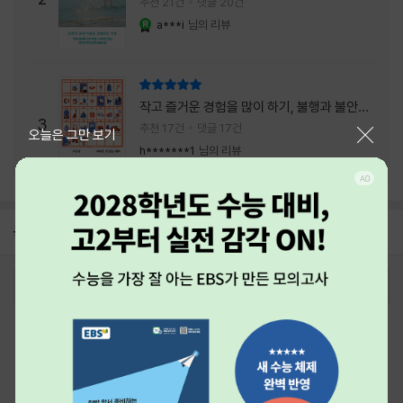
추천 21건
댓글 20건
a***i
님의 리뷰
YES마니아 : 로얄
리뷰 총점
작고 즐거운 경험을 많이 하기, 불행과 불안을
3
회피하지 말기, 그리고 좋은 사람을 많이 만나
추천 17건
댓글 17건
닫기
오늘은 그만 보기
기.
h*******1
님의 리뷰
공지
26년 NBCI 수상 안내
2026-08-01
로그인
최근 본 상품
주문/배송
고객센터 1544-3800
티켓 1544-6399
중고샵 1566-4295
eBook 1:1문의/채팅상담
예스이십사(주) 사업자 정보
이용약관
개인정보처리방침
청소년보호정책