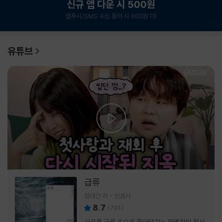
신규 앱 다운 시 500원
앱푸시/SMS 수신 동의 시 600원 더!
1
/
6
유튜브
급류
정대건 저
민음사
8.7
(
701
)