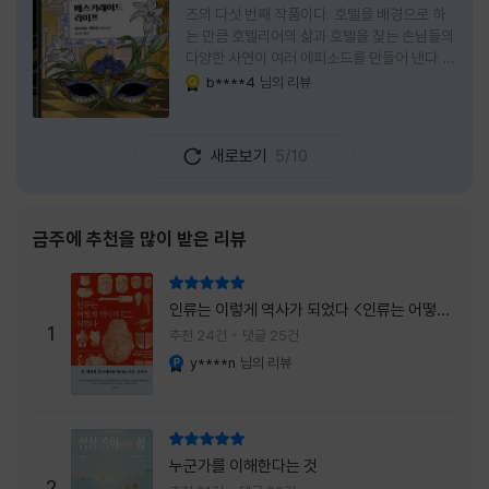
즈의 다섯 번째 작품이다. 호텔을 배경으로 하
는 만큼 호텔리어의 삶과 호텔을 찾는 손님들의
다양한 사연이 여러 에피소드를 만들어 낸다.
주인공은 호텔리어로서의 완벽함을 꿈꾸는 야
b****4
님의 리뷰
YES마니아 : 골드
마기시 나오미와 닛타 고스케다. 물론 고스케는
네 번째 이야기까지는 형사였다. 사건을 해결하
는 과정에서 나오미가 다치게 되자, 고스케는
새로보기
5/10
모든 책임을 지고 형사직에서 물러난다. 하지만
그동안 호텔에서 쌓은 인연 덕분에 호텔 코르테
시아 도쿄에서 함께 일해 보지 않겠느냐는 제안
을 받게 된다. 그렇게 끝난 4권 이후, 나는 5권
금주에 추천을 많이 받은 리뷰
이 출간되기만을 기다렸다. 형사가 아닌 호텔리
어가 된 닛타 고스케의 모습이 무척 궁금했기
리뷰 총점
때문이다. 그동안 호텔에서 잠복 수사를 하며
인류는 이렇게 역사가 되었다 <인류는 어떻게
어설픈 호텔리어의 가면을 쓰고 있었다면, 이제
1
역사가 되었나>
추천 24건
댓글 25건
는 가면
y****n
님의 리뷰
YES마니아 : 플래티넘
리뷰 총점
누군가를 이해한다는 것
2