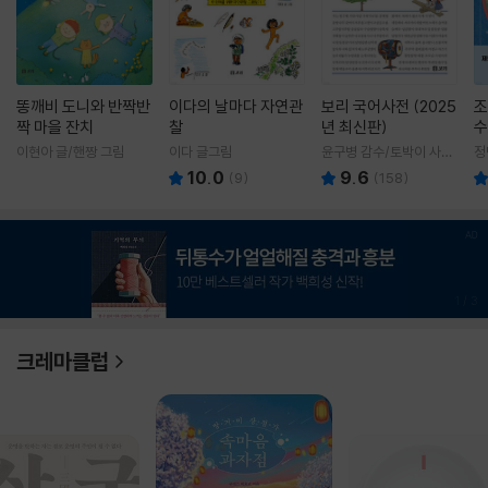
똥깨비 도니와 반짝반
이다의 날마다 자연관
보리 국어사전 (2025
조
짝 마을 잔치
찰
년 최신판)
수
이현아 글/핸짱 그림
이다 글그림
윤구병 감수/토박이 사전
정
편찬실 편
10.0
9.6
(
9
)
(
158
)
1
/
3
크레마클럽