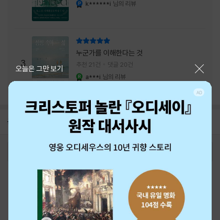
내는 최상의 시너지...
k******i
님의 리뷰
YES마니아 : 플래티넘
리뷰 총점
누군가를 이해한다는 것
3
추천 21건
댓글 20건
닫기
오늘은 그만 보기
a***i
님의 리뷰
YES마니아 : 로얄
공지
26년 NBCI 수상 안내
2026-08-01
로그인
최근 본 상품
주문/배송
고객센터 1544-3800
티켓 1544-6399
중고샵 1566-4295
eBook 1:1문의/채팅상담
예스이십사(주) 사업자 정보
이용약관
개인정보처리방침
청소년보호정책