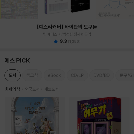
[예스리커버] 타이탄의 도구들
팀 페리스 저/박선령,정지현 공역
9.3
(
1,396
)
예스 PICK
도서
중고샵
eBook
CD/LP
DVD/BD
문구/GI
화제의 책
외국도서
세트도서