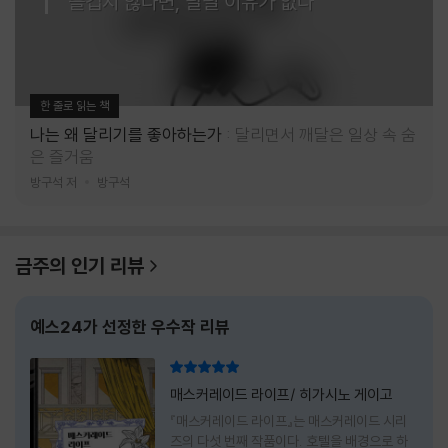
즐겁지 않다면, 달릴 이유가 없다
한 줄로 읽는 책
나는 왜 달리기를 좋아하는가
달리면서 깨달은 일상 속 숨
은 즐거움
방구석 저
방구석
금주의 인기 리뷰
예스24가 선정한 우수작 리뷰
리뷰 총점
매스커레이드 라이프/ 히가시노 게이고
『매스커레이드 라이프』는 매스커레이드 시리
즈의 다섯 번째 작품이다. 호텔을 배경으로 하