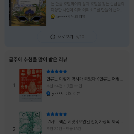
는 만큼 호텔리어의 삶과 호텔을 찾는 손님들의
다양한 사연이 여러 에피소드를 만들어 낸다.
주인공은 호텔리어로서의 완벽함을 꿈꾸는 야
b****4
님의 리뷰
YES마니아 : 골드
마기시 나오미와 닛타 고스케다. 물론 고스케는
네 번째 이야기까지는 형사였다. 사건을 해결하
는 과정에서 나오미가 다치게 되자, 고스케는
새로보기
5/10
모든 책임을 지고 형사직에서 물러난다. 하지만
그동안 호텔에서 쌓은 인연 덕분에 호텔 코르테
시아 도쿄에서 함께 일해 보지 않겠느냐는 제안
을 받게 된다. 그렇게 끝난 4권 이후, 나는 5권
금주에 추천을 많이 받은 리뷰
이 출간되기만을 기다렸다. 형사가 아닌 호텔리
어가 된 닛타 고스케의 모습이 무척 궁금했기
리뷰 총점
때문이다. 그동안 호텔에서 잠복 수사를 하며
인류는 이렇게 역사가 되었다 <인류는 어떻게
어설픈 호텔리어의 가면을 쓰고 있었다면, 이제
1
역사가 되었나>
추천 24건
댓글 25건
는 가면
y****n
님의 리뷰
YES마니아 : 플래티넘
리뷰 총점
로버트 잭슨 베넷 《오염된 잔》, 가상의 제국이
주는 실감과 미스터리 사건의 치밀함이 이루어
2
추천 22건
댓글 18건