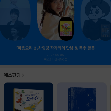
『마음요리 2』차영경 작가와의 만남 & 독후 활동
2026.09.05.
예스24 강서NC점
예스펀딩