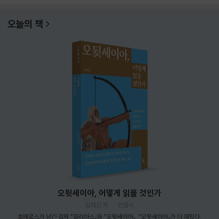
오늘의 책
오뒷세이아, 어떻게 읽을 것인가
김태진 저
민음사
호메로스가 남긴 걸작 『일리아스』와 『오뒷세이아』. 『오뒷세이아』가 더 재밌다.