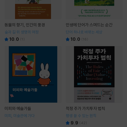
동물의 향기, 인간의 풍경
인생에 단어가 스며드는 순간
숲과 길 위 생명의 여정
단어 하나로 바뀌는 세상
10.0
10.0
(
1
)
(
16
)
미피와 예술가들
적정 주가 가치투자 법칙
미피, 미술관에 가다
평생 쓸 수 있는 원칙
9.9
(
42
)