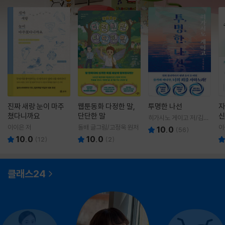
진짜 새랑 눈이 마주
웹툰동화 다정한 말,
투명한 나선
자
쳤다니까요
단단한 말
신
히가시노 게이고 저/김선
영 역
이이은 저
돌배 글그림/고정욱 원저
이
10.0
(
56
)
10.0
10.0
(
12
)
(
2
)
클래스24