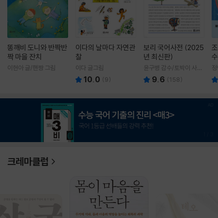
똥깨비 도니와 반짝반
이다의 날마다 자연관
보리 국어사전 (2025
조
짝 마을 잔치
찰
년 최신판)
수
이현아 글/핸짱 그림
이다 글그림
윤구병 감수/토박이 사전
정
편찬실 편
10.0
9.6
(
9
)
(
158
)
1
/
3
크레마클럽