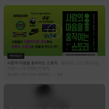
북트레일러
사람의 마음을 움직이는 스토리
공유되는 순간 완성되는
브랜드 스토리텔링의 원칙
로빈 랜디,그레그 브라운 저/최은아 역
알레