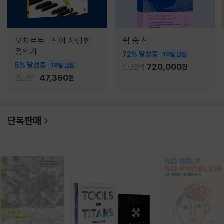
모차르트 : 신이 사랑한
쉼 숨 섬
음악가
72% 달성중
10일 남음
5% 달성중
18일 남음
720,000
펀딩금액
원
47,360
펀딩금액
원
단독판매