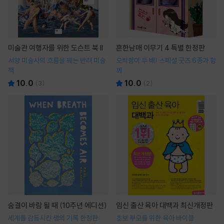
미술관 여행자를 위한 도슨트 북 II
흔한남매 이무기 4 특별 한정판
서양 미술사의 흐름을 꿰는 반려 미술
오싹함이 두 배! 스페셜 굿즈 6종과 함
책
께
10.0
10.0
(
3
)
(
2
)
숨결이 바람 될 때 (10주년 에디션)
임신 출산 육아 대백과 최신개정판
세계를 감동시킨 생의 기록 한정판
초보 부모를 위한 육아 바이블