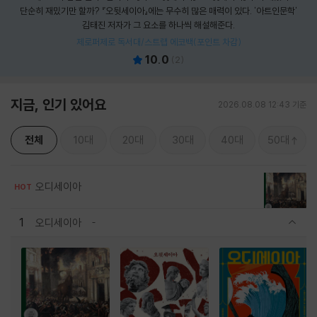
단순히 재밌기만 할까? 『오뒷세이아』에는 무수히 많은 매력이 있다. '아트인문학'
김태진 저자가 그 요소를 하나씩 해설해준다.
제로퍼제로 독서대/스트랩 에코백(포인트 차감)
10.0
(
2
)
지금, 인기 있어요
2026.08.08 12:43 기준
전체
10대
20대
30대
40대
50대
오디세이아
HOT
1
오디세이아
관련상품 보이기/감축