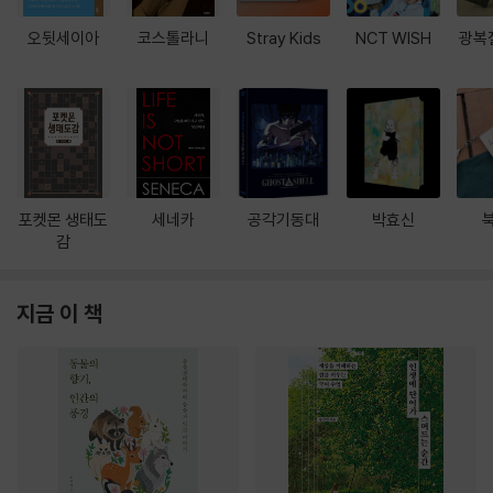
오뒷세이아
코스톨라니
Stray Kids
NCT WISH
광복
포켓몬 생태도
세네카
공각기동대
박효신
감
지금 이 책