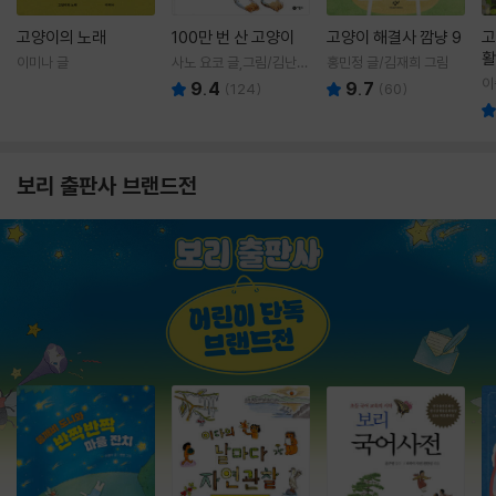
고양이의 노래
100만 번 산 고양이
고양이 해결사 깜냥 9
고
활
이미나 글
사노 요코 글,그림/김난주
홍민정 글/김재희 그림
렇
역
이
9.4
9.7
(
124
)
(
60
)
보리 출판사 브랜드전