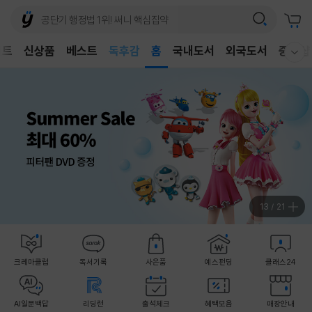
어린이
독후감
벤트
신상품
베스트
홈
국내도서
외국도서
중고샵
웰컴메뉴 모두보기
어린이
14
/
21
크레마클럽
독서기록
사은품
예스펀딩
클래스24
AI일문백답
리딩런
출석체크
혜택모음
매장안내