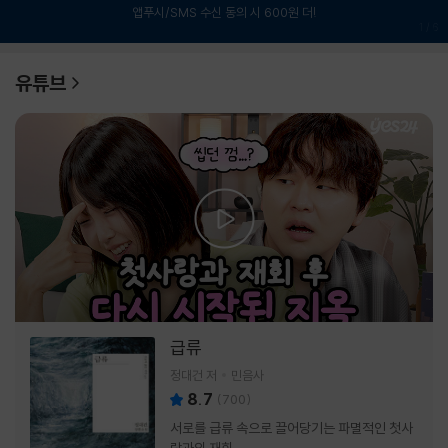
앱푸시/SMS 수신 동의 시 600원 더!
1
/
6
유튜브
급류
정대건 저
민음사
8.7
(
700
)
서로를 급류 속으로 끌어당기는 파멸적인 첫사