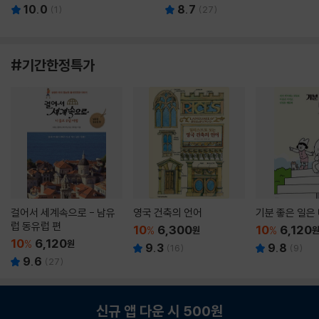
10.0
8.7
(
1
)
(
27
)
#기간한정특가
걸어서 세계속으로 - 남유
영국 건축의 언어
기분 좋은 일은
럽 동유럽 편
10
6,300
10
6,120
%
원
%
10
6,120
%
원
9.3
9.8
(
16
)
(
9
)
9.6
(
27
)
신규 앱 다운 시 500원