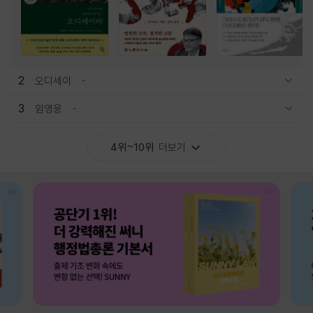
2
오디세이
관련상품 보이기/감축
3
임영웅
관련상품 보이기/감축
4위~10위
더보기