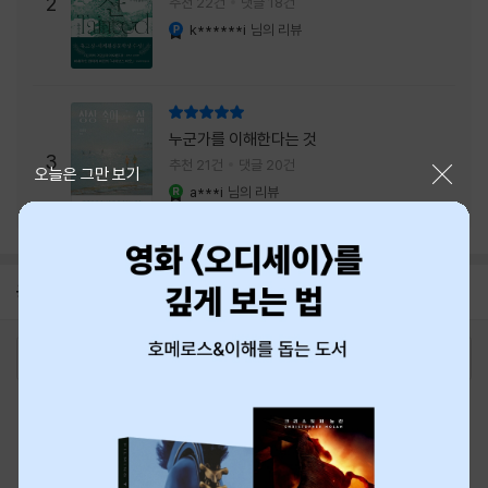
주는 실감과 미스터리 사건의 치밀함이 이루어
2
추천 22건
댓글 18건
내는 최상의 시너지...
k******i
님의 리뷰
YES마니아 : 플래티넘
리뷰 총점
누군가를 이해한다는 것
3
추천 21건
댓글 20건
닫기
오늘은 그만 보기
a***i
님의 리뷰
YES마니아 : 로얄
공지
8월 신용카드 무이자할부 안내
2026-08-01
로그인
최근 본 상품
주문/배송
고객센터 1544-3800
티켓 1544-6399
중고샵 1566-4295
eBook 1:1문의/채팅상담
예스이십사(주) 사업자 정보