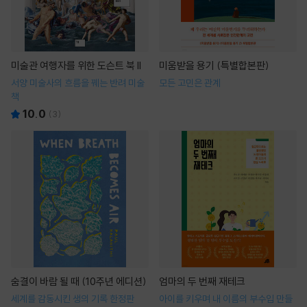
미술관 여행자를 위한 도슨트 북 II
미움받을 용기 (특별합본판)
서양 미술사의 흐름을 꿰는 반려 미술
모든 고민은 관계
책
10.0
(
3
)
숨결이 바람 될 때 (10주년 에디션)
엄마의 두 번째 재테크
세계를 감동시킨 생의 기록 한정판
아이를 키우며 내 이름의 부수입 만들