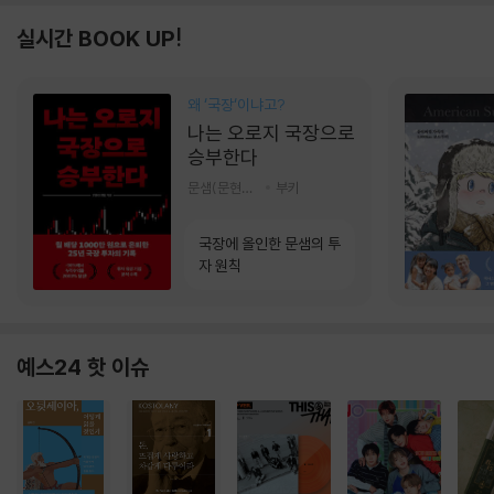
실시간 BOOK UP!
왜 ‘국장‘이냐고?
나는 오로지 국장으로
승부한다
문샘(문현철) 저
부키
국장에 올인한 문샘의 투
자 원칙
예스24 핫 이슈