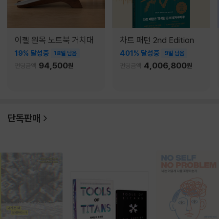
이젤 원목 노트북 거치대
차트 패턴 2nd Edition
19% 달성중
401% 달성중
18일 남음
9일 남음
94,500
4,006,800
펀딩금액
원
펀딩금액
원
단독판매