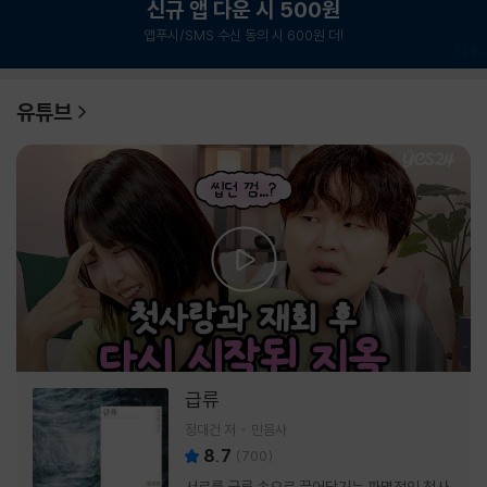
신규 앱 다운 시 500원
앱푸시/SMS 수신 동의 시 600원 더!
1
/
6
유튜브
급류
정대건 저
민음사
8.7
(
700
)