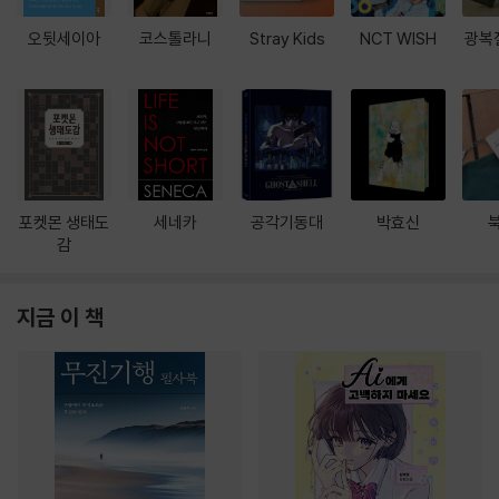
오뒷세이아
코스톨라니
Stray Kids
NCT WISH
광복
포켓몬 생태도
세네카
공각기동대
박효신
감
지금 이 책