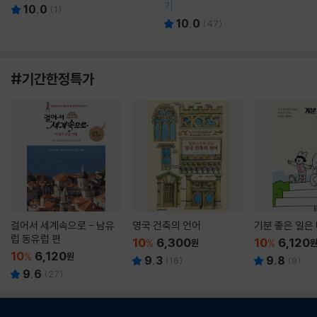
기
10.0
(
1
)
10.0
(
47
)
#기간한정특가
걸어서 세계속으로 - 남유
영국 건축의 언어
기분 좋은 일은
럽 동유럽 편
10
6,300
10
6,120
%
원
%
10
6,120
%
원
9.3
9.8
(
16
)
(
9
)
9.6
(
27
)