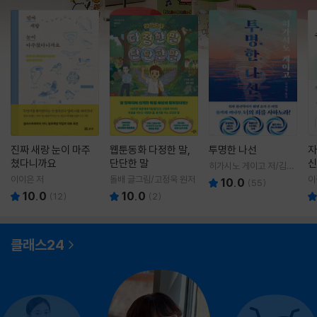
진짜 새랑 눈이 마주
웹툰동화 다정한 말,
투명한 나선
자
쳤다니까요
단단한 말
신
히가시노 게이고 저/김선
영 역
이이은 저
돌배 글그림/고정욱 원저
이
10.0
(
55
)
10.0
10.0
(
12
)
(
2
)
클래스24