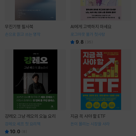
무진기행 필사북
AI에게 고백하지 마세요
손으로 읽고 쓰는 명작
로그아웃 불가 첫사랑
9.8
(
35
)
걍레오 그냥 레오의 오늘 요리
지금 꼭 사야 할 ETF
강레오 셰프 첫 요리책
돈이 몰리는 시장을 사라
10.0
(
8
)