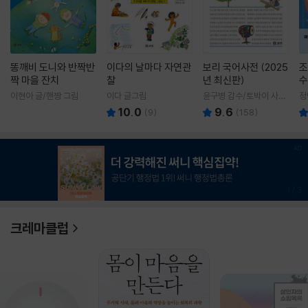
똥깨비 도니와 반짝반
이다의 날마다 자연관
보리 국어사전 (2025
조
짝 마을 잔치
찰
년 최신판)
수
이현아 글/핸짱 그림
이다 글그림
윤구병 감수/토박이 사전
정
편찬실 편
10.0
9.6
(
9
)
(
158
)
1
/
3
크레마클럽