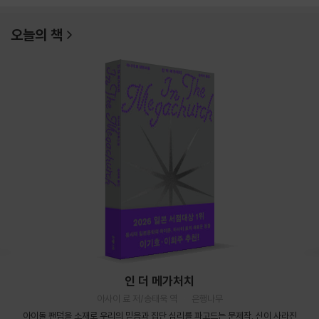
오늘의 책
인 더 메가처치
아사이 료 저/송태욱 역
은행나무
아이돌 팬덤을 소재로 우리의 믿음과 집단 심리를 파고드는 문제작. 신이 사라진