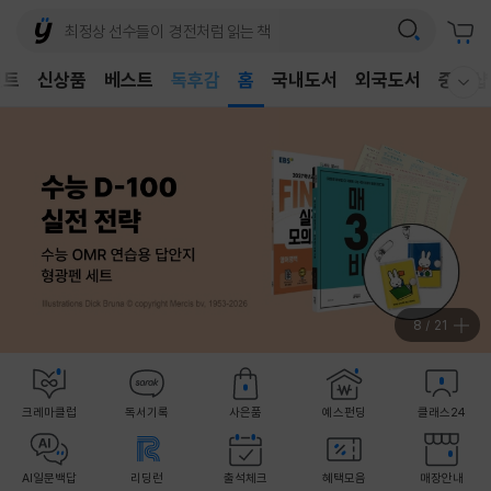
어린이
벤트
신상품
베스트
독후감
홈
국내도서
외국도서
중고샵
웰컴메뉴 모두보기
어린이
8
/
21
크레마클럽
독서기록
사은품
예스펀딩
클래스24
AI일문백답
리딩런
출석체크
혜택모음
매장안내