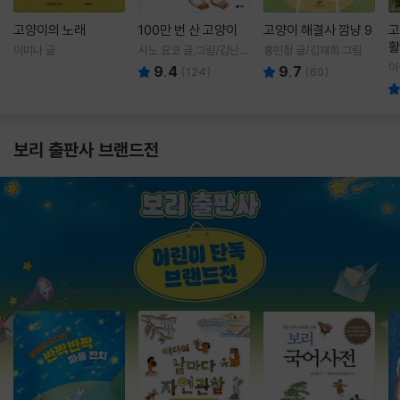
고양이의 노래
100만 번 산 고양이
고양이 해결사 깜냥 9
고
활
이미나 글
사노 요코 글,그림/김난주
홍민정 글/김재희 그림
렇
역
이
9.4
9.7
(
124
)
(
60
)
보리 출판사 브랜드전