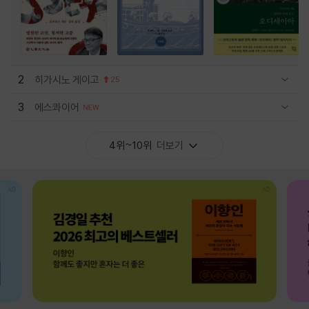
2
히가시노 게이고
25
관련상품 보이기/감축
3
에스콰이어
관련상품 보이기/감축
4위~10위
더보기