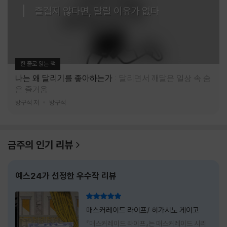
즐겁지 않다면, 달릴 이유가 없다
한 줄로 읽는 책
나는 왜 달리기를 좋아하는가
달리면서 깨달은 일상 속 숨
은 즐거움
방구석 저
방구석
금주의 인기 리뷰
예스24가 선정한 우수작 리뷰
리뷰 총점
매스커레이드 라이프/ 히가시노 게이고
『매스커레이드 라이프』는 매스커레이드 시리