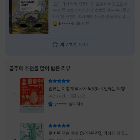
즈의 다섯 번째 작품이다. 호텔을 배경으로 하
는 만큼 호텔리어의 삶과 호텔을 찾는 손님들의
다양한 사연이 여러 에피소드를 만들어 낸다.
주인공은 호텔리어로서의 완벽함을 꿈꾸는 야
b****4
님의 리뷰
YES마니아 : 골드
마기시 나오미와 닛타 고스케다. 물론 고스케는
네 번째 이야기까지는 형사였다. 사건을 해결하
는 과정에서 나오미가 다치게 되자, 고스케는
새로보기
5/10
모든 책임을 지고 형사직에서 물러난다. 하지만
그동안 호텔에서 쌓은 인연 덕분에 호텔 코르테
시아 도쿄에서 함께 일해 보지 않겠느냐는 제안
을 받게 된다. 그렇게 끝난 4권 이후, 나는 5권
금주에 추천을 많이 받은 리뷰
이 출간되기만을 기다렸다. 형사가 아닌 호텔리
어가 된 닛타 고스케의 모습이 무척 궁금했기
리뷰 총점
때문이다. 그동안 호텔에서 잠복 수사를 하며
인류는 이렇게 역사가 되었다 <인류는 어떻게
어설픈 호텔리어의 가면을 쓰고 있었다면, 이제
1
역사가 되었나>
추천 24건
댓글 25건
는 가면
y****n
님의 리뷰
YES마니아 : 플래티넘
리뷰 총점
로버트 잭슨 베넷 《오염된 잔》, 가상의 제국이