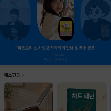
『마음요리 2』차영경 작가와의 만남 & 독후 활동
2026.09.05.
예스24 강서NC점
예스펀딩