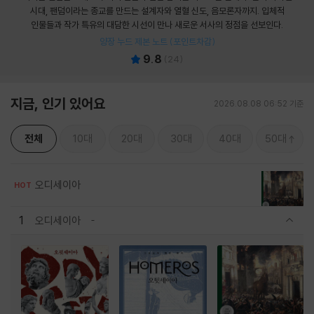
시대, 팬덤이라는 종교를 만드는 설계자와 열혈 신도, 음모론자까지. 입체적
인물들과 작가 특유의 대담한 시선이 만나 새로운 서사의 정점을 선보인다.
양장 누드 제본 노트 (포인트차감)
9.8
(
24
)
지금, 인기 있어요
2026.08.08 06:52 기준
전체
10대
20대
30대
40대
50대
오디세이아
HOT
1
오디세이아
관련상품 보이기/감축