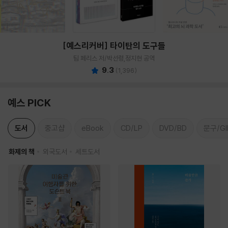
[예스리커버] 타이탄의 도구들
팀 페리스 저/박선령,정지현 공역
9.3
(
1,396
)
예스 PICK
도서
중고샵
eBook
CD/LP
DVD/BD
문구/GI
화제의 책
외국도서
세트도서