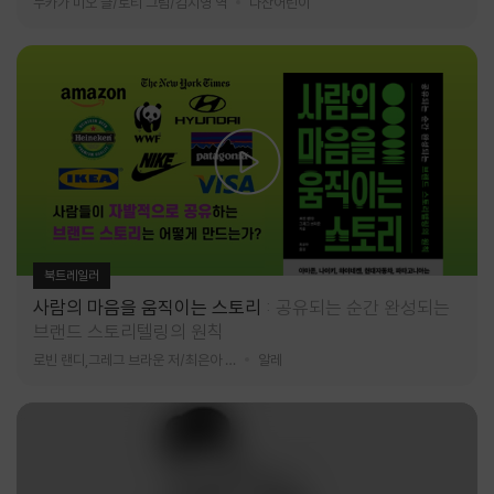
누카가 미오 글/토티 그림/김지영 역
다산어린이
북트레일러
사람의 마음을 움직이는 스토리
공유되는 순간 완성되는
브랜드 스토리텔링의 원칙
로빈 랜디,그레그 브라운 저/최은아 역
알레