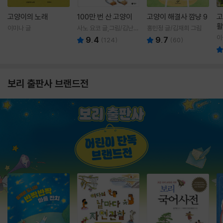
고양이의 노래
100만 번 산 고양이
고양이 해결사 깜냥 9
고
활
이미나 글
사노 요코 글,그림/김난주
홍민정 글/김재희 그림
렇
역
이
9.4
9.7
(
124
)
(
60
)
보리 출판사 브랜드전