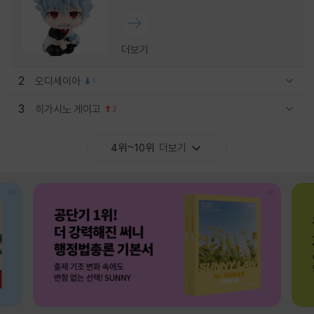
더보기
2
오디세이아
1
관련상품 보이기/감축
3
히가시노 게이고
2
관련상품 보이기/감축
4위~10위
더보기