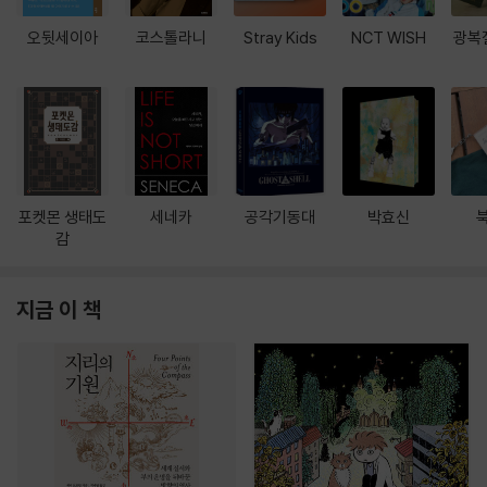
오뒷세이아
코스톨라니
Stray Kids
NCT WISH
광복
포켓몬 생태도
세네카
공각기동대
박효신
감
지금 이 책