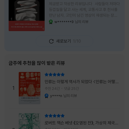
제공받고 작성한 리뷰입니다 사람들이 저마다
등껍질을 달고 사는 세계, 교통사고 후 천사를
만난 남자, 고인이 남긴 영상이 재생되는 장례
식장에서 똥을 싼 개. 이 책에는 몇 줄만 읽어도
w*******9
님의 리뷰
YES마니아 : 로얄
그다음 장면이 궁금해지는 이야기들이 가득하
다. 한 편만 읽고 덮으려 했는데, 다음 이야기로
넘어가 있었다. 소설을 읽으면서 잘 만든 단편
새로보기
1/10
애니메이션 여러 편을 차례로 보는 기분이 들었
다. (이건 저자가 픽사 애니메이터라는 소개 글
을 봐서 더 그렇게 생각했을 수도 있다.) 장면은
선명하게 그려졌고, 한 편이 끝날 때마다 질문
금주에 추천을 많이 받은 리뷰
이 뒤따라왔다. 감출 수 없는 세계는 더 다정할
까 「등껍질」의 세계에서 사람들은 저마다 다른
리뷰 총점
등껍질을 달고 살아간다. 몸의 일부이면서 한
인류는 이렇게 역사가 되었다 <인류는 어떻게
사람을 표현하는 수단
1
역사가 되었나>
추천 24건
댓글 25건
y****n
님의 리뷰
YES마니아 : 플래티넘
리뷰 총점
로버트 잭슨 베넷 《오염된 잔》, 가상의 제국이