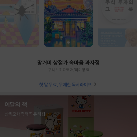
땅거미 상점가 속마음 과자점
구리스 히요코 저/마미영 역
첫 달 무료, 무제한 독서라이프
이달의 책
산리오캐릭터즈 유리컵