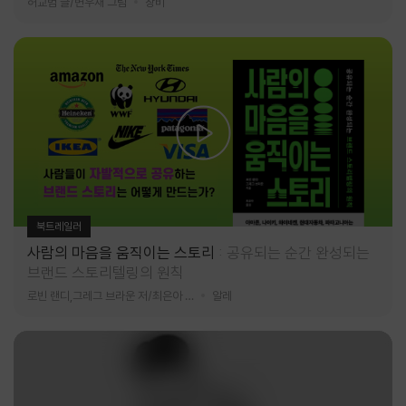
허교범 글/변우재 그림
창비
북트레일러
사람의 마음을 움직이는 스토리
공유되는 순간 완성되는
브랜드 스토리텔링의 원칙
로빈 랜디,그레그 브라운 저/최은아 역
알레