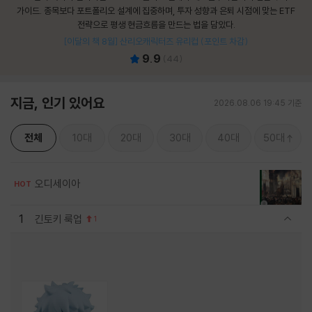
가이드. 종목보다 포트폴리오 설계에 집중하며, 투자 성향과 은퇴 시점에 맞는 ETF
전략으로 평생 현금흐름을 만드는 법을 담았다.
[이달의 책 8월] 산리오캐릭터즈 유리컵 (포인트 차감)
9.9
(
44
)
지금, 인기 있어요
2026.08.06 19:45 기준
전체
10대
20대
30대
40대
50대
오디세이아
HOT
1
긴토키 룩업
1
관련상품 보이기/감축