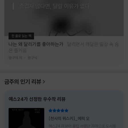
즐겁지 않다면, 달릴 이유가 없다
한 줄로 읽는 책
나는 왜 달리기를 좋아하는가
달리면서 깨달은 일상 속 숨
은 즐거움
방구석 저
방구석
금주의 인기 리뷰
예스24가 선정한 우수작 리뷰
리뷰 총점
[천사의 위스키]_에릭 오
예스24 리뷰어 클럽 서평단 자격으로 도서를