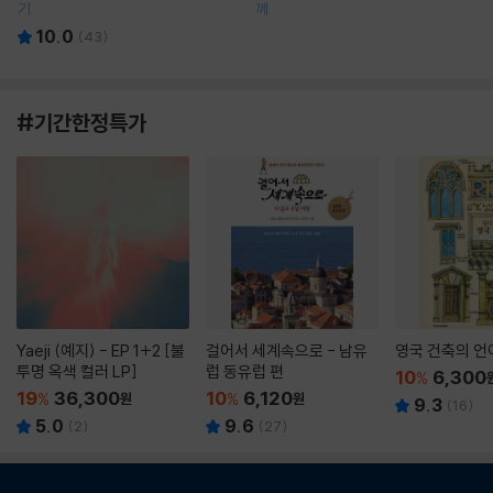
기
께
10.0
(
43
)
#기간한정특가
Yaeji (예지) - EP 1+2 [불
걸어서 세계속으로 - 남유
영국 건축의 언
투명 옥색 컬러 LP]
럽 동유럽 편
10
6,300
%
19
36,300
10
6,120
%
원
%
원
9.3
(
16
)
5.0
9.6
(
2
)
(
27
)