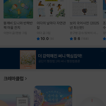
똥깨비 도니와 반짝반
이다의 날마다 자연관
보리 국어사전 (2025
조
짝 마을 잔치
찰
년 최신판)
수
이현아 글/핸짱 그림
이다 글그림
윤구병 감수/토박이 사전
정
편찬실 편
10.0
9.6
(
9
)
(
158
)
1
/
3
크레마클럽