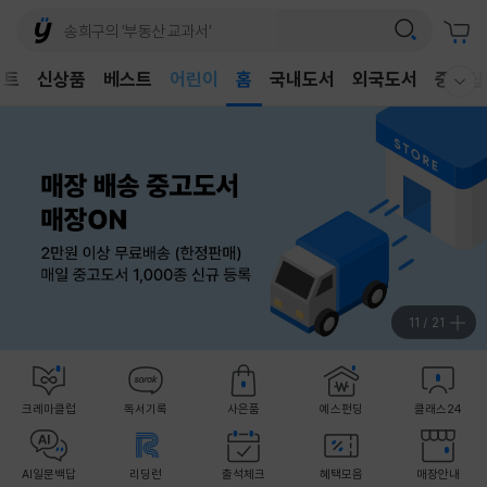
어린이
벤트
신상품
베스트
홈
국내도서
외국도서
중고샵
웰컴메뉴 모두보기
독후감
어린이
11
/
21
크레마클럽
독서기록
사은품
예스펀딩
클래스24
AI일문백답
리딩런
출석체크
혜택모음
매장안내