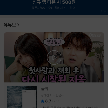
신규 앱 다운 시 500원
앱푸시/SMS 수신 동의 시 600원 더!
1
/
6
유튜브
급류
정대건 저
민음사
8.7
(
700
)