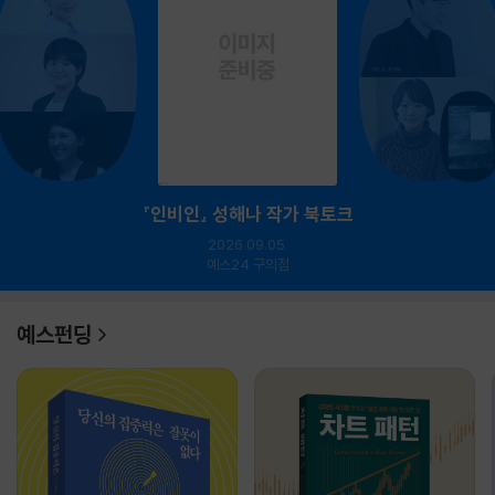
『인비인』 성해나 작가 북토크
2026.09.05.
예스24 구의점
예스펀딩