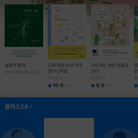
슬픔의 발견
진짜 새랑 눈이 마주
나이 60, 생판 남들과
웹
쳤다니까요
산다
단
바버라 블래츨리 저/제효
영 역
이이은 저
조선희 저
돌
10.0
9.9
(
12
)
(
27
)
클래스24