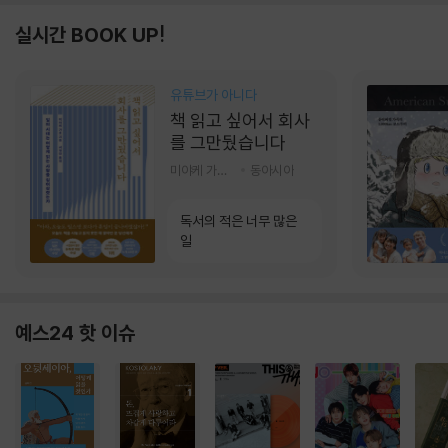
실시간 BOOK UP!
유튜브가 아니다
책 읽고 싶어서 회사
를 그만뒀습니다
미야케 가호 저/서영찬 역
동아시아
독서의 적은 너무 많은
일
예스24 핫 이슈