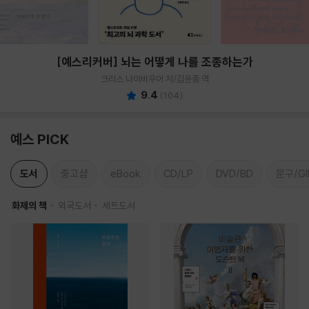
[예스리커버] 뇌는 어떻게 나를 조종하는가
크리스 나이바우어 저/김윤종 역
9.4
(
104
)
예스 PICK
도서
중고샵
eBook
CD/LP
DVD/BD
문구/GI
화제의 책
외국도서
세트도서