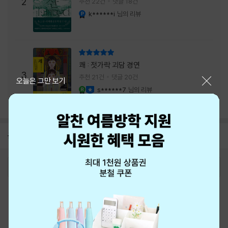
주는 실감과 미스터리 사건의 치밀함이 이루어
2
추천 22건
댓글 18건
내는 최상의 시너지...
k******i
님의 리뷰
YES마니아 : 플래티넘
리뷰 총점
쾌 : 젓가락 괴담 경연
3
추천 21건
댓글 20건
닫기
오늘은 그만 보기
s******7
님의 리뷰
YES마니아 : 로얄
이달의 사락
공지
8월 신용카드 무이자할부 안내
2026-08-01
로그인
최근 본 상품
주문/배송
고객센터 1544-3800
티켓 1544-6399
중고샵 1566-4295
eBook 1:1문의/채팅상담
예스이십사(주) 사업자 정보