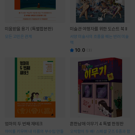
미움받을 용기 (특별합본판)
미술관 여행자를 위한 도슨트 북 II
모든 고민은 관계
서양 미술사의 흐름을 꿰는 반려 미술
책
10.0
(
3
)
엄마의 두 번째 재테크
흔한남매 이무기 4 특별 한정판
아이를 키우며 내 이름의 부수입 만들
오싹함이 두 배! 스페셜 굿즈 6종과 함