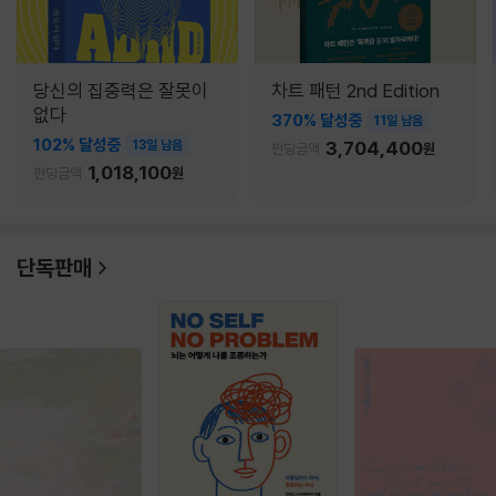
당신의 집중력은 잘못이
차트 패턴 2nd Edition
없다
370% 달성중
11일 남음
102% 달성중
13일 남음
3,704,400
펀딩금액
원
1,018,100
펀딩금액
원
단독판매