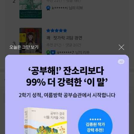
2
추천 22건
댓글 18건
내는 최상의 시너지...
k******i
님의 리뷰
YES마니아 : 플래티넘
리뷰 총점
쾌 : 젓가락 괴담 경연
3
추천 21건
댓글 20건
닫기
오늘은 그만 보기
s******7
님의 리뷰
YES마니아 : 로얄
이달의 사락
공지
26년 NBCI 수상 안내
2026-08-01
로그인
최근 본 상품
주문/배송
고객센터 1544-3800
티켓 1544-6399
중고샵 1566-4295
eBook 1:1문의/채팅상담
예스이십사(주) 사업자 정보