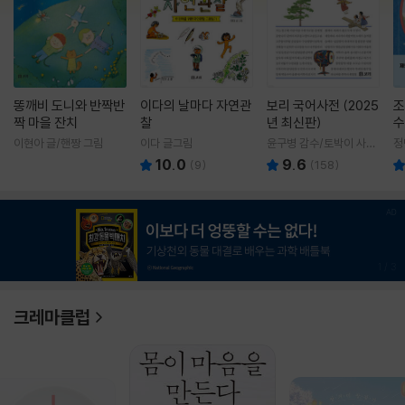
똥깨비 도니와 반짝반
이다의 날마다 자연관
보리 국어사전 (2025
조
짝 마을 잔치
찰
년 최신판)
수
이현아 글/핸짱 그림
이다 글그림
윤구병 감수/토박이 사전
정
편찬실 편
10.0
9.6
(
9
)
(
158
)
1
/
3
크레마클럽