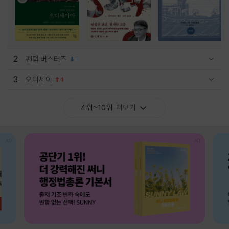
2
팬텀 버스터즈
1
관련상품 보이기/감축
3
오디세이
4
관련상품 보이기/감축
4위~10위
더보기