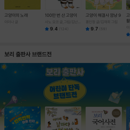
고양이의 노래
100만 번 산 고양이
고양이 해결사 깜냥 9
고
활
이미나 글
사노 요코 글,그림/김난주
홍민정 글/김재희 그림
렇
역
이
9.4
9.7
(
124
)
(
59
)
보리 출판사 브랜드전