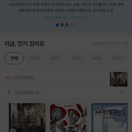
사실이라면 자기 존재 자체가 큰 문제가 되는 상황. 자신의 과거를 찾기 위해 과학
유튜버인 옛 친구와 함께 여정을 나서면서 펼쳐지는 로드트립 소설.
패브릭 북슬리브 (포인트차감)
9.9
(
52
)
지금, 인기 있어요
2026.08.06 12:24 기준
전체
10대
20대
30대
40대
50대
오디세이아
HOT
1
오디세이아
2
관련상품 보이기/감축