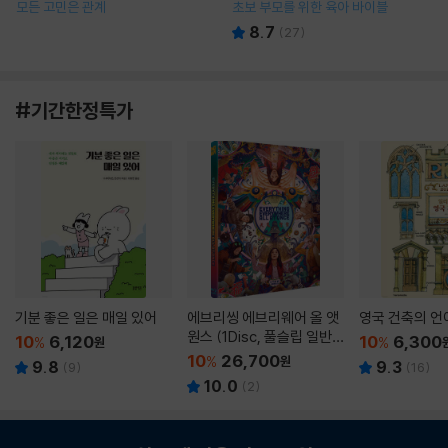
모든 고민은 관계
초보 부모를 위한 육아 바이블
8.7
(
27
)
#기간한정특가
기분 좋은 일은 매일 있어
에브리씽 에브리웨어 올 앳
영국 건축의 언
원스 (1Disc, 풀슬립 일반
10
6,120
10
6,300
%
원
%
판) : 블루레이
10
26,700
%
원
9.8
9.3
(
9
)
(
16
)
10.0
(
2
)