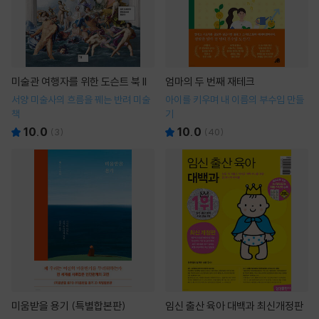
미술관 여행자를 위한 도슨트 북 II
엄마의 두 번째 재테크
서양 미술사의 흐름을 꿰는 반려 미술
아이를 키우며 내 이름의 부수입 만들
책
기
10.0
10.0
(
3
)
(
40
)
미움받을 용기 (특별합본판)
임신 출산 육아 대백과 최신개정판