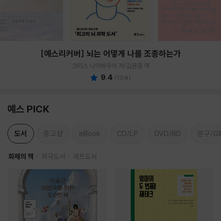
[예스리커버] 뇌는 어떻게 나를 조종하는가
크리스 나이바우어 저/김윤종 역
9.4
(
104
)
예스 PICK
도서
중고샵
eBook
CD/LP
DVD/BD
문구/GI
화제의 책
외국도서
세트도서