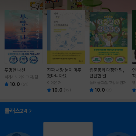
투명한 나선
진짜 새랑 눈이 마주
웹툰동화 다정한 말,
연
쳤다니까요
단단한 말
칙
히가시노 게이고 저/김선
영 역
이이은 저
돌배 글그림/고정욱 원저
영
10.0
(
51
)
10.0
10.0
(
12
)
(
2
)
클래스24