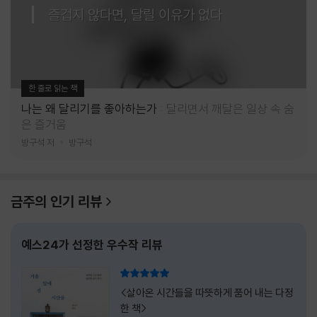
즐겁지 않다면, 달릴 이유가 없다
한 줄로 읽는 책
나는 왜 달리기를 좋아하는가
달리면서 깨달은 일상 속 숨
은 즐거움
방구석 저
방구석
금주의 인기 리뷰
예스24가 선정한 우수작 리뷰
리뷰 총점
<살아온 시간들을 따뜻하게 품어 내는 다정
한 책>