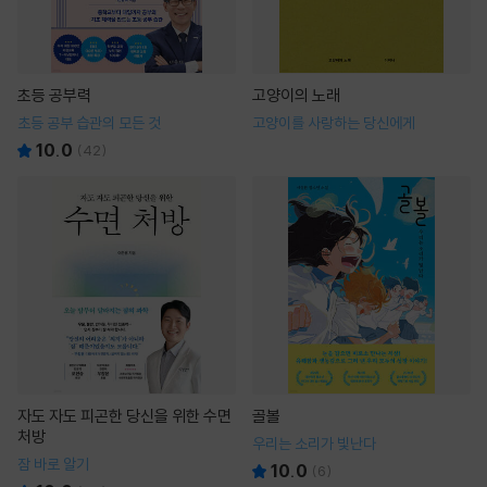
초등 공부력
고양이의 노래
초등 공부 습관의 모든 것
고양이를 사랑하는 당신에게
10.0
(
42
)
자도 자도 피곤한 당신을 위한 수면
골볼
처방
우리는 소리가 빛난다
잠 바로 알기
10.0
(
6
)