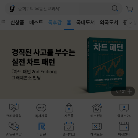
어린이
벤트
신상품
베스트
독후감
홈
국내도서
외국도서
중고샵
웰컴메뉴 모두보기
어린이
7
/
21
크레마클럽
독서기록
사은품
예스펀딩
클래스24
AI일문백답
리딩런
출석체크
혜택모음
매장안내