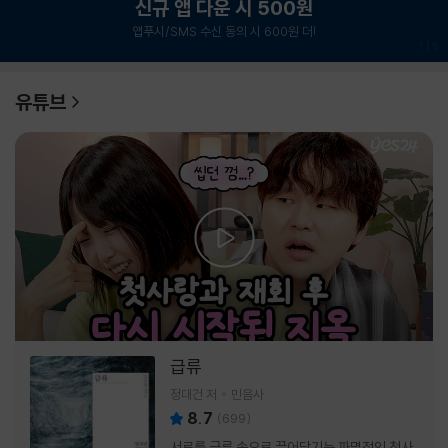
신규 앱 다운 시 500원
앱푸시/SMS 수신 동의 시 600원 더!
1
/
6
유튜브
급류
정대건 저
민음사
8.7
(
699
)
서로를 급류 속으로 끌어당기는 파멸적인 첫사