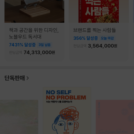
책과 공간을 위한 디자인,
브랜드를 찍는 사람들
노블우드 독서대
356% 달성중
오늘 마감
7431% 달성중
3일 남음
3,564,000
펀딩금액
원
74,313,000
펀딩금액
원
단독판매