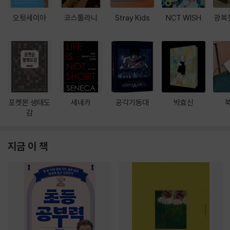
오뒷세이아
코스톨라니
Stray Kids
NCT WISH
광복
포켓몬 생태도
세네카
공각기동대
박효신
감
지금 이 책