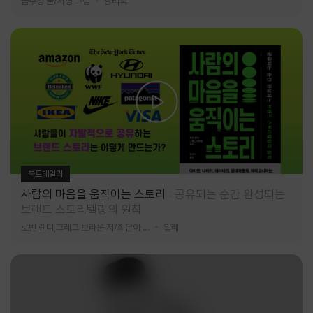
금수정 글/서영 그림
찰리북
북트레일러
사람의 마음을 움직이는 스토리
공유되는 순간 완성되는
브랜드 스토리텔링의 원칙
로빈 랜디,그레그 브라운 저/최은아 역
알레