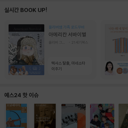
실시간 BOOK UP!
올리버쌤 가족 로드무비
아메리칸 서바이벌
올리버 그랜트,정다운 저
21세기북스
텍사스 탈출, 미네소타
이주기
예스24 핫 이슈