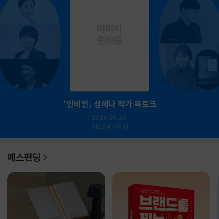
『인비인』 성해나 작가 북토크
2026.09.05.
예스24 구의점
예스펀딩