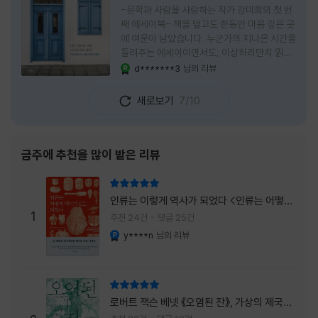
-문학과 사람을 사랑하는 작가 강미희의 첫 번
째 에세이북- 책을 덮고도 한동안 마음 깊은 곳
에 여운이 남았습니다. 누군가의 지나온 시간을
들려주는 에세이이면서도, 이상하리만치 읽는
사람 자신의 삶을 다시 돌아보게 만드는 책이었
d*******3
님의 리뷰
YES마니아 : 로얄
습니다. 그래서 이 책은 단순히 한 사람의 기록
으로 머물지 않고, 각자의 상처와 후회, 다 지나
새로보기
7/10
온 줄 알았던 마음의 결을 가만히 비추는 거울
처럼 다가왔습니다. 무엇보다 좋았던 점은 이
책이 큰 목소리로 삶의 답을 가르치려 하지 않
는다는 것, 대신 지나온 시간 속에서 비로소 알
금주에 추천을 많이 받은 리뷰
아차리게 되는 감정들, 놓아야 지켜지는 것들이
있고 무너지지 않는 것보다 다시 일어서는 일이
리뷰 총점
더 중요하다는 사실을 담담하게 보여줍니다. 그
인류는 이렇게 역사가 되었다 <인류는 어떻게
래서 읽는 내내 위로가 과장되지 않았고, 오히
1
역사가 되었나>
추천 24건
댓글 25건
려 그 절제된 진심 덕분에 더 오래 마음에 남았
y****n
님의 리뷰
YES마니아 : 플래티넘
습니다. 책 곳곳에
리뷰 총점
로버트 잭슨 베넷 《오염된 잔》, 가상의 제국이
주는 실감과 미스터리 사건의 치밀함이 이루어