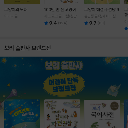
고양이의 노래
100만 번 산 고양이
고양이 해결사 깜냥 9
고
활
이미나 글
사노 요코 글,그림/김난주
홍민정 글/김재희 그림
렇
역
이
9.4
9.7
(
124
)
(
60
)
보리 출판사 브랜드전