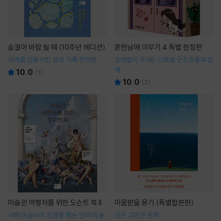
숨결이 바람 될 때 (10주년 에디션)
흔한남매 이무기 4 특별 한정판
세계를 감동시킨 생의 기록 한정판
오싹함이 두 배! 스페셜 굿즈 6종과 함
께
10.0
(
1
)
10.0
(
2
)
미술관 여행자를 위한 도슨트 북 II
미움받을 용기 (특별합본판)
서양 미술사의 흐름을 꿰는 반려 미술
모든 고민은 관계