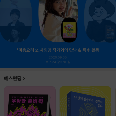
『마음요리 2』차영경 작가와의 만남 & 독후 활동
2026.09.05.
예스24 강서NC점
예스펀딩