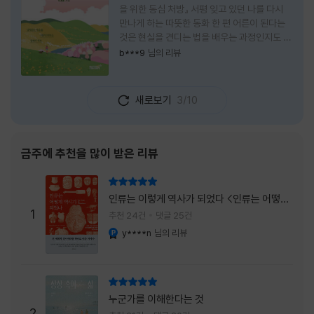
을 위한 동심 처방』 서평 잊고 있던 나를 다시
만나게 하는 따뜻한 동화 한 편 어른이 된다는
것은 현실을 견디는 법을 배우는 과정인지도 모
른다. 해야 할 일은 늘어나고, 책임은 무거워지
b***9
님의 리뷰
며, 마음껏 웃거나 울 수 있는 순간은 점점 줄어
든다. 어느새 우리는 어린 시절의 순수함보다
효율과 성과를 먼저 생각하는 사람이 되어간다.
새로보기
3/10
『어쩌면 동화는 어른을 위한 것 2 – 지친 영혼
을 위한 동심 처방』은 바로 그런 어른들에게 잠
시 쉬어가라고 손을 내미는 책이다. 처음 책 제
목을 보았을 때는 동화를 다시 읽는 감성 에세
금주에 추천을 많이 받은 리뷰
이 정도로 생각했다. 하지만 책장을 넘길수록
깨닫게 된다. 동화는 아이들만을 위한 이야기가
리뷰 총점
아니라, 삶에 지친 어른들의 마음을 치유하는
인류는 이렇게 역사가 되었다 <인류는 어떻게
가장 순수한 언어라는 사실을 말이다. 이 책은
1
역사가 되었나>
추천 24건
댓글 25건
익숙한
y****n
님의 리뷰
YES마니아 : 플래티넘
리뷰 총점
누군가를 이해한다는 것
2