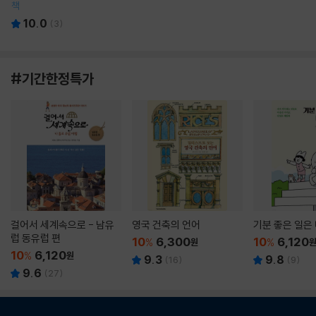
책
10.0
(
3
)
#기간한정특가
걸어서 세계속으로 - 남유
영국 건축의 언어
기분 좋은 일은
럽 동유럽 편
10
6,300
10
6,120
%
원
%
10
6,120
%
원
9.3
9.8
(
16
)
(
9
)
9.6
(
27
)