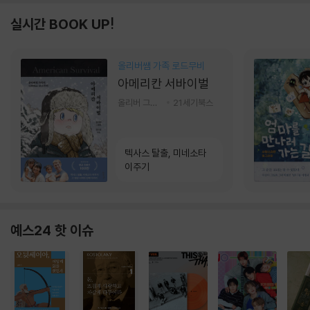
실시간 BOOK UP!
올리버쌤 가족 로드무비
아메리칸 서바이벌
올리버 그랜트,정다운 저
21세기북스
텍사스 탈출, 미네소타
이주기
예스24 핫 이슈