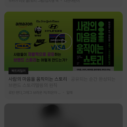
누카가 미오 글/토티 그림/김지영 역
다산어린이
북트레일러
사람의 마음을 움직이는 스토리
공유되는 순간 완성되는
브랜드 스토리텔링의 원칙
로빈 랜디,그레그 브라운 저/최은아 역
알레