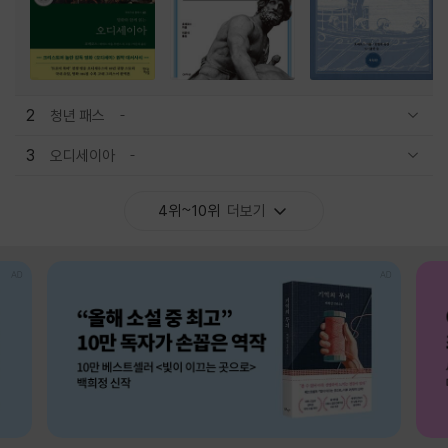
2
청년 패스
관련상품 보이기/감축
3
오디세이아
관련상품 보이기/감축
4위~10위
더보기