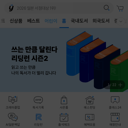
벤트
신상품
베스트
어린이
홈
국내도서
외국도서
중고샵
웰컴메뉴 모두보기
독후감
어린이
1
/
22
크레마클럽
독서기록
사은품
예스펀딩
클래스24
AI일문백답
리딩런
출석체크
혜택모음
매장안내