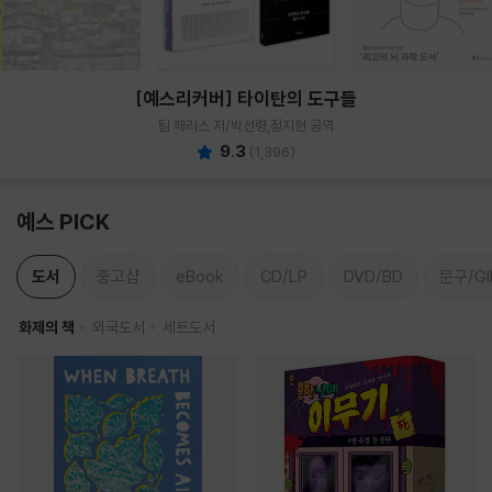
[예스리커버] 타이탄의 도구들
팀 페리스 저/박선령,정지현 공역
9.3
(
1,396
)
예스 PICK
도서
중고샵
eBook
CD/LP
DVD/BD
문구/GI
화제의 책
외국도서
세트도서