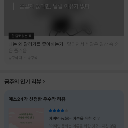
즐겁지 않다면, 달릴 이유가 없다
한 줄로 읽는 책
나는 왜 달리기를 좋아하는가
달리면서 깨달은 일상 속 숨
은 즐거움
방구석 저
방구석
금주의 인기 리뷰
예스24가 선정한 우수작 리뷰
리뷰 총점
어쩌면 동화는 어른을 위한 것 2
『어쩌면 동화는 어른을 위한 것 2 – 지친 영혼