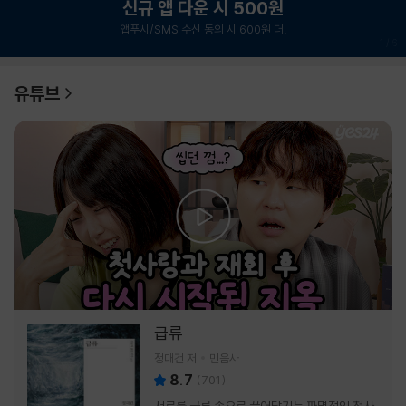
신규 앱 다운 시 500원
앱푸시/SMS 수신 동의 시 600원 더!
1
/
6
유튜브
급류
정대건 저
민음사
8.7
(
701
)