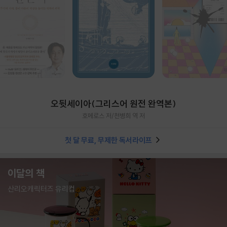
오뒷세이아(그리스어 원전 완역본)
호메로스 저/천병희 역 저
첫 달 무료, 무제한 독서라이프
이달의 책
산리오캐릭터즈 유리컵