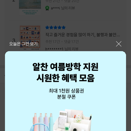
추천 21건
댓글 20건
a***i
님의 리뷰
YES마니아 : 로얄
리뷰 총점
작고 즐거운 경험을 많이 하기, 불행과 불안을
3
회피하지 말기, 그리고 좋은 사람을 많이 만나
추천 17건
댓글 17건
닫기
오늘은 그만 보기
기.
h*******1
님의 리뷰
공지
26년 NBCI 수상 안내
2026-08-01
로그인
최근 본 상품
주문/배송
고객센터 1544-3800
티켓 1544-6399
중고샵 1566-4295
eBook 1:1문의/채팅상담
예스이십사(주) 사업자 정보
이용약관
개인정보처리방침
청소년보호정책