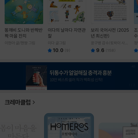
똥깨비 도니와 반짝반
이다의 날마다 자연관
보리 국어사전 (2025
조
짝 마을 잔치
찰
년 최신판)
수
이현아 글/핸짱 그림
이다 글그림
윤구병 감수/토박이 사전
정
편찬실 편
10.0
9.6
(
9
)
(
158
)
1
/
3
크레마클럽