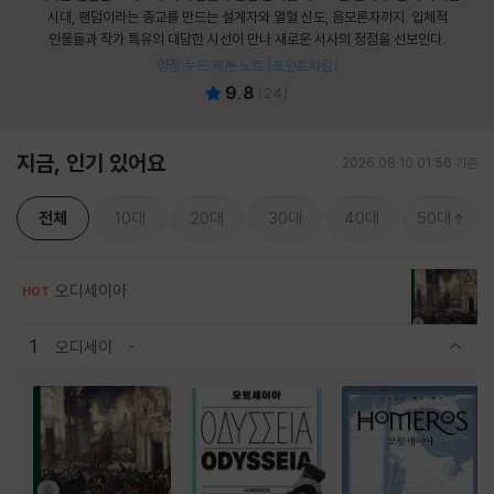
시대, 팬덤이라는 종교를 만드는 설계자와 열혈 신도, 음모론자까지. 입체적
인물들과 작가 특유의 대담한 시선이 만나 새로운 서사의 정점을 선보인다.
양장 누드 제본 노트 (포인트차감)
9.8
(
24
)
지금, 인기 있어요
2026.08.10 01:56 기준
전체
10대
20대
30대
40대
50대
오디세이아
HOT
1
오디세이
관련상품 보이기/감축