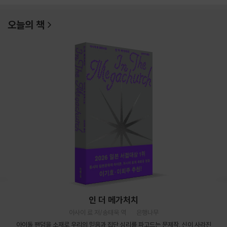
오늘의 책
인 더 메가처치
아사이 료 저/송태욱 역
은행나무
아이돌 팬덤을 소재로 우리의 믿음과 집단 심리를 파고드는 문제작. 신이 사라진