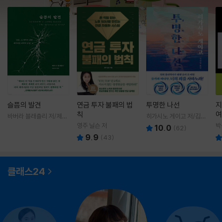
슬픔의 발견
연금 투자 불패의 법
투명한 나선
지
칙
여
바버라 블래츨리 저/제효
히가시노 게이고 저/김선
영 역
영 역
영주 닐슨 저
박
10.0
(
62
)
9.9
(
43
)
클래스24