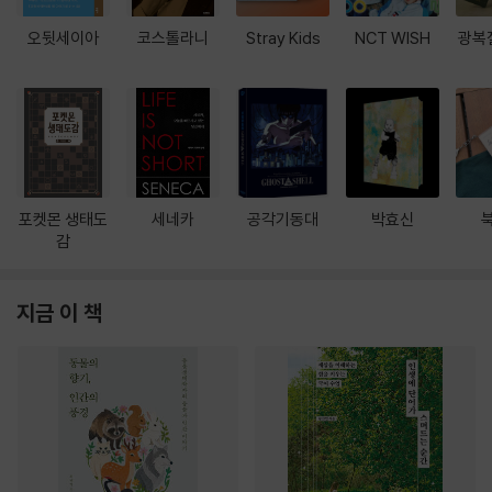
오뒷세이아
코스톨라니
Stray Kids
NCT WISH
광복
포켓몬 생태도
세네카
공각기동대
박효신
감
지금 이 책