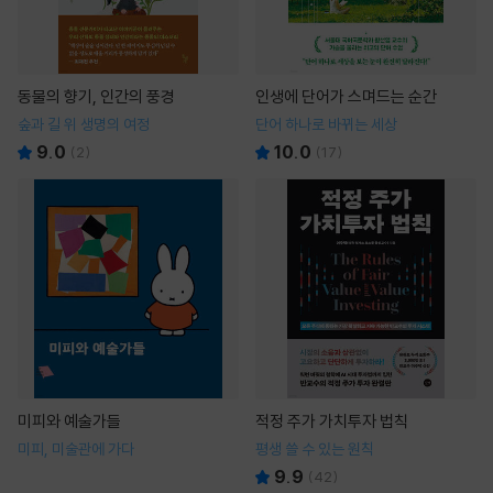
동물의 향기, 인간의 풍경
인생에 단어가 스며드는 순간
숲과 길 위 생명의 여정
단어 하나로 바뀌는 세상
9.0
10.0
(
2
)
(
17
)
미피와 예술가들
적정 주가 가치투자 법칙
미피, 미술관에 가다
평생 쓸 수 있는 원칙
9.9
(
42
)