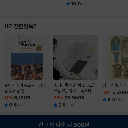
10.0
(
2
)
#기간한정특가
걸어서 세계속으로 - 남유
★기간특가★[예스굿즈]
영국 건축의 언
럽 동유럽 편
크림 2단 화이트 독서대
10
6,300
%
10
6,120
38
29,900
%
원
%
원
9.3
(
16
)
9.6
9.5
(
27
)
(
94
)
신규 앱 다운 시 500원