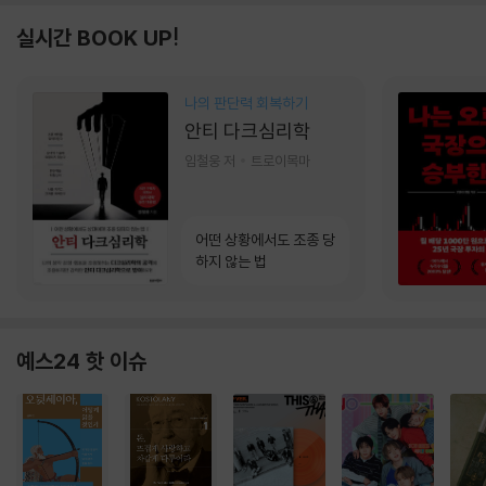
실시간 BOOK UP!
나의 판단력 회복하기
안티 다크심리학
임철웅 저
트로이목마
어떤 상황에서도 조종 당
하지 않는 법
예스24 핫 이슈