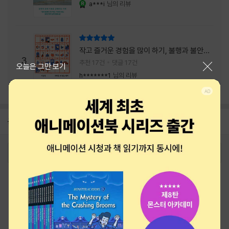
a***i
님의 리뷰
YES마니아 : 로얄
리뷰 총점
작고 즐거운 경험을 많이 하기, 불행과 불안을
3
회피하지 말기, 그리고 좋은 사람을 많이 만나
추천 17건
댓글 17건
닫기
오늘은 그만 보기
기.
h*******1
님의 리뷰
공지
26년 NBCI 수상 안내
2026-08-01
로그인
최근 본 상품
주문/배송
고객센터 1544-3800
티켓 1544-6399
중고샵 1566-4295
eBook 1:1문의/채팅상담
예스이십사(주) 사업자 정보
이용약관
개인정보처리방침
청소년보호정책
PC버전
회사소개
거래처관계자께