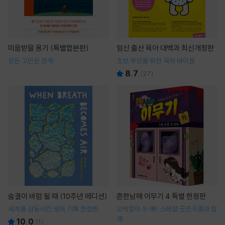
미움받을 용기 (특별합본판)
임신 출산 육아 대백과 최신개정판
모든 고민은 관계
초보 부모를 위한 육아 바이블
8.7
(
27
)
숨결이 바람 될 때 (10주년 에디션)
흔한남매 이무기 4 특별 한정판
세계를 감동시킨 생의 기록 한정판
오싹함이 두 배! 스페셜 굿즈 6종과 함
께
10.0
(
1
)