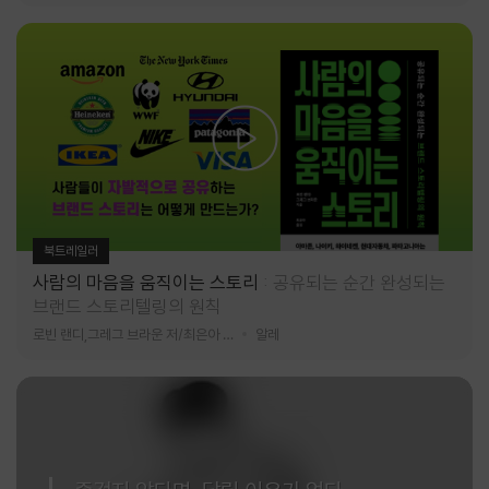
북트레일러
사람의 마음을 움직이는 스토리
공유되는 순간 완성되는
브랜드 스토리텔링의 원칙
로빈 랜디,그레그 브라운 저/최은아 역
알레