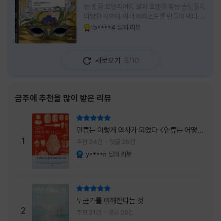
는 만큼 호텔리어의 삶과 호텔을 찾는 손님들의
다양한 사연이 여러 에피소드를 만들어 낸다.
주인공은 호텔리어로서의 완벽함을 꿈꾸는 야
b****4
님의 리뷰
YES마니아 : 골드
마기시 나오미와 닛타 고스케다. 물론 고스케는
네 번째 이야기까지는 형사였다. 사건을 해결하
는 과정에서 나오미가 다치게 되자, 고스케는
새로보기
5/10
모든 책임을 지고 형사직에서 물러난다. 하지만
그동안 호텔에서 쌓은 인연 덕분에 호텔 코르테
시아 도쿄에서 함께 일해 보지 않겠느냐는 제안
을 받게 된다. 그렇게 끝난 4권 이후, 나는 5권
금주에 추천을 많이 받은 리뷰
이 출간되기만을 기다렸다. 형사가 아닌 호텔리
어가 된 닛타 고스케의 모습이 무척 궁금했기
리뷰 총점
때문이다. 그동안 호텔에서 잠복 수사를 하며
인류는 이렇게 역사가 되었다 <인류는 어떻게
어설픈 호텔리어의 가면을 쓰고 있었다면, 이제
1
역사가 되었나>
추천 24건
댓글 25건
는 가면
y****n
님의 리뷰
YES마니아 : 플래티넘
리뷰 총점
누군가를 이해한다는 것
2
추천 21건
댓글 20건