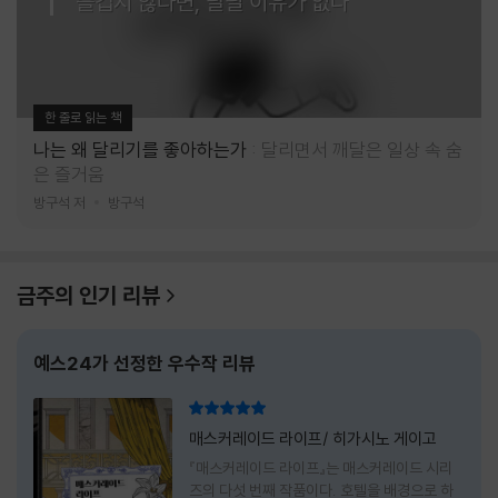
즐겁지 않다면, 달릴 이유가 없다
한 줄로 읽는 책
나는 왜 달리기를 좋아하는가
달리면서 깨달은 일상 속 숨
은 즐거움
방구석 저
방구석
금주의 인기 리뷰
예스24가 선정한 우수작 리뷰
리뷰 총점
매스커레이드 라이프/ 히가시노 게이고
『매스커레이드 라이프』는 매스커레이드 시리
즈의 다섯 번째 작품이다. 호텔을 배경으로 하