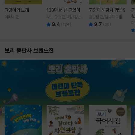
고양이의 노래
100만 번 산 고양이
고양이 해결사 깜냥 9
고
활
이미나 글
사노 요코 글,그림/김난주
홍민정 글/김재희 그림
렇
역
이
9.4
9.7
(
124
)
(
60
)
보리 출판사 브랜드전