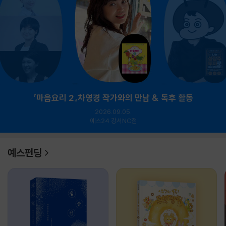
『마음요리 2』차영경 작가와의 만남 & 독후 활동
2026.09.05.
예스24 강서NC점
예스펀딩