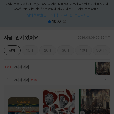
이야기들을 섬세하게 그렸다. 작가의 기존 작품들과 다르게 따스한 온기가 돋보인다.
삭막한 현실에서 필요한 건 관심과 희망이라는 걸 일깨워 주는 작품집.
[이달의 책 8월] 산리오캐릭터즈 유리컵 (포인트 차감)
10.0
(
2
)
지금, 인기 있어요
2026.08.09 06:32 기준
전체
10대
20대
30대
40대
50대
오디세이아
HOT
1
오디세이아
30
관련상품 보이기/감축