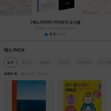
[예스리커버] 타이탄의 도구들
팀 페리스 저/박선령,정지현 공역
9.3
(
1,396
)
예스 PICK
도서
중고샵
eBook
CD/LP
DVD/BD
문구/GI
화제의 책
외국도서
세트도서