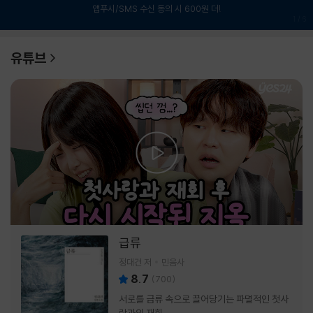
앱푸시/SMS 수신 동의 시 600원 더!
1
/
6
유튜브
급류
정대건 저
민음사
8.7
(
700
)
서로를 급류 속으로 끌어당기는 파멸적인 첫사