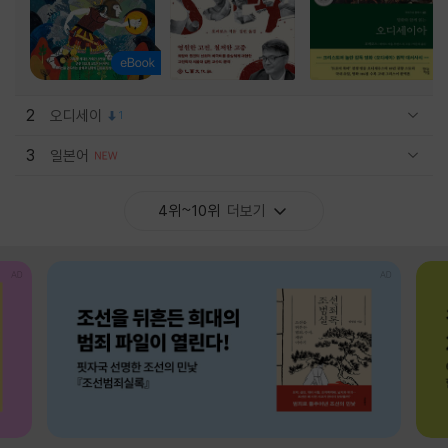
2
오디세이
1
관련상품 보이기/감축
3
일본어
관련상품 보이기/감축
4위~10위
더보기