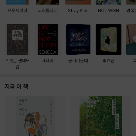
오뒷세이아
코스톨라니
Stray Kids
NCT WISH
광복
포켓몬 생태도
세네카
공각기동대
박효신
감
지금 이 책