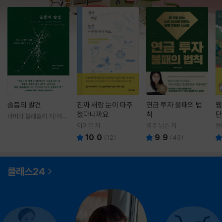
슬픔의 발견
진짜 새랑 눈이 마주
연금 투자 불패의 법
웹
쳤다니까요
칙
단
바버라 블래츨리 저/제효
영 역
이이은 저
영주 닐슨 저
돌
10.0
9.9
(
12
)
(
43
)
클래스24