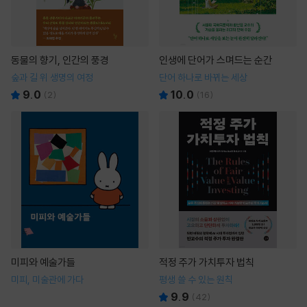
동물의 향기, 인간의 풍경
인생에 단어가 스며드는 순간
숲과 길 위 생명의 여정
단어 하나로 바뀌는 세상
9.0
10.0
(
2
)
(
16
)
미피와 예술가들
적정 주가 가치투자 법칙
미피, 미술관에 가다
평생 쓸 수 있는 원칙
9.9
(
42
)