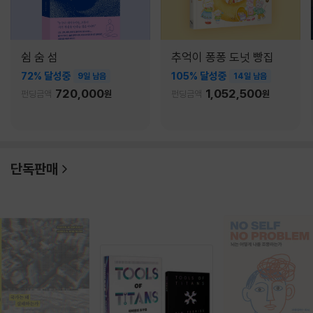
쉼 숨 섬
추억이 퐁퐁 도넛 빵집
72% 달성중
105% 달성중
9일 남음
14일 남음
720,000
1,052,500
펀딩금액
원
펀딩금액
원
단독판매