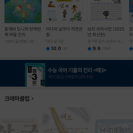
똥깨비 도니와 반짝반
이다의 날마다 자연관
보리 국어사전 (2025
조
짝 마을 잔치
찰
년 최신판)
수
이현아 글/핸짱 그림
이다 글그림
윤구병 감수/토박이 사전
정
편찬실 편
10.0
9.6
(
9
)
(
158
)
1
/
3
크레마클럽