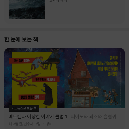
랑과의 재회
한 눈에 보는 책
카드뉴스로 보는 책
베토벤과 이상한 이야기 클럽 1
피아노와 괴조와 흡혈귀
허교범 글/변우재 그림
창비