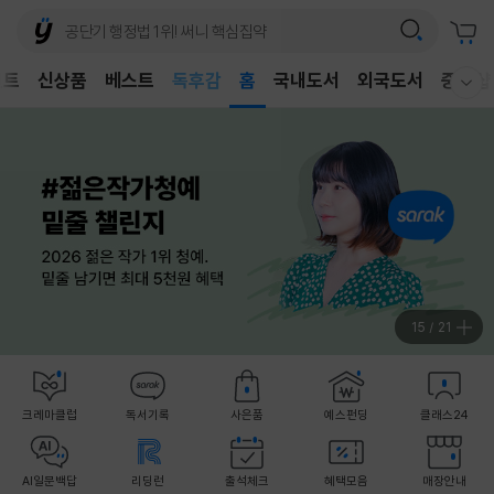
어린이
독후감
벤트
신상품
베스트
홈
국내도서
외국도서
중고샵
어린이
웰컴메뉴 모두보기
15
/
21
크레마클럽
독서기록
사은품
예스펀딩
클래스24
AI일문백답
리딩런
출석체크
혜택모음
매장안내