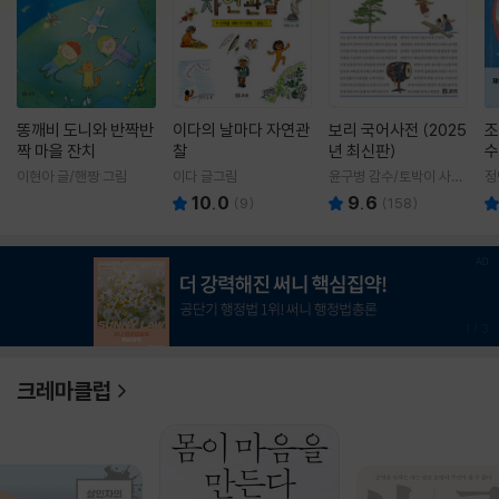
똥깨비 도니와 반짝반
이다의 날마다 자연관
보리 국어사전 (2025
조
짝 마을 잔치
찰
년 최신판)
수
이현아 글/핸짱 그림
이다 글그림
윤구병 감수/토박이 사전
정
편찬실 편
10.0
9.6
(
9
)
(
158
)
1
/
3
크레마클럽