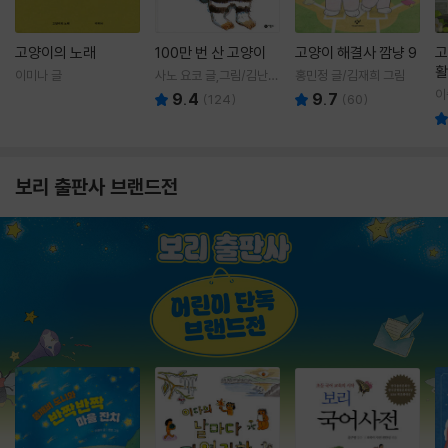
고양이의 노래
100만 번 산 고양이
고양이 해결사 깜냥 9
고
활
이미나 글
사노 요코 글,그림/김난주
홍민정 글/김재희 그림
렇
역
이
9.4
9.7
(
124
)
(
60
)
보리 출판사 브랜드전