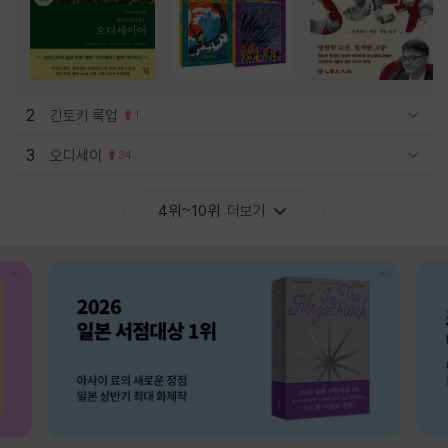
2
긴토키 룩업
1
관련상품 보이기/감축
3
오디세이
34
관련상품 보이기/감축
4위~10위
더보기