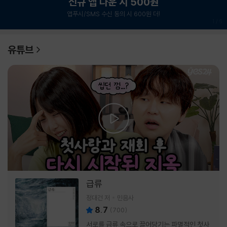
신규 앱 다운 시 500원
앱푸시/SMS 수신 동의 시 600원 더!
1
/
6
유튜브
급류
정대건 저
민음사
8.7
(
700
)
서로를 급류 속으로 끌어당기는 파멸적인 첫사