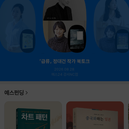
『급류』 정대건 작가 북토크
2026.08.28.
예스24 강서NC점
예스펀딩