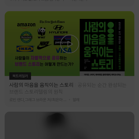
북트레일러
사람의 마음을 움직이는 스토리
공유되는 순간 완성되는
브랜드 스토리텔링의 원칙
로빈 랜디,그레그 브라운 저/최은아 역
알레