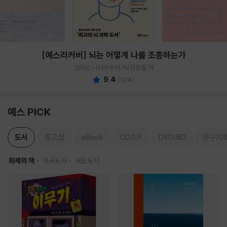
[예스리커버] 뇌는 어떻게 나를 조종하는가
크리스 나이바우어 저/김윤종 역
9.4
(
104
)
예스 PICK
도서
중고샵
eBook
CD/LP
DVD/BD
문구/GI
화제의 책
외국도서
세트도서