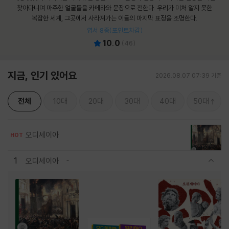
찾아다니며 마주한 얼굴들을 카메라와 문장으로 전한다. 우리가 미처 알지 못한
복잡한 세계, 그곳에서 사라져가는 이들의 마지막 표정을 조명한다.
엽서 8종(포인트차감)
10.0
(
46
)
지금, 인기 있어요
2026.08.07 07:39 기준
전체
10대
20대
30대
40대
50대
오디세이아
HOT
1
오디세이아
관련상품 보이기/감축