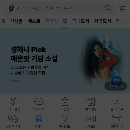
어린이
독후감
벤트
신상품
베스트
홈
국내도서
외국도서
중고샵
웰컴메뉴 모두보기
어린이
1
/
20
크레마클럽
독서기록
사은품
예스펀딩
클래스24
AI일문백답
리딩런
출석체크
혜택모음
매장안내