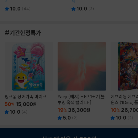
기
책
10.0
10.0
(
44
)
(
3
)
#기간한정특가
핑크퐁 상어가족 마이크
Yaeji (예지) - EP 1+2 [불
에브리씽 에브리
투명 옥색 컬러 LP]
원스 (1Disc,
50
15,000
%
원
판) : 블루레이
19
36,300
10
26,70
%
원
%
10.0
(
4
)
5.0
10.0
(
2
)
(
2
)