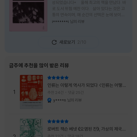
성되었습니다* 올해 최고의 책을 만났다. 바
로 도서 위험 예찬 이다. 살아 있다는 것은 고
통의 연속이며, 매 순간의 선택은 눈에 보이지
않는 위험을 감수해야 한다는 것을 의미한다.
i*******i
님의 리뷰
무엇을 할 수 있을까. 무엇을 한다 한들 결국 실
패하게 될 것만 같은 삶 속에서 선뜻 무언가에
도전하고 미지의 세계로 발을 내딛기란 결코 쉬
새로보기
2/10
운 일이 아니다. 그러나 이 책을 읽다 보면 그 마
음이 조금씩 달라진다. 머리로는 아직도 '그것
을 선택해서는 안 된다'고 말하지만, 몸은 이미
내가 진실로 원했던 방향을 향해 움직이고 있을
금주에 추천을 많이 받은 리뷰
지도 모른다. 위험은 두려움의 대상이 아니라,
내가 진짜 원하는 삶으로 향하는 문 앞에 늘 함
리뷰 총점
께 서 있기 때문이다. 이 책은 프랑스의 철학
인류는 이렇게 역사가 되었다 <인류는 어떻게
자이자 정신분석가인 안 뒤푸르망
1
역사가 되었나>
추천 24건
댓글 25건
y****n
님의 리뷰
YES마니아 : 플래티넘
리뷰 총점
로버트 잭슨 베넷 《오염된 잔》, 가상의 제국이
주는 실감과 미스터리 사건의 치밀함이 이루어
2
추천 22건
댓글 18건