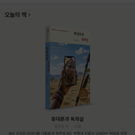
오늘의 책
휴대폰과 독화살
장준호 저
시월
세상 곳곳의 이야기를 기록해 온 장준호 PD. 문명과 전통이 교차하는 현장을 직접