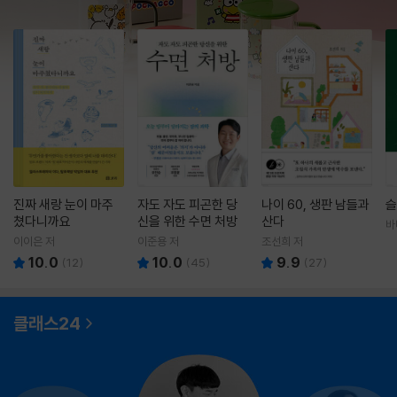
진짜 새랑 눈이 마주
자도 자도 피곤한 당
나이 60, 생판 남들과
슬
쳤다니까요
신을 위한 수면 처방
산다
바
영
이이은 저
이준용 저
조선희 저
10.0
10.0
9.9
(
12
)
(
45
)
(
27
)
클래스24