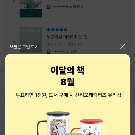
내는 최상의 시너지...
k******i
님의 리뷰
YES마니아 : 플래티넘
리뷰 총점
누군가를 이해한다는 것
3
추천 20건
댓글 20건
닫기
오늘은 그만 보기
a***i
님의 리뷰
YES마니아 : 로얄
공지
8월 신용카드 무이자할부 안내
2026-08-01
로그인
최근 본 상품
주문/배송
고객센터 1544-3800
티켓 1544-6399
중고샵 1566-4295
eBook 1:1문의/채팅상담
예스이십사(주) 사업자 정보
이용약관
개인정보처리방침
청소년보호정책