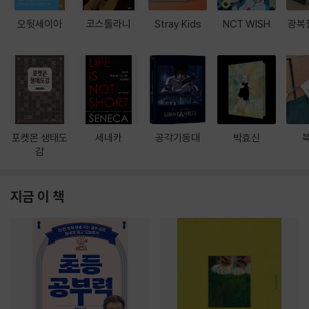
오뒷세이아
코스톨라니
Stray Kids
NCT WISH
광복
포켓몬 생태도
세네카
공각기동대
박효신
감
지금 이 책