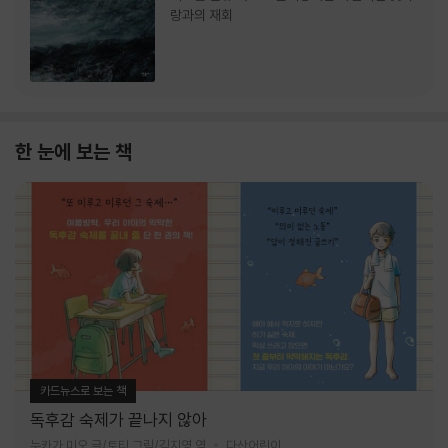
랑과의 재회
한 눈에 보는 책
카드뉴스로 보는 책
독후감 숙제가 끝나지 않아
누카가 미오 글/토티 그림/김지영 역
다산어린이