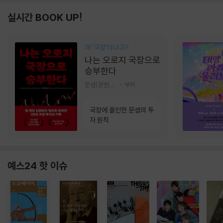
실시간 BOOK UP!
왜 ‘국장‘이냐고?
나는 오로지 국장으로
승부한다
문샘(문현철) 저
부키
국장에 올인한 문샘의 투
자 원칙
예스24 핫 이슈