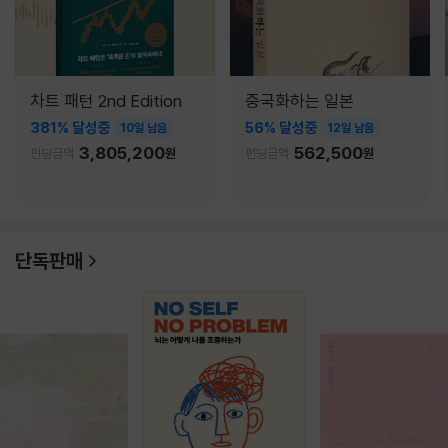
차트 패턴 2nd Edition
중국화하는 일본
381% 달성중
56% 달성중
10일 남음
12일 남음
3,805,200
562,500
펀딩금액
원
펀딩금액
원
단독판매