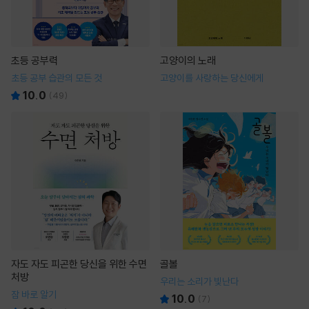
초등 공부력
고양이의 노래
초등 공부 습관의 모든 것
고양이를 사랑하는 당신에게
10.0
(
49
)
자도 자도 피곤한 당신을 위한 수면
골볼
처방
우리는 소리가 빛난다
잠 바로 알기
10.0
(
7
)