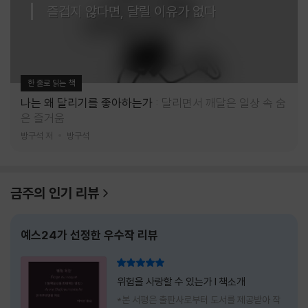
즐겁지 않다면, 달릴 이유가 없다
한 줄로 읽는 책
나는 왜 달리기를 좋아하는가
달리면서 깨달은 일상 속 숨
은 즐거움
방구석 저
방구석
금주의 인기 리뷰
예스24가 선정한 우수작 리뷰
리뷰 총점
위험을 사랑할 수 있는가 l 책소개
*본 서평은 출판사로부터 도서를 제공받아 작