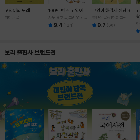
고양이의 노래
100만 번 산 고양이
고양이 해결사 깜냥 9
고
활
이미나 글
사노 요코 글,그림/김난주
홍민정 글/김재희 그림
렇
역
이
9.4
9.7
(
124
)
(
60
)
보리 출판사 브랜드전