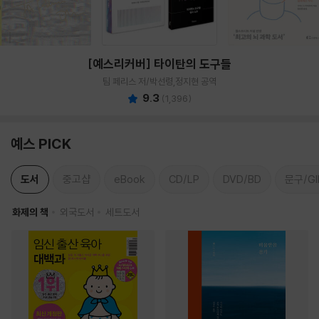
[예스리커버] 타이탄의 도구들
팀 페리스 저/박선령,정지현 공역
9.3
(
1,396
)
예스 PICK
도서
중고샵
eBook
CD/LP
DVD/BD
문구/GI
화제의 책
외국도서
세트도서