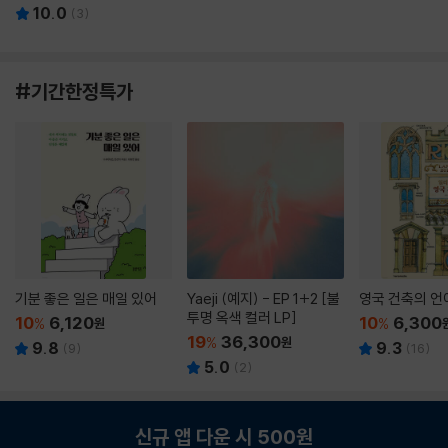
10.0
(
3
)
#기간한정특가
기분 좋은 일은 매일 있어
Yaeji (예지) - EP 1+2 [불
영국 건축의 언
투명 옥색 컬러 LP]
10
6,120
10
6,300
%
원
%
19
36,300
%
원
9.8
9.3
(
9
)
(
16
)
5.0
(
2
)
신규 앱 다운 시 500원