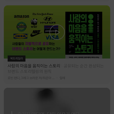
북트레일러
사람의 마음을 움직이는 스토리
공유되는 순간 완성되는
브랜드 스토리텔링의 원칙
로빈 랜디,그레그 브라운 저/최은아 역
알레