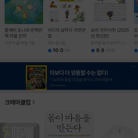
똥깨비 도니와 반짝반
이다의 날마다 자연관
보리 국어사전 (2025
조
짝 마을 잔치
찰
년 최신판)
수
이현아 글/핸짱 그림
이다 글그림
윤구병 감수/토박이 사전
정
편찬실 편
10.0
9.6
(
9
)
(
158
)
1
/
3
크레마클럽