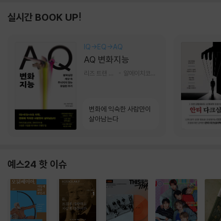
실시간 BOOK UP!
IQ→EQ→AQ
AQ 변화지능
리즈 트랜 저/한미선 역
알에이치코리아(RHK)
변화에 익숙한 사람만이
살아남는다
예스24 핫 이슈