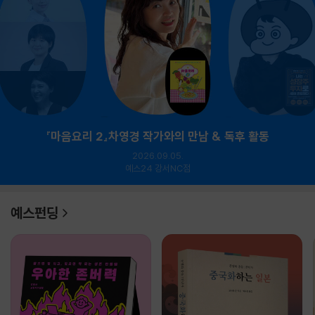
『마음요리 2』차영경 작가와의 만남 & 독후 활동
2026.09.05.
예스24 강서NC점
예스펀딩