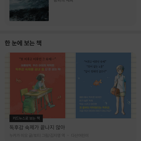
랑과의 재회
한 눈에 보는 책
카드뉴스로 보는 책
독후감 숙제가 끝나지 않아
누카가 미오 글/토티 그림/김지영 역
다산어린이