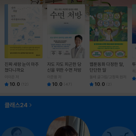
진짜 새랑 눈이 마주
자도 자도 피곤한 당
웹툰동화 다정한 말,
투
쳤다니까요
신을 위한 수면 처방
단단한 말
히
영
이이은 저
이준용 저
돌배 글그림/고정욱 원저
10.0
10.0
10.0
(
12
)
(
47
)
(
2
)
클래스24