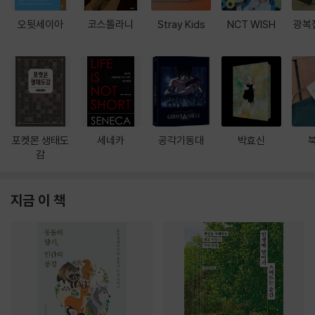
오뒷세이아
코스톨라니
Stray Kids
NCT WISH
광복
포켓몬 생태도
세네카
공각기동대
박효신
감
지금 이 책