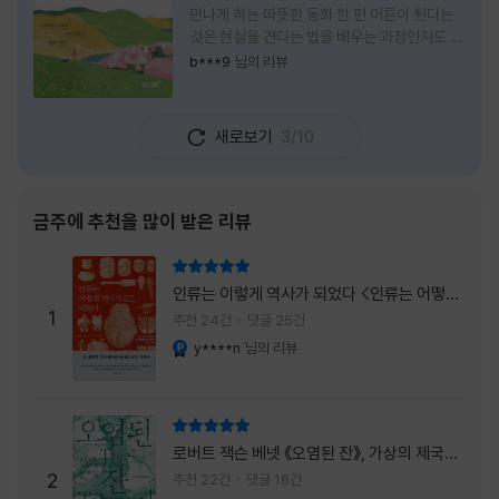
만나게 하는 따뜻한 동화 한 편 어른이 된다는
것은 현실을 견디는 법을 배우는 과정인지도 모
른다. 해야 할 일은 늘어나고, 책임은 무거워지
b***9
님의 리뷰
며, 마음껏 웃거나 울 수 있는 순간은 점점 줄어
든다. 어느새 우리는 어린 시절의 순수함보다
효율과 성과를 먼저 생각하는 사람이 되어간다.
새로보기
3/10
『어쩌면 동화는 어른을 위한 것 2 – 지친 영혼
을 위한 동심 처방』은 바로 그런 어른들에게 잠
시 쉬어가라고 손을 내미는 책이다. 처음 책 제
목을 보았을 때는 동화를 다시 읽는 감성 에세
금주에 추천을 많이 받은 리뷰
이 정도로 생각했다. 하지만 책장을 넘길수록
깨닫게 된다. 동화는 아이들만을 위한 이야기가
리뷰 총점
아니라, 삶에 지친 어른들의 마음을 치유하는
인류는 이렇게 역사가 되었다 <인류는 어떻게
가장 순수한 언어라는 사실을 말이다. 이 책은
1
역사가 되었나>
추천 24건
댓글 25건
익숙한
y****n
님의 리뷰
YES마니아 : 플래티넘
리뷰 총점
로버트 잭슨 베넷 《오염된 잔》, 가상의 제국이
주는 실감과 미스터리 사건의 치밀함이 이루어
2
추천 22건
댓글 18건