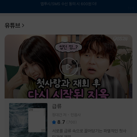
앱푸시/SMS 수신 동의 시 600원 더!
1
/
6
유튜브
급류
정대건 저
민음사
8.7
(
700
)
서로를 급류 속으로 끌어당기는 파멸적인 첫사