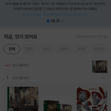
이야기들을 섬세하게 그렸다. 작가의 기존 작품들과 다르게 따스한 온기가 돋보인다.
삭막한 현실에서 필요한 건 관심과 희망이라는 걸 일깨워 주는 작품집.
[이달의 책 8월] 산리오캐릭터즈 유리컵 (포인트 차감)
10.0
(
2
)
지금, 인기 있어요
2026.08.08 00:40 기준
전체
10대
20대
30대
40대
50대
오디세이아
HOT
1
오디세이아
관련상품 보이기/감축