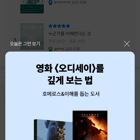
내는 최상의 시너지...
k******i
님의 리뷰
YES마니아 : 플래티넘
리뷰 총점
누군가를 이해한다는 것
3
추천 20건
댓글 20건
닫기
오늘은 그만 보기
a***i
님의 리뷰
YES마니아 : 로얄
공지
8월 신용카드 무이자할부 안내
2026-08-01
로그인
최근 본 상품
주문/배송
고객센터 1544-3800
티켓 1544-6399
중고샵 1566-4295
eBook 1:1문의/채팅상담
예스이십사(주) 사업자 정보
이용약관
개인정보처리방침
청소년보호정책