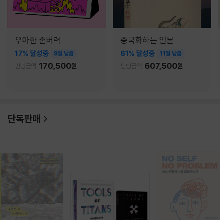
우아한 존버력
중국화하는 일본
17% 달성중
61% 달성중
9일 남음
11일 남음
170,500
607,500
펀딩금액
원
펀딩금액
원
단독판매