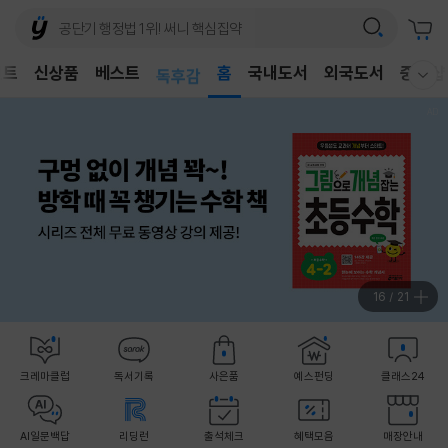
어린이
벤트
신상품
베스트
독후감
홈
국내도서
외국도서
중고샵
웰컴메뉴 모두보기
어린이
17
/
21
크레마클럽
독서기록
사은품
예스펀딩
클래스24
AI일문백답
리딩런
출석체크
혜택모음
매장안내