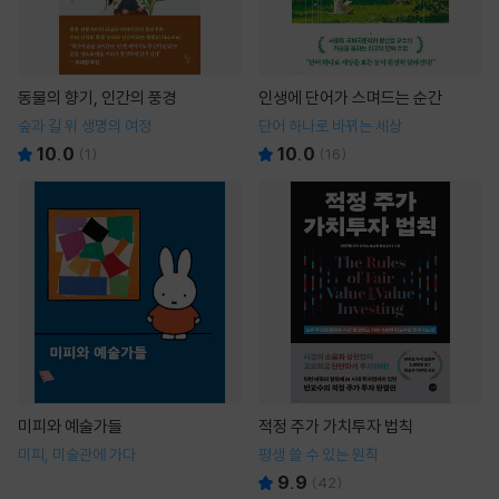
동물의 향기, 인간의 풍경
인생에 단어가 스며드는 순간
숲과 길 위 생명의 여정
단어 하나로 바뀌는 세상
10.0
10.0
(
1
)
(
16
)
미피와 예술가들
적정 주가 가치투자 법칙
미피, 미술관에 가다
평생 쓸 수 있는 원칙
9.9
(
42
)