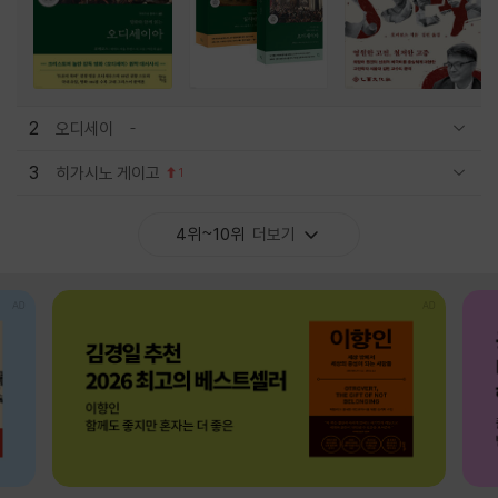
2
오디세이
관련상품 보이기/감축
3
히가시노 게이고
1
관련상품 보이기/감축
4위~10위
더보기