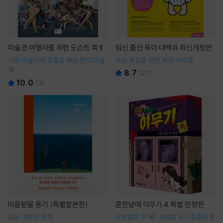
미술관 여행자를 위한 도슨트 북 II
임신 출산 육아 대백과 최신개정판
서양 미술사의 흐름을 꿰는 반려 미술
초보 부모를 위한 육아 바이블
책
8.7
(
27
)
10.0
(
3
)
미움받을 용기 (특별합본판)
흔한남매 이무기 4 특별 한정판
모든 고민은 관계
오싹함이 두 배! 스페셜 굿즈 6종과 함