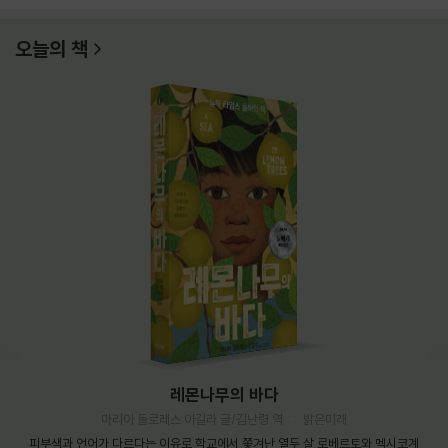
오늘의 책
레몬나무의 바다
마리아 돌로레스 아길라 글/김난령 역
밝은미래
피부색과 언어가 다르다는 이유로 학교에서 쫓겨난 열두 살 로베르토와 멕시코계