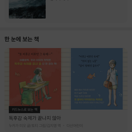
한 눈에 보는 책
카드뉴스로 보는 책
독후감 숙제가 끝나지 않아
누카가 미오 글/토티 그림/김지영 역
다산어린이