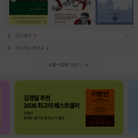
2
오디세이
1
관련상품 보이기/감축
3
히가시노 게이고
1
관련상품 보이기/감축
4위~10위
더보기