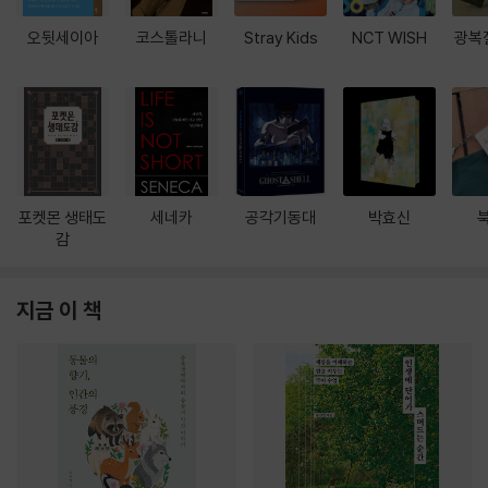
오뒷세이아
코스톨라니
Stray Kids
NCT WISH
광복
포켓몬 생태도
세네카
공각기동대
박효신
감
지금 이 책