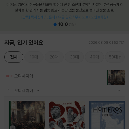
아이들. 75명의 친구들을 대표해 법정에 선 한 소년과 부당한 차별에 맞선 공동체의
실화를 한 편의 시를 읽듯 짧고 리듬감 있는 문장으로 풀어낸 운문 소설.
[단독] 독서집게 / L홀더 / 여름 담요 / 무지 노트 (포인트차감)
10.0
(
15
)
지금, 인기 있어요
2026.08.08 01:52 기준
전체
10대
20대
30대
40대
50대
오디세이아
HOT
1
오디세이아
관련상품 보이기/감축