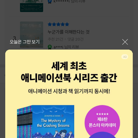
k******i
님의 리뷰
리뷰 총점
누군가를 이해한다는 것
3
추천 21건
댓글 20건
닫기
오늘은 그만 보기
a***i
님의 리뷰
YES마니아 : 로얄
공지
26년 NBCI 수상 안내
2026-08-01
로그인
최근 본 상품
주문/배송
고객센터 1544-3800
티켓 1544-6399
중고샵 1566-4295
eBook 1:1문의/채팅상담
예스이십사(주) 사업자 정보
이용약관
개인정보처리방침
청소년보호정책