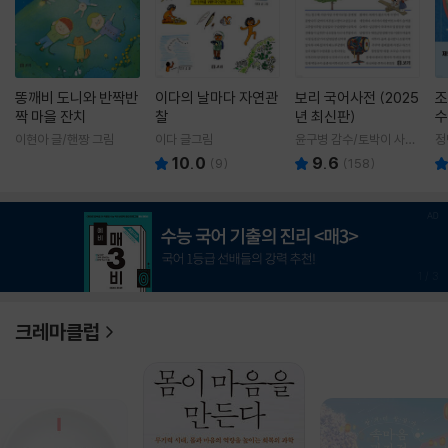
똥깨비 도니와 반짝반
이다의 날마다 자연관
보리 국어사전 (2025
조
짝 마을 잔치
찰
년 최신판)
수
이현아 글/핸짱 그림
이다 글그림
윤구병 감수/토박이 사전
정
편찬실 편
10.0
9.6
(
9
)
(
158
)
1
/
3
크레마클럽