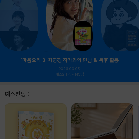
『마음요리 2』차영경 작가와의 만남 & 독후 활동
2026.09.05.
예스24 강서NC점
예스펀딩