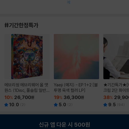
께
#기간한정특가
에브리씽 에브리웨어 올 앳
Yaeji (예지) - EP 1+2 [불
★기간특가★[
원스 (1Disc, 풀슬립 일반
투명 옥색 컬러 LP]
크림 2단 화이
판) : 블루레이
10
26,700
19
36,300
38
29,90
%
원
%
원
%
10.0
5.0
9.5
(
2
)
(
2
)
(
94
)
신규 앱 다운 시 500원