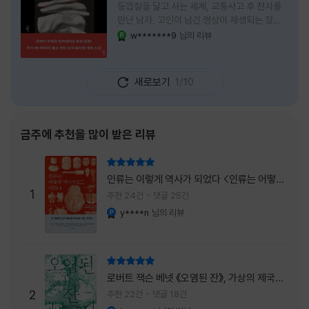
등껍질을 달고 사는 세계, 교통사고 후 천사를
만난 남자, 고인이 남긴 영상이 재생되는 장례
식장에서 똥을 싼 개. 이 책에는 몇 줄만 읽어도
w*******9
님의 리뷰
YES마니아 : 로얄
그다음 장면이 궁금해지는 이야기들이 가득하
다. 한 편만 읽고 덮으려 했는데, 다음 이야기로
넘어가 있었다. 소설을 읽으면서 잘 만든 단편
새로보기
1/10
애니메이션 여러 편을 차례로 보는 기분이 들었
다. (이건 저자가 픽사 애니메이터라는 소개 글
을 봐서 더 그렇게 생각했을 수도 있다.) 장면은
선명하게 그려졌고, 한 편이 끝날 때마다 질문
금주에 추천을 많이 받은 리뷰
이 뒤따라왔다. 감출 수 없는 세계는 더 다정할
까 「등껍질」의 세계에서 사람들은 저마다 다른
리뷰 총점
등껍질을 달고 살아간다. 몸의 일부이면서 한
인류는 이렇게 역사가 되었다 <인류는 어떻게
사람을 표현하는 수단
1
역사가 되었나>
추천 24건
댓글 25건
y****n
님의 리뷰
YES마니아 : 플래티넘
리뷰 총점
로버트 잭슨 베넷 《오염된 잔》, 가상의 제국이
주는 실감과 미스터리 사건의 치밀함이 이루어
2
추천 22건
댓글 18건
내는 최상의 시너지...
YES마니아 : 플래티넘