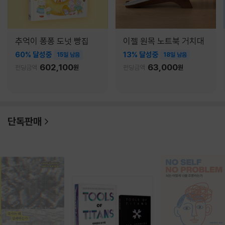
추억이 퐁퐁 도넛 빵집
이젤 원목 노트북 거치대
60% 달성중
13% 달성중
15일 남음
18일 남음
602,100
63,000
펀딩금액
원
펀딩금액
원
단독판매