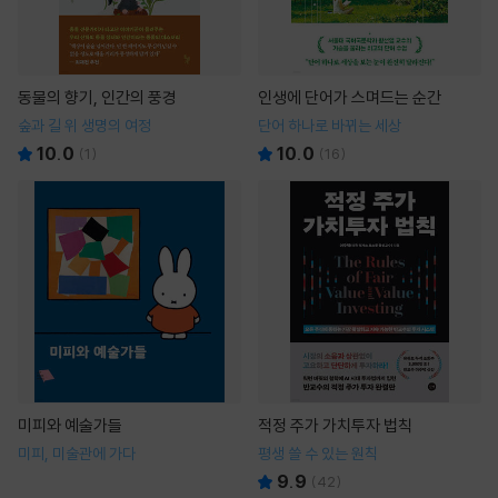
동물의 향기, 인간의 풍경
인생에 단어가 스며드는 순간
숲과 길 위 생명의 여정
단어 하나로 바뀌는 세상
10.0
10.0
(
1
)
(
16
)
미피와 예술가들
적정 주가 가치투자 법칙
미피, 미술관에 가다
평생 쓸 수 있는 원칙
9.9
(
42
)