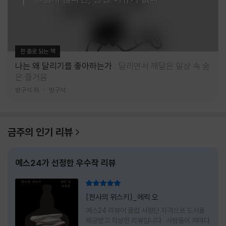
한 줄로 읽는 책
나는 왜 달리기를 좋아하는가
달리면서 깨달은 일상 속 숨
은 즐거움
방구석 저
방구석
금주의 인기 리뷰
예스24가 선정한 우수작 리뷰
리뷰 총점
[천사의 위스키]_에릭 오
예스24 리뷰어 클럽 서평단 자격으로 도서를
제공받고 작성한 리뷰입니다 사람들이 저마다