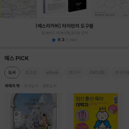
[예스리커버] 타이탄의 도구들
팀 페리스 저/박선령,정지현 공역
9.3
(
1,396
)
예스 PICK
도서
중고샵
eBook
CD/LP
DVD/BD
문구/GI
화제의 책
외국도서
세트도서