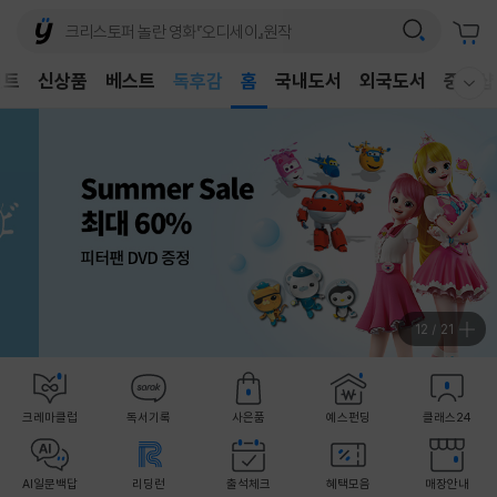
어린이
독후감
벤트
신상품
베스트
홈
국내도서
외국도서
중고샵
웰컴메뉴 모두보기
어린이
13
/
21
크레마클럽
독서기록
사은품
예스펀딩
클래스24
AI일문백답
리딩런
출석체크
혜택모음
매장안내