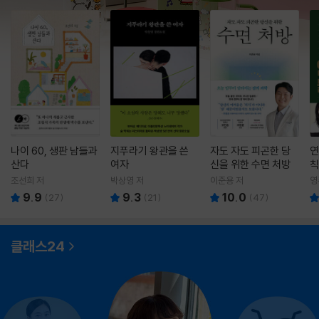
나이 60, 생판 남들과
지푸라기 왕관을 쓴
자도 자도 피곤한 당
연
산다
여자
신을 위한 수면 처방
칙
조선희 저
박상영 저
이준용 저
영
9.9
9.3
10.0
(
27
)
(
21
)
(
47
)
클래스24