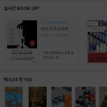
실시간 BOOK UP!
나의 판단력 회복하기
안티 다크심리학
임철웅 저
트로이목마
어떤 상황에서도 조종 당
하지 않는 법
예스24 핫 이슈