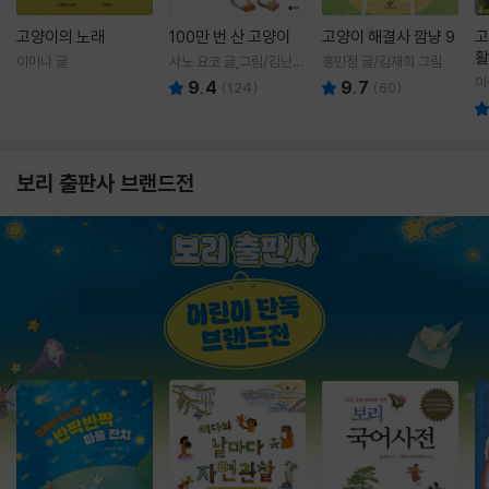
고양이의 노래
100만 번 산 고양이
고양이 해결사 깜냥 9
고
활
이미나 글
사노 요코 글,그림/김난주
홍민정 글/김재희 그림
렇
역
이
9.4
9.7
(
124
)
(
60
)
보리 출판사 브랜드전