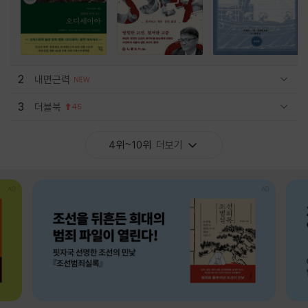
2
내면근력
관련상품 보이기/감축
3
더블북
45
관련상품 보이기/감축
4위~10위
더보기