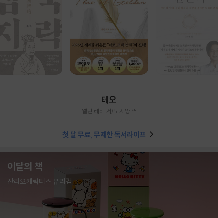
테오
앨런 레비 저/노지양 역
첫 달 무료, 무제한 독서라이프
이달의 책
산리오캐릭터즈 유리컵