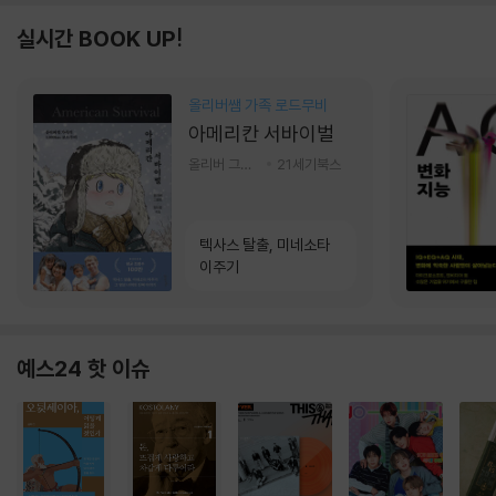
실시간 BOOK UP!
올리버쌤 가족 로드무비
아메리칸 서바이벌
올리버 그랜트,정다운 저
21세기북스
텍사스 탈출, 미네소타
이주기
예스24 핫 이슈