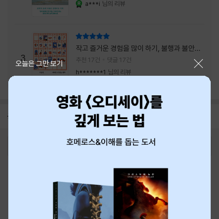
a***i
님의 리뷰
YES마니아 : 로얄
리뷰 총점
작고 즐거운 경험을 많이 하기, 불행과 불안을
3
회피하지 말기, 그리고 좋은 사람을 많이 만나
추천 17건
댓글 17건
닫기
오늘은 그만 보기
기.
h*******1
님의 리뷰
공지
8월 신용카드 무이자할부 안내
2026-08-01
로그인
최근 본 상품
주문/배송
고객센터 1544-3800
티켓 1544-6399
중고샵 1566-4295
eBook 1:1문의/채팅상담
예스이십사(주) 사업자 정보
이용약관
개인정보처리방침
청소년보호정책
PC버전
회사소개
거래처관계자께