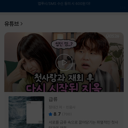
앱푸시/SMS 수신 동의 시 600원 더!
1
/
6
유튜브
급류
정대건 저
민음사
8.7
(
700
)
서로를 급류 속으로 끌어당기는 파멸적인 첫사