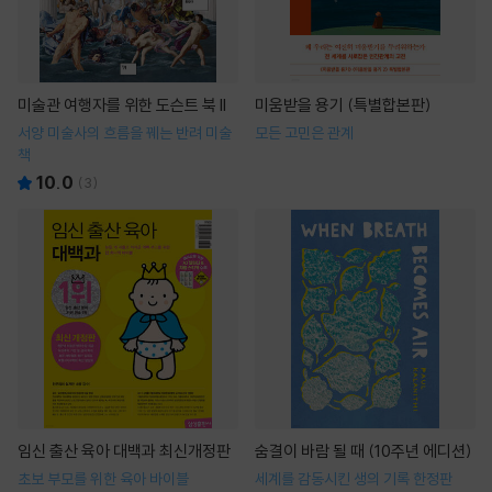
미술관 여행자를 위한 도슨트 북 II
미움받을 용기 (특별합본판)
서양 미술사의 흐름을 꿰는 반려 미술
모든 고민은 관계
책
10.0
(
3
)
임신 출산 육아 대백과 최신개정판
숨결이 바람 될 때 (10주년 에디션)
초보 부모를 위한 육아 바이블
세계를 감동시킨 생의 기록 한정판