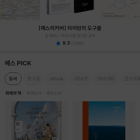
[예스리커버] 타이탄의 도구들
팀 페리스 저/박선령,정지현 공역
9.3
(
1,396
)
예스 PICK
도서
중고샵
eBook
CD/LP
DVD/BD
문구/GI
화제의 책
외국도서
세트도서