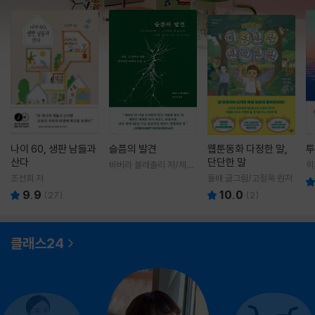
나이 60, 생판 남들과
슬픔의 발견
웹툰동화 다정한 말,
투
산다
단단한 말
바버라 블래츨리 저/제효
히
영 역
영
조선희 저
돌배 글그림/고정욱 원저
9.9
10.0
(
27
)
(
2
)
클래스24