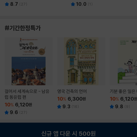
8.7
10.0
(
27
)
(
1
)
#기간한정특가
걸어서 세계속으로 - 남유
영국 건축의 언어
기분 좋은 일은
럽 동유럽 편
10
6,300
10
6,120
%
원
%
10
6,120
%
원
9.3
9.8
(
16
)
(
9
)
9.6
(
27
)
신규 앱 다운 시 500원