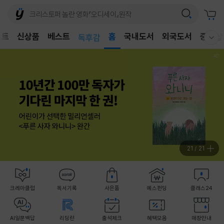
어린이
벤트
신상품
베스트
독후감
홈
국내도서
외국도서
중고샵
웰컴메뉴 모두보기
어린이
1
/
21
크레마클럽
독서기록
사은품
예스펀딩
클래스24
AI일문백답
리딩런
출석체크
혜택모음
매장안내