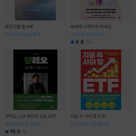
무진기행 필사북
AI에게 고백하지 마세요
손으로 읽고 쓰는 명작
로그아웃 불가 첫사랑
9.8
(
35
)
걍레오 그냥 레오의 오늘 요리
지금 꼭 사야 할 ETF
강레오 셰프 첫 요리책
돈이 몰리는 시장을 사라
10.0
(
8
)