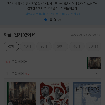
단순히 재밌기만 할까? 『오뒷세이아』에는 무수히 많은 매력이 있다. '아트인문학'
김태진 저자가 그 요소를 하나씩 해설해준다.
제로퍼제로 독서대/스트랩 에코백(포인트 차감)
10.0
(
2
)
지금, 인기 있어요
2026.08.09 06:09 기준
전체
10대
20대
30대
40대
50대
오디세이아
HOT
1
오디세이
2
관련상품 보이기/감축