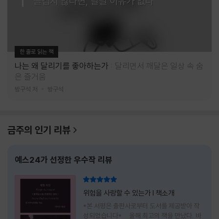
즐겁지 않다면, 달릴 이유가 없다
한 줄로 읽는 책
나는 왜 달리기를 좋아하는가
달리면서 깨달은 일상 속 숨
은 즐거움
방구석 저
방구석
금주의 인기 리뷰
예스24가 선정한 우수작 리뷰
리뷰 총점
위험을 사랑할 수 있는가 l 책소개
*본 서평은 출판사로부터 도서를 제공받아 작
성되었습니다* 올해 최고의 책을 만났다. 바