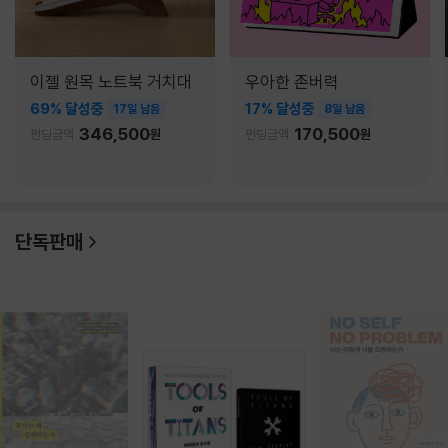
이젤 원목 노트북 거치대
우아한 존버력
69% 달성중
17% 달성중
17일 남음
8일 남음
346,500
170,500
펀딩금액
원
펀딩금액
원
단독판매