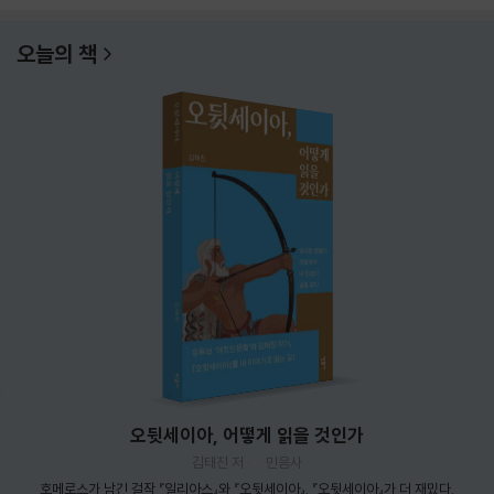
오늘의 책
오뒷세이아, 어떻게 읽을 것인가
김태진 저
민음사
호메로스가 남긴 걸작 『일리아스』와 『오뒷세이아』. 『오뒷세이아』가 더 재밌다.