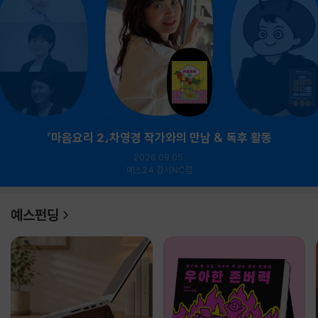
『마음요리 2』차영경 작가와의 만남 & 독후 활동
2026.09.05.
예스24 강서NC점
예스펀딩