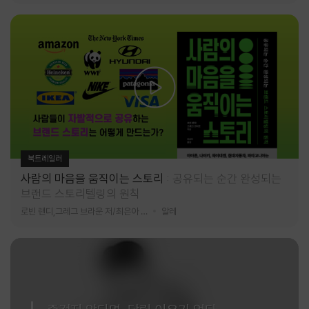
북트레일러
사람의 마음을 움직이는 스토리
공유되는 순간 완성되는
브랜드 스토리텔링의 원칙
로빈 랜디,그레그 브라운 저/최은아 역
알레