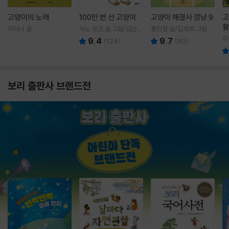
고양이의 노래
100만 번 산 고양이
고양이 해결사 깜냥 9
고
활
이미나 글
사노 요코 글,그림/김난주
홍민정 글/김재희 그림
렇
역
이
9.4
9.7
(
124
)
(
60
)
보리 출판사 브랜드전