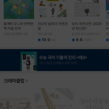
똥깨비 도니와 반짝반
이다의 날마다 자연관
보리 국어사전 (2025
조
짝 마을 잔치
찰
년 최신판)
수
이현아 글/핸짱 그림
이다 글그림
윤구병 감수/토박이 사전
정
편찬실 편
10.0
9.6
(
9
)
(
158
)
1
/
3
크레마클럽