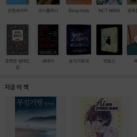
오뒷세이아
코스톨라니
Stray Kids
NCT WISH
광복
포켓몬 생태도
세네카
공각기동대
박효신
감
지금 이 책