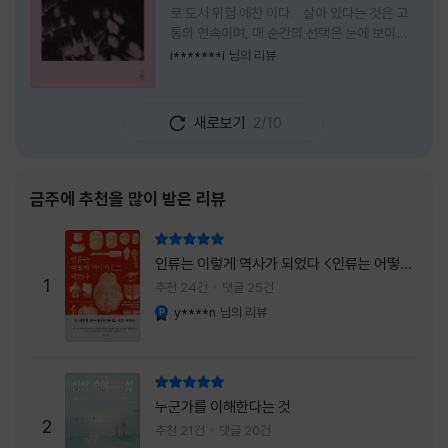
로 도서 위험 예찬 이다. 살아 있다는 것은 고
통의 연속이며, 매 순간의 선택은 눈에 보이지
않는 위험을 감수해야 한다는 것을 의미한다.
i*******i
님의 리뷰
무엇을 할 수 있을까. 무엇을 한다 한들 결국 실
패하게 될 것만 같은 삶 속에서 선뜻 무언가에
도전하고 미지의 세계로 발을 내딛기란 결코 쉬
새로보기
2/10
운 일이 아니다. 그러나 이 책을 읽다 보면 그 마
음이 조금씩 달라진다. 머리로는 아직도 '그것
을 선택해서는 안 된다'고 말하지만, 몸은 이미
내가 진실로 원했던 방향을 향해 움직이고 있을
금주에 추천을 많이 받은 리뷰
지도 모른다. 위험은 두려움의 대상이 아니라,
내가 진짜 원하는 삶으로 향하는 문 앞에 늘 함
리뷰 총점
께 서 있기 때문이다. 이 책은 프랑스의 철학
인류는 이렇게 역사가 되었다 <인류는 어떻게
자이자 정신분석가인 안 뒤푸르망
1
역사가 되었나>
추천 24건
댓글 25건
y****n
님의 리뷰
YES마니아 : 플래티넘
리뷰 총점
누군가를 이해한다는 것
2
추천 21건
댓글 20건