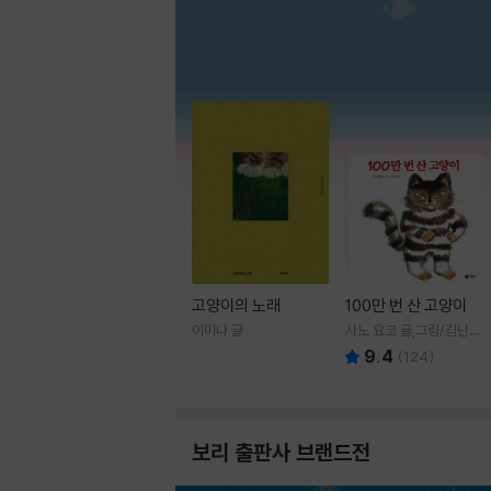
고양이의 노래
100만 번 산 고양이
이미나 글
사노 요코 글,그림/김난주
역
9.4
(
124
)
보리 출판사 브랜드전