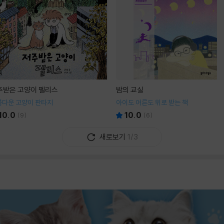
주받은 고양이 펠리스
밤의 교실
름다운 고양이 판타지
아이도 어른도 위로 받는 책
10.0
10.0
(
9
)
(
6
)
새로보기
1/3