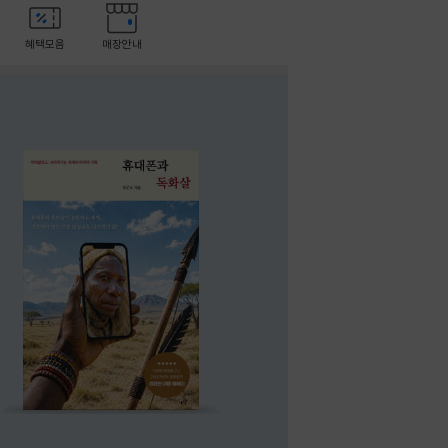
혜택모음
매장안내