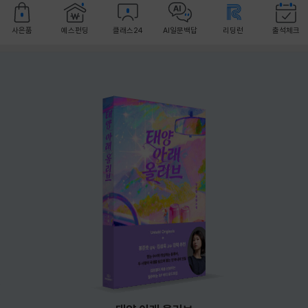
사은품
예스펀딩
클래스24
AI일문백답
리딩런
출석체크