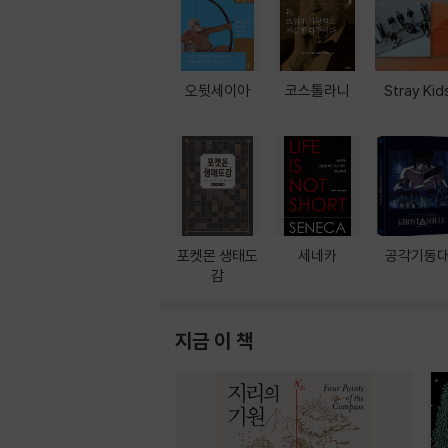
오뒷세이아
코스톨라니
Stray Kid
포켓몬 생태도
세네카
공각기동
감
지금 이 책