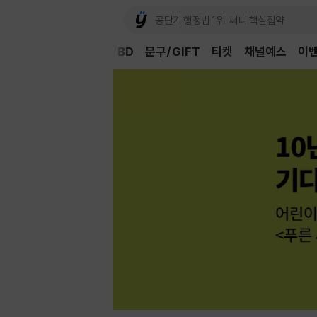
Book
CD/LP
DVD/BD
문구/GIFT
티켓
채널예스
이