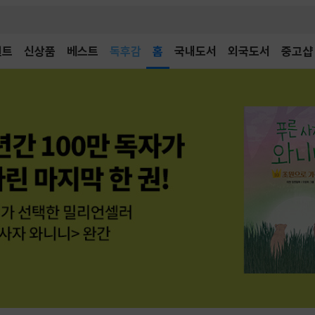
벤트
신상품
베스트
어린이
홈
국내도서
외국도서
중고샵
독후감
어린이