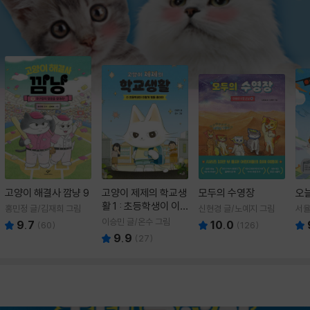
고양이 해결사 깜냥 9
고양이 제제의 학교생
모두의 수영장
오
활 1 : 초등학생이 이
홍민정 글/김재희 그림
신현경 글/노예지 그림
서율
렇게 힘들 줄이야
이승민 글/온수 그림
9.7
10.0
(
60
)
(
126
)
9.9
(
27
)