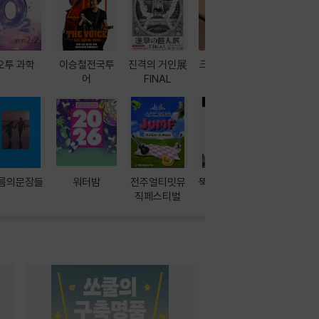
오투 과학
이승철전국투
진격의 거인展
크레마 이북 리
방학에는 
어
FINAL
더기
포터
름의문장들
워터밤
전주얼티밋뮤
뚝딱! AI 3대장
이달의 인
직페스티벌
과