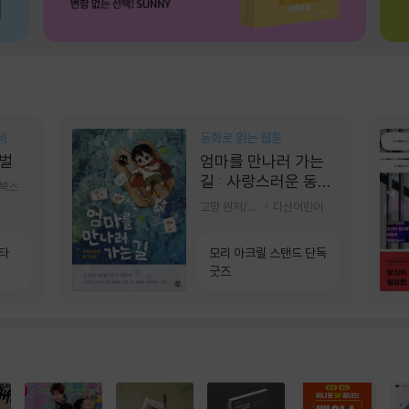
비
동화로 읽는 웹툰
벌
엄마를 만나러 가는
길 : 사랑스러운 동그
기북스
라미
고먕 원저/김영리 글
다산어린이
소타
모리 아크릴 스탠드 단독
굿즈