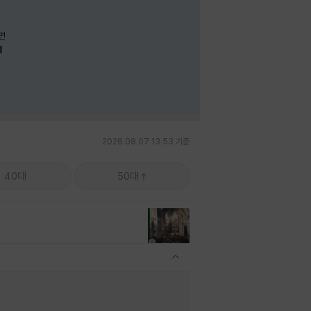
면
께
2026.08.07 13:53 기준
40대
50대
관련상품 보이기/감축