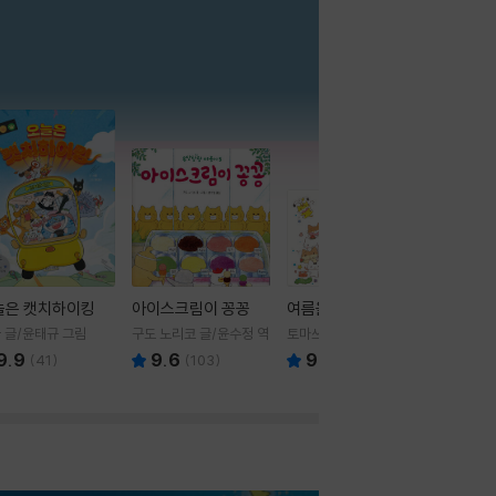
더보기
늘은 캣치하이킹
아이스크림이 꽁꽁
여름을 부탁해
 글/윤태규 그림
구도 노리코 글/윤수정 역
토마쓰리 글그림
9.9
9.6
9.8
(
41
)
(
103
)
(
24
)