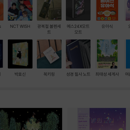
s
NCT WISH
광복절 볼펜세
예스24X모트
유아식
트
모트
대
박효신
북키링
성경 필사 노트
최태성 세계사
여