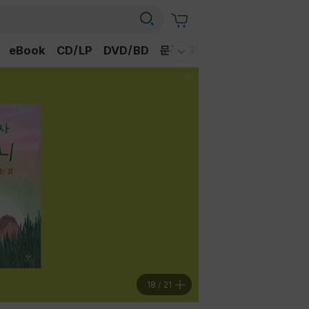
eBook
CD/LP
DVD/BD
문구/GIFT
티켓
채널예스
웰컴메뉴 모두보기
18
/
21