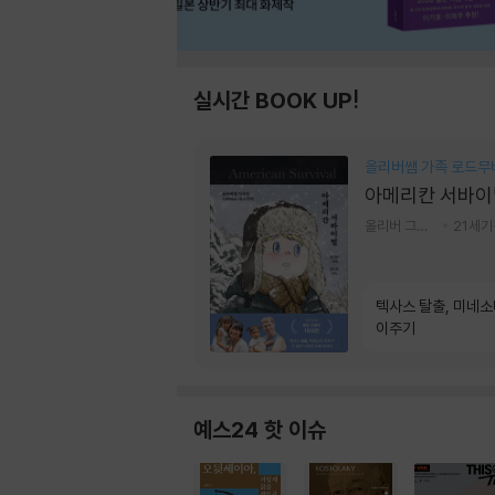
실시간 BOOK UP!
올리버쌤 가족 로드무
아메리칸 서바이
올리버 그랜트,정다운 저
21세
텍사스 탈출, 미네
이주기
예스24 핫 이슈