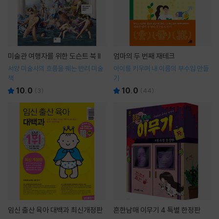
미술관 여행자를 위한 도슨트 북 II
엄마의 두 번째 재테크
서양 미술사의 흐름을 꿰는 반려 미술
아이를 키우며 내 이름의 부수입 만들
책
기
10.0
10.0
(
3
)
(
44
)
임신 출산 육아 대백과 최신개정판
흔한남매 이무기 4 특별 한정판