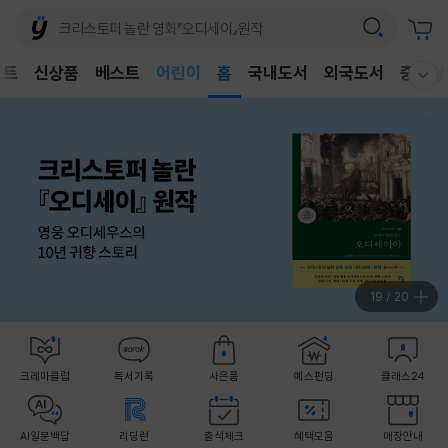
어린이
벤트
신상품
베스트
독후감
홈
국내도서
외국도서
중고샵
웰컴메뉴 모두보기
어린이
19
/
20
크레마클럽
독서기록
사은품
예스펀딩
클래스24
AI일문백답
리딩런
출석체크
혜택모음
매장안내