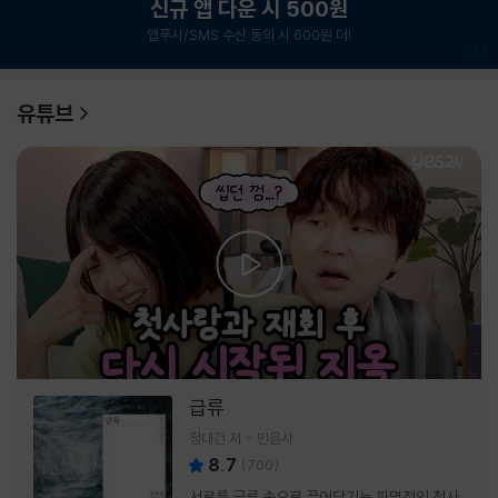
신규 앱 다운 시 500원
앱푸시/SMS 수신 동의 시 600원 더!
1
/
6
유튜브
급류
정대건 저
민음사
8.7
(
700
)
서로를 급류 속으로 끌어당기는 파멸적인 첫사