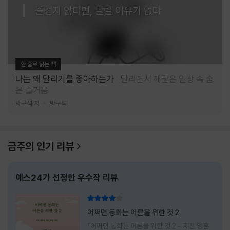
즐겁지 않다면, 달릴 이유가 없다
한 줄로 읽는 책
나는 왜 달리기를 좋아하는가
달리면서 깨달은 일상 속 숨
은 즐거움
방구석 저
방구석
금주의 인기 리뷰
예스24가 선정한 우수작 리뷰
리뷰 총점
어쩌면 동화는 어른을 위한 것 2
『어쩌면 동화는 어른을 위한 것 2 – 지친 영혼