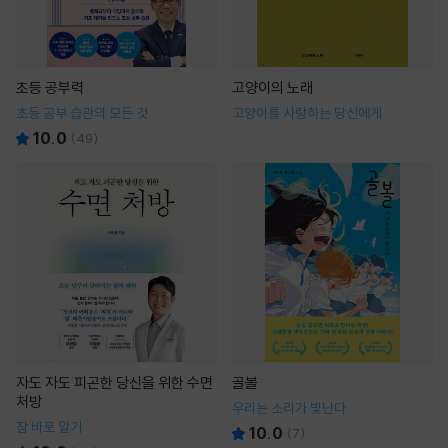
초등 공부력
고양이의 노래
초등 공부 습관의 모든 것
고양이를 사랑하는 당신에게
10.0
(
49
)
자도 자도 피곤한 당신을 위한 수면
골볼
처방
우리는 소리가 빛난다
잠 바로 알기
10.0
(
7
)