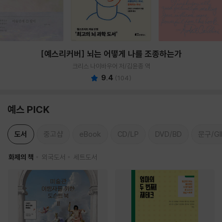
[예스리커버] 뇌는 어떻게 나를 조종하는가
크리스 나이바우어 저/김윤종 역
9.4
(
104
)
예스 PICK
도서
중고샵
eBook
CD/LP
DVD/BD
문구/GI
화제의 책
외국도서
세트도서