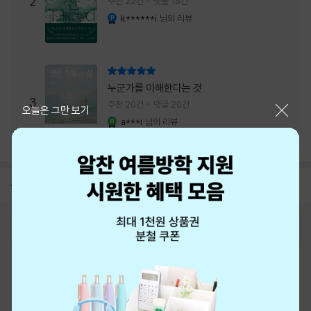
2
추천 22건
댓글 18건
내는 최상의 시너지...
k******i
님의 리뷰
YES마니아 : 플래티넘
리뷰 총점
누군가를 이해한다는 것
3
추천 20건
댓글 20건
닫기
오늘은 그만 보기
a***i
님의 리뷰
YES마니아 : 로얄
공지
8월 신용카드 무이자할부 안내
2026-08-01
로그인
최근 본 상품
주문/배송
고객센터 1544-3800
티켓 1544-6399
중고샵 1566-4295
eBook 1:1문의/채팅상담
예스이십사(주) 사업자 정보