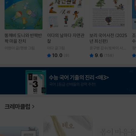
똥깨비 도니와 반짝반
이다의 날마다 자연관
보리 국어사전 (2025
조
짝 마을 잔치
찰
년 최신판)
수
이현아 글/핸짱 그림
이다 글그림
윤구병 감수/토박이 사전
정
편찬실 편
10.0
9.6
(
9
)
(
158
)
1
/
3
크레마클럽