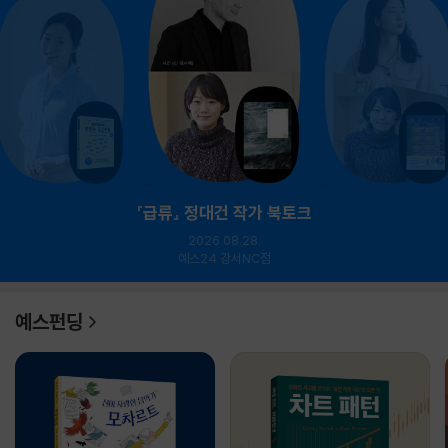
『급류』 정대건 작가 북토크
2026.08.28.
예스24 강서NC점
예스펀딩