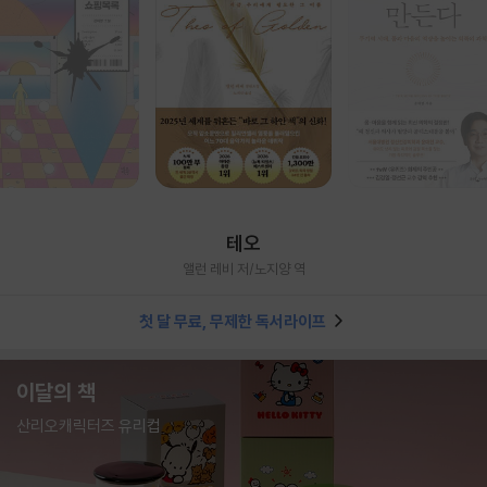
테오
앨런 레비 저/노지양 역
첫 달 무료, 무제한 독서라이프
이달의 책
산리오캐릭터즈 유리컵