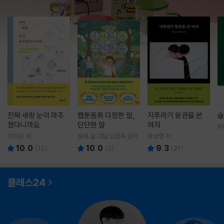
진짜 새랑 눈이 마주
웹툰동화 다정한 말,
지푸라기 왕관을 쓴
슬
쳤다니까요
단단한 말
여자
바
영
이이은 저
돌배 글그림/고정욱 원저
박상영 저
10.0
10.0
9.3
(
12
)
(
2
)
(
21
)
클래스24