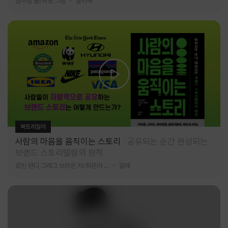
금수정 글/서영 그림
찰리북
북트레일러
사람의 마음을 움직이는 스토리
공유되는 순간 완성되는
브랜드 스토리텔링의 원칙
로빈 랜디,그레그 브라운 저/최은아 역
알레