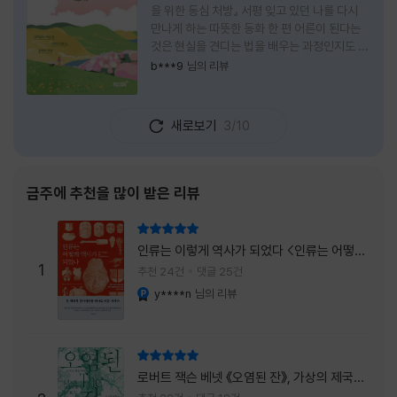
을 위한 동심 처방』 서평 잊고 있던 나를 다시
만나게 하는 따뜻한 동화 한 편 어른이 된다는
것은 현실을 견디는 법을 배우는 과정인지도 모
른다. 해야 할 일은 늘어나고, 책임은 무거워지
b***9
님의 리뷰
며, 마음껏 웃거나 울 수 있는 순간은 점점 줄어
든다. 어느새 우리는 어린 시절의 순수함보다
효율과 성과를 먼저 생각하는 사람이 되어간다.
새로보기
3/10
『어쩌면 동화는 어른을 위한 것 2 – 지친 영혼
을 위한 동심 처방』은 바로 그런 어른들에게 잠
시 쉬어가라고 손을 내미는 책이다. 처음 책 제
목을 보았을 때는 동화를 다시 읽는 감성 에세
금주에 추천을 많이 받은 리뷰
이 정도로 생각했다. 하지만 책장을 넘길수록
깨닫게 된다. 동화는 아이들만을 위한 이야기가
리뷰 총점
아니라, 삶에 지친 어른들의 마음을 치유하는
인류는 이렇게 역사가 되었다 <인류는 어떻게
가장 순수한 언어라는 사실을 말이다. 이 책은
1
역사가 되었나>
추천 24건
댓글 25건
익숙한
y****n
님의 리뷰
YES마니아 : 플래티넘
리뷰 총점
로버트 잭슨 베넷 《오염된 잔》, 가상의 제국이
주는 실감과 미스터리 사건의 치밀함이 이루어