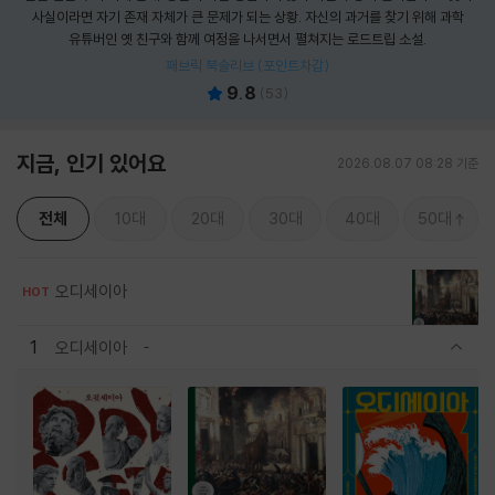
사실이라면 자기 존재 자체가 큰 문제가 되는 상황. 자신의 과거를 찾기 위해 과학
유튜버인 옛 친구와 함께 여정을 나서면서 펼쳐지는 로드트립 소설.
패브릭 북슬리브 (포인트차감)
9.8
(
53
)
지금, 인기 있어요
2026.08.07 08:28 기준
전체
10대
20대
30대
40대
50대
오디세이아
HOT
1
오디세이아
관련상품 보이기/감축