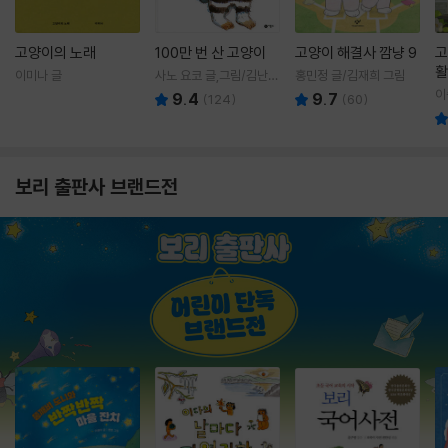
고양이의 노래
100만 번 산 고양이
고양이 해결사 깜냥 9
고
활
이미나 글
사노 요코 글,그림/김난주
홍민정 글/김재희 그림
렇
역
이
9.4
9.7
(
124
)
(
60
)
보리 출판사 브랜드전