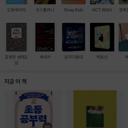
오뒷세이아
코스톨라니
Stray Kids
NCT WISH
광복
포켓몬 생태도
세네카
공각기동대
박효신
감
지금 이 책