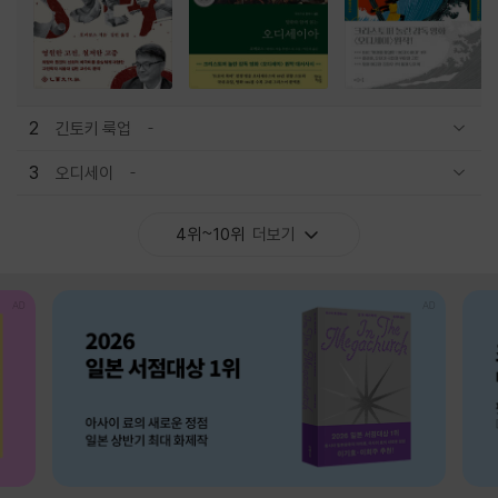
2
긴토키 룩업
관련상품 보이기/감축
3
오디세이
관련상품 보이기/감축
4위~10위
더보기