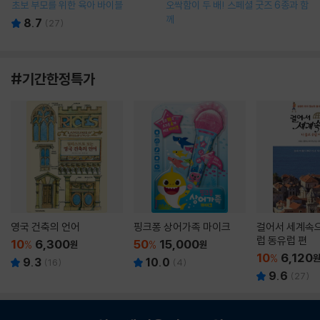
초보 부모를 위한 육아 바이블
오싹함이 두 배! 스페셜 굿즈 6종과 함
께
8.7
(
27
)
#기간한정특가
영국 건축의 언어
핑크퐁 상어가족 마이크
걸어서 세계속으
럽 동유럽 편
10
6,300
50
15,000
%
원
%
원
10
6,120
%
9.3
10.0
(
16
)
(
4
)
9.6
(
27
)