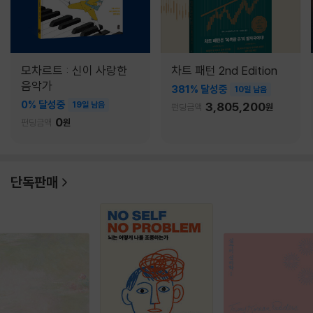
모차르트 : 신이 사랑한
차트 패턴 2nd Edition
음악가
381% 달성중
10일 남음
0% 달성중
19일 남음
3,805,200
펀딩금액
원
0
펀딩금액
원
단독판매