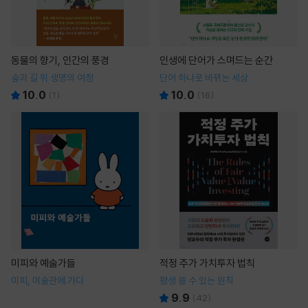
동물의 향기, 인간의 풍경
인생에 단어가 스며드는 순간
숲과 길 위 생명의 여정
단어 하나로 바뀌는 세상
10.0
10.0
(
1
)
(
16
)
미피와 예술가들
적정 주가 가치투자 법칙
미피, 미술관에 가다
평생 쓸 수 있는 원칙
9.9
(
42
)