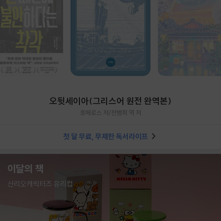
오뒷세이아(그리스어 원전 완역본)
호메로스 저/천병희 역 저
첫 달 무료, 무제한 독서라이프
이달의 책
산리오캐릭터즈 유리컵