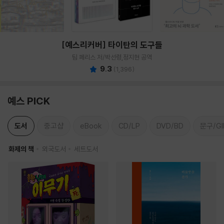
[예스리커버] 타이탄의 도구들
팀 페리스 저/박선령,정지현 공역
9.3
(
1,396
)
예스 PICK
도서
중고샵
eBook
CD/LP
DVD/BD
문구/GI
화제의 책
외국도서
세트도서