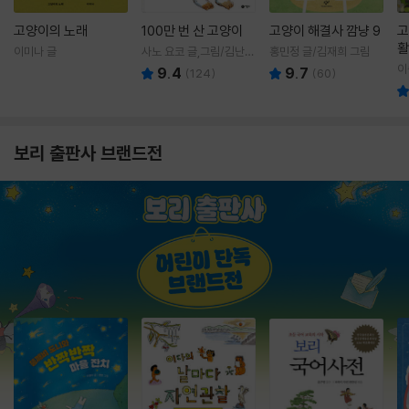
고양이의 노래
100만 번 산 고양이
고양이 해결사 깜냥 9
고
활
이미나 글
사노 요코 글,그림/김난주
홍민정 글/김재희 그림
렇
역
이
9.4
9.7
(
124
)
(
60
)
보리 출판사 브랜드전