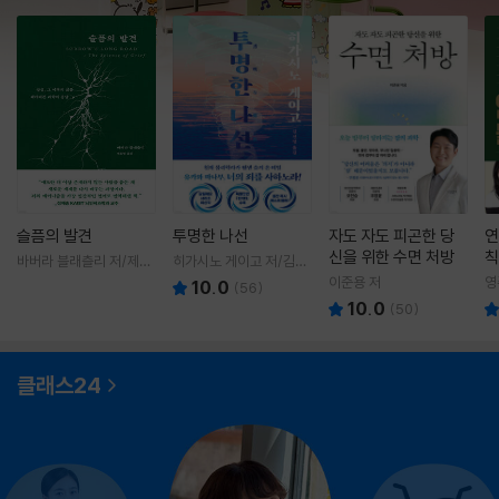
슬픔의 발견
투명한 나선
자도 자도 피곤한 당
연
신을 위한 수면 처방
칙
바버라 블래츨리 저/제효
히가시노 게이고 저/김선
영 역
영 역
이준용 저
영
10.0
(
56
)
10.0
(
50
)
클래스24