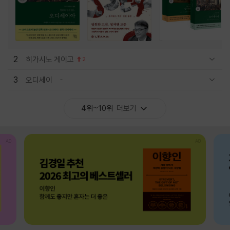
2
히가시노 게이고
2
관련상품 보이기/감축
3
오디세이
관련상품 보이기/감축
4위~10위
더보기