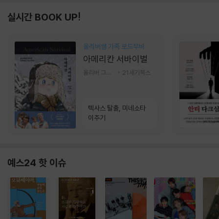
실시간 BOOK UP!
올리버쌤 가족 로드무비
아메리칸 서바이벌
올리버 그랜트,정다운 저
21세기북스
텍사스 탈출, 미네소타
이주기
예스24 핫 이슈