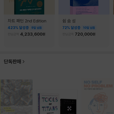
차트 패턴 2nd Edition
쉼 숨 섬
423% 달성중
72% 달성중
9일 남음
10일 남음
4,233,600
720,000
펀딩금액
원
펀딩금액
원
단독판매