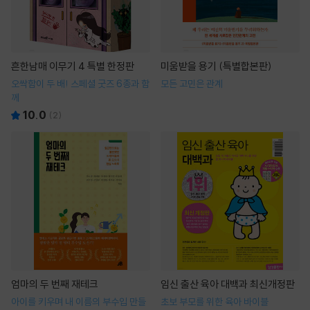
흔한남매 이무기 4 특별 한정판
미움받을 용기 (특별합본판)
오싹함이 두 배! 스페셜 굿즈 6종과 함
모든 고민은 관계
께
10.0
(
2
)
엄마의 두 번째 재테크
임신 출산 육아 대백과 최신개정판
아이를 키우며 내 이름의 부수입 만들
초보 부모를 위한 육아 바이블