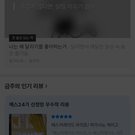
즐겁지 않다면, 달릴 이유가 없다
한 줄로 읽는 책
나는 왜 달리기를 좋아하는가
달리면서 깨달은 일상 속 숨
은 즐거움
방구석 저
방구석
금주의 인기 리뷰
예스24가 선정한 우수작 리뷰
리뷰 총점
매스커레이드 라이프/ 히가시노 게이고
『매스커레이드 라이프』는 매스커레이드 시리