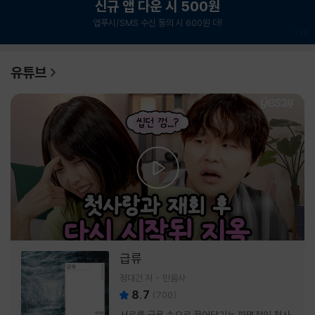
신규 앱 다운 시 500원
앱푸시/SMS 수신 동의 시 600원 더!
1
/
6
유튜브
급류
정대건 저
민음사
8.7
(
700
)