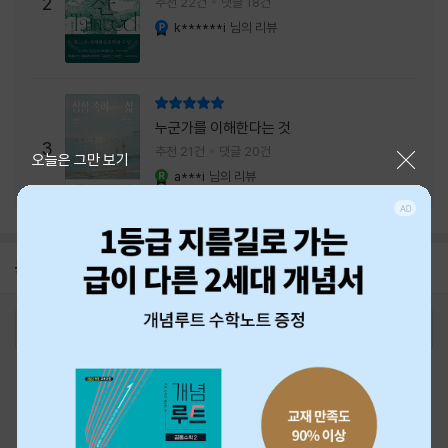
주는 실감과 미스터리 사건의 치밀함이 이루어
2
추천 22건
댓글 18건
내는 최상의 시너지...
k******i
님의 리뷰
YES마니아 : 플래티넘
리뷰 총점
누군가를 이해한다는 것
3
추천 21건
댓글 20건
닫기
오늘은 그만 보기
a***i
님의 리뷰
YES마니아 : 로얄
공지
26년 NBCI 수상 안내
2026-08-01
로그인
최근 본 상품
주문/배송
고객센터 1544-3800
티켓 1544-6399
중고샵 1566-4295
eBook 1:1문의/채팅상담
예스이십사(주) 사업자 정보