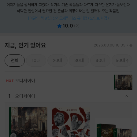
이야기들을 섬세하게 그렸다. 작가의 기존 작품들과 다르게 따스한 온기가 돋보인다.
삭막한 현실에서 필요한 건 관심과 희망이라는 걸 일깨워 주는 작품집.
[이달의 책 8월] 산리오캐릭터즈 유리컵 (포인트 차감)
10.0
(
2
)
지금, 인기 있어요
2026.08.08 18:35 기준
전체
10대
20대
30대
40대
50대
오디세이아
HOT
1
오디세이아
관련상품 보이기/감축