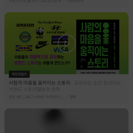
누카가 미오 글/토티 그림/김지영 역
다산어린이
북트레일러
사람의 마음을 움직이는 스토리
공유되는 순간 완성되는
브랜드 스토리텔링의 원칙
로빈 랜디,그레그 브라운 저/최은아 역
알레