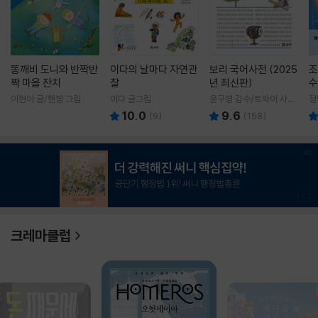
똥깨비 도니와 반짝반
이다의 날마다 자연관
보리 국어사전 (2025
조
짝 마을 잔치
찰
년 최신판)
수
이현아 글/핸짱 그림
이다 글그림
윤구병 감수/토박이 사전
정
편찬실 편
10.0
9.6
(
9
)
(
158
)
1
/
3
크레마클럽