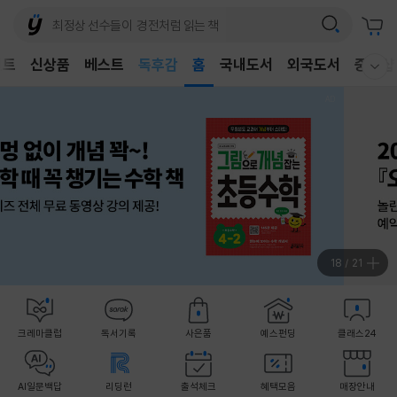
어린이
독후감
벤트
신상품
베스트
홈
국내도서
외국도서
중고샵
웰컴메뉴 모두보기
어린이
19
/
21
크레마클럽
독서기록
사은품
예스펀딩
클래스24
AI일문백답
리딩런
출석체크
혜택모음
매장안내