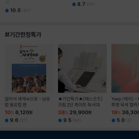
기
8.7
(
27
)
10.0
(
47
)
#기간한정특가
걸어서 세계속으로 - 남유
★기간특가★[예스굿즈]
Yaeji (예지) -
럽 동유럽 편
크림 2단 화이트 독서대
투명 옥색 컬러 
10
6,120
38
29,900
19
36,30
%
원
%
원
%
9.6
9.5
5.0
(
27
)
(
94
)
(
2
)