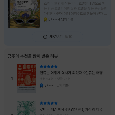
즈의 다섯 번째 작품이다. 호텔을 배경으로 하
는 만큼 호텔리어의 삶과 호텔을 찾는 손님들의
다양한 사연이 여러 에피소드를 만들어 낸다.
주인공은 호텔리어로서의 완벽함을 꿈꾸는 야
b****4
님의 리뷰
YES마니아 : 골드
마기시 나오미와 닛타 고스케다. 물론 고스케는
네 번째 이야기까지는 형사였다. 사건을 해결하
는 과정에서 나오미가 다치게 되자, 고스케는
새로보기
5/10
모든 책임을 지고 형사직에서 물러난다. 하지만
그동안 호텔에서 쌓은 인연 덕분에 호텔 코르테
시아 도쿄에서 함께 일해 보지 않겠느냐는 제안
을 받게 된다. 그렇게 끝난 4권 이후, 나는 5권
금주에 추천을 많이 받은 리뷰
이 출간되기만을 기다렸다. 형사가 아닌 호텔리
어가 된 닛타 고스케의 모습이 무척 궁금했기
리뷰 총점
때문이다. 그동안 호텔에서 잠복 수사를 하며
인류는 이렇게 역사가 되었다 <인류는 어떻게
어설픈 호텔리어의 가면을 쓰고 있었다면, 이제
1
역사가 되었나>
추천 24건
댓글 25건
는 가면
y****n
님의 리뷰
YES마니아 : 플래티넘
리뷰 총점
로버트 잭슨 베넷 《오염된 잔》, 가상의 제국이