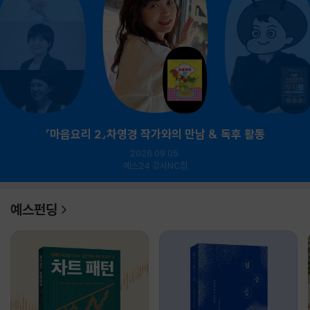
『마음요리 2』차영경 작가와의 만남 & 독후 활동
2026.09.05.
예스24 강서NC점
예스펀딩