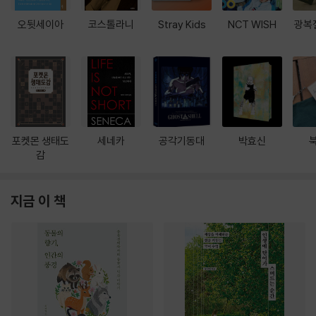
오뒷세이아
코스톨라니
Stray Kids
NCT WISH
광복
포켓몬 생태도
세네카
공각기동대
박효신
감
지금 이 책