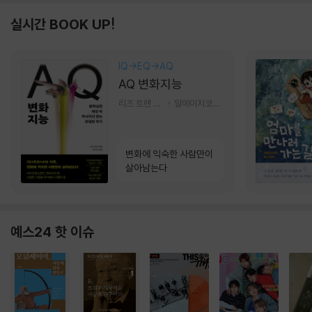
실시간 BOOK UP!
IQ→EQ→AQ
AQ 변화지능
리즈 트랜 저/한미선 역
알에이치코리아(RHK)
변화에 익숙한 사람만이
살아남는다
예스24 핫 이슈