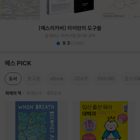
[예스리커버] 타이탄의 도구들
팀 페리스 저/박선령,정지현 공역
9.3
(
1,396
)
예스 PICK
도서
중고샵
eBook
CD/LP
DVD/BD
문구/GI
화제의 책
외국도서
세트도서