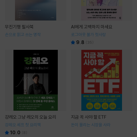
무진기행 필사북
AI에게 고백하지 마세요
손으로 읽고 쓰는 명작
로그아웃 불가 첫사랑
9.8
(
35
)
걍레오 그냥 레오의 오늘 요리
지금 꼭 사야 할 ETF
강레오 셰프 첫 요리책
돈이 몰리는 시장을 사라
10.0
(
8
)