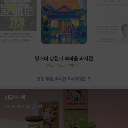
땅거미 상점가 속마음 과자점
구리스 히요코 저/마미영 역
첫 달 무료, 무제한 독서라이프
이달의 책
산리오캐릭터즈 유리컵