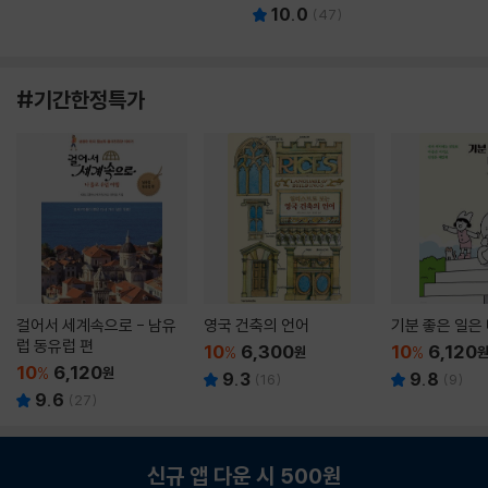
10.0
(
47
)
#기간한정특가
걸어서 세계속으로 - 남유
영국 건축의 언어
기분 좋은 일은
럽 동유럽 편
10
6,300
10
6,120
%
원
%
10
6,120
%
원
9.3
9.8
(
16
)
(
9
)
9.6
(
27
)
신규 앱 다운 시 500원