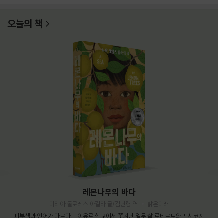
오늘의 책
레몬나무의 바다
마리아 돌로레스 아길라 글/김난령 역
밝은미래
피부색과 언어가 다르다는 이유로 학교에서 쫓겨난 열두 살 로베르토와 멕시코계