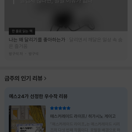
즐겁지 않다면, 달릴 이유가 없다
한 줄로 읽는 책
나는 왜 달리기를 좋아하는가
달리면서 깨달은 일상 속 숨
은 즐거움
방구석 저
방구석
금주의 인기 리뷰
예스24가 선정한 우수작 리뷰
리뷰 총점
매스커레이드 라이프/ 히가시노 게이고
『매스커레이드 라이프』는 매스커레이드 시리
즈의 다섯 번째 작품이다. 호텔을 배경으로 하