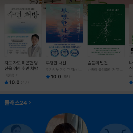
자도 자도 피곤한 당
투명한 나선
슬픔의 발견
나
신을 위한 수면 처방
산
히가시노 게이고 저/김선
바버라 블래츨리 저/제효
영 역
영 역
이준용 저
조
10.0
(
55
)
10.0
(
47
)
클래스24