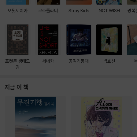
오뒷세이아
코스톨라니
Stray Kids
NCT WISH
광복
포켓몬 생태도
세네카
공각기동대
박효신
감
지금 이 책