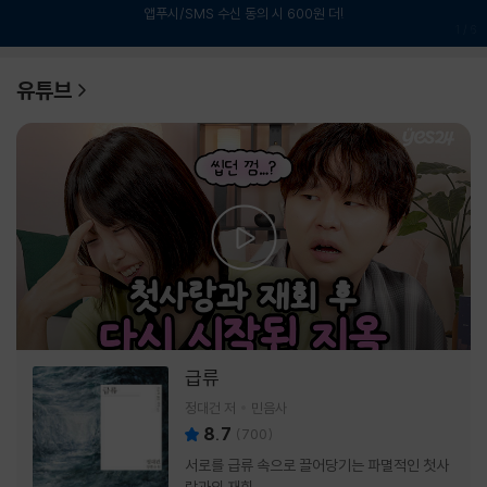
앱푸시/SMS 수신 동의 시 600원 더!
1
/
6
유튜브
급류
정대건 저
민음사
8.7
(
700
)
서로를 급류 속으로 끌어당기는 파멸적인 첫사