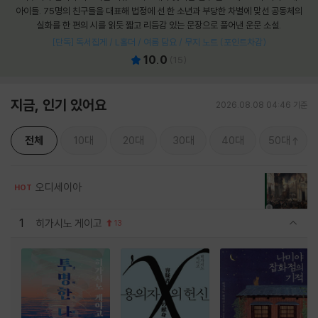
아이들. 75명의 친구들을 대표해 법정에 선 한 소년과 부당한 차별에 맞선 공동체의
실화를 한 편의 시를 읽듯 짧고 리듬감 있는 문장으로 풀어낸 운문 소설.
[단독] 독서집게 / L홀더 / 여름 담요 / 무지 노트 (포인트차감)
10.0
(
15
)
지금, 인기 있어요
2026.08.08 04:46 기준
전체
10대
20대
30대
40대
50대
오디세이아
HOT
1
히가시노 게이고
13
관련상품 보이기/감축