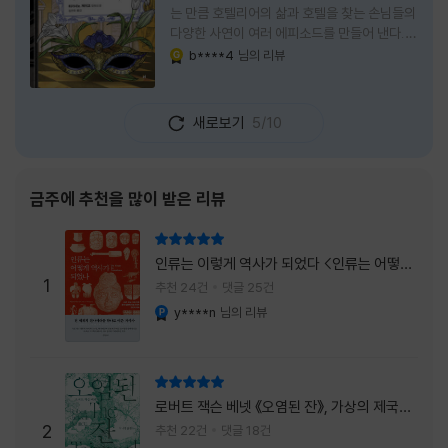
는 만큼 호텔리어의 삶과 호텔을 찾는 손님들의
다양한 사연이 여러 에피소드를 만들어 낸다.
주인공은 호텔리어로서의 완벽함을 꿈꾸는 야
b****4
님의 리뷰
YES마니아 : 골드
마기시 나오미와 닛타 고스케다. 물론 고스케는
네 번째 이야기까지는 형사였다. 사건을 해결하
는 과정에서 나오미가 다치게 되자, 고스케는
새로보기
5/10
모든 책임을 지고 형사직에서 물러난다. 하지만
그동안 호텔에서 쌓은 인연 덕분에 호텔 코르테
시아 도쿄에서 함께 일해 보지 않겠느냐는 제안
을 받게 된다. 그렇게 끝난 4권 이후, 나는 5권
금주에 추천을 많이 받은 리뷰
이 출간되기만을 기다렸다. 형사가 아닌 호텔리
어가 된 닛타 고스케의 모습이 무척 궁금했기
리뷰 총점
때문이다. 그동안 호텔에서 잠복 수사를 하며
인류는 이렇게 역사가 되었다 <인류는 어떻게
어설픈 호텔리어의 가면을 쓰고 있었다면, 이제
1
역사가 되었나>
추천 24건
댓글 25건
는 가면
y****n
님의 리뷰
YES마니아 : 플래티넘
리뷰 총점
로버트 잭슨 베넷 《오염된 잔》, 가상의 제국이
주는 실감과 미스터리 사건의 치밀함이 이루어
2
추천 22건
댓글 18건