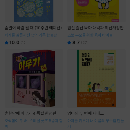
숨결이 바람 될 때 (10주년 에디션)
임신 출산 육아 대백과 최신개정판
세계를 감동시킨 생의 기록 한정판
초보 부모를 위한 육아 바이블
10.0
8.7
(
1
)
(
27
)
흔한남매 이무기 4 특별 한정판
엄마의 두 번째 재테크
오싹함이 두 배! 스페셜 굿즈 6종과 함
아이를 키우며 내 이름의 부수입 만들
께
기