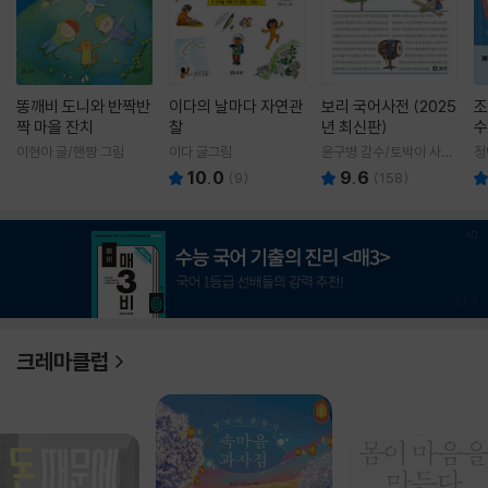
똥깨비 도니와 반짝반
이다의 날마다 자연관
보리 국어사전 (2025
조
짝 마을 잔치
찰
년 최신판)
수
이현아 글/핸짱 그림
이다 글그림
윤구병 감수/토박이 사전
정
편찬실 편
10.0
9.6
(
9
)
(
158
)
1
/
3
크레마클럽