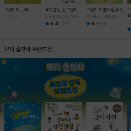
고양이의 노래
100만 번 산 고양이
고양이 해결사 깜냥 9
고
활
이미나 글
사노 요코 글,그림/김난주
홍민정 글/김재희 그림
렇
역
이
9.4
9.7
(
124
)
(
60
)
보리 출판사 브랜드전