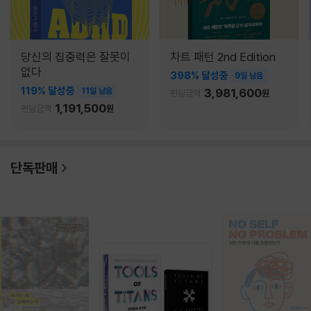
당신의 집중력은 잘못이
차트 패턴 2nd Edition
없다
398% 달성중
9일 남음
119% 달성중
11일 남음
3,981,600
펀딩금액
원
1,191,500
펀딩금액
원
단독판매