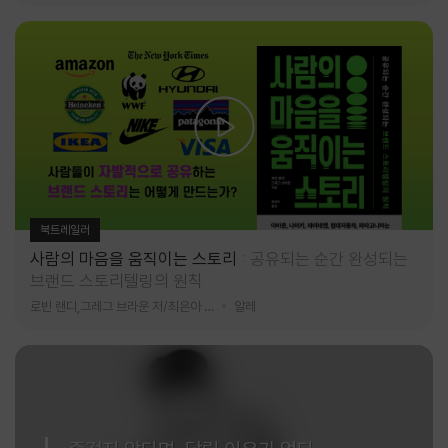
북트레일러
사람의 마음을 움직이는 스토리
공유되는 순간 완성되는
브랜드 스토리텔링의 원칙
로빈 랜디,그레그 브라운 저/최은아 역
알레