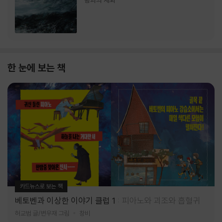
랑과의 재회
한 눈에 보는 책
카드뉴스로 보는 책
베토벤과 이상한 이야기 클럽 1
피아노와 괴조와 흡혈귀
허교범 글/변우재 그림
창비