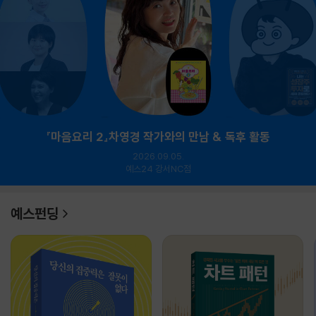
『마음요리 2』차영경 작가와의 만남 & 독후 활동
2026.09.05.
예스24 강서NC점
예스펀딩