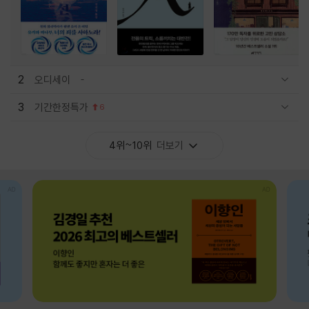
2
오디세이
관련상품 보이기/감축
3
기간한정특가
6
관련상품 보이기/감축
4위~10위
더보기