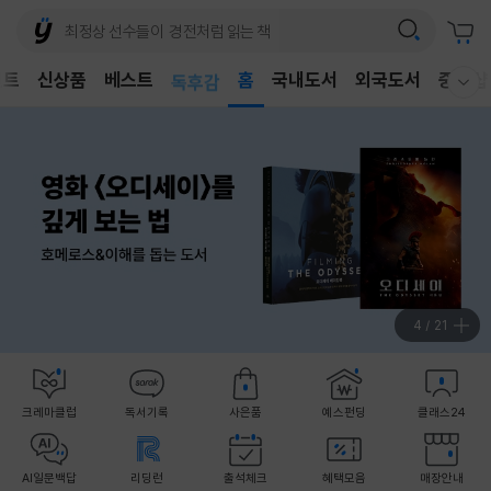
어린이
벤트
신상품
베스트
독후감
홈
국내도서
외국도서
중고샵
웰컴메뉴 모두보기
어린이
5
/
21
크레마클럽
독서기록
사은품
예스펀딩
클래스24
AI일문백답
리딩런
출석체크
혜택모음
매장안내