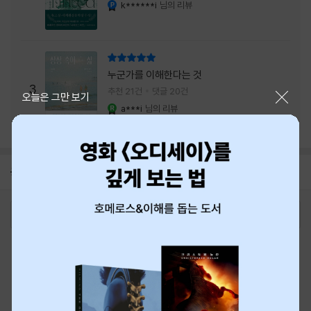
내는 최상의 시너지...
k******i
님의 리뷰
YES마니아 : 플래티넘
리뷰 총점
누군가를 이해한다는 것
3
추천 21건
댓글 20건
닫기
오늘은 그만 보기
a***i
님의 리뷰
YES마니아 : 로얄
공지
8월 신용카드 무이자할부 안내
2026-08-01
로그인
최근 본 상품
주문/배송
고객센터 1544-3800
티켓 1544-6399
중고샵 1566-4295
eBook 1:1문의/채팅상담
예스이십사(주) 사업자 정보
이용약관
개인정보처리방침
청소년보호정책