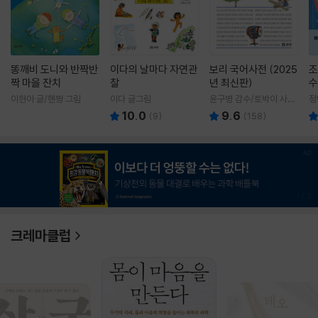
똥깨비 도니와 반짝반
이다의 날마다 자연관
보리 국어사전 (2025
조
짝 마을 잔치
찰
년 최신판)
수
이현아 글/핸짱 그림
이다 글그림
윤구병 감수/토박이 사전
정
편찬실 편
10.0
9.6
(
9
)
(
158
)
1
/
3
크레마클럽