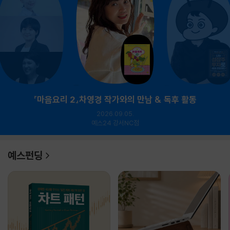
『마음요리 2』차영경 작가와의 만남 & 독후 활동
2026.09.05.
예스24 강서NC점
예스펀딩