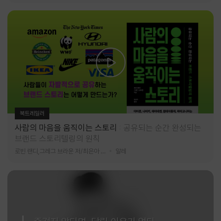
북트레일러
사람의 마음을 움직이는 스토리
공유되는 순간 완성되는
브랜드 스토리텔링의 원칙
로빈 랜디,그레그 브라운 저/최은아 역
알레