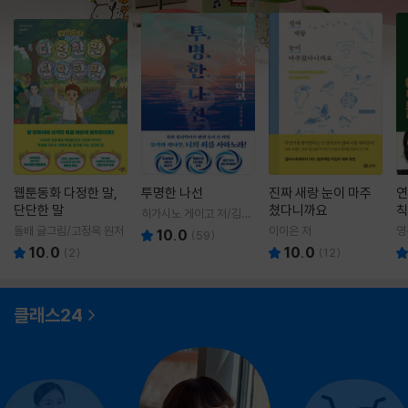
웹툰동화 다정한 말,
투명한 나선
진짜 새랑 눈이 마주
연
단단한 말
쳤다니까요
칙
히가시노 게이고 저/김선
영 역
돌배 글그림/고정욱 원저
이이은 저
영
10.0
(
59
)
10.0
10.0
(
2
)
(
12
)
클래스24