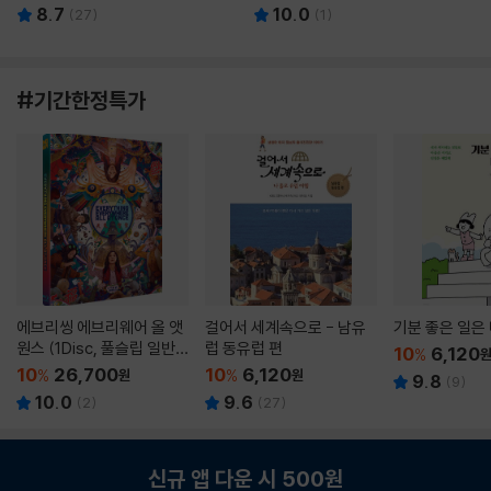
8.7
10.0
(
27
)
(
1
)
#기간한정특가
에브리씽 에브리웨어 올 앳
걸어서 세계속으로 - 남유
기분 좋은 일은
원스 (1Disc, 풀슬립 일반
럽 동유럽 편
10
6,120
%
판) : 블루레이
10
26,700
10
6,120
%
원
%
원
9.8
(
9
)
10.0
9.6
(
2
)
(
27
)
신규 앱 다운 시 500원