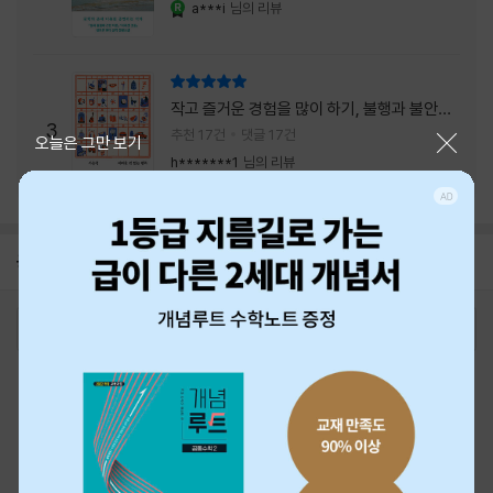
a***i
님의 리뷰
YES마니아 : 로얄
리뷰 총점
작고 즐거운 경험을 많이 하기, 불행과 불안을
3
회피하지 말기, 그리고 좋은 사람을 많이 만나
추천 17건
댓글 17건
닫기
오늘은 그만 보기
기.
h*******1
님의 리뷰
공지
26년 NBCI 수상 안내
2026-08-01
로그인
최근 본 상품
주문/배송
고객센터 1544-3800
티켓 1544-6399
중고샵 1566-4295
eBook 1:1문의/채팅상담
예스이십사(주) 사업자 정보
이용약관
개인정보처리방침
청소년보호정책
PC버전
회사소개
거래처관계자께