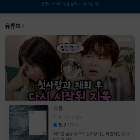
앱푸시/SMS 수신 동의 시 600원 더!
1
/
6
유튜브
급류
정대건 저
민음사
8.7
(
700
)
서로를 급류 속으로 끌어당기는 파멸적인 첫사