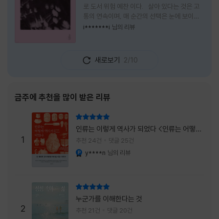
로 도서 위험 예찬 이다. 살아 있다는 것은 고
통의 연속이며, 매 순간의 선택은 눈에 보이지
않는 위험을 감수해야 한다는 것을 의미한다.
i*******i
님의 리뷰
무엇을 할 수 있을까. 무엇을 한다 한들 결국 실
패하게 될 것만 같은 삶 속에서 선뜻 무언가에
도전하고 미지의 세계로 발을 내딛기란 결코 쉬
새로보기
2/10
운 일이 아니다. 그러나 이 책을 읽다 보면 그 마
음이 조금씩 달라진다. 머리로는 아직도 '그것
을 선택해서는 안 된다'고 말하지만, 몸은 이미
내가 진실로 원했던 방향을 향해 움직이고 있을
금주에 추천을 많이 받은 리뷰
지도 모른다. 위험은 두려움의 대상이 아니라,
내가 진짜 원하는 삶으로 향하는 문 앞에 늘 함
리뷰 총점
께 서 있기 때문이다. 이 책은 프랑스의 철학
인류는 이렇게 역사가 되었다 <인류는 어떻게
자이자 정신분석가인 안 뒤푸르망
1
역사가 되었나>
추천 24건
댓글 25건
y****n
님의 리뷰
YES마니아 : 플래티넘
리뷰 총점
누군가를 이해한다는 것
2
추천 21건
댓글 20건