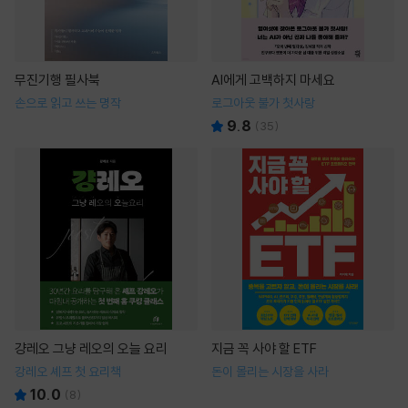
무진기행 필사북
AI에게 고백하지 마세요
손으로 읽고 쓰는 명작
로그아웃 불가 첫사랑
9.8
(
35
)
걍레오 그냥 레오의 오늘 요리
지금 꼭 사야 할 ETF
강레오 셰프 첫 요리책
돈이 몰리는 시장을 사라
10.0
(
8
)