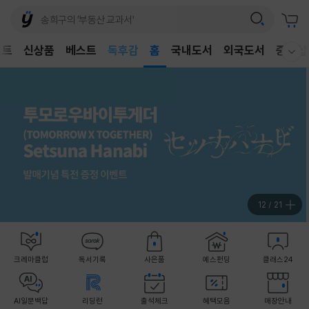
어린이
독후감
벤트
신상품
베스트
홈
국내도서
외국도서
중고샵
웰컴메뉴 모두보기
어린이
13
/
21
크레마클럽
독서기록
사은품
예스펀딩
클래스24
AI일문백답
리딩런
출석체크
혜택모음
매장안내