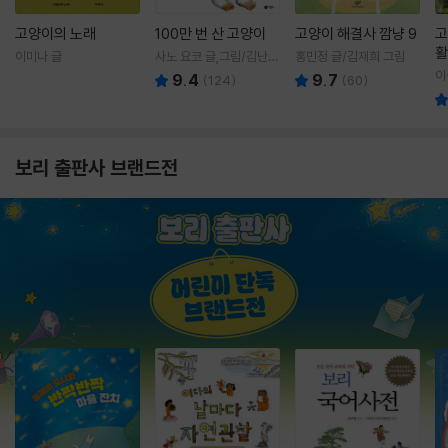
고양이의 노래
100만 번 산 고양이
고양이 해결사 깜냥 9
고
활
이미나 글
사노 요코 글,그림/김난주
홍민정 글/김재희 그림
렇
역
이
9.4
9.7
(
124
)
(
60
)
보리 출판사 브랜드전