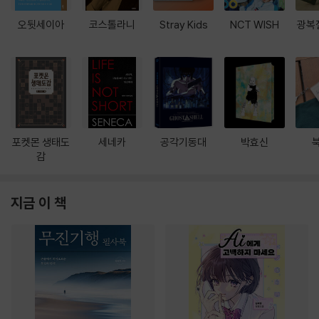
오뒷세이아
코스톨라니
Stray Kids
NCT WISH
광복
포켓몬 생태도
세네카
공각기동대
박효신
감
지금 이 책