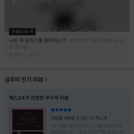
즐겁지 않다면, 달릴 이유가 없다
한 줄로 읽는 책
나는 왜 달리기를 좋아하는가
달리면서 깨달은 일상 속 숨
은 즐거움
방구석 저
방구석
금주의 인기 리뷰
예스24가 선정한 우수작 리뷰
리뷰 총점
위험을 사랑할 수 있는가 l 책소개
*본 서평은 출판사로부터 도서를 제공받아 작
성되었습니다* 올해 최고의 책을 만났다. 바