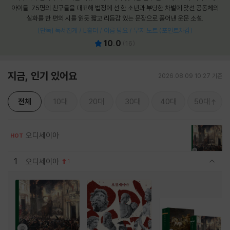
아이들. 75명의 친구들을 대표해 법정에 선 한 소년과 부당한 차별에 맞선 공동체의
실화를 한 편의 시를 읽듯 짧고 리듬감 있는 문장으로 풀어낸 운문 소설.
[단독] 독서집게 / L홀더 / 여름 담요 / 무지 노트 (포인트차감)
10.0
(
16
)
지금, 인기 있어요
2026.08.09 10:27 기준
전체
10대
20대
30대
40대
50대
오디세이아
HOT
1
오디세이아
1
관련상품 보이기/감축