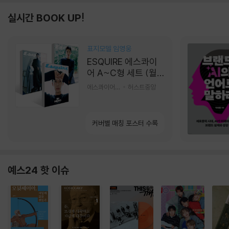
실시간 BOOK UP!
표지모델 임영웅
ESQUIRE 에스콰이
어 A~C형 세트 (월
간) : 9월 [2026]
에스콰이어편집부 편
허스트중앙
커버별 매칭 포스터 수록
예스24 핫 이슈