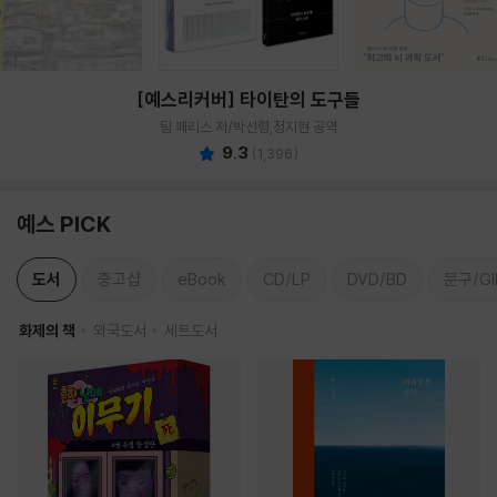
[예스리커버] 타이탄의 도구들
팀 페리스 저/박선령,정지현 공역
9.3
(
1,396
)
예스 PICK
도서
중고샵
eBook
CD/LP
DVD/BD
문구/GI
화제의 책
외국도서
세트도서