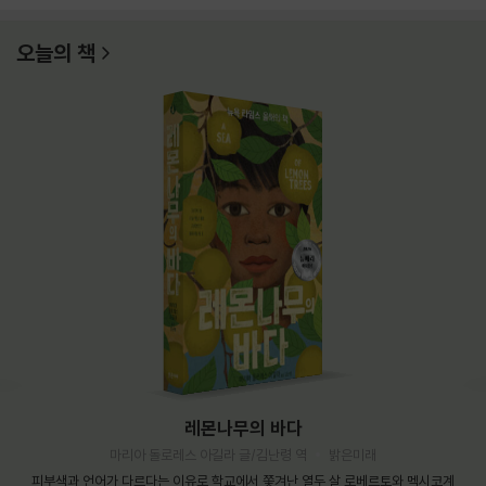
오늘의 책
레몬나무의 바다
마리아 돌로레스 아길라 글/김난령 역
밝은미래
피부색과 언어가 다르다는 이유로 학교에서 쫓겨난 열두 살 로베르토와 멕시코계