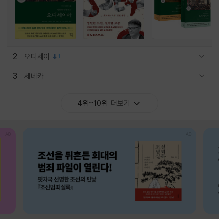
2
오디세이
1
관련상품 보이기/감축
3
세네카
관련상품 보이기/감축
4위~10위
더보기