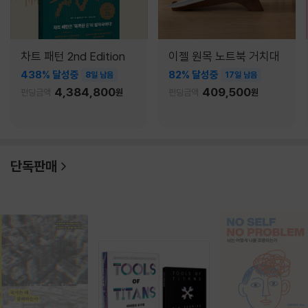
차트 패턴 2nd Edition
이젤 원목 노트북 거치대
438% 달성중
82% 달성중
8일 남음
17일 남음
4,384,800
409,500
펀딩금액
원
펀딩금액
원
단독판매