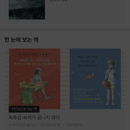
랑과의 재회
한 눈에 보는 책
카드뉴스로 보는 책
독후감 숙제가 끝나지 않아
누카가 미오 글/토티 그림/김지영 역
다산어린이