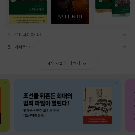
2
오디세이아
1
관련상품 보이기/감축
3
세네카
3
관련상품 보이기/감축
4위~10위
더보기