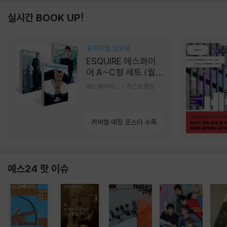
실시간 BOOK UP!
표지모델 임영웅
ESQUIRE 에스콰이
어 A~C형 세트 (월
간) : 9월 [2026]
에스콰이어편집부 편
허스트중앙
커버별 매칭 포스터 수록
예스24 핫 이슈