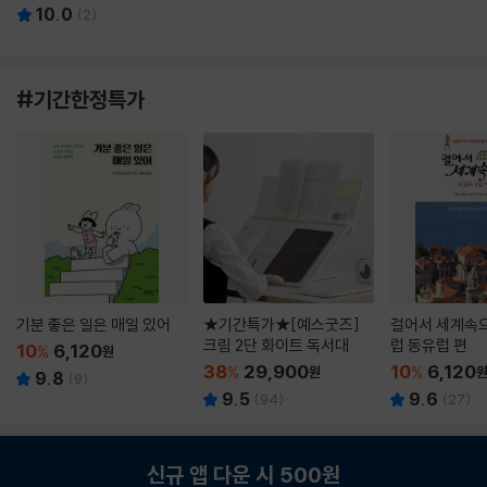
10.0
(
2
)
#기간한정특가
기분 좋은 일은 매일 있어
★기간특가★[예스굿즈]
걸어서 세계속으
크림 2단 화이트 독서대
럽 동유럽 편
10
6,120
%
원
38
29,900
10
6,120
%
원
%
9.8
(
9
)
9.5
9.6
(
94
)
(
27
)
신규 앱 다운 시 500원