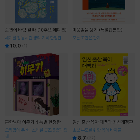
숨결이 바람 될 때 (10주년 에디션)
미움받을 용기 (특별합본판)
세계를 감동시킨 생의 기록 한정판
모든 고민은 관계
10.0
(
1
)
흔한남매 이무기 4 특별 한정판
임신 출산 육아 대백과 최신개정판
오싹함이 두 배! 스페셜 굿즈 6종과 함
초보 부모를 위한 육아 바이블
께
8.7
(
27
)