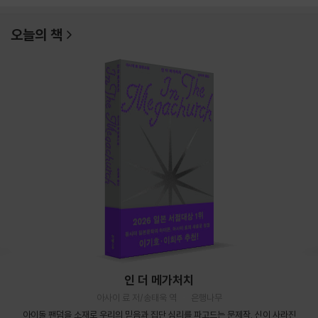
오늘의 책
인 더 메가처치
아사이 료 저/송태욱 역
은행나무
아이돌 팬덤을 소재로 우리의 믿음과 집단 심리를 파고드는 문제작. 신이 사라진