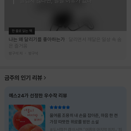
즐겁지 않다면, 달릴 이유가 없다
한 줄로 읽는 책
나는 왜 달리기를 좋아하는가
달리면서 깨달은 일상 속 숨
은 즐거움
방구석 저
방구석
금주의 인기 리뷰
예스24가 선정한 우수작 리뷰
리뷰 총점
올여름 조용히 내 손을 잡아준, 마음 한 켠
가장 따뜻한 위로를 받은 소설
#도서협찬 📗이서현 『여름의 마지막 피치』 '피