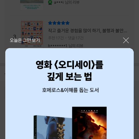
a***i
님의 리뷰
YES마니아 : 로얄
리뷰 총점
작고 즐거운 경험을 많이 하기, 불행과 불안을
3
회피하지 말기, 그리고 좋은 사람을 많이 만나
추천 17건
댓글 17건
닫기
오늘은 그만 보기
기.
h*******1
님의 리뷰
공지
8월 신용카드 무이자할부 안내
2026-08-01
로그인
최근 본 상품
주문/배송
고객센터 1544-3800
티켓 1544-6399
중고샵 1566-4295
eBook 1:1문의/채팅상담
예스이십사(주) 사업자 정보
이용약관
개인정보처리방침
청소년보호정책
PC버전
회사소개
거래처관계자께