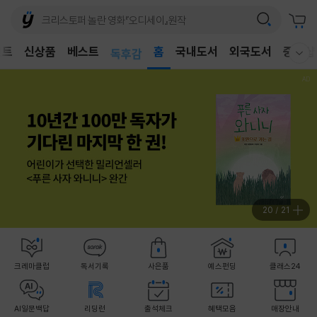
어린이
벤트
신상품
베스트
독후감
홈
국내도서
외국도서
중고샵
웰컴메뉴 모두보기
어린이
21
/
21
크레마클럽
독서기록
사은품
예스펀딩
클래스24
AI일문백답
리딩런
출석체크
혜택모음
매장안내