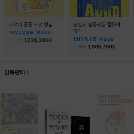
추억이 퐁퐁 도넛 빵집
당신의 집중력은 잘못이
없다
104% 달성중
14일 남음
181% 달성중
1,036,200
10일 남음
펀딩금액
원
1,805,700
펀딩금액
원
단독판매