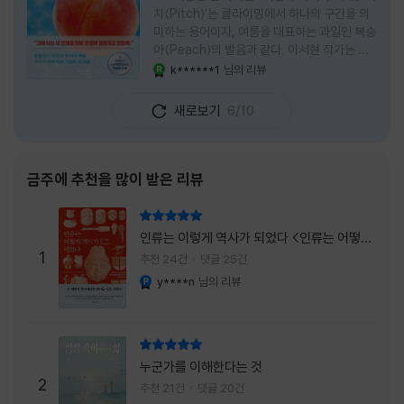
치(Pitch)'는 클라이밍에서 하나의 구간을 의
미하는 용어이자, 여름을 대표하는 과일인 복숭
아(Peach)의 발음과 같다. 이서현 작가는 이
중의적인 제목 안에 소설이 전하고 싶은 메시지
k******1
님의 리뷰
YES마니아 : 로얄
를 아름답게 담아내고 있는 것 같다. 복숭아처
럼 가장 달콤하고 찬란한 계절인 여름. 하지만
새로보기
6/10
그 여름도 끝이 있다. 그리고 클라이밍의 피치
처럼 인생 역시 정상까지 단숨에 오를 수 없고,
한 구간씩 묵묵히 올라야 한다. 『여름의 마지막
피치』는 끝나가는 여름의 아쉬움과 새로운 계
금주에 추천을 많이 받은 리뷰
절을 향해 나아가는 마지막 한 걸음을 동시에
의미하는 제목이었다. 소설은 각자의 '여름'을
리뷰 총점
잃어버린 다섯 인물들의 이야기를 담고 있다.
인류는 이렇게 역사가 되었다 <인류는 어떻게
👧연인에게 이별을 통보받고 외모를 향한 악성
1
역사가 되었나>
추천 24건
댓글 25건
댓글로 인해 카메라 앞에 설 수 없게 된 요리 유
y****n
님의 리뷰
YES마니아 : 플래티넘
튜버
리뷰 총점
누군가를 이해한다는 것
2
추천 21건
댓글 20건