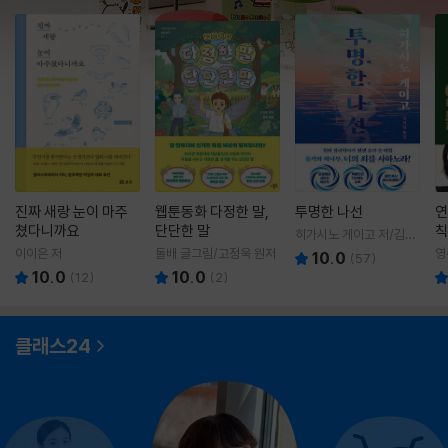
진짜 새랑 눈이 마주
웹툰동화 다정한 말,
투명한 나선
연
쳤다니까요
단단한 말
칙
히가시노 게이고 저/김선
영 역
이이은 저
돌배 글그림/고정욱 원저
영
10.0
(
57
)
10.0
10.0
(
12
)
(
2
)
클래스24