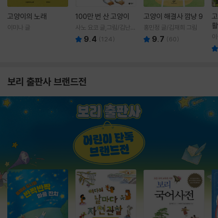
고양이의 노래
100만 번 산 고양이
고양이 해결사 깜냥 9
고
활
이미나 글
사노 요코 글,그림/김난주
홍민정 글/김재희 그림
렇
역
이
9.4
9.7
(
124
)
(
60
)
보리 출판사 브랜드전