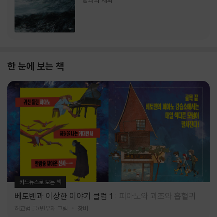
랑과의 재회
한 눈에 보는 책
카드뉴스로 보는 책
베토벤과 이상한 이야기 클럽 1
피아노와 괴조와 흡혈귀
허교범 글/변우재 그림
창비