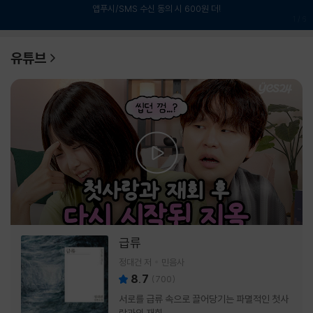
앱푸시/SMS 수신 동의 시 600원 더!
1
/
6
유튜브
급류
정대건 저
민음사
8.7
(
700
)
서로를 급류 속으로 끌어당기는 파멸적인 첫사