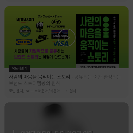
북트레일러
사람의 마음을 움직이는 스토리
공유되는 순간 완성되는
브랜드 스토리텔링의 원칙
로빈 랜디,그레그 브라운 저/최은아 역
알레