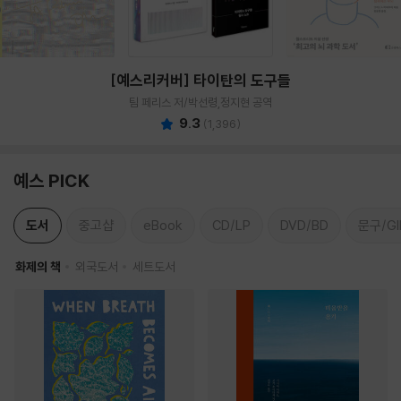
[예스리커버] 타이탄의 도구들
팀 페리스 저/박선령,정지현 공역
9.3
(
1,396
)
예스 PICK
도서
중고샵
eBook
CD/LP
DVD/BD
문구/GI
화제의 책
외국도서
세트도서