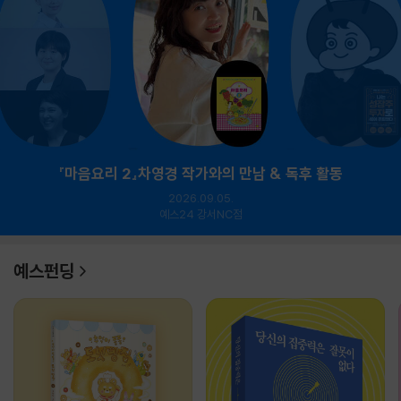
『마음요리 2』차영경 작가와의 만남 & 독후 활동
2026.09.05.
예스24 강서NC점
예스펀딩