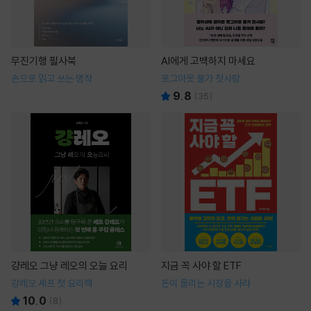
무진기행 필사북
AI에게 고백하지 마세요
손으로 읽고 쓰는 명작
로그아웃 불가 첫사랑
9.8
(
35
)
걍레오 그냥 레오의 오늘 요리
지금 꼭 사야 할 ETF
강레오 셰프 첫 요리책
돈이 몰리는 시장을 사라
10.0
(
8
)