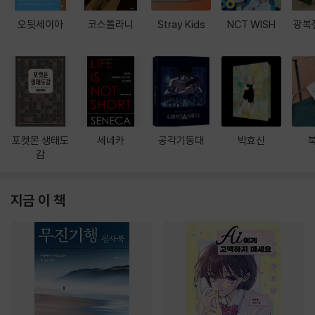
오뒷세이아
코스톨라니
Stray Kids
NCT WISH
광복
포켓몬 생태도
세네카
공각기동대
박효신
감
지금 이 책