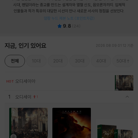
시대, 팬덤이라는 종교를 만드는 설계자와 열혈 신도, 음모론자까지. 입체적
인물들과 작가 특유의 대담한 시선이 만나 새로운 서사의 정점을 선보인다.
양장 누드 제본 노트 (포인트차감)
9.8
(
24
)
지금, 인기 있어요
2026.08.09 01:12 기준
전체
10대
20대
30대
40대
50대
오디세이아
HOT
1
오디세이
1
관련상품 보이기/감축