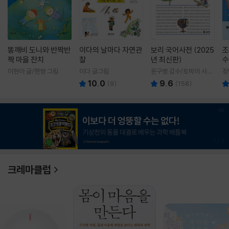
똥깨비 도니와 반짝반
이다의 날마다 자연관
보리 국어사전 (2025
조
짝 마을 잔치
찰
년 최신판)
수
이현아 글/핸짱 그림
이다 글그림
윤구병 감수/토박이 사전
정
편찬실 편
10.0
9.6
(
9
)
(
158
)
1
/
3
크레마클럽